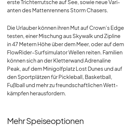
erste Trich­ter­rut­sche auf See, so­wie neue Va­ri­
an­ten des Mat­ten­ren­nens Storm Cha­sers.
Die Ur­lau­ber kön­nen ih­ren Mut auf Crown’s Edge
tes­ten, ei­ner Mi­schung aus Sky­walk und Zi­pline
in 47 Me­tern Höhe über dem Meer, oder auf dem
FlowRi­der-Surf­si­mu­la­tor Wel­len rei­ten. Fa­mi­lien
kön­nen sich an der Klet­ter­wand Ad­re­na­line
Peak, auf dem Mi­ni­golf­platz Lost Dunes und auf
den Sport­plät­zen für Pick­leball, Bas­ket­ball,
Fuß­ball und mehr zu freund­schaft­li­chen Wett­
kämp­fen her­aus­for­dern.
Mehr Speiseoptionen