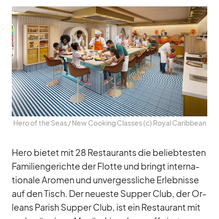
Hero of the Seas /​ New Coo­king Clas­ses (c) Royal Ca­rib­bean
Hero bie­tet mit 28 Re­stau­rants die be­lieb­tes­ten
Fa­mi­li­en­ge­richte der Flotte und bringt in­ter­na­
tio­nale Aro­men und un­ver­gess­li­che Er­leb­nisse
auf den Tisch. Der neu­este Sup­per Club, der Or­
leans Pa­rish Sup­per Club, ist ein Re­stau­rant mit