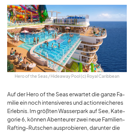
Hero of the Seas /​ Hidea­way Pool (c) Royal Ca­rib­bean
Auf der Hero of the Seas er­war­tet die ganze Fa­
mi­lie ein noch in­ten­si­ve­res und ac­tion­rei­che­res
Er­leb­nis. Im größ­ten Was­ser­park auf See, Ka­te­
go­rie 6, kön­nen Aben­teu­rer zwei neue Fa­mi­lien-
Raf­ting-Rut­schen aus­pro­bie­ren, dar­un­ter die