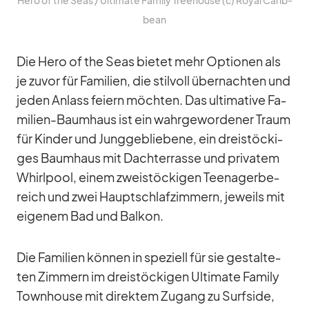
Hero of the Seas /​ Ul­ti­mate Fa­mily Tree­house (c) Royal Ca­rib­
bean
Die Hero of the Seas bie­tet mehr Op­tio­nen als
je zu­vor für Fa­mi­lien, die stil­voll über­nach­ten und
je­den An­lass fei­ern möch­ten. Das ul­ti­ma­tive Fa­
mi­lien-Baum­haus ist ein wahr­ge­wor­de­ner Traum
für Kin­der und Jung­ge­blie­bene, ein drei­stö­cki­
ges Baum­haus mit Dach­ter­rasse und pri­va­tem
Whirl­pool, ei­nem zwei­stö­cki­gen Teen­ager­be­
reich und zwei Haupt­schlaf­zim­mern, je­weils mit
ei­ge­nem Bad und Bal­kon.
Die Fa­mi­lien kön­nen in spe­zi­ell für sie ge­stal­te­
ten Zim­mern im drei­stö­cki­gen Ul­ti­mate Fa­mily
Town­house mit di­rek­tem Zu­gang zu Surfs­ide,