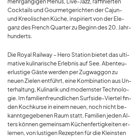
mehr­gän­gi­gen Me­nüs, Live-Jazz, raf­fi­nier­ten
Cock­tails und Gour­met­ge­rich­ten der Ca­jun-
und Kreo­li­schen Kü­che, in­spi­riert von der Ele­
ganz des French Quar­ter zu Be­ginn des 20. Jahr­
hun­derts.
Die Royal Rail­way – Hero Sta­tion bie­tet das ul­ti­
ma­tive ku­li­na­ri­sche Er­leb­nis auf See. Aben­teu­
er­lus­tige Gäste wer­den per Zug­wag­gon zu
neuen Zie­len ent­führt, eine Kom­bi­na­tion aus Un­
ter­hal­tung, Ku­li­na­rik und mo­derns­ter Tech­no­lo­
gie. Im fa­mi­li­en­freund­li­chen Surfs­ide-Vier­tel fin­
den Koch­kurse in ei­nem neuen, noch nicht be­
kannt­ge­ge­be­nen Raum statt. Fa­mi­lien je­den Al­
ters kön­nen ge­mein­sam Kü­chen­fer­tig­kei­ten er­
ler­nen, von lus­ti­gen Re­zep­ten für die Kleins­ten