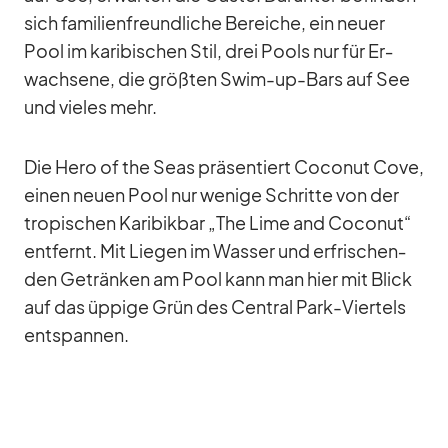
sich fa­mi­li­en­freund­li­che Be­rei­che, ein neuer
Pool im ka­ri­bi­schen Stil, drei Pools nur für Er­
wach­sene, die größ­ten Swim-up-Bars auf See
und vie­les mehr.
Die Hero of the Seas prä­sen­tiert Co­co­nut Cove,
ei­nen neuen Pool nur we­nige Schritte von der
tro­pi­schen Ka­ri­bik­bar „The Lime and Co­co­nut“
ent­fernt. Mit Lie­gen im Was­ser und er­fri­schen­
den Ge­trän­ken am Pool kann man hier mit Blick
auf das üp­pige Grün des Cen­tral Park-Vier­tels
ent­span­nen.