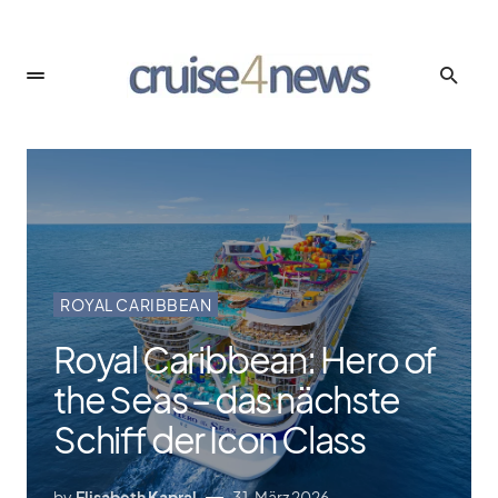
ROYAL CARIBBEAN
Royal Caribbean: Hero of
the Seas – das nächste
Schiff der Icon Class
by
Elisabeth Kapral
31. März 2026