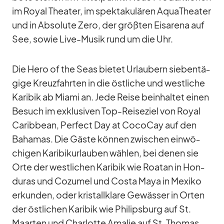
im Royal Thea­ter, im spek­ta­ku­lä­ren Aqua­Thea­ter
und in Ab­so­lute Zero, der größ­ten Eis­arena auf
See, so­wie Live-Mu­sik rund um die Uhr.
Die Hero of the Seas bie­tet Ur­lau­bern sie­ben­tä­
gige Kreuz­fahr­ten in die öst­li­che und west­li­che
Ka­ri­bik ab Mi­ami an. Jede Reise be­inhal­tet ei­nen
Be­such im ex­klu­si­ven Top-Rei­se­ziel von Royal
Ca­rib­bean, Per­fect Day at Co­co­Cay auf den
Ba­ha­mas. Die Gäste kön­nen zwi­schen ein­wö­
chi­gen Ka­ri­bi­k­ur­lau­ben wäh­len, bei de­nen sie
Orte der west­li­chen Ka­ri­bik wie Roa­tan in Hon­
du­ras und Co­zu­mel und Costa Maya in Me­xiko
er­kun­den, oder kris­tall­klare Ge­wäs­ser in Or­ten
der öst­li­chen Ka­ri­bik wie Phil­ips­burg auf St.
Maar­ten und Char­lotte Ama­lie auf St. Tho­mas