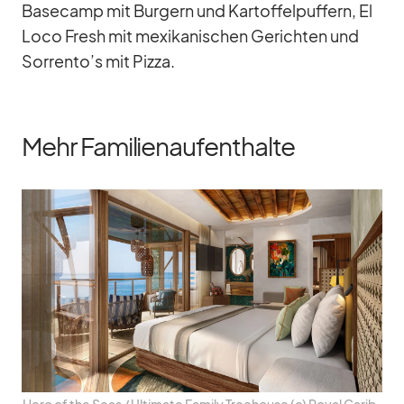
Base­camp mit Bur­gern und Kar­tof­fel­puf­fern, El
Loco Fresh mit me­xi­ka­ni­schen Ge­rich­ten und
Sorrento’s mit Pizza.
Mehr Familienaufenthalte