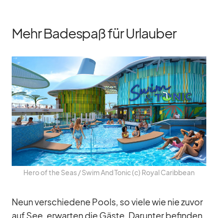
Mehr Badespaß für Urlauber
Hero of the Seas /​ Swim And To­nic (c) Royal Ca­rib­bean
Neun ver­schie­dene Pools, so viele wie nie zu­vor
auf See, er­war­ten die Gäste. Dar­un­ter be­fin­den