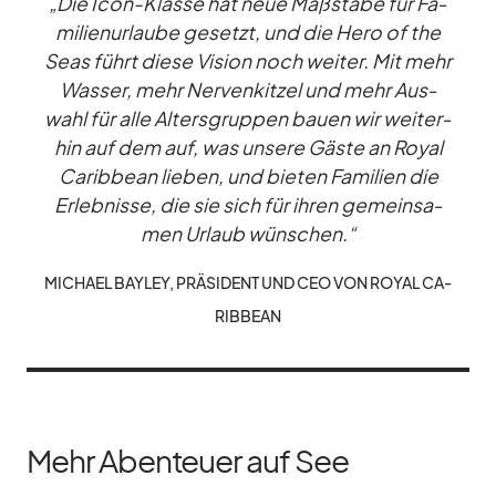
„Die Icon-Klasse hat neue Maß­stäbe für Fa­
mi­li­en­ur­laube ge­setzt, und die Hero of the
Seas führt diese Vi­sion noch wei­ter. Mit mehr
Was­ser, mehr Ner­ven­kit­zel und mehr Aus­
wahl für alle Al­ters­grup­pen bauen wir wei­ter­
hin auf dem auf, was un­sere Gäste an Royal
Ca­rib­bean lie­ben, und bie­ten Fa­mi­lien die
Er­leb­nisse, die sie sich für ih­ren ge­mein­sa­
men Ur­laub wün­schen.“
MI­CHAEL BAY­LEY, PRÄ­SI­DENT UND CEO VON ROYAL CA­
RIB­BEAN
Mehr Abenteuer auf See