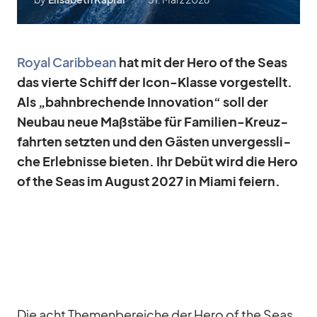
Royal Ca­rib­bean
hat mit der Hero of the Seas
das vierte Schiff der Icon-Klasse vor­ge­stellt.
Als „bahn­bre­chende In­no­va­tion“ soll der
Neu­bau neue Maß­stäbe für Fa­mi­lien-Kreuz­
fahr­ten setz­ten und den Gäs­ten un­ver­gess­li­
che Er­leb­nisse bie­ten. Ihr De­büt wird die Hero
of the Seas im Au­gust 2027 in Mi­ami fei­ern.
Die acht The­men­be­rei­che der Hero of the Seas