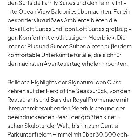
den Surfs­ide Fa­mily Sui­tes und den Fa­mily In­fi­
nite Ocean View Bal­co­nies über­nach­ten. Für ein
be­son­ders lu­xu­riö­ses Am­bi­ente bie­ten die
Royal Loft Sui­tes und Icon Loft Sui­tes groß­zü­gi­
gen Kom­fort mit erst­klas­si­gem Meer­blick. Die
In­te­rior Plus und Sun­set Sui­tes bie­ten au­ßer­dem
kom­for­ta­ble Un­ter­künfte für alle, die sich für
den nächs­ten Aben­teu­er­tag er­ho­len möch­ten.
Be­liebte High­lights der Si­gna­ture Icon Class
keh­ren auf der Hero of the Seas zu­rück, von den
Re­stau­rants und Bars der Royal Pro­me­nade mit
ih­ren atem­be­rau­ben­den Meer­bli­cken und der
be­ein­dru­cken­den Pearl, der größ­ten ki­ne­ti­
schen Skulp­tur der Welt, bis hin zum Cen­tral
Park un­ter freiem Him­mel mit über 30.500 ech­