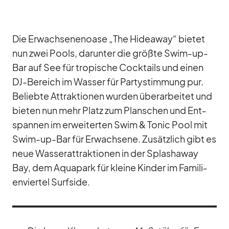
Die Er­wach­se­nen­oase „The Hidea­way“ bie­tet
nun zwei Pools, dar­un­ter die größte Swim-up-
Bar auf See für tro­pi­sche Cock­tails und ei­nen
DJ-Be­reich im Was­ser für Par­ty­stim­mung pur.
Be­liebte At­trak­tio­nen wur­den über­ar­bei­tet und
bie­ten nun mehr Platz zum Plan­schen und Ent­
span­nen im er­wei­ter­ten Swim & To­nic Pool mit
Swim-up-Bar für Er­wach­sene. Zu­sätz­lich gibt es
neue Was­ser­at­trak­tio­nen in der Splas­ha­way
Bay, dem Aqua­park für kleine Kin­der im Fa­mi­li­
en­vier­tel Surfs­ide.