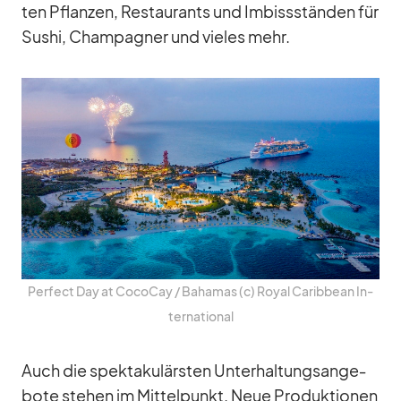
ten Pflan­zen, Re­stau­rants und Im­biss­stän­den für
Su­shi, Cham­pa­gner und vie­les mehr.
Per­fect Day at Co­co­Cay /​ Ba­ha­mas (c) Royal Ca­rib­bean In­
ter­na­tio­nal
Auch die spek­ta­ku­lärs­ten Un­ter­hal­tungs­an­ge­
bote ste­hen im Mit­tel­punkt. Neue Pro­duk­tio­nen