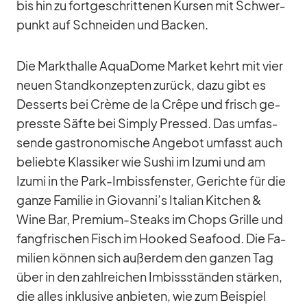
bis hin zu fort­ge­schrit­te­nen Kur­sen mit Schwer­
punkt auf Schnei­den und Ba­cken.
Die Markt­halle Aqua­Dome Mar­ket kehrt mit vier
neuen Stand­kon­zep­ten zu­rück, dazu gibt es
Des­serts bei Crème de la Crêpe und frisch ge­
presste Säfte bei Sim­ply Pres­sed. Das um­fas­
sende gas­tro­no­mi­sche An­ge­bot um­fasst auch
be­liebte Klas­si­ker wie Su­shi im Izumi und am
Izumi in the Park-Im­biss­fens­ter, Ge­richte für die
ganze Fa­mi­lie in Giovanni’s Ita­lian Kit­chen &
Wine Bar, Pre­mium-Steaks im Chops Grille und
fang­fri­schen Fisch im Hoo­ked Sea­food. Die Fa­
mi­lien kön­nen sich au­ßer­dem den gan­zen Tag
über in den zahl­rei­chen Im­biss­stän­den stär­ken,
die al­les in­klu­sive an­bie­ten, wie zum Bei­spiel