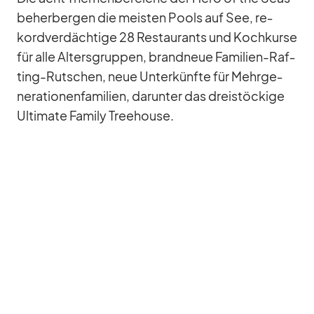
be­her­ber­gen die meis­ten Pools auf See, re­
kord­ver­däch­tige 28 Re­stau­rants und Koch­kurse
für alle Al­ters­grup­pen, brand­neue Fa­mi­lien-Raf­
ting-Rut­schen, neue Un­ter­künfte für Mehr­ge­
ne­ra­tio­nen­fa­mi­lien, dar­un­ter das drei­stö­ckige
Ul­ti­mate Fa­mily Tree­house.