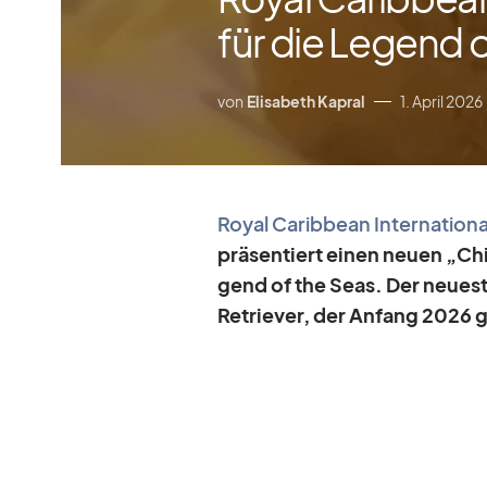
für die Legend 
von
Elisabeth Kapral
1. April 2026
Royal Ca­rib­bean In­ter­na­tio­na
prä­sen­tiert ei­nen neuen „Ch
gend of the Seas. Der neu­est
Re­trie­ver, der An­fang 2026 g