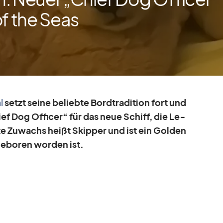
of the Seas
l
setzt seine be­liebte Bord­tra­di­tion fort und
ief Dog Of­fi­cer“ für das neue Schiff, die Le­
e Zu­wachs heißt Skip­per und ist ein Gol­den
e­bo­ren wor­den ist.