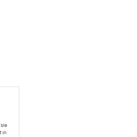
 sie
 in