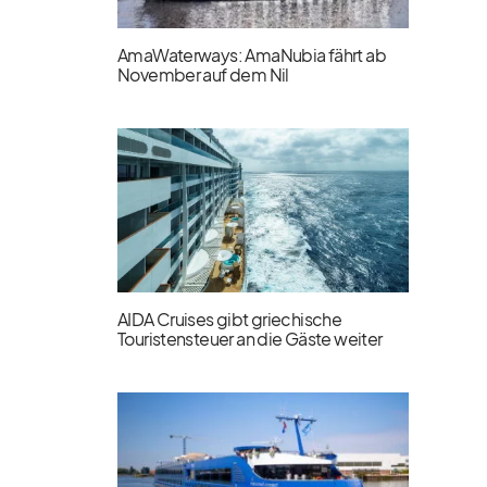
AmaWaterways: AmaNubia fährt ab
November auf dem Nil
AIDA Cruises gibt griechische
Touristensteuer an die Gäste weiter