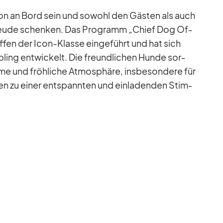
­son an Bord sein und so­wohl den Gäs­ten als auch
Freude schen­ken. Das Pro­gramm „Chief Dog Of­
f­fen der Icon-Klasse ein­ge­führt und hat sich
b­ling ent­wi­ckelt. Die freund­li­chen Hunde sor­
e und fröh­li­che At­mo­sphäre, ins­be­son­dere für
gen zu ei­ner ent­spann­ten und ein­la­den­den Stim­