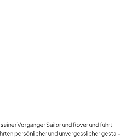
n sei­ner Vor­gän­ger Sailor und Ro­ver und führt
hr­ten per­sön­li­cher und un­ver­gess­li­cher ge­stal­