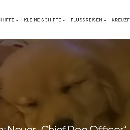
HIFFE
KLEINE SCHIFFE
FLUSSREISEN
KREUZF
: Neuer „Chief Dog Officer“