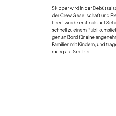
Skip­per wird in der De­büt­sai
der Crew Ge­sell­schaft und 
fi­cer“ wurde erst­mals auf Schi
schnell zu ei­nem Pu­bli­kums­lie
gen an Bord für eine an­ge­nehm
Fa­mi­lien mit Kin­dern, und tra­
mung auf See bei.