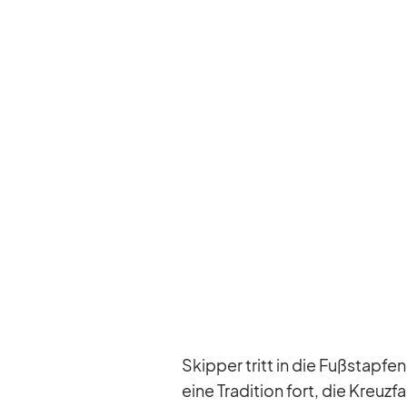
Skip­per tritt in die Fuß­stap­fe
eine Tra­di­tion fort, die Kreuz­fa