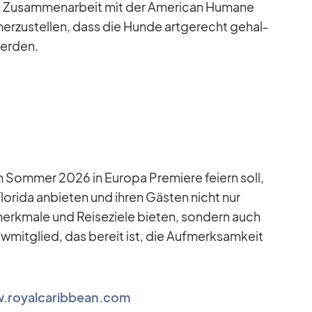
 Zu­sam­men­ar­beit mit der Ame­ri­can Hu­mane
her­zu­stel­len, dass die Hunde art­ge­recht ge­hal­
wer­den.
 Som­mer 2026 in Eu­ropa Pre­miere fei­ern soll,
 Flo­rida an­bie­ten und ih­ren Gäs­ten nicht nur
rk­male und Rei­se­ziele bie­ten, son­dern auch
Crew­mit­glied, das be­reit ist, die Auf­merk­sam­keit
.royalcaribbean.com