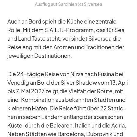
Aus­flug auf Sar­di­nien (c) Sil­ver­sea
Auch an Bord spielt die Kü­che eine zen­trale
Rolle. Mit dem S.A.L.T.-Programm, das für Sea
and Land Taste steht, ver­bin­det Sil­ver­sea die
Reise eng mit den Aro­men und Tra­di­tio­nen der
je­wei­li­gen De­sti­na­tio­nen.
Die 24-tä­gige Reise von Nizza nach Fu­sina bei
Ve­ne­dig an Bord der Sil­ver Shadow vom 13. April
bis 7. Mai 2027 zeigt die Viel­falt der Route, mit
ei­ner Kom­bi­na­tion aus be­kann­ten Städ­ten und
klei­ne­ren Hä­fen. Die Reise führt über 22 Sta­tio­
nen in sie­ben Län­dern ent­lang der spa­ni­schen
Küste, durch die Ba­lea­ren, Ita­lien und die Adria.
Ne­ben Städ­ten wie Bar­ce­lona, Du­brov­nik und