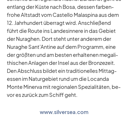
ent­lang der Küste nach Bosa, des­sen far­ben­
frohe Alt­stadt vom Cas­tello Ma­l­aspina aus dem
12. Jahr­hun­dert über­ragt wird. An­schlie­ßend
führt die Route ins Lan­des­in­nere in das Ge­biet
der Nurag­hen. Dort steht un­ter an­de­rem der
Nuraghe Sant’Antine auf dem Pro­gramm, eine
der größ­ten und am bes­ten er­hal­te­nen me­ga­li­
thi­schen An­la­gen der In­sel aus der Bron­ze­zeit.
Den Ab­schluss bil­det ein tra­di­tio­nel­les Mit­tag­
essen im Na­tur­ge­biet rund um die Lo­canda
Monte Mi­nerva mit re­gio­na­len Spe­zia­li­tä­ten, be­
vor es zu­rück zum Schiff geht.
www.silversea.com