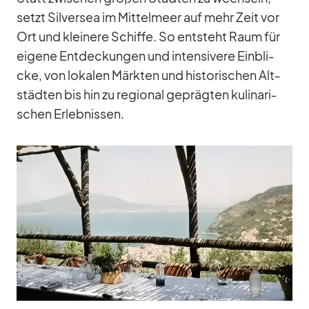
setzt Sil­ver­sea im Mit­tel­meer auf mehr Zeit vor
Ort und klei­nere Schiffe. So ent­steht Raum für
ei­gene Ent­de­ckun­gen und in­ten­si­vere Ein­bli­
cke, von lo­ka­len Märk­ten und his­to­ri­schen Alt­
städ­ten bis hin zu re­gio­nal ge­präg­ten ku­li­na­ri­
schen Er­leb­nis­sen.