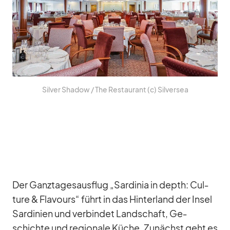
Sil­ver Shadow /​ The Re­stau­rant (c) Sil­ver­sea
Der Ganz­ta­ges­aus­flug „Sar­di­nia in depth: Cul­
ture & Fla­vours“ führt in das Hin­ter­land der In­sel
Sar­di­nien und ver­bin­det Land­schaft, Ge­
schichte und re­gio­nale Kü­che. Zu­nächst geht es