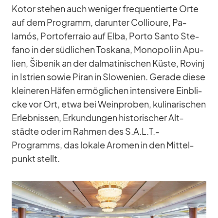
Ko­tor ste­hen auch we­ni­ger fre­quen­tierte Orte
auf dem Pro­gramm, dar­un­ter Col­lioure, Pa­
lamós, Por­tof­er­raio auf Elba, Porto Santo Ste­
fano in der süd­li­chen Tos­kana, Mo­no­poli in Apu­
lien, Ši­benik an der dal­ma­ti­ni­schen Küste, Ro­vinj
in Is­trien so­wie Pi­ran in Slo­we­nien. Ge­rade diese
klei­ne­ren Hä­fen er­mög­li­chen in­ten­si­vere Ein­bli­
cke vor Ort, etwa bei Wein­pro­ben, ku­li­na­ri­schen
Er­leb­nis­sen, Er­kun­dun­gen his­to­ri­scher Alt­
städte oder im Rah­men des S.A.L.T.-
Programms, das lo­kale Aro­men in den Mit­tel­
punkt stellt.