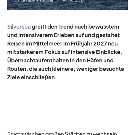
Sil­ver­sea
greift den Trend nach be­wuss­tem
und in­ten­si­ve­rem Er­le­ben auf und ge­stal­tet
Rei­sen im Mit­tel­meer im Früh­jahr 2027 neu,
mit stär­ke­rem Fo­kus auf in­ten­sive Ein­bli­cke,
Über­nacht­auf­ent­hal­ten in den Hä­fen und
Rou­ten, die auch klei­nere, we­ni­ger be­suchte
Ziele ein­schlie­ßen.
Statt zwi­schen gro­ßen Städ­ten zu wech­seln,