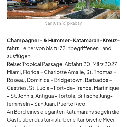
San Juan (c) pix­a­bay
Cham­pa­gner- & Hum­mer-Ka­ta­ma­ran-Kreuz­
fahrt
– ei­ner von bis zu 72 in­be­grif­fe­nen Land­
aus­flü­gen
Reise: Tro­pi­cal Pas­sage, Ab­fahrt 20. März 2027
Mi­ami, Flo­rida – Char­lotte Ama­lie, St. Tho­mas –
Ro­seau, Do­mi­nica – Bridge­town, Bar­ba­dos –
Cas­tries, St. Lu­cia – Fort-de-France, Mar­ti­ni­que
– St. John’s, An­ti­gua – Tor­tola, Bri­ti­sche Jung­
fern­in­seln – San Juan, Pu­erto Rico.
An Bord ei­nes ele­gan­ten Ka­ta­marans se­geln die
Gäste über das tür­kis­far­bene Ka­ri­bi­sche Meer