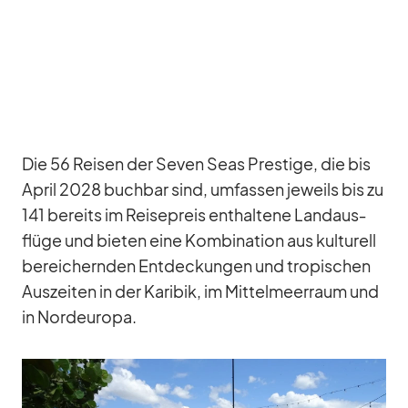
Die 56 Rei­sen der Se­ven Seas Pres­tige, die bis
April 2028 buch­bar sind, um­fas­sen je­weils bis zu
141 be­reits im Rei­se­preis ent­hal­tene Land­aus­
flüge und bie­ten eine Kom­bi­na­tion aus kul­tu­rell
be­rei­chern­den Ent­de­ckun­gen und tro­pi­schen
Aus­zei­ten in der Ka­ri­bik, im Mit­tel­meer­raum und
in Nord­eu­ropa.