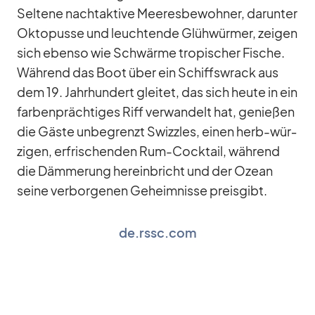
Sel­tene nacht­ak­tive Mee­res­be­woh­ner, dar­un­ter
Ok­to­pusse und leuch­tende Glüh­wür­mer, zei­gen
sich ebenso wie Schwärme tro­pi­scher Fi­sche.
Wäh­rend das Boot über ein Schiffs­wrack aus
dem 19. Jahr­hun­dert glei­tet, das sich heute in ein
far­ben­präch­ti­ges Riff ver­wan­delt hat, ge­nie­ßen
die Gäste un­be­grenzt Swizz­les, ei­nen herb-wür­
zi­gen, er­fri­schen­den Rum-Cock­tail, wäh­rend
die Däm­me­rung her­ein­bricht und der Ozean
seine ver­bor­ge­nen Ge­heim­nisse preis­gibt.
de.rssc.com