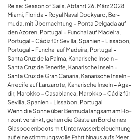
Reise: Sea­son of Sails, Ab­fahrt 26. März 2028
Mi­ami, Flo­rida – Royal Na­val Do­ck­yard, Ber­
muda, mit Über­nach­tung – Ponta Del­gada auf
den Azo­ren, Por­tu­gal – Fun­chal auf Ma­deira,
Por­tu­gal – Cá­diz für Se­villa, Spa­nien – Lis­sa­bon,
Por­tu­gal – Fun­chal auf Ma­deira, Por­tu­gal –
Santa Cruz de la Palma, Ka­na­ri­sche In­seln –
Santa Cruz de Te­ne­rife, Ka­na­ri­sche In­seln –
Santa Cruz de Gran Ca­na­ria, Ka­na­ri­sche In­seln –
Ar­re­cife auf Lan­za­rote, Ka­na­ri­sche In­seln – Aga­
dir, Ma­rokko – Ca­sa­blanca, Ma­rokko – Cá­diz für
Se­villa, Spa­nien – Lis­sa­bon, Por­tu­gal
Wenn die Sonne über Ber­muda lang­sam am Ho­
ri­zont ver­sinkt, ge­hen die Gäste an Bord ei­nes
Glas­bo­den­boots mit Un­ter­was­ser­be­leuch­tung
auf eine stim­mungs­volle Fahrt hin­aus aufs Meer.