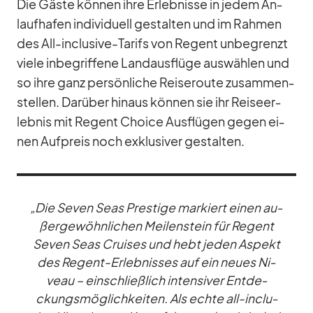
Die Gäste kön­nen ihre Er­leb­nisse in je­dem An­
lauf­ha­fen in­di­vi­du­ell ge­stal­ten und im Rah­men
des All-in­clu­sive-Ta­rifs von Re­gent un­be­grenzt
viele in­be­grif­fene Land­aus­flüge aus­wäh­len und
so ihre ganz per­sön­li­che Rei­se­route zu­sam­men­
stel­len. Dar­über hin­aus kön­nen sie ihr Rei­se­er­
leb­nis mit Re­gent Choice Aus­flü­gen ge­gen ei­
nen Auf­preis noch ex­klu­si­ver ge­stal­ten.
„Die Se­ven Seas Pres­tige mar­kiert ei­nen au­
ßer­ge­wöhn­li­chen Mei­len­stein für Re­gent
Se­ven Seas Crui­ses und hebt je­den Aspekt
des Re­gent-Er­leb­nis­ses auf ein neues Ni­
veau – ein­schließ­lich in­ten­si­ver Ent­de­
ckungs­mög­lich­kei­ten. Als echte all-in­clu­