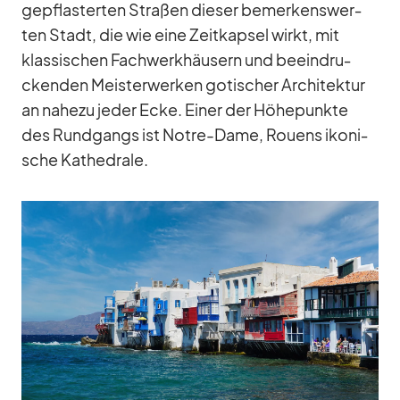
ge­pflas­ter­ten Stra­ßen die­ser be­mer­kens­wer­
ten Stadt, die wie eine Zeit­kap­sel wirkt, mit
klas­si­schen Fach­werk­häu­sern und be­ein­dru­
cken­den Meis­ter­wer­ken go­ti­scher Ar­chi­tek­tur
an na­hezu je­der Ecke. Ei­ner der Hö­he­punkte
des Rund­gangs ist Notre-Dame, Rouens iko­ni­
sche Ka­the­drale.