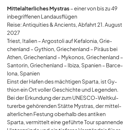
Mit­tel­al­ter­li­ches Mystras
– ei­ner von bis zu 49
in­be­grif­fe­nen Land­aus­flü­gen
Reise: An­ti­qui­ties & An­ci­ents, Ab­fahrt 21. Au­gust
2027
Tri­est, Ita­lien – Ar­gos­toli auf Ke­fa­lo­nia, Grie­
chen­land – Gy­thion, Grie­chen­land – Pi­räus bei
Athen, Grie­chen­land – My­ko­nos, Grie­chen­land –
San­to­rin, Grie­chen­land – Ibiza, Spa­nien – Bar­ce­
lona, Spa­nien
Einst der Ha­fen des mäch­ti­gen Sparta, ist Gy­
thion ein Ort vol­ler Ge­schichte und Le­gen­den.
Bei der Er­kun­dung der zum UNESCO-Welt­kul­
tur­erbe ge­hö­ren­den Stätte Mystras, der mit­tel­
al­ter­li­chen Fes­tung ober­halb des an­ti­ken
Sparta, ver­mit­telt eine ge­führte Tour span­nende