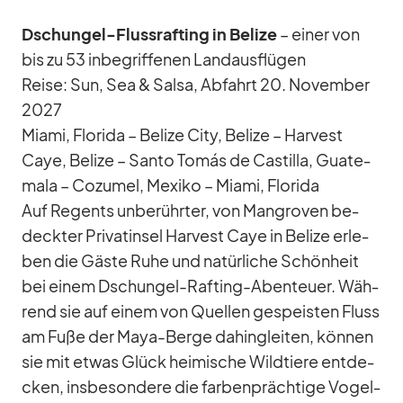
Dschun­gel-Fluss­raf­ting in Be­lize
– ei­ner von
bis zu 53 in­be­grif­fe­nen Land­aus­flü­gen
Reise: Sun, Sea & Salsa, Ab­fahrt 20. No­vem­ber
2027
Mi­ami, Flo­rida – Be­lize City, Be­lize – Har­vest
Caye, Be­lize – Santo Tomás de Castilla, Gua­te­
mala – Co­zu­mel, Me­xiko – Mi­ami, Flo­rida
Auf Re­gents un­be­rühr­ter, von Man­gro­ven be­
deck­ter Pri­vat­in­sel Har­vest Caye in Be­lize er­le­
ben die Gäste Ruhe und na­tür­li­che Schön­heit
bei ei­nem Dschun­gel-Raf­ting-Aben­teuer. Wäh­
rend sie auf ei­nem von Quel­len ge­speis­ten Fluss
am Fuße der Maya-Berge da­hin­glei­ten, kön­nen
sie mit et­was Glück hei­mi­sche Wild­tiere ent­de­
cken, ins­be­son­dere die far­ben­präch­tige Vo­gel­