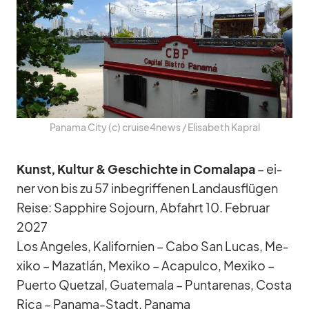
Pa­nama City (c) cruise4news /​ Eli­sa­beth Ka­pral
Kunst, Kul­tur & Ge­schichte in Co­ma­lapa
– ei­
ner von bis zu 57 in­be­grif­fe­nen Land­aus­flü­gen
Reise: Sap­phire So­journ, Ab­fahrt 10. Fe­bruar
2027
Los An­ge­les, Ka­li­for­nien – Cabo San Lu­cas, Me­
xiko – Ma­zat­lán, Me­xiko – Aca­pulco, Me­xiko –
Pu­erto Quetzal, Gua­te­mala – Pun­t­a­re­nas, Costa
Rica – Pa­nama-Stadt, Pa­nama