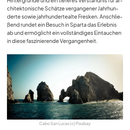
Hin­ter­gründe und ein tie­fe­res Ver­ständ­nis für ar­
chi­tek­to­ni­sche Schätze ver­gan­ge­ner Jahr­hun­
derte so­wie jahr­hun­der­te­alte Fres­ken. An­schlie­
ßend run­det ein Be­such in Sparta das Er­leb­nis
ab und er­mög­licht ein voll­stän­di­ges Ein­tau­chen
in diese fas­zi­nie­rende Ver­gan­gen­heit.
Cabo San Lu­cas (c) Pix­a­bay