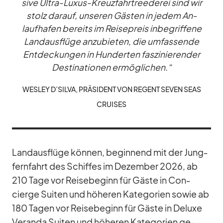
sive Ul­tra-Lu­xus-Kreuz­fahr­tree­de­rei sind wir
stolz dar­auf, un­se­ren Gäs­ten in je­dem An­
lauf­ha­fen be­reits im Rei­se­preis in­be­grif­fene
Land­aus­flüge an­zu­bie­ten, die um­fas­sende
Ent­de­ckun­gen in Hun­der­ten fas­zi­nie­ren­der
De­sti­na­tio­nen er­mög­li­chen.“
WES­LEY D’SILVA, PRÄ­SI­DENT VON RE­GENT SE­VEN SEAS
CRUI­SES
Land­aus­flüge kön­nen, be­gin­nend mit der Jung­
fern­fahrt des Schif­fes im De­zem­ber 2026, ab
210 Tage vor Rei­se­be­ginn für Gäste in Con­
cierge Sui­ten und hö­he­ren Ka­te­go­rien so­wie ab
180 Ta­gen vor Rei­se­be­ginn für Gäste in De­luxe
Ve­randa Sui­ten und hö­he­ren Ka­te­go­rien ge­