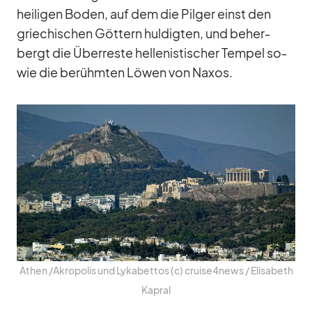
hei­li­gen Bo­den, auf dem die Pil­ger einst den
grie­chi­schen Göt­tern hul­dig­ten, und be­her­
bergt die Über­reste hel­le­nis­ti­scher Tem­pel so­
wie die be­rühm­ten Lö­wen von Na­xos.
Athen /​Akropolis und Ly­ka­bet­tos (c) cruise4news /​ Eli­sa­beth
Ka­pral