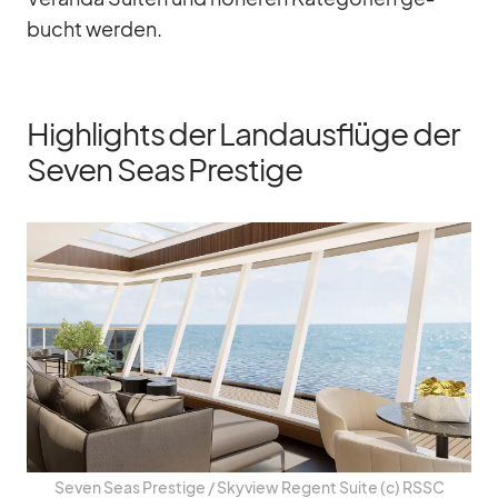
bucht wer­den.
Highlights der Landausflüge der
Seven Seas Prestige
Se­ven Seas Pres­tige /​ Sky­view Re­gent Suite (c) RSSC