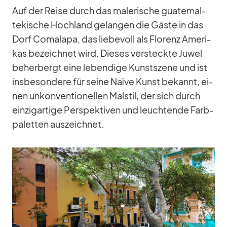
Auf der Reise durch das ma­le­ri­sche gua­te­mal­
te­ki­sche Hoch­land ge­lan­gen die Gäste in das
Dorf Co­ma­lapa, das lie­be­voll als Flo­renz Ame­ri­
kas be­zeich­net wird. Die­ses ver­steckte Ju­wel
be­her­bergt eine le­ben­dige Kunst­szene und ist
ins­be­son­dere für seine Naïve Kunst be­kannt, ei­
nen un­kon­ven­tio­nel­len Mal­stil, der sich durch
ein­zig­ar­tige Per­spek­ti­ven und leuch­tende Farb­
pa­let­ten aus­zeich­net.