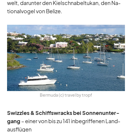
welt, dar­un­ter den Kiel­schna­bel­tu­kan, den Na­
tio­nal­vo­gel von Be­lize.
Ber­muda (c) tra­vel by tropf
Swizz­les & Schiffs­wracks bei Son­nen­un­ter­
gang
– ei­ner von bis zu 141 in­be­grif­fe­nen Land­
aus­flü­gen