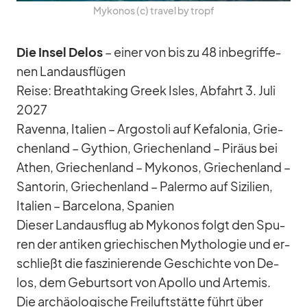
My­ko­nos (c) tra­vel by tropf
Die In­sel De­los
– ei­ner von bis zu 48 in­be­grif­fe­
nen Land­aus­flü­gen
Reise: Breath­ta­king Greek Is­les, Ab­fahrt 3. Juli
2027
Ra­venna, Ita­lien – Ar­gos­toli auf Ke­fa­lo­nia, Grie­
chen­land – Gy­thion, Grie­chen­land – Pi­räus bei
Athen, Grie­chen­land – My­ko­nos, Grie­chen­land –
San­to­rin, Grie­chen­land – Pa­lermo auf Si­zi­lien,
Ita­lien – Bar­ce­lona, Spa­nien
Die­ser Land­aus­flug ab My­ko­nos folgt den Spu­
ren der an­ti­ken grie­chi­schen My­tho­lo­gie und er­
schließt die fas­zi­nie­rende Ge­schichte von De­
los, dem Ge­burts­ort von Apollo und Ar­te­mis.
Die ar­chäo­lo­gi­sche Frei­luft­stätte führt über