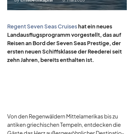
Re­gent Se­ven Seas Crui­ses
hat ein neues
Land­aus­flugs­pro­gramm vor­ge­stellt, das auf
Rei­sen an Bord der Se­ven Seas Pres­tige, der
ers­ten neuen Schiffs­klasse der Ree­de­rei seit
zehn Jah­ren, be­reits ent­hal­ten ist.
Von den Re­gen­wäl­dern Mit­tel­ame­ri­kas bis zu
an­ti­ken grie­chi­schen Tem­peln, ent­de­cken die
Gäste das Herz au­ßer­ge­wöhn­li­cher De­sti­na­tio­