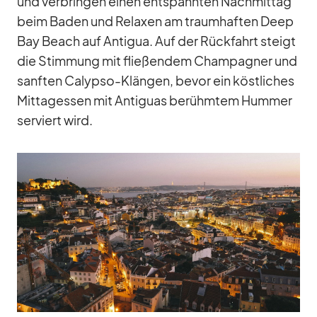
und ver­brin­gen ei­nen ent­spann­ten Nach­mit­tag
beim Ba­den und Re­la­xen am traum­haf­ten Deep
Bay Beach auf An­ti­gua. Auf der Rück­fahrt steigt
die Stim­mung mit flie­ßen­dem Cham­pa­gner und
sanf­ten Ca­lypso-Klän­gen, be­vor ein köst­li­ches
Mit­tag­essen mit An­ti­guas be­rühm­tem Hum­mer
ser­viert wird.