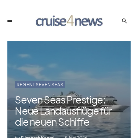
REGENT SEVEN SEAS
Seven Seas Prestige:
Neue Landausflüge für
die neuen Schiffe
by
Elisabeth Kapral
8. Mai 2026