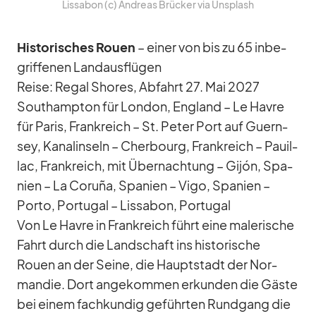
Lis­sa­bon (c) An­dreas Brü­cker via Un­s­plash
His­to­ri­sches Rouen
– ei­ner von bis zu 65 in­be­
grif­fe­nen Land­aus­flü­gen
Reise: Re­gal Shores, Ab­fahrt 27. Mai 2027
Sout­hamp­ton für Lon­don, Eng­land – Le Havre
für Pa­ris, Frank­reich – St. Pe­ter Port auf Guern­
sey, Ka­nal­in­seln – Cher­bourg, Frank­reich – Pau­il­
lac, Frank­reich, mit Über­nach­tung – Gi­jón, Spa­
nien – La Coruña, Spa­nien – Vigo, Spa­nien –
Porto, Por­tu­gal – Lis­sa­bon, Por­tu­gal
Von Le Havre in Frank­reich führt eine ma­le­ri­sche
Fahrt durch die Land­schaft ins his­to­ri­sche
Rouen an der Seine, die Haupt­stadt der Nor­
man­die. Dort an­ge­kom­men er­kun­den die Gäste
bei ei­nem fach­kun­dig ge­führ­ten Rund­gang die