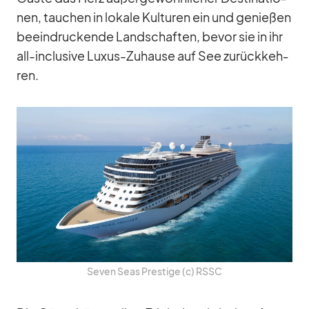
nen, tau­chen in lo­kale Kul­tu­ren ein und ge­nie­ßen
be­ein­dru­ckende Land­schaf­ten, be­vor sie in ihr
all-in­clu­sive Lu­xus-Zu­hause auf See zu­rück­keh­
ren.
Se­ven Seas Pres­tige (c) RSSC