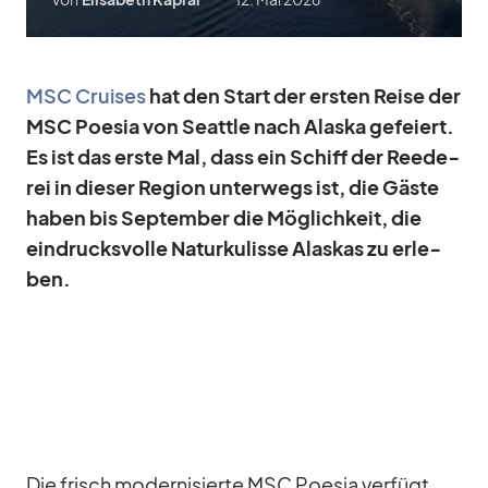
MSC Crui­ses
hat den Start der ers­ten Reise der
MSC Poe­sia von Se­at­tle nach Alaska ge­fei­ert.
Es ist das erste Mal, dass ein Schiff der Ree­de­
rei in die­ser Re­gion un­ter­wegs ist, die Gäste
ha­ben bis Sep­tem­ber die Mög­lich­keit, die
ein­drucks­volle Na­tur­ku­lisse Alas­kas zu er­le­
ben.
Die frisch mo­der­ni­sierte MSC Poe­sia ver­fügt