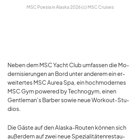
MSC Poe­sia in Alaska 2026 (c) MSC Crui­ses
Ne­ben dem MSC Yacht Club um­fas­sen die Mo­
der­ni­sie­run­gen an Bord un­ter an­de­rem ein er­
wei­ter­tes MSC Au­rea Spa, ein hoch­mo­der­nes
MSC Gym powered by Tech­no­gym, ei­nen
Gentleman’s Bar­ber so­wie neue Work­out-Stu­
dios.
Die Gäste auf den Alaska-Rou­ten kön­nen sich
au­ßer­dem auf zwei neue Spe­zia­li­tä­ten­re­stau­