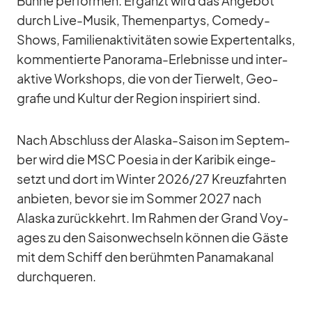
Bühne per­for­men. Er­gänzt wird das An­ge­bot
durch Live-Mu­sik, The­men­par­tys, Co­medy-
Shows, Fa­mi­li­en­ak­ti­vi­tä­ten so­wie Ex­per­ten­talks,
kom­men­tierte Pan­orama-Er­leb­nisse und in­ter­
ak­tive Work­shops, die von der Tier­welt, Geo­
gra­fie und Kul­tur der Re­gion in­spi­riert sind.
Nach Ab­schluss der Alaska-Sai­son im Sep­tem­
ber wird die MSC Poe­sia in der Ka­ri­bik ein­ge­
setzt und dort im Win­ter 2026/​27 Kreuz­fahr­ten
an­bie­ten, be­vor sie im Som­mer 2027 nach
Alaska zu­rück­kehrt. Im Rah­men der Grand Voy­
a­ges zu den Sai­son­wech­seln kön­nen die Gäste
mit dem Schiff den be­rühm­ten Pa­na­ma­ka­nal
durch­que­ren.