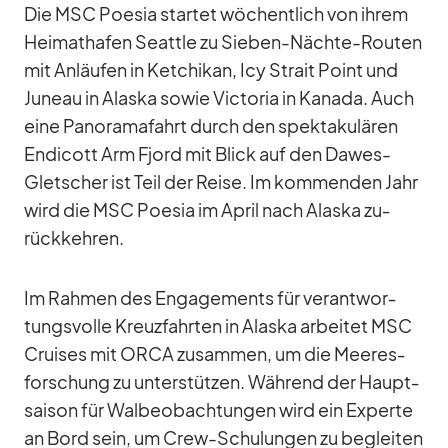
Die MSC Poe­sia star­tet wö­chent­lich von ih­rem
Hei­mat­ha­fen Se­at­tle zu Sie­ben-Nächte-Rou­ten
mit An­läu­fen in Ket­chi­kan, Icy Strait Point und
Ju­neau in Alaska so­wie Vic­to­ria in Ka­nada. Auch
eine Pan­ora­ma­fahrt durch den spek­ta­ku­lä­ren
End­icott Arm Fjord mit Blick auf den Da­wes-
Glet­scher ist Teil der Reise. Im kom­men­den Jahr
wird die MSC Poe­sia im April nach Alaska zu­
rück­keh­ren.
Im Rah­men des En­ga­ge­ments für ver­ant­wor­
tungs­volle Kreuz­fahr­ten in Alaska ar­bei­tet MSC
Crui­ses mit ORCA zu­sam­men, um die Mee­res­
for­schung zu un­ter­stüt­zen. Wäh­rend der Haupt­
sai­son für Wal­be­ob­ach­tun­gen wird ein Ex­perte
an Bord sein, um Crew-Schu­lun­gen zu be­glei­ten