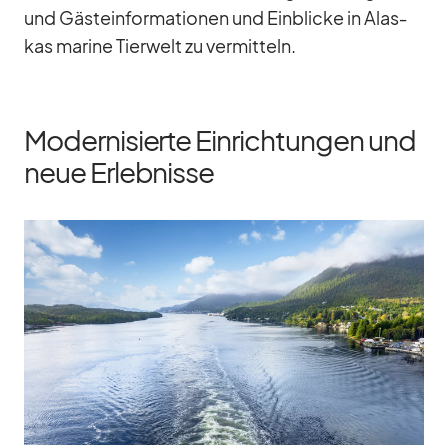
und Gäs­te­infor­ma­tio­nen und Ein­bli­cke in Alas­
kas ma­rine Tier­welt zu ver­mit­teln.
Modernisierte Einrichtungen und
neue Erlebnisse