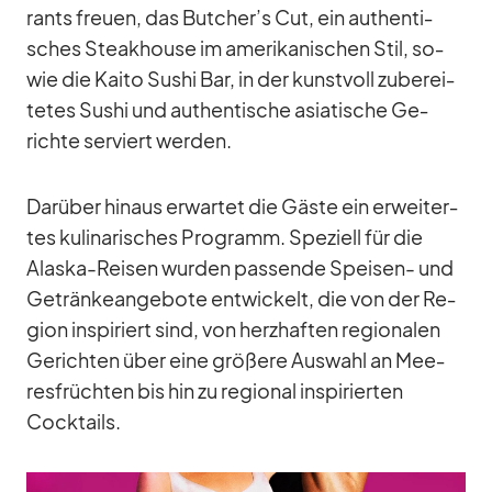
rants freuen, das Butcher’s Cut, ein au­then­ti­
sches Steak­house im ame­ri­ka­ni­schen Stil, so­
wie die Kaito Su­shi Bar, in der kunst­voll zu­be­rei­
te­tes Su­shi und au­then­ti­sche asia­ti­sche Ge­
richte ser­viert wer­den.
Dar­über hin­aus er­war­tet die Gäste ein er­wei­ter­
tes ku­li­na­ri­sches Pro­gramm. Spe­zi­ell für die
Alaska-Rei­sen wur­den pas­sende Spei­sen- und
Ge­trän­ke­an­ge­bote ent­wi­ckelt, die von der Re­
gion in­spi­riert sind, von herz­haf­ten re­gio­na­len
Ge­rich­ten über eine grö­ßere Aus­wahl an Mee­
res­früch­ten bis hin zu re­gio­nal in­spi­rier­ten
Cock­tails.