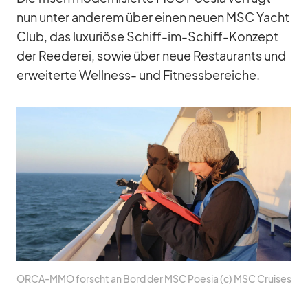
nun un­ter an­de­rem über ei­nen neuen MSC Yacht
Club, das lu­xu­riöse Schiff-im-Schiff-Kon­zept
der Ree­de­rei, so­wie über neue Re­stau­rants und
er­wei­terte Well­ness- und Fit­ness­be­rei­che.
ORCA-MMO forscht an Bord der MSC Poe­sia (c) MSC Crui­ses