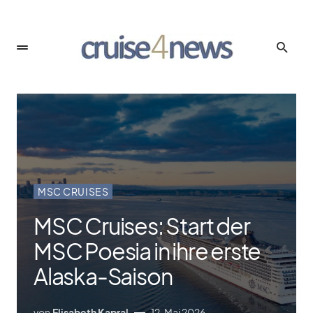
MSC CRUISES
MSC Cruises: Start der
MSC Poesia in ihre erste
Alaska-Saison
von
Elisabeth Kapral
12. Mai 2026