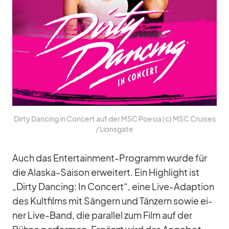
Dirty Dancing in Con­cert auf der MSC Poe­sia (c) MSC Crui­ses
/​ Li­ons­gate
Auch das En­ter­tain­ment-Pro­gramm wurde für
die Alaska-Sai­son er­wei­tert. Ein High­light ist
„Dirty Dancing: In Con­cert“, eine Live-Ad­ap­tion
des Kult­films mit Sän­gern und Tän­zern so­wie ei­
ner Live-Band, die par­al­lel zum Film auf der