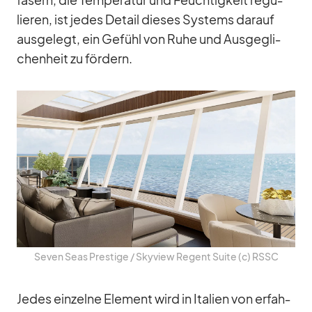
fa­sern, die Tem­pe­ra­tur und Feuch­tig­keit re­gu­
lie­ren, ist je­des De­tail die­ses Sys­tems dar­auf
aus­ge­legt, ein Ge­fühl von Ruhe und Aus­ge­gli­
chen­heit zu för­dern.
Se­ven Seas Pres­tige /​ Sky­view Re­gent Suite (c) RSSC
Je­des ein­zelne Ele­ment wird in Ita­lien von er­fah­