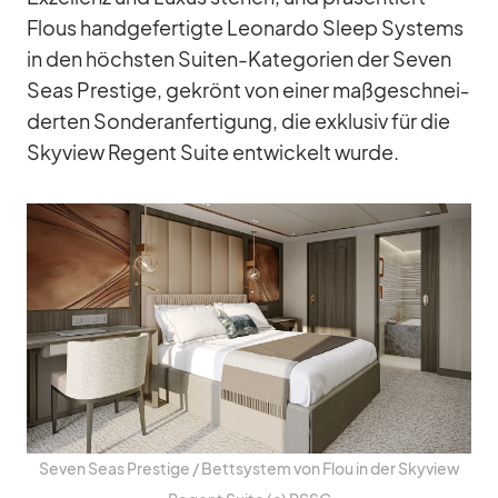
Flous hand­ge­fer­tigte Leo­nardo Sleep Sys­tems
in den höchs­ten Sui­ten-Ka­te­go­rien der Se­ven
Seas Pres­tige, ge­krönt von ei­ner maß­ge­schnei­
der­ten Son­der­an­fer­ti­gung, die ex­klu­siv für die
Sky­view Re­gent Suite ent­wi­ckelt wurde.
Se­ven Seas Pres­tige /​ Bett­sys­tem von Flou in der Sky­view