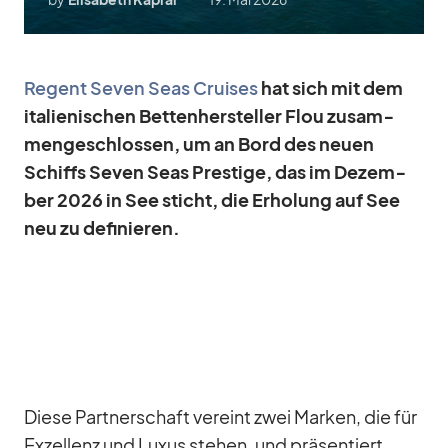
Re­gent Se­ven Seas Crui­ses
hat sich mit dem
ita­lie­ni­schen Bet­ten­her­stel­ler Flou zu­sam­
men­ge­schlos­sen, um an Bord des neuen
Schiffs Se­ven Seas Pres­tige, das im De­zem­
ber 2026 in See sticht, die Er­ho­lung auf See
neu zu de­fi­nie­ren.
Diese Part­ner­schaft ver­eint zwei Mar­ken, die für
Ex­zel­lenz und Lu­xus ste­hen, und prä­sen­tiert