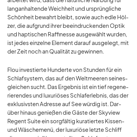
ar­bei­tet wird, dass die na­tür­li­che Nar­bung für
lang­an­hal­tende Weich­heit und ur­sprüng­li­che
Schön­heit be­wahrt bleibt, so­wie auch edle Höl­
zer, die auf­grund ih­rer be­ein­dru­cken­den Op­tik
und hap­ti­schen Raf­fi­nesse aus­ge­wählt wur­den,
ist je­des ein­zelne Ele­ment dar­auf aus­ge­legt, mit
der Zeit noch an Qua­li­tät zu ge­win­nen.
Flou in­ves­tierte Hun­derte von Stun­den für ein
Schlaf­sys­tem, das auf den Welt­mee­ren sei­nes­
glei­chen sucht. Das Er­geb­nis ist ein tief re­ge­ne­
rie­ren­des und lu­xu­riö­ses Schlaf­erleb­nis, das der
ex­klu­sivs­ten Adresse auf See wür­dig ist. Dar­
über hin­aus ge­nie­ßen die Gäste der Sky­view
Re­gent Suite ein sorg­fäl­tig ku­ra­tier­tes Kis­sen-
und Wä­sche­menü, der lu­xu­riöse letzte Schliff