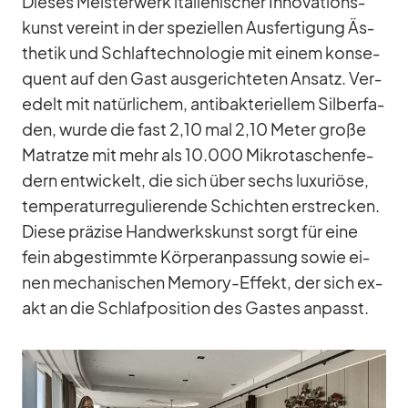
Die­ses Meis­ter­werk ita­lie­ni­scher In­no­va­ti­ons­
kunst ver­eint in der spe­zi­el­len Aus­fer­ti­gung Äs­
the­tik und Schlaf­tech­no­lo­gie mit ei­nem kon­se­
quent auf den Gast aus­ge­rich­te­ten An­satz. Ver­
edelt mit na­tür­li­chem, an­ti­bak­te­ri­el­lem Sil­ber­fa­
den, wurde die fast 2,10 mal 2,10 Me­ter große
Ma­tratze mit mehr als 10.000 Mi­kro­ta­schen­fe­
dern ent­wi­ckelt, die sich über sechs lu­xu­riöse,
tem­pe­ra­tur­re­gu­lie­rende Schich­ten er­stre­cken.
Diese prä­zise Hand­werks­kunst sorgt für eine
fein ab­ge­stimmte Kör­per­an­pas­sung so­wie ei­
nen me­cha­ni­schen Me­mory-Ef­fekt, der sich ex­
akt an die Schlaf­po­si­tion des Gas­tes an­passt.