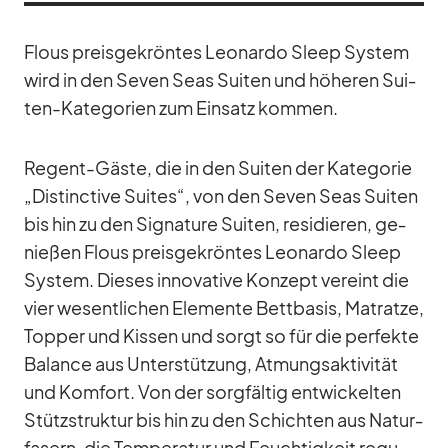
Flous preis­ge­krön­tes Leo­nardo Sleep Sys­tem
wird in den Se­ven Seas Sui­ten und hö­he­ren Sui­
ten-Ka­te­go­rien zum Ein­satz kom­men.
Re­gent-Gäste, die in den Sui­ten der Ka­te­go­rie
„Di­stinc­tive Sui­tes“, von den Se­ven Seas Sui­ten
bis hin zu den Si­gna­ture Sui­ten, re­si­die­ren, ge­
nie­ßen Flous preis­ge­krön­tes Leo­nardo Sleep
Sys­tem. Die­ses in­no­va­tive Kon­zept ver­eint die
vier we­sent­li­chen Ele­mente Bett­ba­sis, Ma­tratze,
Top­per und Kis­sen und sorgt so für die per­fekte
Ba­lance aus Un­ter­stüt­zung, At­mungs­ak­ti­vi­tät
und Kom­fort. Von der sorg­fäl­tig ent­wi­ckel­ten
Stütz­struk­tur bis hin zu den Schich­ten aus Na­tur­