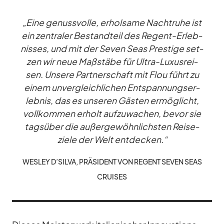
„Eine ge­nuss­volle, er­hol­same Nacht­ruhe ist
ein zen­tra­ler Be­stand­teil des Re­gent-Er­leb­
nis­ses, und mit der Se­ven Seas Pres­tige set­
zen wir neue Maß­stäbe für Ul­tra-Lu­xus­rei­
sen. Un­sere Part­ner­schaft mit Flou führt zu
ei­nem un­ver­gleich­li­chen Ent­span­nungs­er­
leb­nis, das es un­se­ren Gäs­ten er­mög­licht,
voll­kom­men er­holt auf­zu­wa­chen, be­vor sie
tags­über die au­ßer­ge­wöhn­lichs­ten Rei­se­
ziele der Welt ent­de­cken.“
WES­LEY D’SILVA, PRÄ­SI­DENT VON RE­GENT SE­VEN SEAS
CRUI­SES