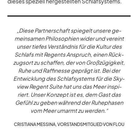
die­ses spe­zi­ell her­ge­stell­ten Schlaf­sys­tems.
„Diese Part­ner­schaft spie­gelt un­sere ge­
mein­sa­men Phi­lo­so­phien wi­der und ver­eint
un­ser tie­fes Ver­ständ­nis für die Kul­tur des
Schlafs mit Re­gents An­spruch, ei­nen Rück­
zugs­ort zu schaf­fen, der von Groß­zü­gig­keit,
Ruhe und Raf­fi­nesse ge­prägt ist. Bei der
Ent­wick­lung des Schlaf­sys­tems für die Sky­
view Re­gent Suite hat uns das Meer in­spi­
riert. Un­ser Kon­zept ist es, dem Gast das
Ge­fühl zu ge­ben wäh­rend der Ru­he­pha­sen
vom Meer um­armt zu wer­den.“
CRIS­TIANA MES­SINA, VOR­STANDS­MIT­GLIED VON FLOU