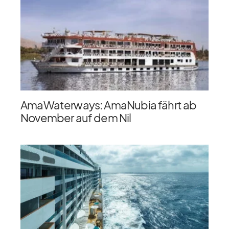
AmaWaterways: AmaNubia fährt ab
November auf dem Nil