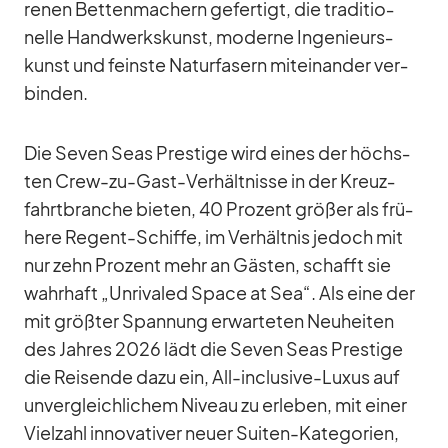
re­nen Bet­ten­ma­chern ge­fer­tigt, die tra­di­tio­
nelle Hand­werks­kunst, mo­derne In­ge­nieurs­
kunst und feinste Na­tur­fa­sern mit­ein­an­der ver­
bin­den.
Die Se­ven Seas Pres­tige wird ei­nes der höchs­
ten Crew-zu-Gast-Ver­hält­nisse in der Kreuz­
fahrt­bran­che bie­ten, 40 Pro­zent grö­ßer als frü­
here Re­gent-Schiffe, im Ver­hält­nis je­doch mit
nur zehn Pro­zent mehr an Gäs­ten, schafft sie
wahr­haft „Un­ri­va­led Space at Sea“. Als eine der
mit größ­ter Span­nung er­war­te­ten Neu­hei­ten
des Jah­res 2026 lädt die Se­ven Seas Pres­tige
die Rei­sende dazu ein, All-in­clu­sive-Lu­xus auf
un­ver­gleich­li­chem Ni­veau zu er­le­ben, mit ei­ner
Viel­zahl in­no­va­ti­ver neuer Sui­ten-Ka­te­go­rien,