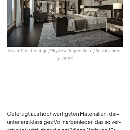
Se­ven Seas Pres­tige /​ Sky­view Re­gent Suite /​ Schlaf­zim­mer
(c) RSSC
Ge­fer­tigt aus hoch­wer­tigs­ten Ma­te­ria­lien, dar­
un­ter erst­klas­si­ges Voll­nar­ben­le­der, das so ver­