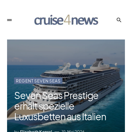
REGENT SEVEN SEAS
Seven Seas Prestige
erhält spezielle
Luxusbetten aus Italien
by
Elisabeth Kapral
19. Mai 2026