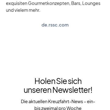
ex­qui­si­ten Gour­met­kon­zep­ten, Bars, Loun­ges
und vie­lem mehr.
de.rssc.com
Holen Sie sich
unseren Newsletter!
Die aktuellen Kreuzfahrt-News – ein-
bis zweimal pro Woche