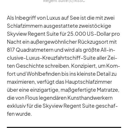
Re­gent Suite (c) RSSC
Als In­be­griff von Lu­xus auf See ist die mit zwei
Schlaf­zim­mern aus­ge­stat­tete zwei­stö­ckige
Sky­view Re­gent Suite für 25.000 US-Dol­lar pro
Nacht ein au­ßer­ge­wöhn­li­cher Rück­zugs­ort mit
817 Qua­drat­me­tern und wird als größte All-in­
clu­sive-Lu­xus-Kreuz­fahrt­schiff-Suite al­ler Zei­
ten Ge­schichte schrei­ben. Kon­zi­piert, um Kom­
fort und Wohl­be­fin­den bis ins kleinste De­tail zu
ma­xi­mie­ren, ver­fügt das Haupt­schlaf­zim­mer
über eine ein­zig­ar­tige, maß­ge­fer­tigte Ma­tratze,
die von Flous le­gen­dä­ren Kunst­hand­wer­kern
ex­klu­siv für die Sky­view Re­gent Suite ge­schaf­
fen wurde.