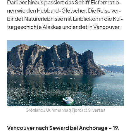
Dar­über hin­aus pas­siert das Schiff Eis­for­ma­tio­
nen wie den Hub­bard-Glet­scher. Die Reise ver­
bin­det Na­tur­er­leb­nisse mit Ein­bli­cken in die Kul­
tur­ge­schichte Alas­kas und en­det in Van­cou­ver.
Grön­land /​ Uum­man­naq Fjord (c) Sil­ver­sea
Van­cou­ver nach Se­ward bei An­cho­rage – 19.