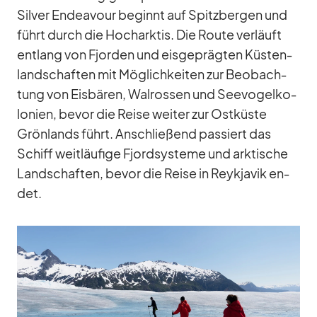
Sil­ver En­dea­vour be­ginnt auf Spitz­ber­gen und
führt durch die Hoch­ark­tis. Die Route ver­läuft
ent­lang von Fjor­den und eis­ge­präg­ten Küs­ten­
land­schaf­ten mit Mög­lich­kei­ten zur Be­ob­ach­
tung von Eis­bä­ren, Wal­ros­sen und See­vo­gel­ko­
lo­nien, be­vor die Reise wei­ter zur Ost­küste
Grön­lands führt. An­schlie­ßend pas­siert das
Schiff weit­läu­fige Fjord­sys­teme und ark­ti­sche
Land­schaf­ten, be­vor die Reise in Reykja­vik en­
det.