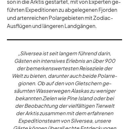
son in die Ark­tis ge­star­tet, mit von Ex­per­ten ge­
führ­ten Ex­pe­di­tio­nen zu ab­ge­le­ge­nen Fjor­den
und ar­ten­rei­chen Po­lar­ge­bie­ten mit Zo­diac-
Aus­flü­gen und län­ge­ren Land­gän­gen.
„Sil­ver­sea ist seit lan­gem füh­rend darin,
Gäs­ten ein in­ten­si­ves Er­leb­nis an über 900
der be­mer­kens­wer­tes­ten Rei­se­ziele der
Welt zu bie­ten, dar­un­ter auch beide Po­lar­re­
gio­nen. Ob auf den von Glet­schern ge­
säum­ten Was­ser­we­gen Alas­kas zu we­ni­ger
be­kann­ten Zie­len wie Pine Is­land oder bei
der Be­ob­ach­tung der viel­fäl­ti­gen Tier­welt
der Ark­tis zu­sam­men mit dem er­fah­re­nen
Ex­pe­di­ti­ons­team von Sil­ver­sea, un­sere
Gäste kön­nen über­all echte Ent­de­ckun­gen