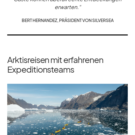
er­war­ten.“
BERT HER­NAN­DEZ, PRÄ­SI­DENT VON SIL­VER­SEA
Arktisreisen mit erfahrenen
Expeditionsteams