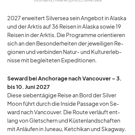
2027 er­wei­tert Sil­ver­sea sein An­ge­bot in Alaska
und der Ark­tis auf 36 Rei­sen in Alaska so­wie 19
Rei­sen in der Ark­tis. Die Pro­gramme ori­en­tie­ren
sich an den Be­son­der­hei­ten der je­wei­li­gen Re­
gio­nen und ver­bin­den Na­tur- und Kul­tur­er­leb­
nisse mit be­glei­te­ten Ex­pe­di­tio­nen.
Se­ward bei An­cho­rage nach Van­cou­ver – 3.
bis 10. Juni 2027
Diese sie­ben­tä­gige Reise an Bord der Sil­ver
Moon führt durch die In­side Pas­sage von Se­
ward nach Van­cou­ver. Die Route ver­läuft ent­
lang von Glet­schern und Küs­ten­land­schaf­ten
mit An­läu­fen in Ju­neau, Ket­chi­kan und Skag­way.