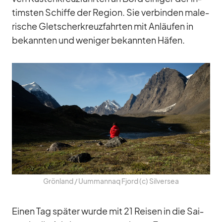
tims­ten Schiffe der Re­gion. Sie ver­bin­den ma­le­
ri­sche Glet­scher­kreuz­fahr­ten mit An­läu­fen in
be­kann­ten und we­ni­ger be­kann­ten Hä­fen.
Grön­land /​ Uum­man­naq Fjord (c) Sil­ver­sea
Ei­nen Tag spä­ter wurde mit 21 Rei­sen in die Sai­