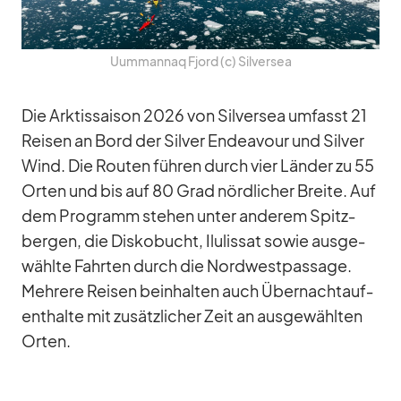
Uum­man­naq Fjord (c) Sil­ver­sea
Die Ark­tis­sai­son 2026 von Sil­ver­sea um­fasst 21
Rei­sen an Bord der Sil­ver En­dea­vour und Sil­ver
Wind. Die Rou­ten füh­ren durch vier Län­der zu 55
Or­ten und bis auf 80 Grad nörd­li­cher Breite. Auf
dem Pro­gramm ste­hen un­ter an­de­rem Spitz­
ber­gen, die Dis­ko­bucht, Ilulis­sat so­wie aus­ge­
wählte Fahr­ten durch die Nord­west­pas­sage.
Meh­rere Rei­sen be­inhal­ten auch Über­nacht­auf­
ent­halte mit zu­sätz­li­cher Zeit an aus­ge­wähl­ten
Or­ten.