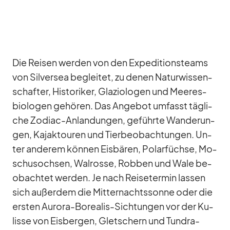
Die Rei­sen wer­den von den Ex­pe­di­ti­ons­teams
von Sil­ver­sea be­glei­tet, zu de­nen Na­tur­wis­sen­
schaf­ter, His­to­ri­ker, Gla­zio­lo­gen und Mee­res­
bio­lo­gen ge­hö­ren. Das An­ge­bot um­fasst täg­li­
che Zo­diac-An­lan­dun­gen, ge­führte Wan­de­run­
gen, Ka­jak­tou­ren und Tier­be­ob­ach­tun­gen. Un­
ter an­de­rem kön­nen Eis­bä­ren, Po­lar­füchse, Mo­
schus­och­sen, Wal­rosse, Rob­ben und Wale be­
ob­ach­tet wer­den. Je nach Rei­se­ter­min las­sen
sich au­ßer­dem die Mit­ter­nachts­sonne oder die
ers­ten Au­rora-Bo­rea­lis-Sich­tun­gen vor der Ku­
lisse von Eis­ber­gen, Glet­schern und Tun­dra-