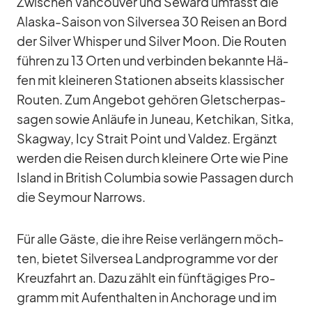
Zwi­schen Van­cou­ver und Se­ward um­fasst die
Alaska-Sai­son von Sil­ver­sea 30 Rei­sen an Bord
der Sil­ver Whisper und Sil­ver Moon. Die Rou­ten
füh­ren zu 13 Or­ten und ver­bin­den be­kannte Hä­
fen mit klei­ne­ren Sta­tio­nen ab­seits klas­si­scher
Rou­ten. Zum An­ge­bot ge­hö­ren Glet­scher­pas­
sa­gen so­wie An­läufe in Ju­neau, Ket­chi­kan, Sitka,
Skag­way, Icy Strait Point und Val­dez. Er­gänzt
wer­den die Rei­sen durch klei­nere Orte wie Pine
Is­land in Bri­tish Co­lum­bia so­wie Pas­sa­gen durch
die Sey­mour Nar­rows.
Für alle Gäste, die ihre Reise ver­län­gern möch­
ten, bie­tet Sil­ver­sea Land­pro­gramme vor der
Kreuz­fahrt an. Dazu zählt ein fünf­tä­gi­ges Pro­
gramm mit Auf­ent­hal­ten in An­cho­rage und im