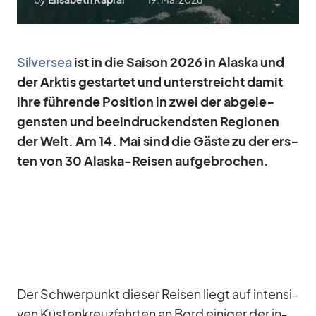
Sil­ver­sea
ist in die Sai­son 2026 in Alaska und
der Ark­tis ge­star­tet und un­ter­streicht da­mit
ihre füh­rende Po­si­tion in zwei der ab­ge­le­
gens­ten und be­ein­dru­ckends­ten Re­gio­nen
der Welt. Am 14. Mai sind die Gäste zu der ers­
ten von 30 Alaska-Rei­sen auf­ge­bro­chen.
Der Schwer­punkt die­ser Rei­sen liegt auf in­ten­si­
ven Küs­ten­kreuz­fahr­ten an Bord ei­ni­ger der in­