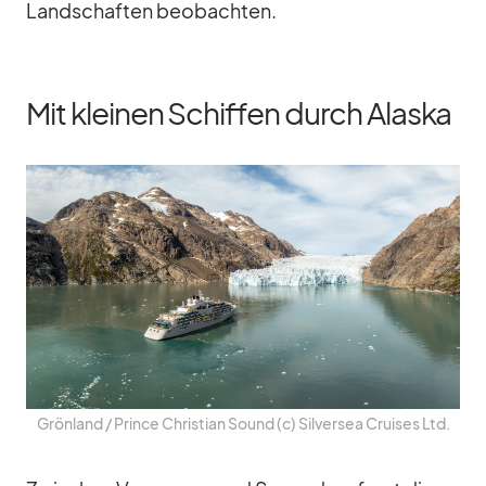
Land­schaf­ten be­ob­ach­ten.
Mit kleinen Schiffen durch Alaska
Grön­land /​ Prince Chris­tian Sound (c) Sil­ver­sea Crui­ses Ltd.