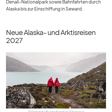
De­nali-Na­tio­nal­park so­wie Bahn­fahr­ten durch
Alaska bis zur Ein­schif­fung in Se­ward.
Neue Alaska- und Arktisreisen
2027
Grön­land /​ Kva­nefjord (c) Sil­ver­sea