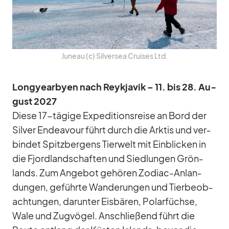
Ju­neau (c) Sil­ver­sea Crui­ses Ltd.
Lon­gye­ar­byen nach Reykja­vik – 11. bis 28. Au­
gust 2027
Diese 17-tä­gige Ex­pe­di­ti­ons­reise an Bord der
Sil­ver En­dea­vour führt durch die Ark­tis und ver­
bin­det Spitz­ber­gens Tier­welt mit Ein­bli­cken in
die Fjord­land­schaf­ten und Sied­lun­gen Grön­
lands. Zum An­ge­bot ge­hö­ren Zo­diac-An­lan­
dun­gen, ge­führte Wan­de­run­gen und Tier­be­ob­
ach­tun­gen, dar­un­ter Eis­bä­ren, Po­lar­füchse,
Wale und Zug­vö­gel. An­schlie­ßend führt die