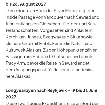
bis 26. Au­gust 2027
Diese Route an Bord der Sil­ver Moon folgt der
In­side Pas­sage von Van­cou­ver nach Se­ward und
führt ent­lang von Glet­schern, Fjor­den und Küs­
ten­land­schaf­ten. Vor­ge­se­hen sind An­läufe in
Ket­chi­kan, Ju­neau, Skag­way und Sitka so­wie
klei­nere Orte mit Ein­bli­cken in die Na­tur- und
Kul­tur­welt Alas­kas. Zu den Hö­he­punk­ten zäh­len
Pas­sa­gen am Hub­bard-Glet­scher und durch
Tracy Arm, be­vor die Reise in Se­ward en­det,
dem Aus­gangs­punkt für Rei­sen ins Lan­des­in­
nere Alas­kas.
Lon­gye­ar­byen nach Reykja­vik – 19 bis 31. Juni
2027
Diese zwölf­tä­gige Ex­pe­di­ti­ons­reise an Bord der