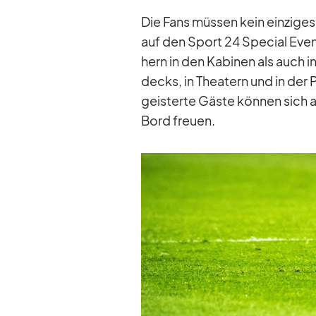
Die Fans müs­sen kein ein­zi­ges 
auf den Sport 24 Spe­cial Even
hern in den Ka­bi­nen als auch i
decks, in Thea­tern und in der 
geis­terte Gäste kön­nen sich a
Bord freuen.