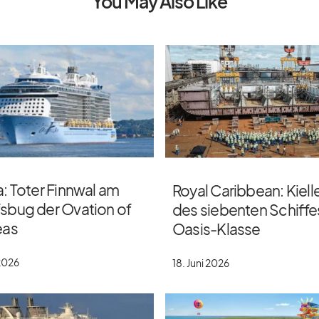
You May Also Like
: Toter Finnwal am
Royal Caribbean: Kiel
fsbug der Ovation of
des siebenten Schiffe
eas
Oasis-Klasse
 2026
18. Juni 2026