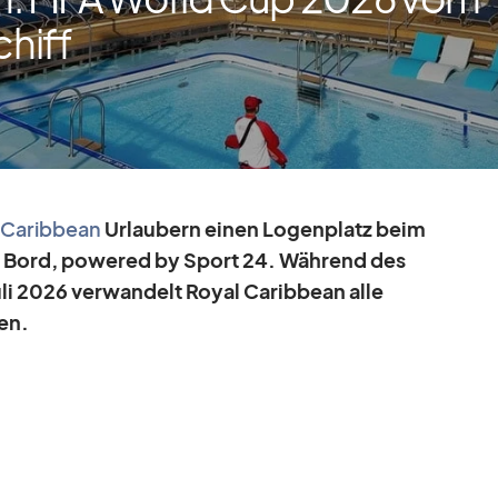
chiff
Ca­rib­bean
Ur­lau­bern ei­nen Lo­gen­platz beim
n Bord, powered by Sport 24. Wäh­rend des
Juli 2026 ver­wan­delt Royal Ca­rib­bean alle
len.