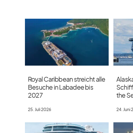
Royal Caribbean streicht alle
Alaska
Besuche in Labadee bis
Schif
2027
the S
25. Juli 2026
24. Juni