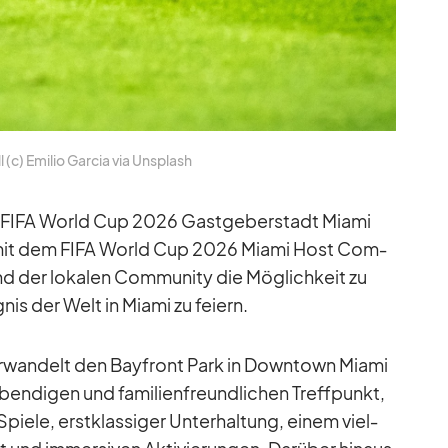
 (c) Emi­lio Gar­cia via Un­s­plash
er der FIFA World Cup 2026 Gast­ge­ber­stadt Mi­ami
n mit dem FIFA World Cup 2026 Mi­ami Host Com­
d der lo­ka­len Com­mu­nity die Mög­lich­keit zu
is der Welt in Mi­ami zu fei­ern.
ver­wan­delt den Bay­front Park in Down­town Mi­ami
­ben­di­gen und fa­mi­li­en­freund­li­chen Treff­punkt,
piele, erst­klas­si­ger Un­ter­hal­tung, ei­nem viel­