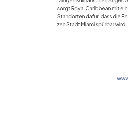
fäl­ti­gen ku­li­na­ri­schen An­ge­
sorgt Royal Ca­rib­bean mit ei­n
Stand­or­ten da­für, dass die En­
zen Stadt Mi­ami spür­bar wird.
www