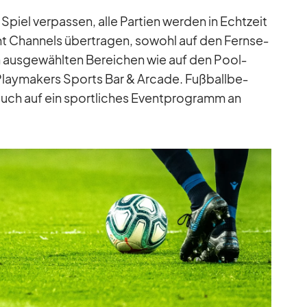
Spiel ver­pas­sen, alle Par­tien wer­den in Echt­zeit
t Chan­nels über­tra­gen, so­wohl auf den Fern­se­
n aus­ge­wähl­ten Be­rei­chen wie auf den Pool­
Play­makers Sports Bar & Ar­cade. Fuß­ball­be­
uch auf ein sport­li­ches Event­pro­gramm an