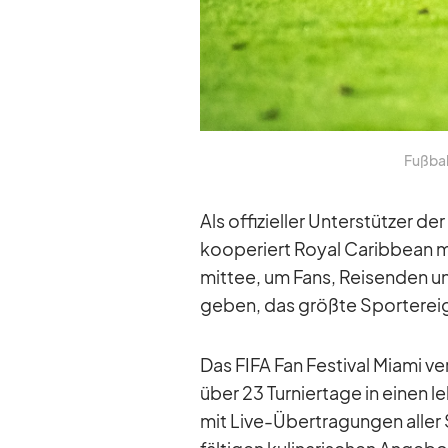
Fuß­ball
Als of­fi­zi­el­ler Un­ter­stüt­z
ko­ope­riert Royal Ca­rib­bea
mit­tee, um Fans, Rei­sen­den un
ge­ben, das größte Sport­er­eig­n
Das FIFA Fan Fes­ti­val Mi­ami 
über 23 Tur­nier­tage in ei­nen le
mit Live-Über­tra­gun­gen al­ler S