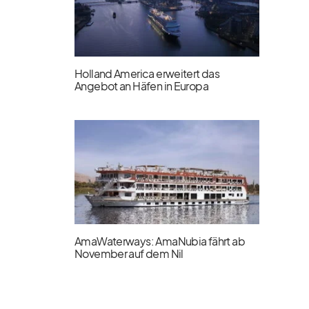
Holland America erweitert das
Angebot an Häfen in Europa
AmaWaterways: AmaNubia fährt ab
November auf dem Nil