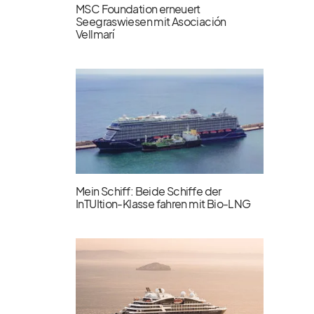
MSC Foundation erneuert
Seegraswiesen mit Asociación
Vellmarí
Mein Schiff: Beide Schiffe der
InTUItion-Klasse fahren mit Bio-LNG