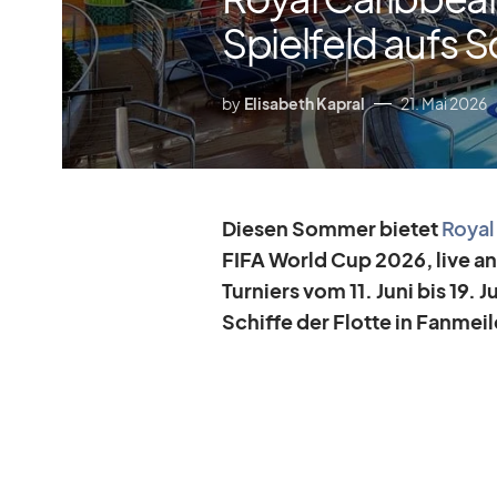
Spielfeld aufs S
by
Elisabeth Kapral
21. Mai 2026
Die­sen Som­mer bie­tet
Royal 
FIFA World Cup 2026, live a
Tur­niers vom 11. Juni bis 19. 
Schiffe der Flotte in Fan­mei­