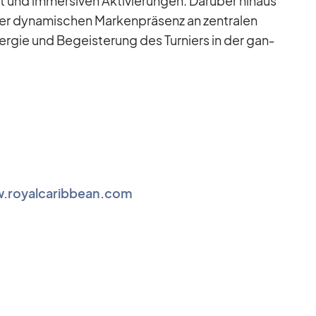
bot und im­mersi­ven Ak­ti­vie­run­gen. Dar­über hin­aus
er dy­na­mi­schen Mar­ken­prä­senz an zen­tra­len
er­gie und Be­geis­te­rung des Tur­niers in der gan­
.royalcaribbean.com