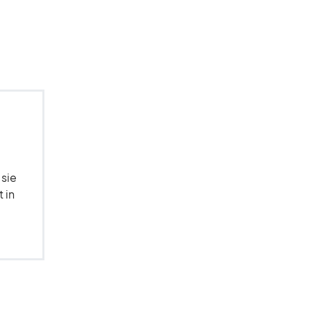
 sie
 in