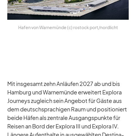
Ha­fen von War­ne­münde (c) ros­tock port/​nordlicht
Mit ins­ge­samt zehn An­läu­fen 2027 ab und bis
Ham­burg und War­ne­münde er­wei­tert Ex­plora
Jour­neys zu­gleich sein An­ge­bot für Gäste aus
dem deutsch­spra­chi­gen Raum und po­si­tio­niert
beide Hä­fen als zen­trale Aus­gangs­punkte für
Rei­sen an Bord der Ex­plora III und Ex­plora IV.
Län­gere Auf­ent­halte in aus­ge­wähl­ten De­sti­na­