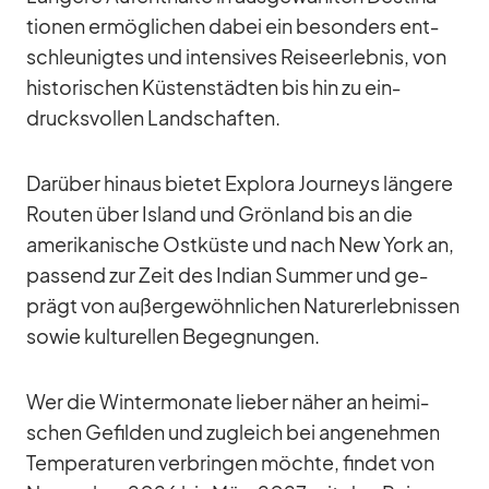
tio­nen er­mög­li­chen da­bei ein be­son­ders ent­
schleu­nig­tes und in­ten­si­ves Rei­se­er­leb­nis, von
his­to­ri­schen Küs­ten­städ­ten bis hin zu ein­
drucks­vol­len Land­schaf­ten.
Dar­über hin­aus bie­tet Ex­plora Jour­neys län­gere
Rou­ten über Is­land und Grön­land bis an die
ame­ri­ka­ni­sche Ost­küste und nach New York an,
pas­send zur Zeit des In­dian Sum­mer und ge­
prägt von au­ßer­ge­wöhn­li­chen Na­tur­er­leb­nis­sen
so­wie kul­tu­rel­len Be­geg­nun­gen.
Wer die Win­ter­mo­nate lie­ber nä­her an hei­mi­
schen Ge­fil­den und zu­gleich bei an­ge­neh­men
Tem­pe­ra­tu­ren ver­brin­gen möchte, fin­det von