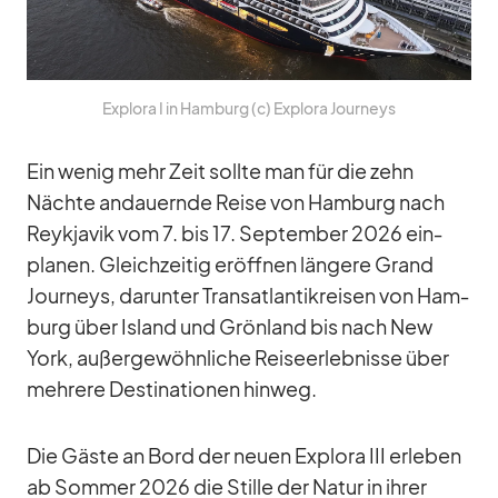
Ex­plora I in Ham­burg (c) Ex­plora Jour­neys
Ein we­nig mehr Zeit sollte man für die zehn
Nächte an­dau­ernde Reise von Ham­burg nach
Reykja­vik vom 7. bis 17. Sep­tem­ber 2026 ein­
pla­nen. Gleich­zei­tig er­öff­nen län­gere Grand
Jour­neys, dar­un­ter Trans­at­lan­tik­rei­sen von Ham­
burg über Is­land und Grön­land bis nach New
York, au­ßer­ge­wöhn­li­che Rei­se­er­leb­nisse über
meh­rere De­sti­na­tio­nen hin­weg.
Die Gäste an Bord der neuen Ex­plora III er­le­ben
ab Som­mer 2026 die Stille der Na­tur in ih­rer