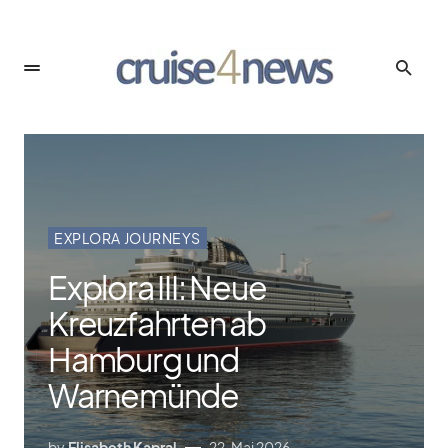
EXPLORA JOURNEYS
Explora III: Neue
Kreuzfahrten ab
Hamburg und
Warnemünde
by
Elisabeth Kapral
22. Mai 2026