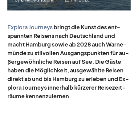
Ex­plora Jour­neys
bringt die Kunst des ent­
spann­ten Rei­sens nach Deutsch­land und
macht Ham­burg so­wie ab 2028 auch War­ne­
münde zu stil­vol­len Aus­gangs­punk­ten für au­
ßer­ge­wöhn­li­che Rei­sen auf See. Die Gäste
ha­ben die Mög­lich­keit, aus­ge­wählte Rei­sen
di­rekt ab und bis Ham­burg zu er­le­ben und Ex­
plora Jour­neys in­ner­halb kür­ze­rer Rei­se­zeit­
räume ken­nen­zu­ler­nen.