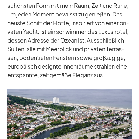
schöns­ten Form mit mehr Raum, Zeit und Ruhe,
um je­den Mo­ment be­wusst zu ge­nie­ßen. Das
neuste Schiff der Flotte, in­spi­riert von ei­ner pri­
va­ten Yacht, ist ein schwim­men­des Lu­xus­ho­tel,
des­sen Adresse der Ozean ist. Aus­schließ­lich
Sui­ten, alle mit Meer­blick und pri­va­ten Ter­ras­
sen, bo­den­tie­fen Fens­tern so­wie groß­zü­gige,
eu­ro­pä­isch de­signte In­nen­räume strah­len eine
ent­spannte, zeit­ge­mäße Ele­ganz aus.