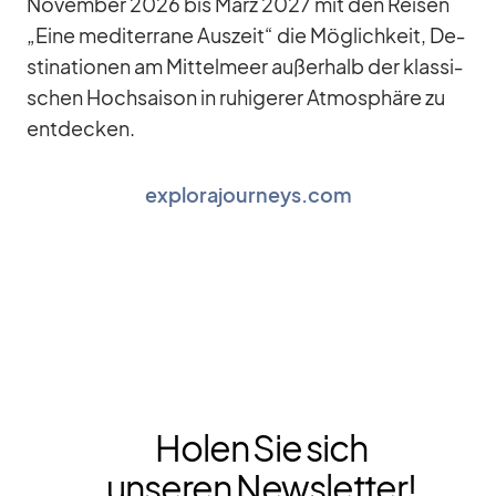
No­vem­ber 2026 bis März 2027 mit den Rei­sen
„Eine me­di­ter­rane Aus­zeit“ die Mög­lich­keit, De­
sti­na­tio­nen am Mit­tel­meer au­ßer­halb der klas­si­
schen Hoch­sai­son in ru­hi­ge­rer At­mo­sphäre zu
ent­de­cken.
explorajourneys.com
Holen Sie sich
unseren Newsletter!