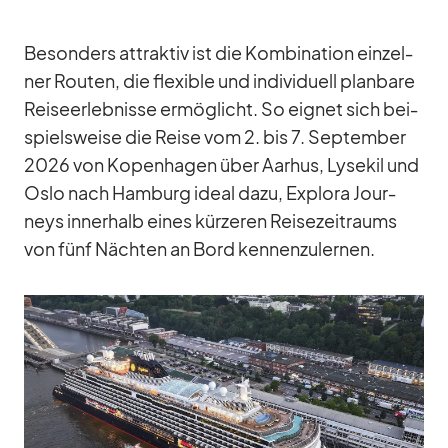
Be­son­ders at­trak­tiv ist die Kom­bi­na­tion ein­zel­
ner Rou­ten, die fle­xi­ble und in­di­vi­du­ell plan­bare
Rei­se­er­leb­nisse er­mög­licht. So eig­net sich bei­
spiels­weise die Reise vom 2. bis 7. Sep­tem­ber
2026 von Ko­pen­ha­gen über Aar­hus, Lys­e­kil und
Oslo nach Ham­burg ideal dazu, Ex­plora Jour­
neys in­ner­halb ei­nes kür­ze­ren Rei­se­zeit­raums
von fünf Näch­ten an Bord ken­nen­zu­ler­nen.