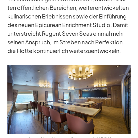
ten öf­fent­li­chen Be­rei­chen, wei­ter­ent­wi­ckel­ten
ku­li­na­ri­schen Er­leb­nis­sen so­wie der Ein­füh­rung
des neuen Epi­cu­rean En­rich­ment Stu­dio. Da­mit
un­ter­streicht Re­gent Se­ven Seas ein­mal mehr
sei­nen An­spruch, im Stre­ben nach Per­fek­tion
die Flotte kon­ti­nu­ier­lich wei­ter­zu­ent­wi­ckeln.