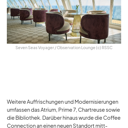
Se­ven Seas Voy­a­ger /​ Ob­ser­va­tion Lounge (c) RSSC
Wei­tere Auf­fri­schun­gen und Mo­der­ni­sie­run­gen
um­fas­sen das Atrium, Prime 7, Chartreuse so­wie
die Bi­blio­thek. Dar­über hin­aus wurde die Cof­fee
Con­nec­tion an ei­nen neuen Stand­ort mitt­