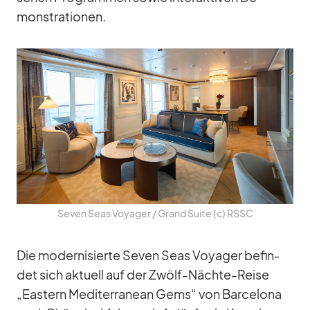
mons­tra­tio­nen.
Se­ven Seas Voy­a­ger /​ Grand Suite (c) RSSC
Die mo­der­ni­sierte Se­ven Seas Voy­a­ger be­fin­
det sich ak­tu­ell auf der Zwölf-Nächte-Reise
„Eas­tern Me­di­ter­ra­nean Gems“ von Bar­ce­lona