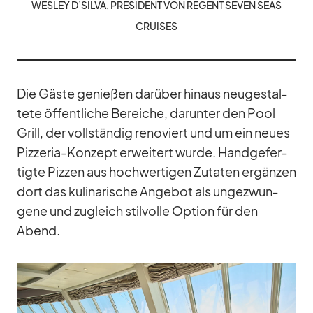
WES­LEY D’SILVA, PRE­SI­DENT VON RE­GENT SE­VEN SEAS
CRUI­SES
Die Gäste ge­nie­ßen dar­über hin­aus neu­ge­stal­
tete öf­fent­li­che Be­rei­che, dar­un­ter den Pool
Grill, der voll­stän­dig re­no­viert und um ein neues
Piz­ze­ria-Kon­zept er­wei­tert wurde. Hand­ge­fer­
tigte Piz­zen aus hoch­wer­ti­gen Zu­ta­ten er­gän­zen
dort das ku­li­na­ri­sche An­ge­bot als un­ge­zwun­
gene und zu­gleich stil­volle Op­tion für den
Abend.