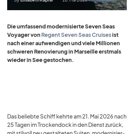
Die um­fas­send mo­der­ni­sierte Se­ven Seas
Voy­a­ger von
Re­gent Se­ven Seas Crui­ses
ist
nach ei­ner auf­wen­di­gen und viele Mil­lio­nen
schwe­ren Re­no­vie­rung in Mar­seille erst­mals
wie­der in See ge­sto­chen.
Das be­liebte Schiff kehrte am 21. Mai 2026 nach
25 Ta­gen im Tro­cken­dock in den Dienst zu­rück,
mit stil­voll neu ge­stal­te­ten Sui­ten, mo­der­ni­sier­