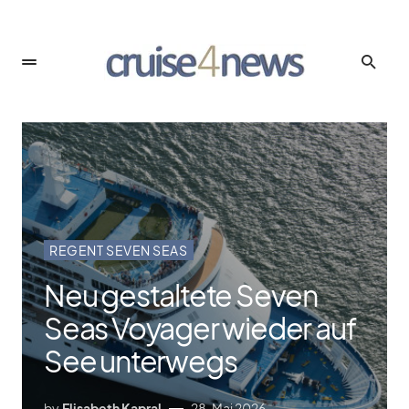
REGENT SEVEN SEAS
Neu gestaltete Seven
Seas Voyager wieder auf
See unterwegs
by
Elisabeth Kapral
28. Mai 2026