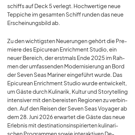
schiffs auf Deck 5 ver­legt. Hoch­wer­tige neue
Tep­pi­che im ge­sam­ten Schiff run­den das neue
Er­schei­nungs­bild ab.
Zu den wich­tigs­ten Neue­run­gen ge­hört die Pre­
miere des Epi­cu­rean En­rich­ment Stu­dio, ein
neuer Be­reich, der erst­mals Ende 2025 im Rah­
men der um­fas­sen­den Mo­der­ni­sie­rung an Bord
der Se­ven Seas Ma­ri­ner ein­ge­führt wurde. Das
Epi­cu­rean En­rich­ment Stu­dio wurde ent­wi­ckelt,
um Gäste durch Ku­li­na­rik, Kul­tur und Sto­rytel­ling
in­ten­si­ver mit den be­reis­ten Re­gio­nen zu ver­bin­
den. Auf den Rei­sen der Se­ven Seas Voy­a­ger ab
dem 28. Juni 2026 er­war­tet die Gäste das neue
Er­leb­nis mit de­sti­na­ti­ons­in­spi­rier­ten ku­li­na­ri­
schen Pro­gram­men so­wie in­ter­ak­ti­ven De­