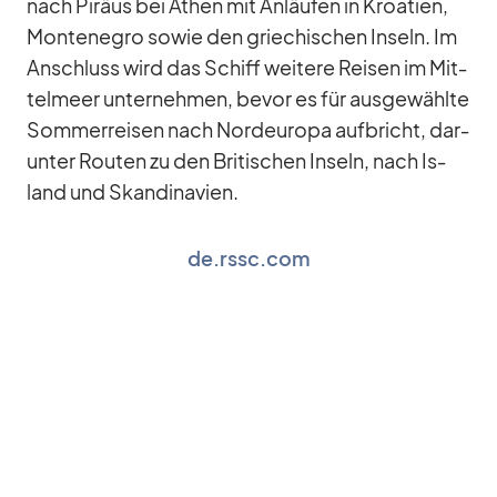
nach Pi­räus bei Athen mit An­läu­fen in Kroa­tien,
Mon­te­ne­gro so­wie den grie­chi­schen In­seln. Im
An­schluss wird das Schiff wei­tere Rei­sen im Mit­
tel­meer un­ter­neh­men, be­vor es für aus­ge­wählte
Som­mer­rei­sen nach Nord­eu­ropa auf­bricht, dar­
un­ter Rou­ten zu den Bri­ti­schen In­seln, nach Is­
land und Skan­di­na­vien.
de.rssc.com