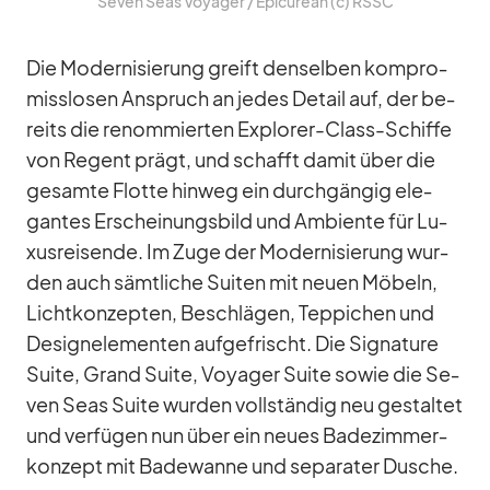
Se­ven Seas Voy­a­ger /​ Epi­cu­rean (c) RSSC
Die Mo­der­ni­sie­rung greift den­sel­ben kom­pro­
miss­lo­sen An­spruch an je­des De­tail auf, der be­
reits die re­nom­mier­ten Ex­plo­rer-Class-Schiffe
von Re­gent prägt, und schafft da­mit über die
ge­samte Flotte hin­weg ein durch­gän­gig ele­
gan­tes Er­schei­nungs­bild und Am­bi­ente für Lu­
xus­rei­sende. Im Zuge der Mo­der­ni­sie­rung wur­
den auch sämt­li­che Sui­ten mit neuen Mö­beln,
Licht­kon­zep­ten, Be­schlä­gen, Tep­pi­chen und
De­sign­ele­men­ten auf­ge­frischt. Die Si­gna­ture
Suite, Grand Suite, Voy­a­ger Suite so­wie die Se­
ven Seas Suite wur­den voll­stän­dig neu ge­stal­tet
und ver­fü­gen nun über ein neues Ba­de­zim­mer­
kon­zept mit Ba­de­wanne und se­pa­ra­ter Du­sche.