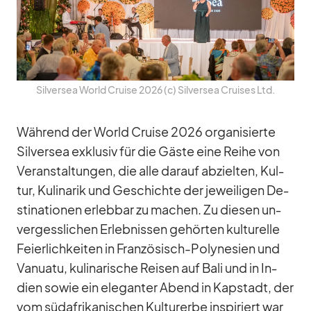
Sil­ver­sea World Cruise 2026 (c) Sil­ver­sea Crui­ses Ltd.
Wäh­rend der World Cruise 2026 or­ga­ni­sierte
Sil­ver­sea ex­klu­siv für die Gäste eine Reihe von
Ver­an­stal­tun­gen, die alle dar­auf ab­ziel­ten, Kul­
tur, Ku­li­na­rik und Ge­schichte der je­wei­li­gen De­
sti­na­tio­nen er­leb­bar zu ma­chen. Zu die­sen un­
ver­gess­li­chen Er­leb­nis­sen ge­hör­ten kul­tu­relle
Fei­er­lich­kei­ten in Fran­zö­sisch-Po­ly­ne­sien und
Va­nuatu, ku­li­na­ri­sche Rei­sen auf Bali und in In­
dien so­wie ein ele­gan­ter Abend in Kap­stadt, der
vom süd­afri­ka­ni­schen Kul­tur­erbe in­spi­riert war