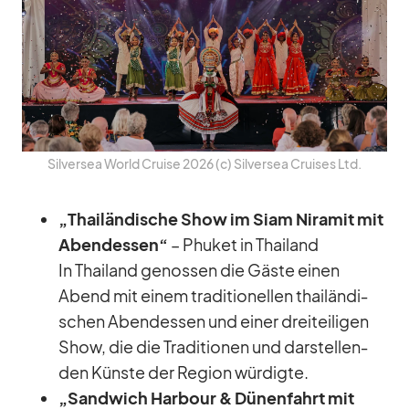
Sil­ver­sea World Cruise 2026 (c) Sil­ver­sea Crui­ses Ltd.
„Thai­län­di­sche Show im Siam Ni­ra­mit mit
Abend­essen“
– Phu­ket in Thai­land
In Thai­land ge­nos­sen die Gäste ei­nen
Abend mit ei­nem tra­di­tio­nel­len thai­län­di­
schen Abend­essen und ei­ner drei­tei­li­gen
Show, die die Tra­di­tio­nen und dar­stel­len­
den Künste der Re­gion wür­digte.
„Sand­wich Har­bour & Dü­nen­fahrt mit