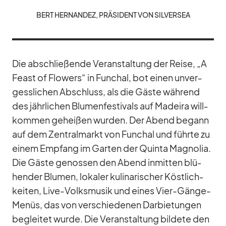
BERT HER­NAN­DEZ, PRÄ­SI­DENT VON SIL­VER­SEA
Die ab­schlie­ßende Ver­an­stal­tung der Reise, „A
Fe­ast of Flowers“ in Fun­chal, bot ei­nen un­ver­
gess­li­chen Ab­schluss, als die Gäste wäh­rend
des jähr­li­chen Blu­men­fes­ti­vals auf Ma­deira will­
kom­men ge­hei­ßen wur­den. Der Abend be­gann
auf dem Zen­tral­markt von Fun­chal und führte zu
ei­nem Emp­fang im Gar­ten der Quinta Ma­gno­lia.
Die Gäste ge­nos­sen den Abend in­mit­ten blü­
hen­der Blu­men, lo­ka­ler ku­li­na­ri­scher Köst­lich­
kei­ten, Live-Volks­mu­sik und ei­nes Vier-Gänge-
Me­nüs, das von ver­schie­de­nen Dar­bie­tun­gen
be­glei­tet wurde. Die Ver­an­stal­tung bil­dete den