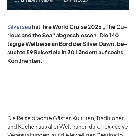
Sil­ver­sea
hat ihre World Cruise 2026 „The Cu­
rious and the Sea“ ab­ge­schlos­sen. Die 140-
tä­gige Welt­reise an Bord der Sil­ver Dawn, be­
suchte 59 Rei­se­ziele in 30 Län­dern auf sechs
Kon­ti­nen­ten.
Die Reise brachte Gäs­ten Kul­tu­ren, Tra­di­tio­nen
und Kü­chen aus al­ler Welt nä­her, durch ex­klu­sive
Ver­an­stal­tun­gen, auf die je­wei­li­gen De­sti­na­tio­