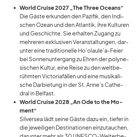
World Cruise 2027 „The Th­ree Oce­ans“
Die Gäste er­kun­den den Pa­zi­fik, den In­di­
schen Ozean und den At­lan­tik, ihre Kul­tu­ren
und Ge­schichte. Sie er­hal­ten Zu­gang zu
meh­re­ren ex­klu­si­ven Ver­an­stal­tun­gen, dar­
un­ter eine tra­di­tio­nelle Ho’olaule’a‑Feier
bei Son­nen­un­ter­gang zu Eh­ren der po­ly­ne­
si­schen Kul­tur, eine Reise zu den welt­be­
rühm­ten Vic­to­ria­fäl­len und eine mu­si­ka­li­
sche Dar­bie­tung in der St. Anne’s Ca­the­
dral in Bel­fast.
World Cruise 2028 „An Ode to the Mo­
ment“
Sil­ver­sea lädt seine Gäste dazu ein, tie­fer in
die je­wei­li­gen De­sti­na­tio­nen ein­zu­tau­chen,
dar­un­ter mehr als 30 UNESCO-Welt­erbe­