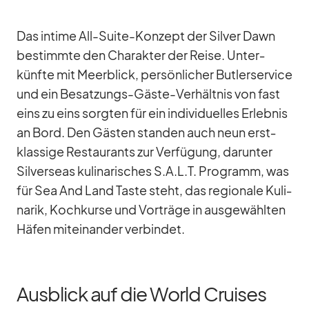
Das in­time All-Suite-Kon­zept der Sil­ver Dawn
be­stimmte den Cha­rak­ter der Reise. Un­ter­
künfte mit Meer­blick, per­sön­li­cher But­ler­ser­vice
und ein Be­sat­zungs-Gäste-Ver­hält­nis von fast
eins zu eins sorg­ten für ein in­di­vi­du­el­les Er­leb­nis
an Bord. Den Gäs­ten stan­den auch neun erst­
klas­sige Re­stau­rants zur Ver­fü­gung, dar­un­ter
Sil­ver­seas ku­li­na­ri­sches S.A.L.T. Pro­gramm, was
für Sea And Land Taste steht, das re­gio­nale Ku­li­
na­rik, Koch­kurse und Vor­träge in aus­ge­wähl­ten
Hä­fen mit­ein­an­der ver­bin­det.
Ausblick auf die World Cruises