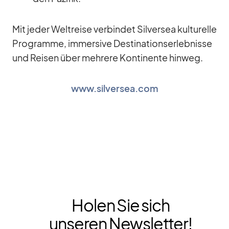
Mit je­der Welt­reise ver­bin­det Sil­ver­sea kul­tu­relle
Pro­gramme, im­mersive De­sti­na­ti­ons­er­leb­nisse
und Rei­sen über meh­rere Kon­ti­nente hin­weg.
www.silversea.com
Holen Sie sich
unseren Newsletter!