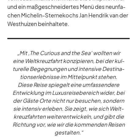
und ein maß­ge­schnei­der­tes Menü des neun­fa­
chen Mi­che­lin-Ster­ne­kochs Jan Hen­drik van der
West­hui­zen be­inhal­tete.
„Mit ‚The Cu­rious and the Sea‘ woll­ten wir
eine Welt­kreuz­fahrt kon­zi­pie­ren, bei der kul­
tu­relle Be­geg­nun­gen und in­ten­sive De­sti­na­
ti­ons­er­leb­nisse im Mit­tel­punkt ste­hen.
Diese Reise spie­gelt eine um­fas­sen­dere
Ent­wick­lung im Lu­xus­rei­se­be­reich wi­der, bei
der Gäste Orte nicht nur be­su­chen, son­dern
sie in­ten­siv er­le­ben. Sie zeigt, wie sich Welt­
kreuz­fahr­ten wei­ter­ent­wi­ckeln, und gibt die
Rich­tung vor, wie wir die kom­men­den Rei­sen
ge­stal­ten.“