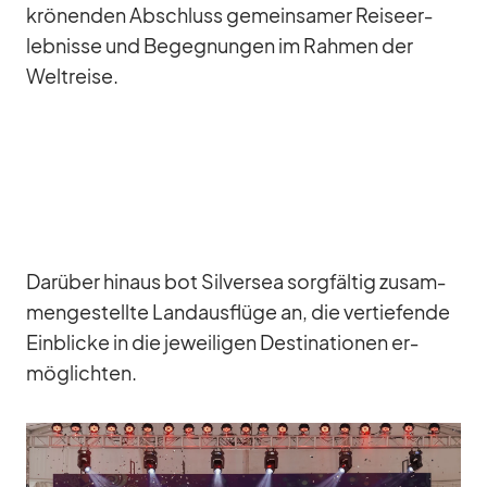
krö­nen­den Ab­schluss ge­mein­sa­mer Rei­se­er­
leb­nisse und Be­geg­nun­gen im Rah­men der
Welt­reise.
Dar­über hin­aus bot Sil­ver­sea sorg­fäl­tig zu­sam­
men­ge­stellte Land­aus­flüge an, die ver­tie­fende
Ein­bli­cke in die je­wei­li­gen De­sti­na­tio­nen er­
mög­lich­ten.