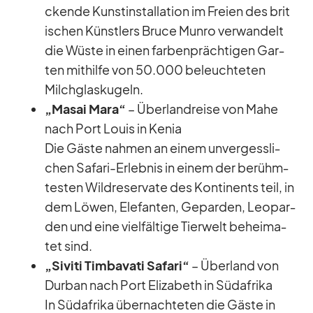
ckende Kunst­in­stal­la­tion im Freien des bri­t
i­schen Künst­lers Bruce Munro ver­wan­delt
die Wüste in ei­nen far­ben­präch­ti­gen Gar­
ten mit­hilfe von 50.000 be­leuch­te­ten
Milch­glas­ku­geln.
„Ma­sai Mara“
– Über­land­reise von Mahe
nach Port Louis in Ke­nia
Die Gäste nah­men an ei­nem un­ver­gess­li­
chen Sa­fari-Er­leb­nis in ei­nem der be­rühm­
tes­ten Wild­re­ser­vate des Kon­ti­nents teil, in
dem Lö­wen, Ele­fan­ten, Ge­par­den, Leo­par­
den und eine viel­fäl­tige Tier­welt be­hei­ma­
tet sind.
„Si­viti Tim­bavati Sa­fari“
– Über­land von
Dur­ban nach Port Eliza­beth in Süd­afrika
In Süd­afrika über­nach­te­ten die Gäste in