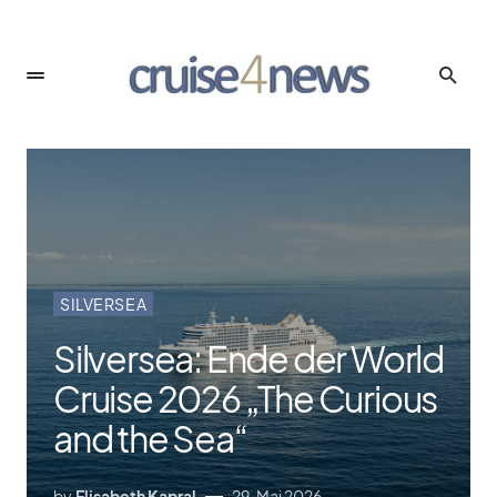
SILVERSEA
Silversea: Ende der World
Cruise 2026 „The Curious
and the Sea“
by
Elisabeth Kapral
29. Mai 2026