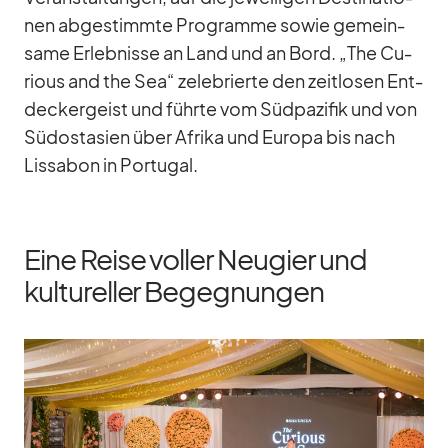
nen ab­ge­stimmte Pro­gramme so­wie ge­mein­
same Er­leb­nisse an Land und an Bord. „The Cu­
rious and the Sea“ ze­le­brierte den zeit­lo­sen Ent­
de­cker­geist und führte vom Süd­pa­zi­fik und von
Süd­ost­asien über Afrika und Eu­ropa bis nach
Lis­sa­bon in Por­tu­gal.
Eine Reise voller Neugier und
kultureller Begegnungen