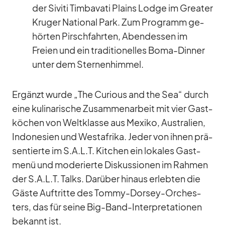
der Si­viti Tim­bavati Plains Lodge im Grea­ter
Kru­ger Na­tio­nal Park. Zum Pro­gramm ge­
hör­ten Pirsch­fahr­ten, Abend­essen im
Freien und ein tra­di­tio­nel­les Boma-Din­ner
un­ter dem Ster­nen­him­mel.
Er­gänzt wurde „The Cu­rious and the Sea“ durch
eine ku­li­na­ri­sche Zu­sam­men­ar­beit mit vier Gast­
kö­chen von Welt­klasse aus Me­xiko, Aus­tra­lien,
In­do­ne­sien und West­afrika. Je­der von ih­nen prä­
sen­tierte im S.A.L.T. Kit­chen ein lo­ka­les Gast­
menü und mo­de­rierte Dis­kus­sio­nen im Rah­men
der S.A.L.T. Talks. Dar­über hin­aus er­leb­ten die
Gäste Auf­tritte des Tommy-Dor­sey-Or­ches­
ters, das für seine Big-Band-In­ter­pre­ta­tio­nen
be­kannt ist.