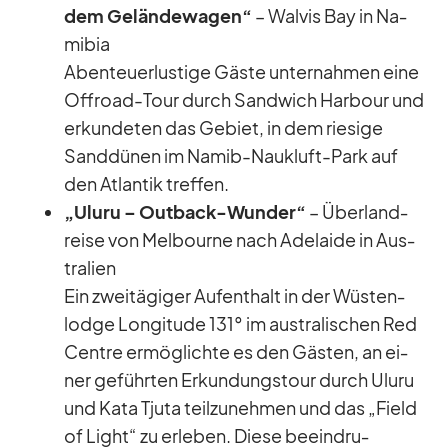
dem Ge­län­de­wa­gen“
– Wal­vis Bay in Na­
mi­bia
Aben­teu­er­lus­tige Gäste un­ter­nah­men eine
Off­road-Tour durch Sand­wich Har­bour und
er­kun­de­ten das Ge­biet, in dem rie­sige
Sand­dü­nen im Na­mib-Nau­kluft-Park auf
den At­lan­tik tref­fen.
„Ul­uru – Out­back-Wun­der“
– Über­land­
reise von Mel­bourne nach Ade­laide in Aus­
tra­lien
Ein zwei­tä­gi­ger Auf­ent­halt in der Wüs­ten­
lodge Lon­gi­tude 131° im aus­tra­li­schen Red
Centre er­mög­lichte es den Gäs­ten, an ei­
ner ge­führ­ten Er­kun­dungs­tour durch Ul­uru
und Kata Tjuta teil­zu­neh­men und das „Field
of Light“ zu er­le­ben. Diese be­ein­dru­