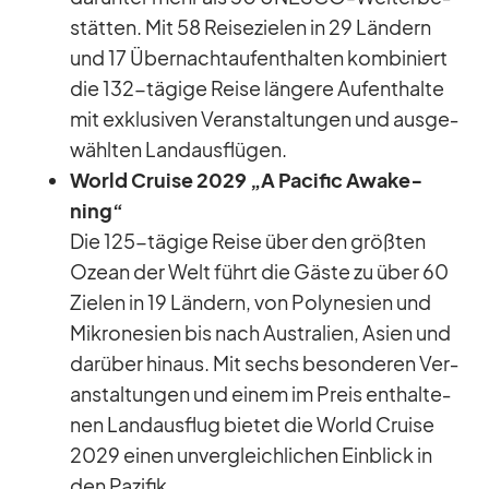
stät­ten. Mit 58 Rei­se­zie­len in 29 Län­dern
und 17 Über­nacht­auf­ent­hal­ten kom­bi­niert
die 132-tä­gige Reise län­gere Auf­ent­halte
mit ex­klu­si­ven Ver­an­stal­tun­gen und aus­ge­
wähl­ten Land­aus­flü­gen.
World Cruise 2029 „A Pa­ci­fic Awa­ke­
ning“
Die 125-tä­gige Reise über den größ­ten
Ozean der Welt führt die Gäste zu über 60
Zie­len in 19 Län­dern, von Po­ly­ne­sien und
Mi­kro­ne­sien bis nach Aus­tra­lien, Asien und
dar­über hin­aus. Mit sechs be­son­de­ren Ver­
an­stal­tun­gen und ei­nem im Preis ent­hal­te­
nen Land­aus­flug bie­tet die World Cruise
2029 ei­nen un­ver­gleich­li­chen Ein­blick in
den Pa­zi­fik.