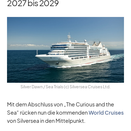
2027 bis 2029
Sil­ver Dawn /​ Sea Tri­als (c) Sil­ver­sea Crui­ses Ltd.
Mit dem Ab­schluss von „The Cu­rious and the
Sea“ rü­cken nun die kom­men­den
World Crui­ses
von Sil­ver­sea in den Mit­tel­punkt.