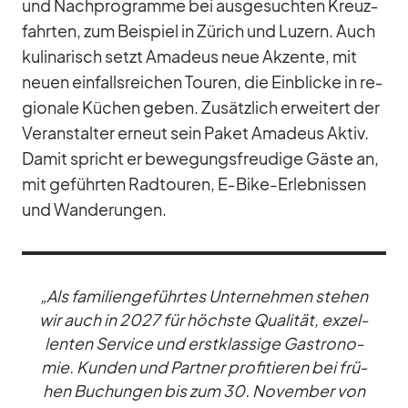
und Nach­pro­gramme bei aus­ge­such­ten Kreuz­
fahr­ten, zum Bei­spiel in Zü­rich und Lu­zern. Auch
ku­li­na­risch setzt Ama­deus neue Ak­zente, mit
neuen ein­falls­rei­chen Tou­ren, die Ein­bli­cke in re­
gio­nale Kü­chen ge­ben. Zu­sätz­lich er­wei­tert der
Ver­an­stal­ter er­neut sein Pa­ket Ama­deus Ak­tiv.
Da­mit spricht er be­we­gungs­freu­dige Gäste an,
mit ge­führ­ten Rad­tou­ren, E‑­Bike-Er­leb­nis­sen
und Wan­de­run­gen.
„Als fa­mi­li­en­ge­führ­tes Un­ter­neh­men ste­hen
wir auch in 2027 für höchste Qua­li­tät, ex­zel­
len­ten Ser­vice und erst­klas­sige Gas­tro­no­
mie. Kun­den und Part­ner pro­fi­tie­ren bei frü­
hen Bu­chun­gen bis zum 30. No­vem­ber von