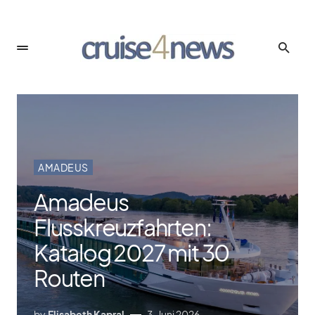
AMADEUS
Amadeus
Flusskreuzfahrten:
Katalog 2027 mit 30
Routen
by
Elisabeth Kapral
3. Juni 2026