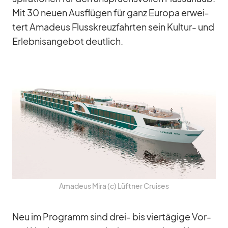
Mit 30 neuen Aus­flü­gen für ganz Eu­ropa er­wei­
tert Ama­deus Fluss­kreuz­fahr­ten sein Kul­tur- und
Er­leb­nis­an­ge­bot deut­lich.
Ama­deus Mira (c) Lüft­ner Crui­ses
Neu im Pro­gramm sind drei- bis vier­tä­gige Vor-