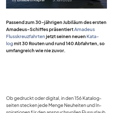
Pas­send zum 30‑jährigen Ju­bi­läum des ers­ten
Ama­deus-Schif­fes prä­sen­tiert
Ama­deus
Fluss­kreuz­fahr­ten
jetzt sei­nen neuen
Ka­ta­
log
mit 30 Rou­ten und rund 140 Ab­fahr­ten, so
um­fang­reich wie nie zu­vor.
Ob ge­druckt oder di­gi­tal, in den 156 Ka­ta­log­
sei­ten ste­cken jede Menge Neu­hei­ten und In­
spi­ra­tio­nen für den an­spruchs­vol­len Fluss­ur­laub.