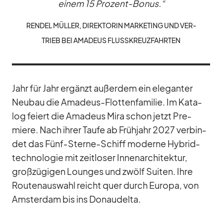
ei­nem 15 Pro­zent-Bo­nus.“
REN­DEL MÜL­LER, DI­REK­TO­RIN MAR­KE­TING UND VER­
TRIEB BEI AMA­DEUS FLUSS­KREUZ­FAHR­TEN
Jahr für Jahr er­gänzt au­ßer­dem ein ele­gan­ter
Neu­bau die Ama­deus-Flot­ten­fa­mi­lie. Im Ka­ta­
log fei­ert die Ama­deus Mira schon jetzt Pre­
miere. Nach ih­rer Taufe ab Früh­jahr 2027 ver­bin­
det das Fünf‑S­terne-Schiff mo­derne Hy­brid­
tech­no­lo­gie mit zeit­lo­ser In­nen­ar­chi­tek­tur,
groß­zü­gi­gen Loun­ges und zwölf Sui­ten. Ihre
Rou­ten­aus­wahl reicht quer durch Eu­ropa, von
Ams­ter­dam bis ins Do­nau­delta.