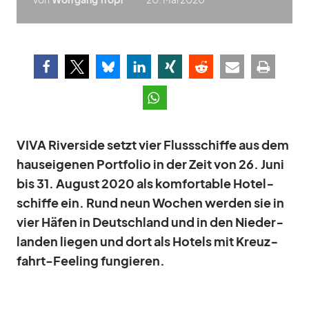
VIVA Ri­ver­side setzt vier Fluss­schiffe aus dem
haus­ei­ge­nen Port­fo­lio in der Zeit von 26. Juni
bis 31. Au­gust 2020 als kom­for­ta­ble Ho­tel­
schiffe ein. Rund neun Wo­chen wer­den sie in
vier Hä­fen in Deutsch­land und in den Nie­der­
lan­den lie­gen und dort als Ho­tels mit Kreuz­
fahrt-Fee­ling fun­gie­ren.