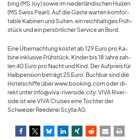
bing (MS Joy) so­wie im nie­der­län­di­schen Hui­zen
(MS Swiss Pearl). Auf die Gäste war­ten kom­for­
ta­ble Ka­bi­nen und Sui­ten, ein reich­hal­ti­ges Früh­
stück und ein per­sön­li­cher Ser­vice an Bord.
Eine Über­nach­tung kos­tet ab 129 Euro pro Ka­
bine in­klu­sive Früh­stück, Kin­der bis 18 Jahre zah­
len 40 Euro pro Nacht und Kind. Der Auf­preis für
Halb­pen­sion be­trägt 25 Euro. Buch­bar sind die
Ho­tel­schiffe über www.booking.com oder di­
rekt un­ter info@viva-riverside.city. VIVA Ri­ver­
side ist wie VIVA Crui­ses eine Toch­ter der
Schwei­zer Ree­de­rei Scylla AG.