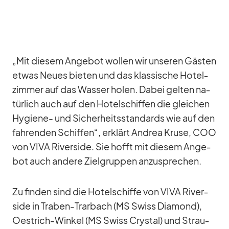
„Mit die­sem An­ge­bot wol­len wir un­se­ren Gäs­ten
et­was Neues bie­ten und das klas­si­sche Ho­tel­
zim­mer auf das Was­ser ho­len. Da­bei gel­ten na­
tür­lich auch auf den Ho­tel­schif­fen die glei­chen
Hy­giene- und Si­cher­heits­stan­dards wie auf den
fah­ren­den Schif­fen“, er­klärt An­drea Kruse, COO
von VIVA Ri­ver­side. Sie hofft mit die­sem An­ge­
bot auch an­dere Ziel­grup­pen an­zu­spre­chen.
Zu fin­den sind die Ho­tel­schiffe von VIVA Ri­ver­
side in Tra­ben-Trar­bach (MS Swiss Dia­mond),
Oestrich-Win­kel (MS Swiss Crys­tal) und Strau­