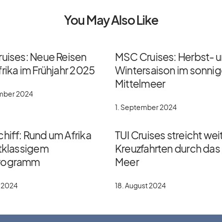
You May Also Like
ruises: Neue Reisen
MSC Cruises: Herbst- 
rika im Frühjahr 2025
Wintersaison im sonni
Mittelmeer
ember 2024
1. September 2024
hiff: Rund um Afrika
TUI Cruises streicht wei
stklassigem
Kreuzfahrten durch das
rogramm
Meer
t 2024
18. August 2024