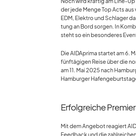
Noch wird kräf­tig am Line-Up g
der jede Menge Top Acts aus ve
EDM, Elek­tro und Schla­ger da­b
tung an Bord sor­gen. In Kom­b
steht so ein be­son­de­res Event
Die AID­A­prima star­tet am 6.
fünf­tä­gi­gen Reise über die nor
am 11. Mai 2025 nach Ham­burg z
Ham­bur­ger Ha­fen­ge­burts­ta­
Erfolgreiche Premie
Mit dem An­ge­bot re­agiert AIDA
Feed­back und die zahl­rei­chen 