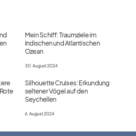
und
Mein Schiff: Traumziele im
gen
Indischen und Atlantischen
Ozean
30. August 2024
tere
Silhouette Cruises: Erkundung
 Rote
seltener Vögel auf den
Seychellen
6. August 2024