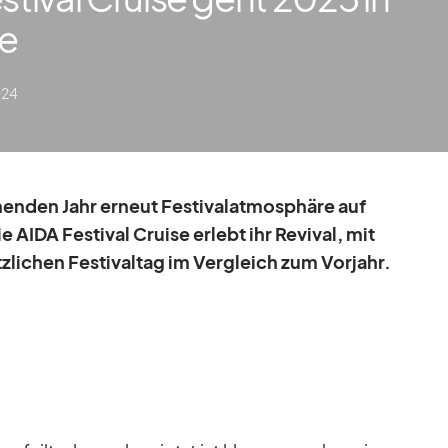
de
024
­den Jahr er­neut Fes­ti­val­at­mo­sphäre auf
AIDA Fes­ti­val Cruise er­lebt ihr Re­vi­val, mit
li­chen Fes­ti­val­tag im Ver­gleich zum Vor­jahr.