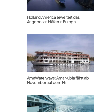
Holland America erweitert das
Angebot an Häfen in Europa
AmaWaterways: AmaNubia fährt ab
November auf dem Nil