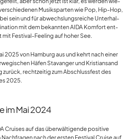
e­feilt, aber schon jetzt ist klar, es wer­den wie­
r­schie­de­nen Mu­sik­spar­ten wie Pop, Hip-Hop,
ei sein und für ab­wechs­lungs­rei­che Un­ter­hal­
i­na­tion mit dem be­kann­ten AIDA Kom­fort ent­
 mit Fes­ti­val-Fee­ling auf ho­her See.
 Mai 2025 von Ham­burg aus und kehrt nach ei­ner
­we­gi­schen Hä­fen Sta­van­ger und Kris­ti­an­sand
u­rück, recht­zei­tig zum Ab­schluss­fest des
ges 2025.
re im Mai 2024
 Crui­ses auf das über­wäl­ti­gende po­si­tive
Nach­fra­gen nach der ers­ten Fes­ti­val Cruise auf