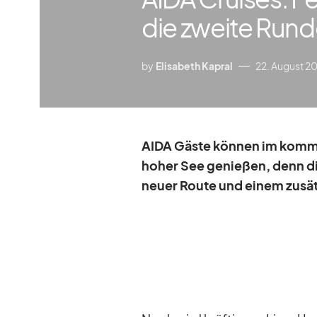
die zweite Run
by
Elisabeth Kapral
22. August 2
AIDA Gäste kön­nen im kom­men
ho­her See ge­nie­ßen, denn die 
neuer Route und ei­nem zu­sätz­