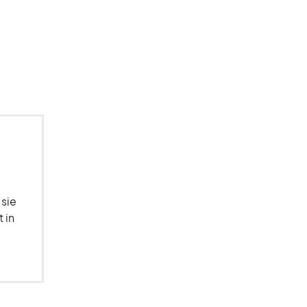
 sie
 in