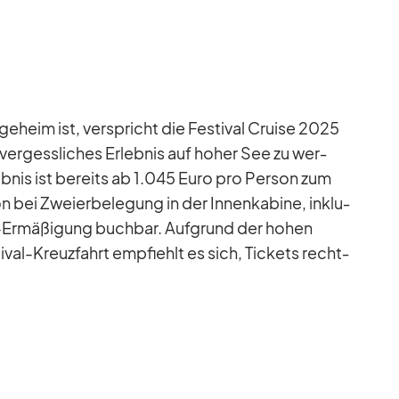
heim ist, ver­spricht die Fes­ti­val Cruise 2025
­ver­gess­li­ches Er­leb­nis auf ho­her See zu wer­
eb­nis ist be­reits ab 1.045 Euro pro Per­son zum
bei Zwei­er­be­le­gung in der In­nen­ka­bine, in­klu­
Er­mä­ßi­gung buch­bar. Auf­grund der ho­hen
i­val-Kreuz­fahrt emp­fiehlt es sich, Ti­ckets recht­