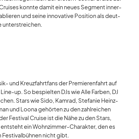
Crui­ses konnte da­mit ein neues Seg­ment in­ner­
­blie­ren und seine in­no­va­tive Po­si­tion als deut­
 un­ter­strei­chen.
sik- und Kreuz­fahrt­fans der Pre­mie­ren­fahrt auf
es Line-up. So be­spiel­ten DJs wie Alle Far­ben, DJ
ä­chen. Stars wie Sido, Kam­rad, Ste­fa­nie Heinz­
man und Loona ge­hör­ten zu den zahl­rei­chen
er Fes­ti­val Cruise ist die Nähe zu den Stars,
ns ent­steht ein Wohn­zim­mer-Cha­rak­ter, den es
 Fes­ti­val­büh­nen nicht gibt.