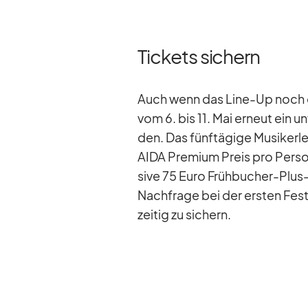
Tickets sichern
Auch wenn das Line-Up noch ge­
vom 6. bis 11. Mai er­neut ein un
den. Das fünf­tä­gige Mu­sik­erl
AIDA Pre­mium Preis pro Per­son 
sive 75 Euro Früh­bu­cher-Plus-
Nach­frage bei der ers­ten Fes­t
zei­tig zu si­chern.