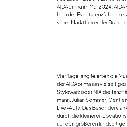
AID­A­prima im Mai 2024. AIDA 
halb der Event­kreuz­fahr­ten eta
scher Markt­füh­rer der Bran­che
Vier Tage lang fei­er­ten die Mu­
der AID­A­prima ein viel­sei­ti­g
Sty­le­warz oder NIA die Tanz­fl
mann, Ju­lian Som­mer, Gen­tle­
Live-Acts. Das Be­son­dere an d
durch die klei­ne­ren Lo­ca­ti­o
auf den grö­ße­ren land­sei­ti­gen