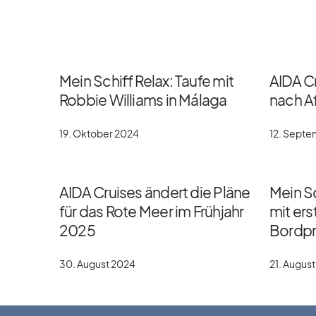
Mein Schiff Relax: Taufe mit
AIDA C
Robbie Williams in Málaga
nach Af
19. Oktober 2024
12. Sept
AIDA Cruises ändert die Pläne
Mein Sc
für das Rote Meer im Frühjahr
mit er
2025
Bordp
30. August 2024
21. Augus