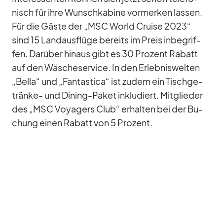
nisch für ihre Wunsch­ka­bine vor­mer­ken las­sen.
Für die Gäste der „MSC World Cruise 2023“
sind 15 Land­aus­flüge be­reits im Preis in­be­grif­
fen. Dar­über hin­aus gibt es 30 Pro­zent Ra­batt
auf den Wä­sche­ser­vice. In den Er­leb­nis­wel­ten
„Bella“ und „Fan­ta­stica“ ist zu­dem ein Tisch­ge­
tränke- und Di­ning-Pa­ket in­klu­diert. Mit­glie­der
des „MSC Voy­a­gers Club“ er­hal­ten bei der Bu­
chung ei­nen Ra­batt von 5 Pro­zent.