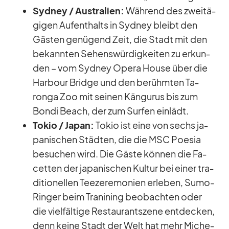
Syd­ney /​ Aus­tra­lien:
Wäh­rend des zwei­tä­
gi­gen Auf­ent­halts in Syd­ney bleibt den
Gäs­ten ge­nü­gend Zeit, die Stadt mit den
be­kann­ten Se­hens­wür­dig­kei­ten zu er­kun­
den – vom Syd­ney Opera House über die
Har­bour Bridge und den be­rühm­ten Ta­
ronga Zoo mit sei­nen Kän­gu­rus bis zum
Bondi Beach, der zum Sur­fen ein­lädt.
To­kio /​ Ja­pan:
To­kio ist eine von sechs ja­
pa­ni­schen Städ­ten, die die MSC Poe­sia
be­su­chen wird. Die Gäste kön­nen die Fa­
cet­ten der ja­pa­ni­schen Kul­tur bei ei­ner tra­
di­tio­nel­len Tee­ze­re­mo­nien er­le­ben, Sumo-
Rin­ger beim Tra­ni­ning be­ob­ach­ten oder
die viel­fäl­tige Re­stau­rant­szene ent­de­cken,
denn keine Stadt der Welt hat mehr Mi­che­