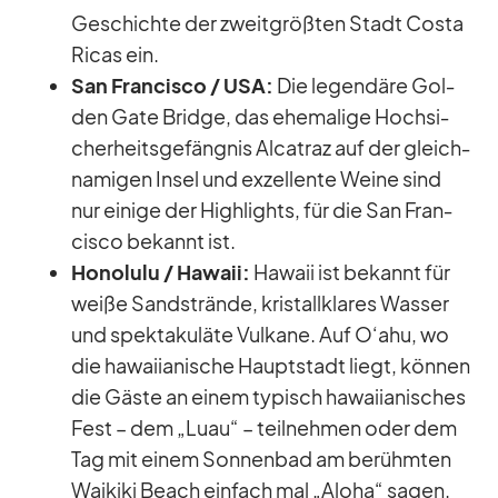
Ge­schichte der zweit­größ­ten Stadt Costa
Ri­cas ein.
San Fran­cisco /​ USA:
Die le­gen­däre Gol­
den Gate Bridge, das ehe­ma­lige Hoch­si­
cher­heits­ge­fäng­nis Al­ca­traz auf der gleich­
na­mi­gen In­sel und ex­zel­lente Weine sind
nur ei­nige der High­lights, für die San Fran­
cisco be­kannt ist.
Ho­no­lulu /​ Ha­waii:
Ha­waii ist be­kannt für
weiße Sand­strände, kris­tall­kla­res Was­ser
und spek­ta­ku­läte Vul­kane. Auf O‘ahu, wo
die ha­wai­ia­ni­sche Haupt­stadt liegt, kön­nen
die Gäste an ei­nem ty­pisch ha­wai­ia­ni­sches
Fest – dem „Luau“ – teil­neh­men oder dem
Tag mit ei­nem Son­nen­bad am be­rühm­ten
Wai­kiki Beach ein­fach mal „Aloha“ sa­gen.