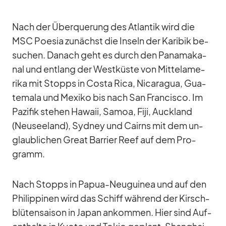
Nach der Über­que­rung des At­lan­tik wird die
MSC Poe­sia zu­nächst die In­seln der Ka­ri­bik be­
su­chen. Da­nach geht es durch den Pa­na­ma­ka­
nal und ent­lang der West­küste von Mit­tel­ame­
rika mit Stopps in Costa Rica, Ni­ca­ra­gua, Gua­
te­mala und Me­xiko bis nach San Fran­cisco. Im
Pa­zi­fik ste­hen Ha­waii, Sa­moa, Fiji, Auck­land
(Neu­see­land), Syd­ney und Cairns mit dem un­
glaub­li­chen Great Bar­rier Reef auf dem Pro­
gramm.
Nach Stopps in Pa­pua-Neu­gui­nea und auf den
Phil­ip­pi­nen wird das Schiff wäh­rend der Kirsch­
blü­ten­sai­son in Ja­pan an­kom­men. Hier sind Auf­