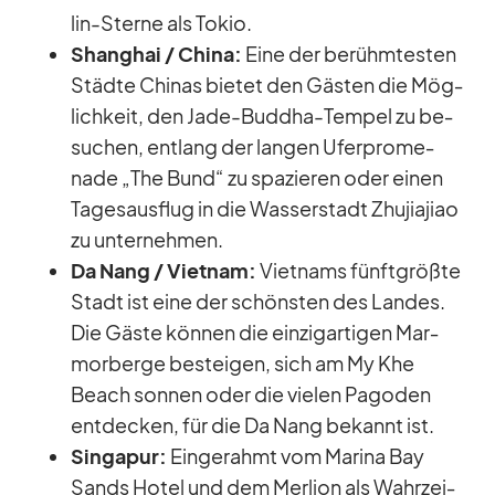
lin-Sterne als To­kio.
Shang­hai /​ China:
Eine der be­rühm­tes­ten
Städte Chi­nas bie­tet den Gäs­ten die Mög­
lich­keit, den Jade-Bud­dha-Tem­pel zu be­
su­chen, ent­lang der lan­gen Ufer­pro­me­
nade „The Bund“ zu spa­zie­ren oder ei­nen
Ta­ges­aus­flug in die Was­ser­stadt Zhu­ji­a­jiao
zu un­ter­neh­men.
Da Nang /​ Viet­nam:
Viet­nams fünft­größte
Stadt ist eine der schöns­ten des Lan­des.
Die Gäste kön­nen die ein­zig­ar­ti­gen Mar­
mor­berge be­stei­gen, sich am My Khe
Beach son­nen oder die vie­len Pa­go­den
ent­de­cken, für die Da Nang be­kannt ist.
Sin­ga­pur:
Ein­ge­rahmt vom Ma­rina Bay
Sands Ho­tel und dem Mer­lion als Wahr­zei­