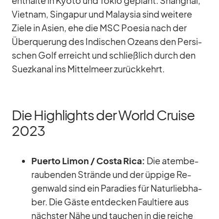
ent­halte in Kyoto und To­kio ge­plant. Shang­hai,
Viet­nam, Sin­ga­pur und Ma­lay­sia sind wei­tere
Ziele in Asien, ehe die MSC Poe­sia nach der
Über­que­rung des In­di­schen Oze­ans den Per­si­
schen Golf er­reicht und schließ­lich durch den
Su­ez­ka­nal ins Mit­tel­meer zu­rück­kehrt.
Die Highlights der World Cruise
2023
Pu­erto Li­mon /​ Costa Rica:
Die atem­be­
rau­ben­den Strände und der üp­pige Re­
gen­wald sind ein Pa­ra­dies für Na­tur­lieb­ha­
ber. Die Gäste ent­de­cken Faul­tiere aus
nächs­ter Nähe und tau­chen in die rei­che