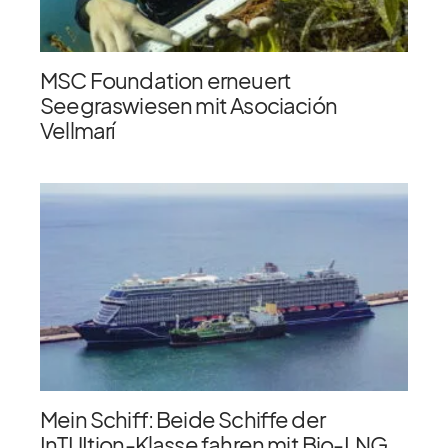
MSC Foundation erneuert
Seegraswiesen mit Asociación
Vellmarí
Mein Schiff: Beide Schiffe der
InTUItion-Klasse fahren mit Bio-LNG