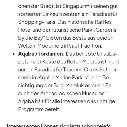
chen der Stadt, ist Sin­ga­pur mit sei­nen gut
sor­tier­ten Ein­kaufs­zen­tren ein Pa­ra­dies für
Shop­ping-Fans. Das his­to­ri­sche Raf­f­les
Ho­tel und der fu­tu­ris­ti­sche Park „Gar­dens
by the Bay“ bie­ten das Beste aus bei­den
Wel­ten: Mo­derne trifft auf Tra­di­tion.
Aqaba /​ Jor­da­nien:
Das be­liebte Ur­laubs­
ziel an der Küste des Ro­ten Mee­res ist nicht
nur ein Pa­ra­dies für Tau­cher. Ob es Schnor­
cheln im Aqaba Ma­rine Park ist, eine Be­
sich­ti­gung der Burg Mam­luk oder ein Be­
such des Ar­chäo­lo­gi­schen Mu­se­ums:
Aqaba hält für alle In­ter­es­sen das rich­tige
Pro­gramm be­reit.
In­ter­es­sen­ten kön­nen sich jetzt schon te­le­fo­