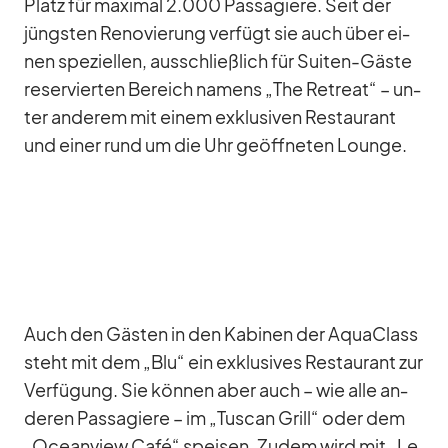
Platz für ma­xi­mal 2.000 Pas­sa­giere. Seit der
jüngs­ten Re­no­vie­rung ver­fügt sie auch über ei­
nen spe­zi­el­len, aus­schließ­lich für Sui­ten-Gäste
re­ser­vier­ten Be­reich na­mens „The Retreat“ – un­
ter an­de­rem mit ei­nem ex­klu­si­ven Re­stau­rant
und ei­ner rund um die Uhr ge­öff­ne­ten Lounge.
Auch den Gäs­ten in den Ka­bi­nen der AquaClass
steht mit dem „Blu“ ein ex­klu­si­ves Re­stau­rant zur
Ver­fü­gung. Sie kön­nen aber auch – wie alle an­
de­ren Pas­sa­giere – im „Tu­scan Grill“ oder dem
„Oce­an­view Café“ spei­sen. Zu­dem wird mit „Le