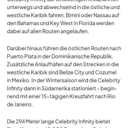
un­ter­wegs und ab­wech­selnd in die öst­li­che und
west­li­che Ka­ri­bik fah­ren. Bi­mini oder Nas­sau auf
den Ba­ha­mas und Key West in Flo­rida wer­den
da­bei auf al­len Rou­ten an­ge­lau­fen.
Dar­über hin­aus füh­ren die öst­li­chen Rou­ten nach
Pu­erto Plata in der Do­mi­ni­ka­ni­sche Re­pu­blik.
Zu­sätz­li­che An­lauf­hä­fen auf den Stre­cken in die
west­li­che Ka­ri­bik sind Be­lize City und Co­zu­mel
in Me­xiko. In der Win­ter­sai­son wird die Ce­le­brity
In­fi­nity dann in Süd­ame­rika sta­tio­niert – be­gin­
nend mit ei­ner 15-tä­gi­gen Kreuz­fahrt nach Rio
de Ja­neiro.
Die 294 Me­ter lange Ce­le­brity In­fi­nity bie­tet