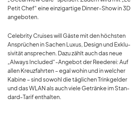
Pe­tit Chef“ eine ein­zig­ar­tige Din­ner-Show in 3D
an­ge­bo­ten.
Ce­le­brity Crui­ses will Gäste mit den höchs­ten
An­sprü­chen in Sa­chen Lu­xus, De­sign und Ex­klu­
si­vi­tät an­spre­chen. Dazu zählt auch das neue
„Al­ways Included“-Angebot der Ree­de­rei: Auf
al­len Kreuz­fahr­ten – egal wo­hin und in wel­cher
Ka­bine – sind so­wohl die täg­li­chen Trink­gel­der
und das WLAN als auch viele Ge­tränke im Stan­
dard-Ta­rif ent­hal­ten.