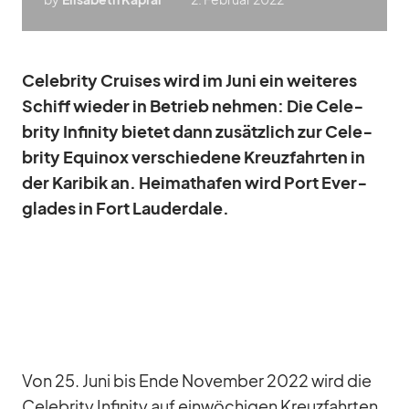
Ce­le­brity Crui­ses wird im Juni ein wei­te­res
Schiff wie­der in Be­trieb neh­men: Die Ce­le­
brity In­fi­nity bie­tet dann zu­sätz­lich zur Ce­le­
brity Equinox ver­schie­dene Kreuz­fahr­ten in
der Ka­ri­bik an. Hei­mat­ha­fen wird Port Ever­
glades in Fort Lau­derd­ale.
Von 25. Juni bis Ende No­vem­ber 2022 wird die
Ce­le­brity In­fi­nity auf ein­wö­chi­gen Kreuz­fahr­ten