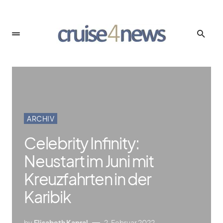
ARCHIV
Celebrity Infinity:
Neustart im Juni mit
Kreuzfahrten in der
Karibik
by
Elisabeth Kapral
2. Februar 2022