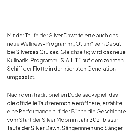
Mit der Taufe der Sil­ver Dawn fei­erte auch das
neue Well­ness-Pro­gramm „Otium“ sein De­büt
bei Sil­ver­sea Crui­ses. Gleich­zei­tig wird das neue
Ku­li­na­rik-Pro­gramm „S.A.L.T.“ auf dem zehn­ten
Schiff der Flotte in der nächs­ten Ge­ne­ra­tion
um­ge­setzt.
Nach dem tra­di­tio­nel­len Du­del­sack­spiel, das
die of­fi­zi­elle Tauf­ze­re­mo­nie er­öff­nete, er­zählte
eine Per­for­mance auf der Bühne die Ge­schichte
vom Start der Sil­ver Moon im Jahr 2021 bis zur
Taufe der Sil­ver Dawn. Sän­ge­rin­nen und Sän­ger