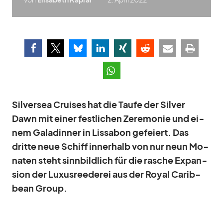
Sil­ver­sea Crui­ses hat die Taufe der Sil­ver
Dawn mit ei­ner fest­li­chen Ze­re­mo­nie und ei­
nem Ga­la­din­ner in Lis­sa­bon ge­fei­ert. Das
dritte neue Schiff in­ner­halb von nur neun Mo­
na­ten steht sinn­bild­lich für die ra­sche Ex­pan­
sion der Lu­xus­ree­de­rei aus der Royal Ca­rib­
bean Group.