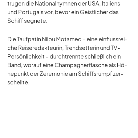
tru­gen die Na­tio­nal­hym­nen der USA, Ita­li­ens
und Por­tu­gals vor, be­vor ein Geist­li­cher das
Schiff seg­nete.
Die Tauf­pa­tin Ni­lou Mo­ta­med – eine ein­fluss­rei­
che Rei­se­re­dak­teu­rin, Trend­set­te­rin und TV-
Per­sön­lich­keit – durch­trennte schließ­lich ein
Band, wor­auf eine Cham­pa­gner­fla­sche als Hö­
he­punkt der Ze­re­mo­nie am Schiffs­rumpf zer­
schellte.