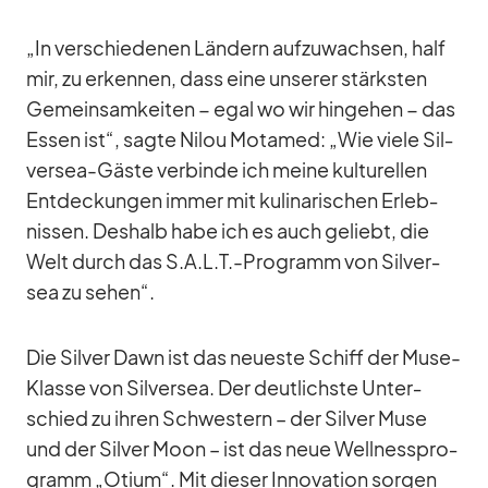
„In ver­schie­de­nen Län­dern auf­zu­wach­sen, half
mir, zu er­ken­nen, dass eine un­se­rer stärks­ten
Ge­mein­sam­kei­ten − egal wo wir hin­ge­hen − das
Es­sen ist“, sagte Ni­lou Mo­ta­med: „Wie viele Sil­
ver­sea-Gäste ver­binde ich meine kul­tu­rel­len
Ent­de­ckun­gen im­mer mit ku­li­na­ri­schen Er­leb­
nis­sen. Des­halb habe ich es auch ge­liebt, die
Welt durch das S.A.L.T.-Programm von Sil­ver­
sea zu se­hen“.
Die Sil­ver Dawn ist das neu­este Schiff der Muse-
Klasse von Sil­ver­sea. Der deut­lichste Un­ter­
schied zu ih­ren Schwes­tern – der Sil­ver Muse
und der Sil­ver Moon – ist das neue Well­ness­pro­
gramm „Otium“. Mit die­ser In­no­va­tion sor­gen