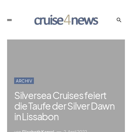
ARCHIV
Silversea Cruises feiert
die Taufe der Silver Dawn
in Lissabon
von
Elisabeth Kapral
2. April 2022