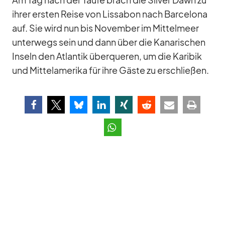
Am Tag nach der Taufe brach die Sil­ver Dawn zu
ih­rer ers­ten Reise von Lis­sa­bon nach Bar­ce­lona
auf. Sie wird nun bis No­vem­ber im Mit­tel­meer
un­ter­wegs sein und dann über die Ka­na­ri­schen
In­seln den At­lan­tik über­que­ren, um die Ka­ri­bik
und Mit­tel­ame­rika für ihre Gäste zu er­schlie­ßen.