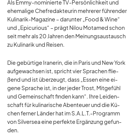
Als Emmy-no­mi­nierte TV-Per­sön­lich­keit und
ehe­ma­lige Chef­re­dak­teu­rin meh­re­rer füh­ren­der
Ku­li­na­rik-Ma­ga­zine – dar­un­ter „Food & Wine“
und „Epi­cu­rious“ – prägt Ni­lou Mo­ta­med schon
seit mehr als 20 Jah­ren den Mei­nungs­aus­tausch
zu Ku­li­na­rik und Rei­sen.
Die ge­bür­tige Ira­ne­rin, die in Pa­ris und New York
auf­ge­wach­sen ist, spricht vier Spra­chen flie­
ßend und ist über­zeugt, dass „Es­sen eine ei­
gene Spra­che ist, in der je­der Trost, Mit­ge­fühl
und Ge­mein­schaft fin­den kann“. Ihre Lei­den­
schaft für ku­li­na­ri­sche Aben­teuer und die Kü­
chen fer­ner Län­der hat im S.A.L.T.-Programm
von Sil­ver­sea eine per­fekte Er­gän­zung ge­fun­
den.