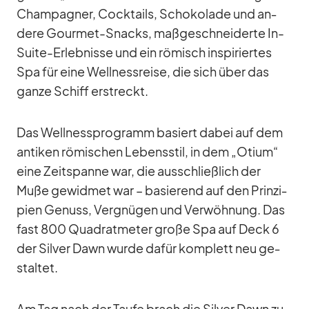
Cham­pa­gner, Cock­tails, Scho­ko­lade und an­
dere Gour­met-Snacks, maß­ge­schnei­derte In-
Suite-Er­leb­nisse und ein rö­misch in­spi­rier­tes
Spa für eine Well­ness­reise, die sich über das
ganze Schiff er­streckt.
Das Well­ness­pro­gramm ba­siert da­bei auf dem
an­ti­ken rö­mi­schen Le­bens­stil, in dem „Otium“
eine Zeit­spanne war, die aus­schließ­lich der
Muße ge­wid­met war – ba­sie­rend auf den Prin­zi­
pien Ge­nuss, Ver­gnü­gen und Ver­wöh­nung. Das
fast 800 Qua­drat­me­ter große Spa auf Deck 6
der Sil­ver Dawn wurde da­für kom­plett neu ge­
stal­tet.