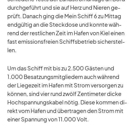
durch­ge­führt und sie auf Herz und Nie­ren ge­
prüft. Da­nach ging die Mein Schiff 6 zu Mit­tag
end­gül­tig an die Steck­dose und konnte wäh­
rend der rest­li­chen Zeit im Ha­fen von Kiel ei­nen
fast emis­si­ons­freien Schiffs­be­trieb si­cher­stel­
len.
Um das Schiff mit bis zu 2.500 Gäs­ten und
1.000 Be­sat­zungs­mit­glie­dern auch wäh­rend
der Lie­ge­zeit im Ha­fen mit Strom ver­sor­gen zu
kön­nen, sind vier rund zwölf Zen­ti­me­ter di­cke
Hoch­span­nungs­ka­bel nö­tig. Diese kom­men di­
rekt vom Ha­fen und über­tra­gen den Strom mit
ei­ner Span­nung von 11.000 Volt.