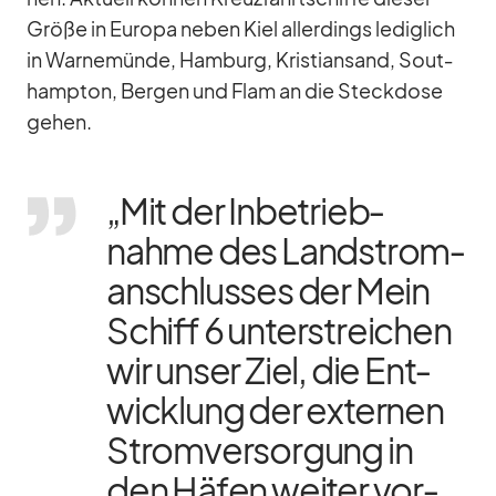
Größe in Eu­ropa ne­ben Kiel al­ler­dings le­dig­lich
in War­ne­münde, Ham­burg, Kris­ti­an­sand, Sout­
hamp­ton, Ber­gen und Flam an die Steck­dose
ge­hen.
„Mit der In­be­trieb­
nahme des Land­stro­m­
an­schlus­ses der Mein
Schiff 6 un­ter­strei­chen
wir un­ser Ziel, die Ent­
wick­lung der ex­ter­nen
Strom­ver­sor­gung in
den Hä­fen wei­ter vor­