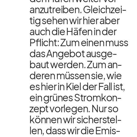
an­zu­trei­ben. Gleich­zei­
tig se­hen wir hier aber
auch die Hä­fen in der
Pflicht: Zum ei­nen muss
das An­ge­bot aus­ge­
baut wer­den. Zum an­
de­ren müs­sen sie, wie
es hier in Kiel der Fall ist,
ein grü­nes Strom­kon­
zept vor­le­gen. Nur so
kön­nen wir si­cher­stel­
len, dass wir die Emis­