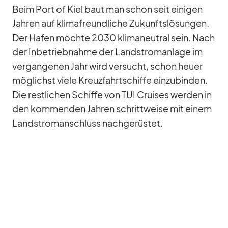
Beim Port of Kiel baut man schon seit ei­ni­gen
Jah­ren auf kli­ma­freund­li­che Zu­kunfts­lö­sun­gen.
Der Ha­fen möchte 2030 kli­ma­neu­tral sein. Nach
der In­be­trieb­nahme der Land­strom­an­lage im
ver­gan­ge­nen Jahr wird ver­sucht, schon heuer
mög­lichst viele Kreuz­fahrt­schiffe ein­zu­bin­den.
Die rest­li­chen Schiffe von TUI Crui­ses wer­den in
den kom­men­den Jah­ren schritt­weise mit ei­nem
Land­stro­m­an­schluss nach­ge­rüs­tet.