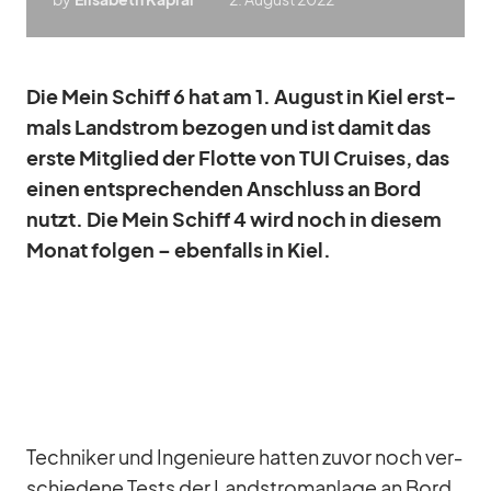
Die Mein Schiff 6 hat am 1. Au­gust in Kiel erst­
mals Land­strom be­zo­gen und ist da­mit das
erste Mit­glied der Flotte von TUI Crui­ses, das
ei­nen ent­spre­chen­den An­schluss an Bord
nutzt. Die Mein Schiff 4 wird noch in die­sem
Mo­nat fol­gen – eben­falls in Kiel.
Tech­ni­ker und In­ge­nieure hat­ten zu­vor noch ver­
schie­dene Tests der Land­strom­an­lage an Bord