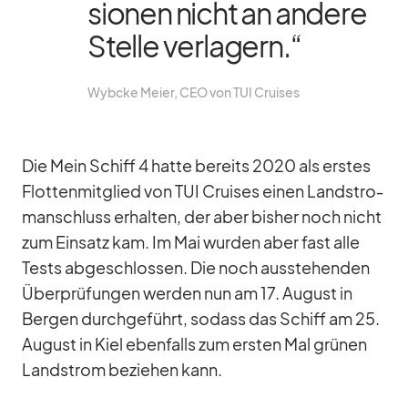
sio­nen nicht an an­dere
Stelle ver­la­gern.“
Wyb­cke Meier, CEO von TUI Crui­ses
Die Mein Schiff 4 hatte be­reits 2020 als ers­tes
Flot­ten­mit­glied von TUI Crui­ses ei­nen Land­stro­
m­an­schluss er­hal­ten, der aber bis­her noch nicht
zum Ein­satz kam. Im Mai wur­den aber fast alle
Tests ab­ge­schlos­sen. Die noch aus­ste­hen­den
Über­prü­fun­gen wer­den nun am 17. Au­gust in
Ber­gen durch­ge­führt, so­dass das Schiff am 25.
Au­gust in Kiel eben­falls zum ers­ten Mal grü­nen
Land­strom be­zie­hen kann.