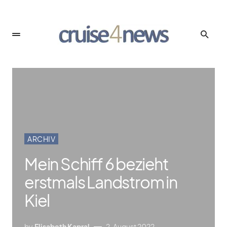
ARCHIV
Mein Schiff 6 bezieht
erstmals Landstrom in
Kiel
by
Elisabeth Kapral
2. August 2022