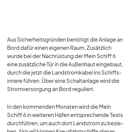
Aus Si­cher­heits­grün­den be­nö­tigt die An­lage an
Bord da­für ei­nen ei­ge­nen Raum. Zu­sätz­lich
wurde bei der Nach­rüs­tung der Mein Schiff 6
eine zu­sätz­li­che Tür in die Au­ßen­haut ein­ge­baut,
durch die jetzt die Land­strom­ka­bel ins Schiffs­
in­nere füh­ren. Über eine Schalt­an­lage wird die
Strom­ver­sor­gung an Bord re­gu­liert.
In den kom­men­den Mo­na­ten wird die Mein
Schiff 6 in wei­te­ren Hä­fen ent­spre­chende Tests
durch­füh­ren, um auch dort Land­strom zu be­zie­
hen. Ak­tu­ell kön­nen Kreuz­fahrt­schiffe die­ser