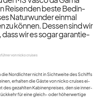
en Rei­sen­den beste Be­din­
ses Na­tur­wun­der ein­mal
en zu kön­nen. Des­sen sind wir
, dass wir es so­gar ga­ran­tie­
üh­rer von nicko crui­ses
n die Nord­lich­ter nicht in Sicht­weite des Schiffs
i­nen, er­hal­ten die Gäste von nicko crui­ses ei­
des ge­zahl­ten Ka­bi­nen­prei­ses, den sie in­ner­
Rück­kehr für eine gleich- oder hö­her­wer­tige