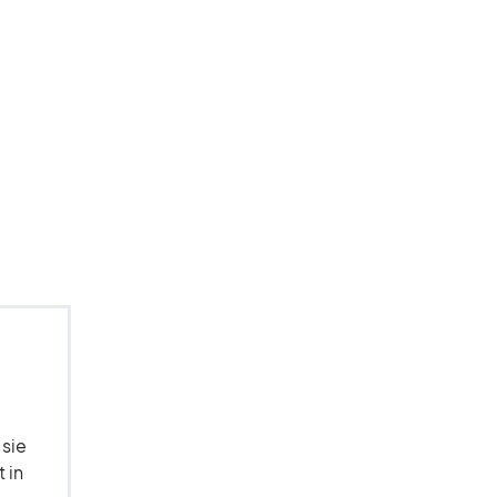
 sie
 in