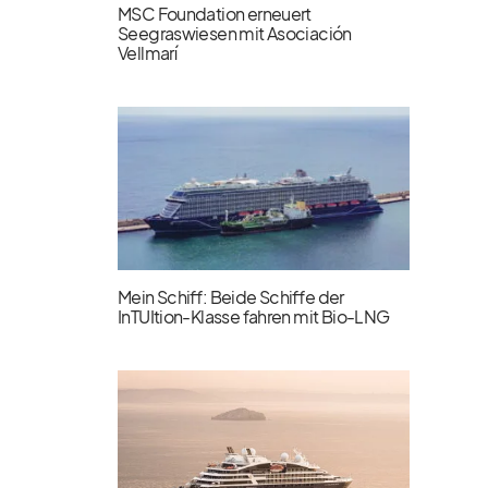
MSC Foundation erneuert
Seegraswiesen mit Asociación
Vellmarí
Mein Schiff: Beide Schiffe der
InTUItion-Klasse fahren mit Bio-LNG