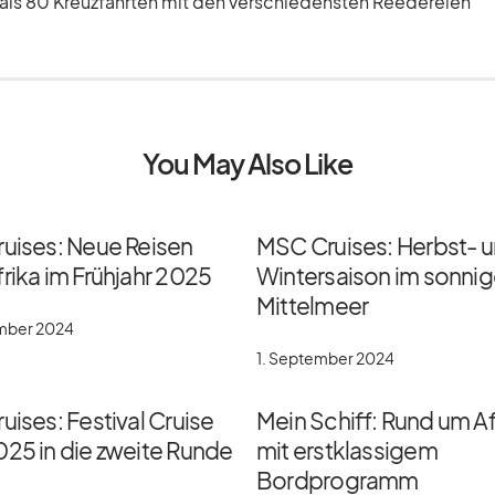
r als 80 Kreuzfahrten mit den verschiedensten Reedereien
You May Also Like
ruises: Neue Reisen
MSC Cruises: Herbst- 
rika im Frühjahr 2025
Wintersaison im sonni
Mittelmeer
ember 2024
1. September 2024
uises: Festival Cruise
Mein Schiff: Rund um Af
025 in die zweite Runde
mit erstklassigem
Bordprogramm