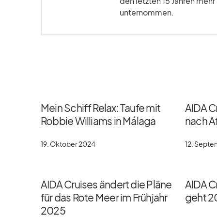
den letzten 15 Jahren meh
unternommen.
Mein Schiff Relax: Taufe mit
AIDA C
Robbie Williams in Málaga
nach Af
19. Oktober 2024
12. Sept
AIDA Cruises ändert die Pläne
AIDA Cr
für das Rote Meer im Frühjahr
geht 2
2025