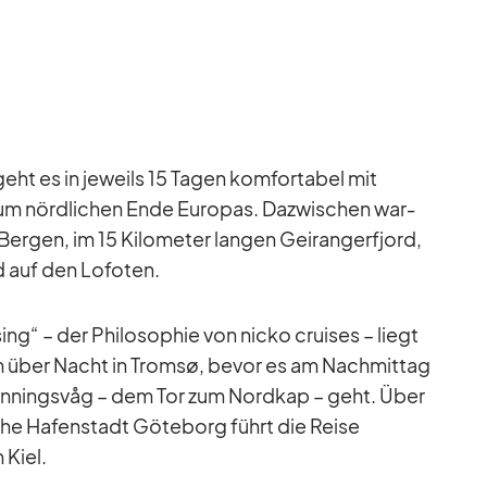
eht es in je­weils 15 Ta­gen kom­for­ta­bel mit
zum nörd­li­chen Ende Eu­ro­pas. Da­zwi­schen war­
r­gen, im 15 Ki­lo­me­ter lan­gen Ge­i­rang­erfjord,
nd auf den Lo­fo­ten.
g“ – der Phi­lo­so­phie von nicko crui­ses – liegt
über Nacht in Tromsø, be­vor es am Nach­mit­tag
on­nings­våg – dem Tor zum Nord­kap – geht. Über
he Ha­fen­stadt Gö­te­borg führt die Reise
 Kiel.