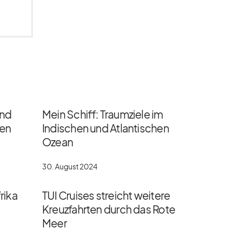
und
Mein Schiff: Traumziele im
gen
Indischen und Atlantischen
Ozean
30. August 2024
rika
TUI Cruises streicht weitere
Kreuzfahrten durch das Rote
Meer