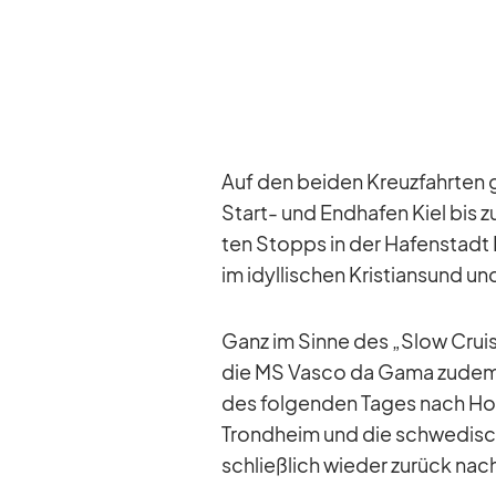
Auf den bei­den Kreuz­fahr­ten g
Start- und End­ha­fen Kiel bis 
ten Stopps in der Ha­fen­stadt Be
im idyl­li­schen Kris­ti­an­sund u
Ganz im Sinne des „Slow Crui­sin
die MS Vasco da Gama zu­dem 
des fol­gen­den Ta­ges nach H
Trond­heim und die schwe­di­sc
schließ­lich wie­der zu­rück nach