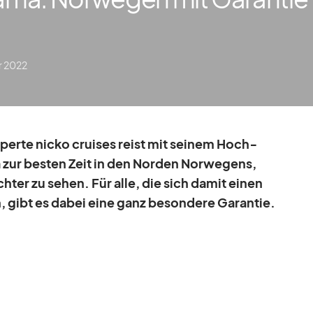
r 2022
x­perte nicko crui­ses reist mit sei­nem Hoch­
ur bes­ten Zeit in den Nor­den Nor­we­gens,
ch­ter zu se­hen. Für alle, die sich da­mit ei­nen
n, gibt es da­bei eine ganz be­son­dere Ga­ran­tie.