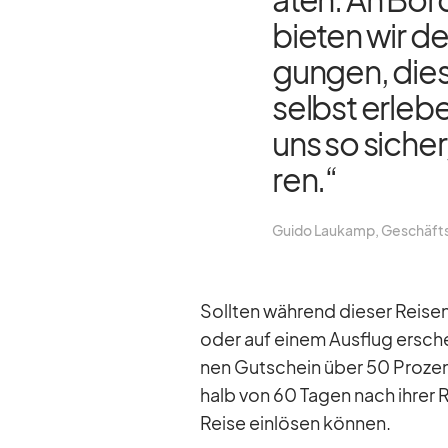
bie­ten wir d
gun­gen, die­
selbst er­le­b
uns so si­cher
ren.“
Guido Lau­kamp, Ge­schäfts­f
Soll­ten wäh­rend die­ser Rei­se
oder auf ei­nem Aus­flug er­sche
nen Gut­schein über 50 Pro­zent 
halb von 60 Ta­gen nach ih­rer 
Reise ein­lö­sen kön­nen.