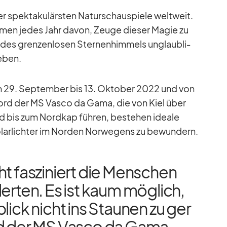
er spek­ta­ku­lärs­ten Na­tur­schau­spiele welt­weit.
äu­men je­des Jahr da­von, Zeuge die­ser Ma­gie zu
es gren­zen­lo­sen Ster­nen­him­mels un­glaub­li­
e­ben.
n 29. Sep­tem­ber bis 13. Ok­to­ber 2022 und von
 Bord der MS Vasco da Gama, die von Kiel über
rd bis zum Nord­kap füh­ren, be­stehen ideale
o­lar­lich­ter im Nor­den Nor­we­gens zu be­wun­dern.
t fas­zi­niert die Men­schen
der­ten. Es ist kaum mög­lich,
blick nicht ins Stau­nen zu ge­r
rd der MS Vasco da Gama