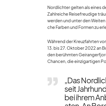
Nord­lich­ter gel­ten als ei­nes d
Zahl­rei­che Rei­se­freu­dige tr
wer­den und un­ter den Wei­ten d
che Far­ben und For­men zu er­l
Wäh­rend der Kreuz­fahr­ten vo
13. bis 27. Ok­to­ber 2022 an
den be­rühm­ten Ge­i­rang­erfjo
Chan­cen, die ein­zig­ar­ti­gen P
„Das Nord­lich
seit Jahr­hun­
bei ih­rem An­
a­ten. An Bo