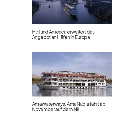
Holland America erweitert das
Angebot an Häfen in Europa
AmaWaterways: AmaNubia fährt ab
November auf dem Nil