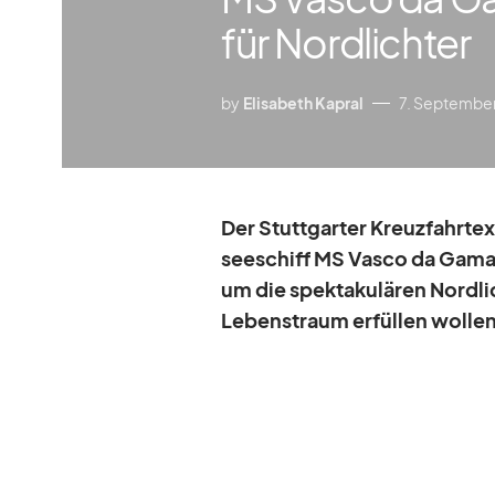
für Nordlichter
by
Elisabeth Kapral
7. Septembe
Der Stutt­gar­ter Kreuz­fahrt­e
see­schiff MS Vasco da Gama z
um die spek­ta­ku­lä­ren Nord­li
Le­bens­traum er­fül­len wol­le