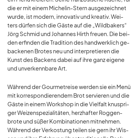
die er mit ei­nem Mi­che­lin-Stern aus­ge­zeich­net
wurde, ist mo­dern, in­no­va­tiv und krea­tiv. Wei­
ters dür­fen sich die Gäste auf die „Wild­bak­ers“
Jörg Schmid und Jo­han­nes Hirth freuen. Die bei­
den er­fin­den die Tra­di­tion des hand­werk­lich ge­
ba­cke­nen Bro­tes neu und in­ter­pre­tie­ren die
Kunst des Ba­ckens da­bei auf ihre ganz ei­gene
und un­ver­kenn­bare Art.
Wäh­rend der Gour­met­reise wer­den sie ein Menü
mit kor­re­spon­die­ren­dem Brot ser­vie­ren und die
Gäste in ei­nem Work­shop in die Viel­falt knusp­ri­
ger Wei­zen­spe­zia­li­tä­ten, herz­haf­ter Rog­gen­
brote und sü­ßer Kom­bi­na­tio­nen mit­neh­men.
Wäh­rend der Ver­kos­tung tei­len sie gern ihr Wis­