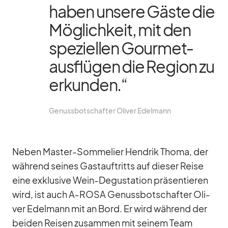
ha­ben un­sere Gäste die
Mög­lich­keit, mit den
spe­zi­el­len Gour­met­
aus­flü­gen die Re­gion zu
er­kun­den.“
Ge­nuss­bot­schaf­ter Oli­ver Edel­mann
Ne­ben Mas­ter-Som­me­lier Hen­drik Thoma, der
wäh­rend sei­nes Gast­auf­tritts auf die­ser Reise
eine ex­klu­sive Wein-De­gus­ta­tion prä­sen­tie­ren
wird, ist auch A‑ROSA Ge­nuss­bot­schaf­ter Oli­
ver Edel­mann mit an Bord. Er wird wäh­rend der
bei­den Rei­sen zu­sam­men mit sei­nem Team