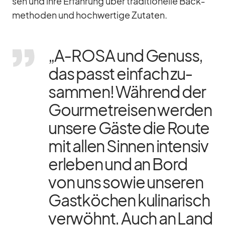
sen und ihre Er­fah­rung über tra­di­tio­nelle Back­
me­tho­den und hoch­wer­tige Zu­ta­ten.
„A‑ROSA und Ge­nuss,
das passt ein­fach zu­
sam­men! Wäh­rend der
Gour­met­rei­sen wer­den
un­sere Gäste die Route
mit al­len Sin­nen in­ten­siv
er­le­ben und an Bord
von uns so­wie un­se­ren
Gast­kö­chen ku­li­na­risch
ver­wöhnt. Auch an Land