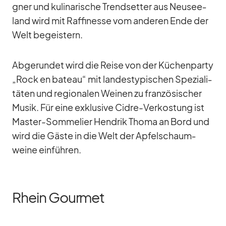
gner und ku­li­na­ri­sche Trend­set­ter aus Neu­see­
land wird mit Raf­fi­nesse vom an­de­ren Ende der
Welt be­geis­tern.
Ab­ge­run­det wird die Reise von der Kü­chen­party
„Rock en ba­teau“ mit lan­des­ty­pi­schen Spe­zia­li­
tä­ten und re­gio­na­len Wei­nen zu fran­zö­si­scher
Mu­sik. Für eine ex­klu­sive Cidre-Ver­kos­tung ist
Mas­ter-Som­me­lier Hen­drik Thoma an Bord und
wird die Gäste in die Welt der Ap­fel­schaum­
weine ein­füh­ren.
Rhein Gourmet