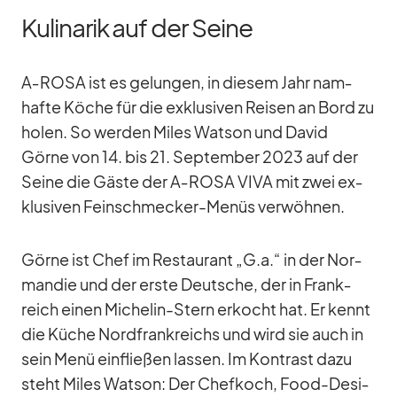
Kulinarik auf der Seine
A‑ROSA ist es ge­lun­gen, in die­sem Jahr nam­
hafte Kö­che für die ex­klu­si­ven Rei­sen an Bord zu
ho­len. So wer­den Mi­les Wat­son und Da­vid
Görne von 14. bis 21. Sep­tem­ber 2023 auf der
Seine die Gäste der A‑ROSA VIVA mit zwei ex­
klu­si­ven Fein­schme­cker-Me­nüs ver­wöh­nen.
Görne ist Chef im Re­stau­rant „G.a.“ in der Nor­
man­die und der erste Deut­sche, der in Frank­
reich ei­nen Mi­che­lin-Stern er­kocht hat. Er kennt
die Kü­che Nord­frank­reichs und wird sie auch in
sein Menü ein­flie­ßen las­sen. Im Kon­trast dazu
steht Mi­les Wat­son: Der Chef­koch, Food-De­si­