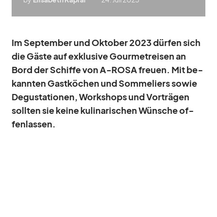
Im
Sep­tem­ber und Ok­to­ber
2023 dür­fen sich
die Gäste auf ex­klu­sive Gour­met­rei­sen an
Bord der Schiffe von A‑ROSA freuen. Mit be­
kann­ten Gast­kö­chen und Som­me­liers so­wie
De­gus­ta­tio­nen, Work­shops und Vor­trä­gen
soll­ten sie keine ku­li­na­ri­schen Wün­sche of­
fen
las­sen
.