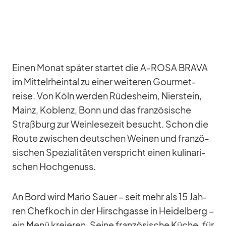
Ei­nen Mo­nat spä­ter star­tet die A‑ROSA BRAVA
im Mit­tel­rhein­tal zu ei­ner wei­te­ren Gour­met­
reise. Von Köln wer­den Rü­des­heim, Nier­stein,
Mainz, Ko­blenz, Bonn und das fran­zö­si­sche
Straß­burg zur Wein­le­se­zeit be­sucht. Schon die
Route zwi­schen deut­schen Wei­nen und fran­zö­
si­schen Spe­zia­li­tä­ten ver­spricht ei­nen ku­li­na­ri­
schen Hoch­ge­nuss.
An Bord wird Ma­rio Sauer – seit mehr als 15 Jah­
ren Chef­koch in der Hirsch­gasse in Hei­del­berg –
ein Menü kre­ieren. Seine fran­zö­si­sche Kü­che, für