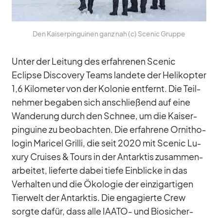
Den Kai­ser­pin­gui­nen ganz nah (c) Scenic Gruppe
Un­ter der Lei­tung des er­fah­re­nen Scenic
Eclipse Dis­co­very Teams lan­dete der He­li­ko­pter
1,6 Ki­lo­me­ter von der Ko­lo­nie ent­fernt. Die Teil­
neh­mer be­ga­ben sich an­schlie­ßend auf eine
Wan­de­rung durch den Schnee, um die Kai­ser­
pin­guine zu be­ob­ach­ten. Die er­fah­rene Or­ni­tho­
lo­gin Ma­ri­cel Grilli, die seit 2020 mit Scenic Lu­
xury Crui­ses & Tours in der Ant­ark­tis zu­sam­men­
ar­bei­tet, lie­ferte da­bei tiefe Ein­bli­cke in das
Ver­hal­ten und die Öko­lo­gie der ein­zig­ar­ti­gen
Tier­welt der Ant­ark­tis. Die en­ga­gierte Crew
sorgte da­für, dass alle IAATO- und Bio­si­cher­