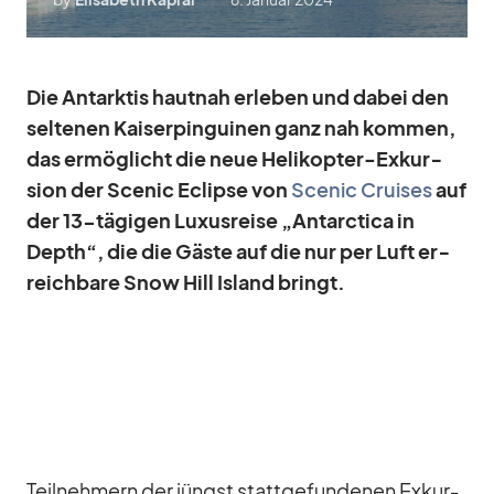
Die Ant­ark­tis haut­nah er­le­ben und da­bei den
sel­te­nen Kai­ser­pin­gui­nen ganz nah kom­men,
das er­mög­licht die neue He­li­ko­pter-Ex­kur­
sion der Scenic Eclipse von
Scenic Crui­ses
auf
der 13-tä­gi­gen Lu­xus­reise „Ant­ar­c­tica in
Depth“, die die Gäste auf die nur per Luft er­
reich­bare Snow Hill Is­land bringt.
Teil­neh­mern der jüngst statt­ge­fun­de­nen Ex­kur­