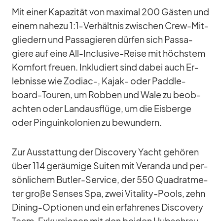
Mit ei­ner Ka­pa­zi­tät von ma­xi­mal 200 Gäs­ten und
ei­nem na­hezu 1:1‑Verhältnis zwi­schen Crew-Mit­
glie­dern und Pas­sa­gie­ren dür­fen sich Pas­sa­
giere auf eine All-In­clu­sive-Reise mit höchs­tem
Kom­fort freuen. In­klu­diert sind da­bei auch Er­
leb­nisse wie Zodiac‑, Ka­jak- oder Padd­le­
board-Tou­ren, um Rob­ben und Wale zu be­ob­
ach­ten oder Land­aus­flüge, um die Eis­berge
oder Pin­guin­ko­lo­nien zu be­wun­dern.
Zur Aus­stat­tung der Dis­co­very Yacht ge­hö­ren
über 114 ge­räu­mige Sui­ten mit Ve­randa und per­
sön­li­chem But­ler-Ser­vice, der 550 Qua­drat­me­
ter große Sen­ses Spa, zwei Vi­ta­lity-Pools, zehn
Di­ning-Op­tio­nen und ein er­fah­re­nes Dis­co­very