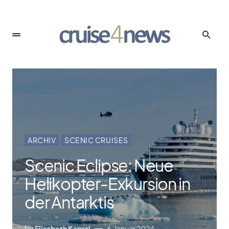
ARCHIV
SCENIC CRUISES
Scenic Eclipse: Neue
Helikopter-Exkursion in
der Antarktis
by
Elisabeth Kapral
6. Januar 2024