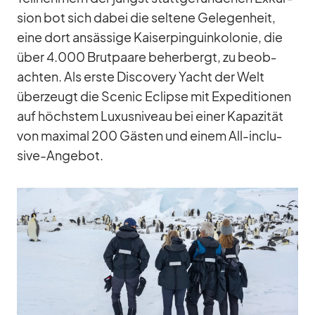
sion bot sich da­bei die sel­tene Ge­le­gen­heit,
eine dort an­säs­sige Kai­ser­pin­guin­ko­lo­nie, die
über 4.000 Brut­paare be­her­bergt, zu be­ob­
ach­ten. Als erste Dis­co­very Yacht der Welt
über­zeugt die Scenic Eclipse mit Ex­pe­di­tio­nen
auf höchs­tem Lu­xus­ni­veau bei ei­ner Ka­pa­zi­tät
von ma­xi­mal 200 Gäs­ten und ei­nem All-in­clu­
sive-An­ge­bot.