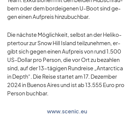
Team. Ex­kur­sio­nen mit den bei­den Hub­schrau­
bern oder dem bord­ei­ge­nen U‑Boot sind ge­
gen ei­nen Auf­preis hin­zu­buch­bar.
Die nächste Mög­lich­keit, selbst an der He­li­ko­
pter­tour zur Snow Hill Is­land teil­zu­neh­men, er­
gibt sich ge­gen ei­nen Auf­preis von rund 1.500
US-Dol­lar pro Per­son, die vor Ort zu be­zah­len
sind, auf der 13-tä­gi­gen Rund­reise „Ant­ar­c­tica
in Depth“. Die Reise star­tet am 17. De­zem­ber
2024 in Bue­nos Ai­res und ist ab 13.555 Euro pro
Per­son buch­bar.
www.scenic.eu