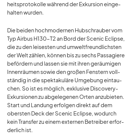
heits­pro­to­kolle wäh­rend der Ex­kur­sion ein­ge­
hal­ten wur­den.
Die bei­den hoch­mo­der­nen Hub­schrau­ber vom
Typ Air­bus H130-T2 an Bord der Scenic Eclipse,
die zu den lei­ses­ten und um­welt­freund­lichs­ten
der Welt zäh­len, kön­nen bis zu sechs Pas­sa­giere
be­för­dern und las­sen sie mit ih­ren ge­räu­mi­gen
In­nen­räu­men so­wie den gro­ßen Fens­tern voll­
stän­dig in die spek­ta­ku­läre Um­ge­bung ein­tau­
chen. So ist es mög­lich, ex­klu­sive Dis­co­very-
Ex­kur­sio­nen zu ab­ge­le­ge­nen Or­ten an­zu­bie­ten.
Start und Lan­dung er­fol­gen di­rekt auf dem
obers­ten Deck der Scenic Eclipse, wo­durch
kein Trans­fer zu ei­nem ex­ter­nen Be­trei­ber er­for­
der­lich ist.