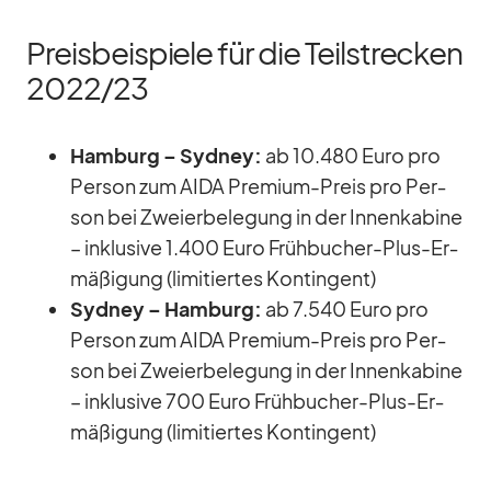
Preisbeispiele für die Teilstrecken
2022/​23
Ham­burg – Syd­ney:
ab 10.480 Euro pro
Per­son zum AIDA Pre­mium-Preis pro Per­
son bei Zwei­er­be­le­gung in der In­nen­ka­bine
– in­klu­sive 1.400 Euro Früh­bu­cher-Plus-Er­
mä­ßi­gung (li­mi­tier­tes Kon­tin­gent)
Syd­ney – Ham­burg:
ab 7.540 Euro pro
Per­son zum AIDA Pre­mium-Preis pro Per­
son bei Zwei­er­be­le­gung in der In­nen­ka­bine
– in­klu­sive 700 Euro Früh­bu­cher-Plus-Er­
mä­ßi­gung (li­mi­tier­tes Kon­tin­gent)