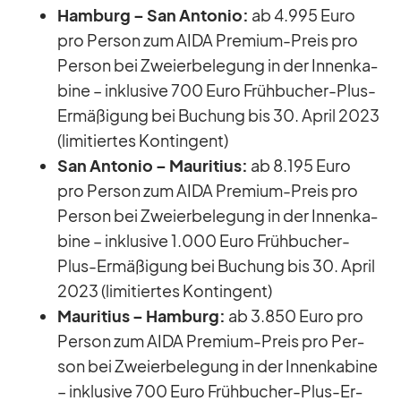
Ham­burg – San An­to­nio:
ab 4.995 Euro
pro Per­son zum AIDA Pre­mium-Preis pro
Per­son bei Zwei­er­be­le­gung in der In­nen­ka­
bine – in­klu­sive 700 Euro Früh­bu­cher-Plus-
Er­mä­ßi­gung bei Bu­chung bis 30. April 2023
(li­mi­tier­tes Kon­tin­gent)
San An­to­nio – Mau­ri­tius:
ab 8.195 Euro
pro Per­son zum AIDA Pre­mium-Preis pro
Per­son bei Zwei­er­be­le­gung in der In­nen­ka­
bine – in­klu­sive 1.000 Euro Früh­bu­cher-
Plus-Er­mä­ßi­gung bei Bu­chung bis 30. April
2023 (li­mi­tier­tes Kon­tin­gent)
Mau­ri­tius – Ham­burg:
ab 3.850 Euro pro
Per­son zum AIDA Pre­mium-Preis pro Per­
son bei Zwei­er­be­le­gung in der In­nen­ka­bine
– in­klu­sive 700 Euro Früh­bu­cher-Plus-Er­