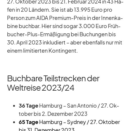
27. Ok­to­ber 2023 bis 21. Fe­bruar 2024 in 43 Hä­
fen in 20 Län­dern. Sie ist ab 13.995 Euro pro
Per­son zum AIDA Pre­mium-Preis in der In­nen­ka­
bine buch­bar. Hier sind so­gar 3.000 Euro Früh­
bu­cher-Plus-Er­mä­ßi­gung bei Bu­chun­gen bis
30. April 2023 in­klu­diert – aber eben­falls nur mit
ei­nem li­mi­tier­ten Kon­tin­gent.
Buchbare Teilstrecken der
Weltreise 2023/​24
36 Tage
Ham­burg – San An­to­nio /​ 27. Ok­
to­ber bis 2. De­zem­ber 2023
65 Tage
Ham­burg – Syd­ney /​ 27. Ok­to­ber
bis 31. De­zem­ber 2023