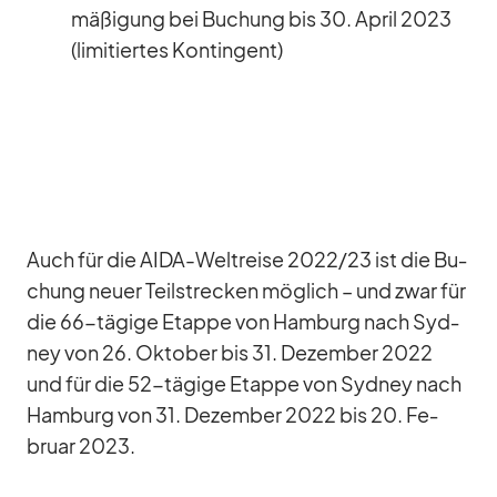
mä­ßi­gung bei Bu­chung bis 30. April 2023
(li­mi­tier­tes Kon­tin­gent)
Auch für die AIDA-Welt­reise 2022/​23 ist die Bu­
chung neuer Teil­stre­cken mög­lich – und zwar für
die 66-tä­gige Etappe von Ham­burg nach Syd­
ney von 26. Ok­to­ber bis 31. De­zem­ber 2022
und für die 52-tä­gige Etappe von Syd­ney nach
Ham­burg von 31. De­zem­ber 2022 bis 20. Fe­
bruar 2023.