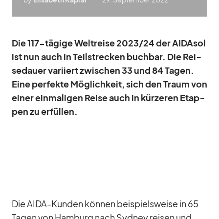
Die 117-tä­gige Welt­reise 2023/​24 der AI­DA­sol
ist nun auch in Teil­stre­cken buch­bar. Die Rei­
se­dauer va­ri­iert zwi­schen 33 und 84 Ta­gen.
Eine per­fekte Mög­lich­keit, sich den Traum von
ei­ner ein­ma­li­gen Reise auch in kür­ze­ren Etap­
pen zu er­fül­len.
Die AIDA-Kun­den kön­nen bei­spiels­weise in 65
Ta­gen von Ham­burg nach Syd­ney rei­sen und