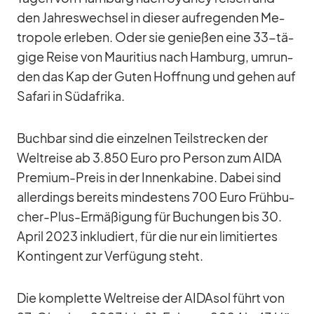
den Jah­res­wech­sel in die­ser auf­re­gen­den Me­
tro­pole er­le­ben. Oder sie ge­nie­ßen eine 33-tä­
gige Reise von Mau­ri­tius nach Ham­burg, um­run­
den das Kap der Gu­ten Hoff­nung und ge­hen auf
Sa­fari in Süd­afrika.
Buch­bar sind die ein­zel­nen Teil­stre­cken der
Welt­reise ab 3.850 Euro pro Per­son zum AIDA
Pre­mium-Preis in der In­nen­ka­bine. Da­bei sind
al­ler­dings be­reits min­des­tens 700 Euro Früh­bu­
cher-Plus-Er­mä­ßi­gung für Bu­chun­gen bis 30.
April 2023 in­klu­diert, für die nur ein li­mi­tier­tes
Kon­tin­gent zur Ver­fü­gung steht.
Die kom­plette Welt­reise der AI­DA­sol führt von