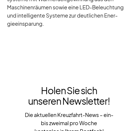
Ma­schi­nen­räu­men so­wie eine LED-Be­leuch­tung
und in­tel­li­gente Sys­teme zur deut­li­chen En­er­
gie­ein­spa­rung.
Holen Sie sich
unseren Newsletter!
Die aktuellen Kreuzfahrt-News – ein-
bis zweimal pro Woche