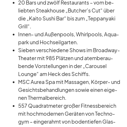
20 Bars und zwölf Re­stau­rants – vom be­
lieb­ten Steak­house „Butcher’s Cut“ über
die „Kaito Su­shi Bar“ bis zum „Tepp­an­yaki
Grill“.
In­nen- und Au­ßen­pools, Whirl­pools, Aqua­
park und Hoch­seil­gar­ten.
Sie­ben ver­schie­dene Shows im Broad­way-
Thea­ter mit 985 Plät­zen und atem­be­rau­
bende Vor­stel­lun­gen in der „Ca­rou­sel
Lounge“ am Heck des Schiffs.
MSC Au­rea Spa mit Mas­sa­gen, Kör­per- und
Ge­sichts­be­hand­lun­gen so­wie ei­nen ei­ge­
nen Ther­mal­be­reich.
557 Qua­drat­me­ter gro­ßer Fit­ness­be­reich
mit hoch­mo­der­nen Ge­rä­ten von Tech­no­
gym – ein­ge­rahmt von bo­den­tie­fen Glas­