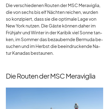
Die ver­schie­de­nen Rou­ten der MSC Me­ra­vi­glia,
die von sechs bis elf Näch­ten rei­chen, wur­den
so kon­zi­piert, dass sie die op­ti­male Lage von
New York nut­zen. Die Gäste kön­nen da­her im
Früh­jahr und Win­ter in der Ka­ri­bik viel Sonne tan­
ken, im Som­mer das be­zau­bernde Ber­muda be­
su­chen und im Herbst die be­ein­dru­ckende Na­
tur Ka­na­das be­stau­nen.
Die Routen der MSC Meraviglia