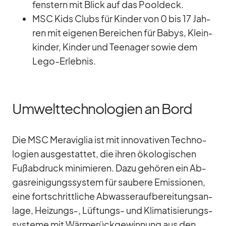
fens­tern mit Blick auf das Pool­deck.
MSC Kids Clubs für Kin­der von 0 bis 17 Jah­
ren mit ei­ge­nen Be­rei­chen für Ba­bys, Klein­
kin­der, Kin­der und Teen­ager so­wie dem
Lego-Er­leb­nis.
Umwelttechnologien an Bord
Die MSC Me­ra­vi­glia ist mit in­no­va­ti­ven Tech­no­
lo­gien aus­ge­stat­tet, die ih­ren öko­lo­gi­schen
Fuß­ab­druck mi­ni­mie­ren. Dazu ge­hö­ren ein Ab­
gas­rei­ni­gungs­sys­tem für sau­bere Emis­sio­nen,
eine fort­schritt­li­che Ab­was­ser­auf­be­rei­tungs­an­
lage, Heizungs‑, Lüf­tungs- und Kli­ma­ti­sie­rungs­
sys­teme mit Wär­me­rück­ge­win­nung aus den