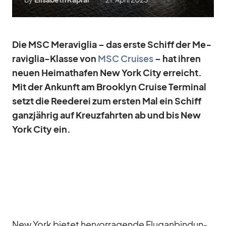
Die MSC Me­ra­vi­glia – das erste Schiff der Me­
ra­vi­glia-Klasse von
MSC Crui­ses
– hat ih­ren
neuen Hei­mat­ha­fen New York City er­reicht.
Mit der An­kunft am Brook­lyn Cruise Ter­mi­nal
setzt die Ree­de­rei zum ers­ten Mal ein Schiff
ganz­jäh­rig auf Kreuz­fahr­ten ab und bis New
York City ein.
New York bie­tet her­vor­ra­gende Flug­an­bin­dun­