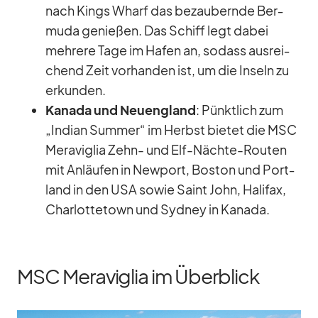
nach Kings Wharf das be­zau­bernde Ber­
muda ge­nie­ßen. Das Schiff legt da­bei
meh­rere Tage im Ha­fen an, so­dass aus­rei­
chend Zeit vor­han­den ist, um die In­seln zu
er­kun­den.
Ka­nada und Neu­eng­land
: Pünkt­lich zum
„In­dian Sum­mer“ im Herbst bie­tet die MSC
Me­ra­vi­glia Zehn- und Elf-Nächte-Rou­ten
mit An­läu­fen in New­port, Bos­ton und Port­
land in den USA so­wie Saint John, Ha­li­fax,
Char­lot­te­town und Syd­ney in Ka­nada.
MSC Meraviglia im Überblick