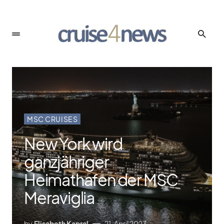
MSC CRUISES
New York wird
ganzjähriger
Heimathafen der MSC
Meraviglia
by
Elisabeth Kapral
21. April 2023