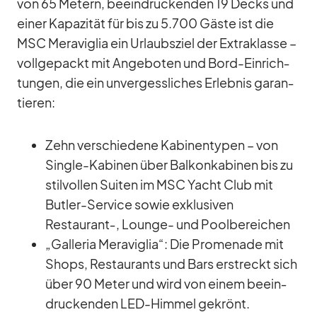
von 65 Me­tern, be­ein­dru­cken­den 19 Decks und
ei­ner Ka­pa­zi­tät für bis zu 5.700 Gäste ist die
MSC Me­ra­vi­glia ein Ur­laubs­ziel der Ex­tra­klasse –
voll­ge­packt mit An­ge­bo­ten und Bord-Ein­rich­
tun­gen, die ein un­ver­gess­li­ches Er­leb­nis ga­ran­
tie­ren:
Zehn ver­schie­dene Ka­bi­nen­ty­pen – von
Sin­gle-Ka­bi­nen über Bal­kon­ka­bi­nen bis zu
stil­vol­len Sui­ten im MSC Yacht Club mit
But­ler-Ser­vice so­wie ex­klu­si­ven
Restaurant‑, Lounge- und Pool­be­rei­chen
„Gal­le­ria Me­ra­vi­glia“: Die Pro­me­nade mit
Shops, Re­stau­rants und Bars er­streckt sich
über 90 Me­ter und wird von ei­nem be­ein­
dru­cken­den LED-Him­mel ge­krönt.