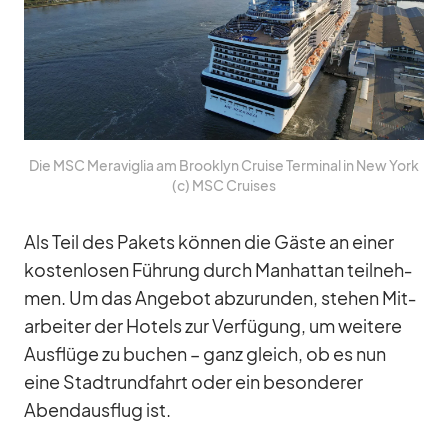
Die MSC Me­ra­vi­glia am Brook­lyn Cruise Ter­mi­nal in New York
(c) MSC Crui­ses
Als Teil des Pa­kets kön­nen die Gäste an ei­ner
kos­ten­lo­sen Füh­rung durch Man­hat­tan teil­neh­
men. Um das An­ge­bot ab­zu­run­den, ste­hen Mit­
ar­bei­ter der Ho­tels zur Ver­fü­gung, um wei­tere
Aus­flüge zu bu­chen – ganz gleich, ob es nun
eine Stadt­rund­fahrt oder ein be­son­de­rer
Abend­aus­flug ist.