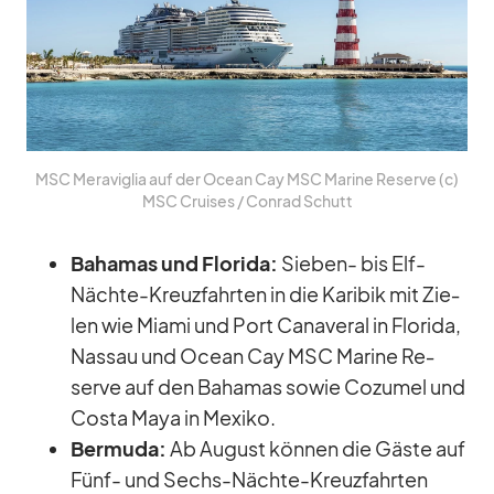
MSC Me­ra­vi­glia auf der Ocean Cay MSC Ma­rine Re­serve (c)
MSC Crui­ses /​ Con­rad Schutt
Ba­ha­mas und Flo­rida:
Sie­ben- bis Elf-
Nächte-Kreuz­fahr­ten in die Ka­ri­bik mit Zie­
len wie Mi­ami und Port Ca­na­ve­ral in Flo­rida,
Nas­sau und Ocean Cay MSC Ma­rine Re­
serve auf den Ba­ha­mas so­wie Co­zu­mel und
Costa Maya in Me­xiko.
Ber­muda:
Ab Au­gust kön­nen die Gäste auf
Fünf- und Sechs-Nächte-Kreuz­fahr­ten