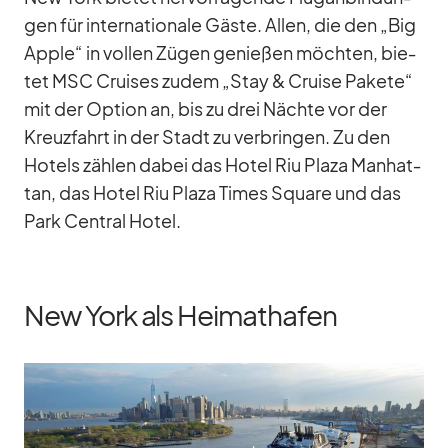
gen für in­ter­na­tio­nale Gäste. Al­len, die den „Big
Ap­ple“ in vol­len Zü­gen ge­nie­ßen möch­ten, bie­
tet MSC Crui­ses zu­dem „Stay & Cruise Pa­kete“
mit der Op­tion an, bis zu drei Nächte vor der
Kreuz­fahrt in der Stadt zu ver­brin­gen. Zu den
Ho­tels zäh­len da­bei das Ho­tel Riu Plaza Man­hat­
tan, das Ho­tel Riu Plaza Times Square und das
Park Cen­tral Ho­tel.
New York als Heimathafen