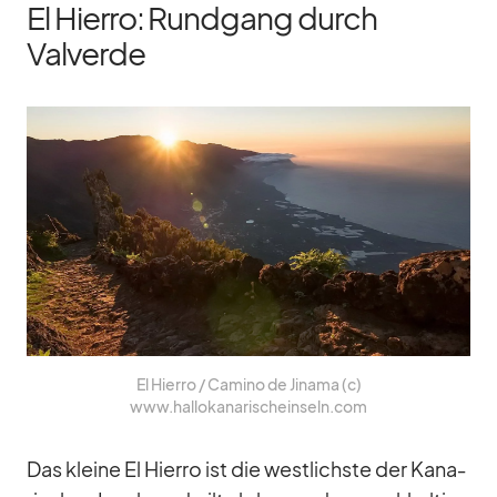
El Hierro: Rundgang durch
Valverde
El Hierro /​ Ca­mino de Jinama (c)
www.hallokanarischeinseln.com
Das kleine El Hierro ist die west­lichste der Ka­na­