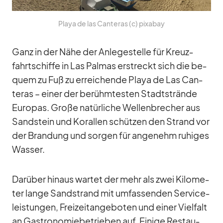
Playa de las Can­te­ras (c) pix­a­bay
Ganz in der Nähe der An­le­ge­stelle für Kreuz­
fahrt­schiffe in Las Pal­mas er­streckt sich die be­
quem zu Fuß zu er­rei­chende Playa de Las Can­
te­ras – ei­ner der be­rühm­tes­ten Stadt­strände
Eu­ro­pas. Große na­tür­li­che Wel­len­bre­cher aus
Sand­stein und Ko­ral­len schüt­zen den Strand vor
der Bran­dung und sor­gen für an­ge­nehm ru­hi­ges
Was­ser.
Dar­über hin­aus war­tet der mehr als zwei Ki­lo­me­
ter lange Sand­strand mit um­fas­sen­den Ser­vice­
leis­tun­gen, Frei­zeit­an­ge­bo­ten und ei­ner Viel­falt
an Gas­tro­no­mie­be­trie­ben auf. Ei­nige Re­stau­