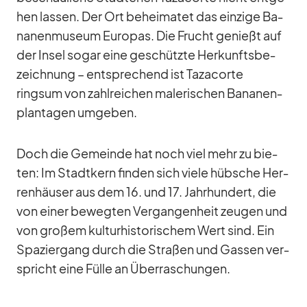
hen las­sen. Der Ort be­hei­ma­tet das ein­zige Ba­
na­nen­mu­seum Eu­ro­pas. Die Frucht ge­nießt auf
der In­sel so­gar eine ge­schützte Her­kunfts­be­
zeich­nung – ent­spre­chend ist Ta­za­corte
ringsum von zahl­rei­chen ma­le­ri­schen Ba­na­nen­
plan­ta­gen um­ge­ben.
Doch die Ge­meinde hat noch viel mehr zu bie­
ten: Im Stadt­kern fin­den sich viele hüb­sche Her­
ren­häu­ser aus dem 16. und 17. Jahr­hun­dert, die
von ei­ner be­weg­ten Ver­gan­gen­heit zeu­gen und
von gro­ßem kul­tur­his­to­ri­schem Wert sind. Ein
Spa­zier­gang durch die Stra­ßen und Gas­sen ver­
spricht eine Fülle an Über­ra­schun­gen.