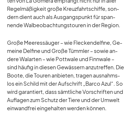
ten von La Go­mera emp­fängt nicht nur in al­ler
Re­gel­mä­ßig­keit große Kreuz­fahrt­schiffe, son­
dern dient auch als Aus­gangs­punkt für span­
nende Wal­be­ob­ach­tungs­tou­ren in der Re­gion.
Große Mee­res­säu­ger – wie Fle­cken­del­fine, Ge­
meine Del­fine und Große Tümm­ler – so­wie an­
dere Wal­ar­ten – wie Pott­wale und Finn­wale –
sind häu­fig in die­sen Ge­wäs­sern an­zu­tref­fen. Die
Boote, die Tou­ren an­bie­ten, tra­gen aus­nahms­
los ein Schild mit der Auf­schrift „Barco Azul“. So
wird ga­ran­tiert, dass sämt­li­che Vor­schrif­ten und
Auf­la­gen zum Schutz der Tiere und der Um­welt
ein­wand­frei ein­ge­hal­ten wer­den kön­nen.