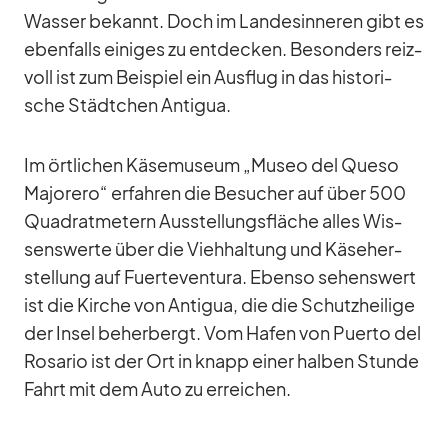
Was­ser be­kannt. Doch im Lan­des­in­ne­ren gibt es
eben­falls ei­ni­ges zu ent­de­cken. Be­son­ders reiz­
voll ist zum Bei­spiel ein Aus­flug in das his­to­ri­
sche Städt­chen An­ti­gua.
Im ört­li­chen Kä­se­mu­seum „Mu­seo del Queso
Ma­jo­rero“ er­fah­ren die Be­su­cher auf über 500
Qua­drat­me­tern Aus­stel­lungs­flä­che al­les Wis­
sens­werte über die Vieh­hal­tung und Kä­se­her­
stel­lung auf Fuer­te­ven­tura. Ebenso se­hens­wert
ist die Kir­che von An­ti­gua, die die Schutz­hei­lige
der In­sel be­her­bergt. Vom Ha­fen von Pu­erto del
Ro­sa­rio ist der Ort in knapp ei­ner hal­ben Stunde
Fahrt mit dem Auto zu er­rei­chen.