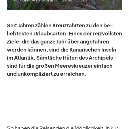
Seit Jah­ren zäh­len Kreuz­fahr­ten zu den be­
lieb­tes­ten Ur­laubs­ar­ten. Ei­nes der reiz­volls­ten
Ziele, die das ganze Jahr über an­ge­fah­ren
wer­den kön­nen, sind die Ka­na­ri­schen In­seln
im At­lan­tik. Sämt­li­che Hä­fen des Ar­chi­pels
sind für die gro­ßen Mee­res­kreu­zer ein­fach
und un­kom­pli­ziert zu er­rei­chen.
So ha­ben die Rei­sen­den die Mög­lich­keit, in kur­