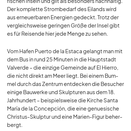
ri­schen In­seln und gilt als be­son­ders nach­hal­tig.
Der kom­plette Strom­be­darf des Ei­lands wird
aus er­neu­er­ba­ren En­er­gien ge­deckt. Trotz der
ver­gleichs­weise ge­rin­gen Größe der In­sel gibt
es für Rei­sende hier jede Menge zu se­hen.
Vom Ha­fen Pu­erto de la Es­taca ge­langt man mit
dem Bus in rund 25 Mi­nu­ten in die Haupt­stadt
Val­verde – die ein­zige Ge­meinde auf El Hierro,
die nicht di­rekt am Meer liegt. Bei ei­nem Bum­
mel durch das Zen­trum ent­de­cken die Be­su­cher
ei­nige Bau­werke und Skulp­tu­ren aus dem 18.
Jahr­hun­dert – bei­spiels­weise die Kir­che Santa
Ma­ría de la Con­cep­ción, die eine ge­nue­si­sche
Chris­tus-Skulp­tur und eine Ma­rien-Fi­gur be­her­
bergt.