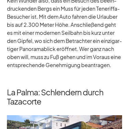
Kein Wun­der also, dass ein Be­such des be­ein­
dru­cken­den Bergs ein Muss für je­den Te­ne­riffa-
Be­su­cher ist. Mit dem Auto fah­ren die Ur­lau­ber
bis auf 2.300 Me­ter Höhe. An­schlie­ßend geht
es mit ei­ner mo­der­nen Seil­bahn bis kurz un­ter
den Gip­fel, wo sich dem Be­trach­ter ein ein­zig­ar­
ti­ger Pan­ora­ma­blick er­öff­net. Wer ganz nach
oben will, muss zu Fuß ge­hen und im Vor­aus eine
ent­spre­chende Ge­neh­mi­gung be­an­tra­gen.
La Palma: Schlendern durch
Tazacorte