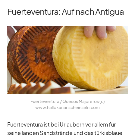
Fuerteventura: Auf nach Antigua
Fuer­te­ven­tura /​ Que­sos Ma­jo­re­ros (c)
www.hallokanarischeinseln.com
Fuer­te­ven­tura ist bei Ur­lau­bern vor al­lem für
seine lan­gen Sand­strände und das tür­kis­blaue