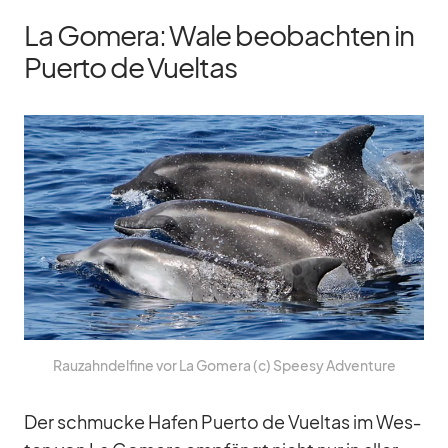
La Gomera: Wale beobachten in
Puerto de Vueltas
Rau­zahn­del­fine vor La Go­mera (c) Speesy Ad­ven­ture
Der schmu­cke Ha­fen Pu­erto de Vuel­tas im Wes­