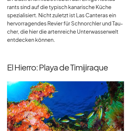
rants sind auf die ty­pisch ka­na­ri­sche Kü­che
spe­zia­li­siert. Nicht zu­letzt ist Las Can­te­ras ein
her­vor­ra­gen­des Re­vier für Schnorch­ler und Tau­
cher, die hier die ar­ten­rei­che Un­ter­was­ser­welt
ent­de­cken kön­nen.
El Hierro: Playa de Timijiraque