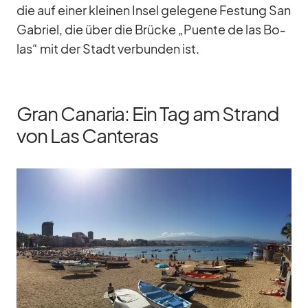
die auf ei­ner klei­nen In­sel ge­le­gene Fes­tung San
Ga­briel, die über die Brü­cke „Puente de las Bo­
las“ mit der Stadt ver­bun­den ist.
Gran Canaria: Ein Tag am Strand
von Las Canteras