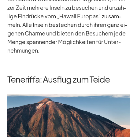
zer Zeit meh­rere In­seln zu be­su­chen und un­zäh­
lige Ein­drü­cke vom „Ha­waii Eu­ro­pas“ zu sam­
meln. Alle In­seln be­stechen durch ih­ren ganz ei­
ge­nen Charme und bie­ten den Be­su­chern jede
Menge span­nen­der Mög­lich­kei­ten für Un­ter­
neh­mun­gen.
Teneriffa: Ausflug zum Teide