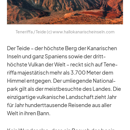
Te­ne­riffa /​ Teide (c) www.hallokanarischeinseln.com
Der Teide – der höchste Berg der Ka­na­ri­schen
In­seln und ganz Spa­ni­ens so­wie der dritt­
höchste Vul­kan der Welt – reckt sich auf Te­ne­
riffa ma­jes­tä­tisch mehr als 3.700 Me­ter dem
Him­mel ent­ge­gen. Der um­lie­gende Na­tio­nal­
park gilt als der meist­be­suchte des Lan­des. Die
ein­zig­ar­tige vul­ka­ni­sche Land­schaft zieht Jahr
für Jahr hun­dert­tau­sende Rei­sende aus al­ler
Welt in ih­ren Bann.