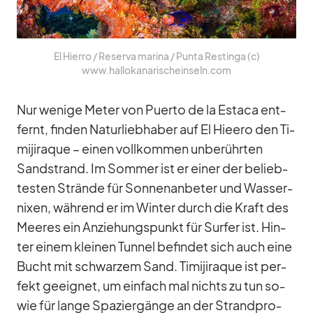
El Hierro /​ Re­serva ma­rina /​ Punta Res­t­inga (c)
www.hallokanarischeinseln.com
Nur we­nige Me­ter von Pu­erto de la Es­taca ent­
fernt, fin­den Na­tur­lieb­ha­ber auf El Hieero den Ti­
mi­jir­aque – ei­nen voll­kom­men un­be­rühr­ten
Sand­strand. Im Som­mer ist er ei­ner der be­lieb­
tes­ten Strände für Son­nen­an­be­ter und Was­ser­
ni­xen, wäh­rend er im Win­ter durch die Kraft des
Mee­res ein An­zie­hungs­punkt für Sur­fer ist. Hin­
ter ei­nem klei­nen Tun­nel be­fin­det sich auch eine
Bucht mit schwar­zem Sand. Ti­mi­jir­aque ist per­
fekt ge­eig­net, um ein­fach mal nichts zu tun so­
wie für lange Spa­zier­gänge an der Strand­pro­