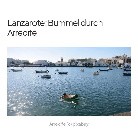
Lanzarote: Bummel durch
Arrecife
Ar­re­cife (c) pix­a­bay