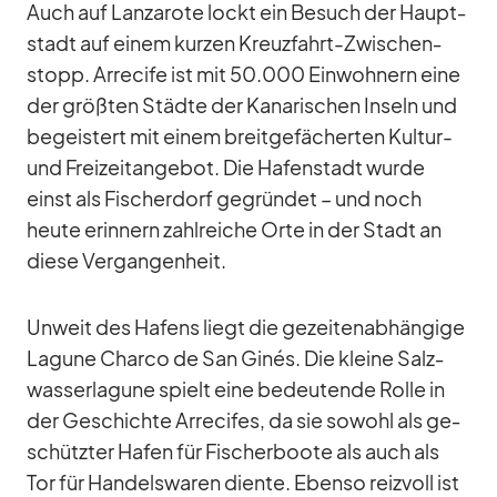
Auch auf Lan­za­rote lockt ein Be­such der Haupt­
stadt auf ei­nem kur­zen Kreuz­fahrt-Zwi­schen­
stopp. Ar­re­cife ist mit 50.000 Ein­woh­nern eine
der größ­ten Städte der Ka­na­ri­schen In­seln und
be­geis­tert mit ei­nem breit­ge­fä­cher­ten Kul­tur-
und Frei­zeit­an­ge­bot. Die Ha­fen­stadt wurde
einst als Fi­scher­dorf ge­grün­det – und noch
heute er­in­nern zahl­rei­che Orte in der Stadt an
diese Ver­gan­gen­heit.
Un­weit des Ha­fens liegt die ge­zei­ten­ab­hän­gige
La­gune Charco de San Gi­nés. Die kleine Salz­
was­ser­la­gune spielt eine be­deu­tende Rolle in
der Ge­schichte Ar­re­ci­fes, da sie so­wohl als ge­
schütz­ter Ha­fen für Fi­scher­boote als auch als
Tor für Han­dels­wa­ren diente. Ebenso reiz­voll ist