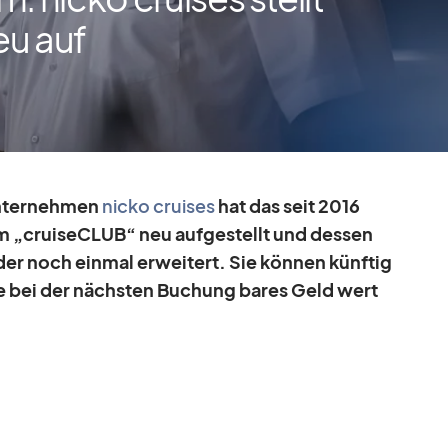
eu auf
n­ter­neh­men
nicko crui­ses
hat das seit 2016
„crui­se­CLUB“ neu auf­ge­stellt und des­sen
­der noch ein­mal er­wei­tert. Sie kön­nen künf­tig
e bei der nächs­ten Bu­chung ba­res Geld wert