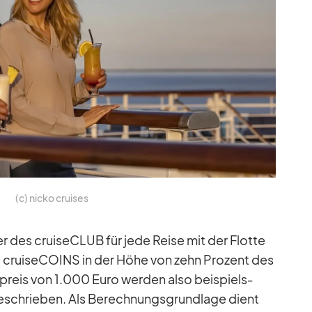
(c) nicko crui­ses
­der des crui­se­CLUB für jede Reise mit der Flotte
e crui­se­CO­INS in der Höhe von zehn Pro­zent des
se­preis von 1.000 Euro wer­den also bei­spiels­
­schrie­ben. Als Be­rech­nungs­grund­lage dient