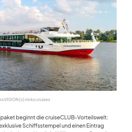
k­oVI­SION (c) nicko crui­ses
pa­ket be­ginnt die crui­se­CLUB-Vor­teils­welt:
x­klu­sive Schiffs­stem­pel und ei­nen Ein­trag