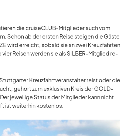
­tie­ren die crui­se­CLUB-Mit­glie­der auch vom
­tem. Schon ab der ers­ten Reise stei­gen die Gäste
wird er­reicht, so­bald sie an zwei Kreuz­fahr­ten
 vier Rei­sen wer­den sie als SIL­BER-Mit­glied re­
t­gar­ter Kreuz­fahrt­ver­an­stal­ter reist oder die
ucht, ge­hört zum ex­klu­si­ven Kreis der GOLD-
 Der je­wei­lige Sta­tus der Mit­glie­der kann nicht
t ist wei­ter­hin kos­ten­los.