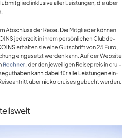
b­mit­glied in­klu­sive al­ler Leis­tun­gen, die über
n.
em Ab­schluss der Reise. Die Mit­glie­der kön­nen
CO­INS je­der­zeit in ih­rem per­sön­li­chen Club­de­
CO­INS er­hal­ten sie eine Gut­schrift von 25 Euro,
u­chung ein­ge­setzt wer­den kann. Auf der Web­site
en
Rech­ner
, der den je­wei­li­gen Rei­se­preis in crui­
e­gut­ha­ben kann da­bei für alle Leis­tun­gen ein­
i­se­an­tritt über nicko crui­ses ge­bucht wer­den.
teilswelt