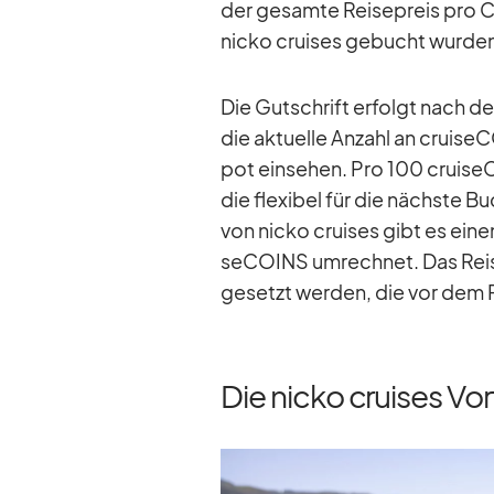
der ge­samte Rei­se­preis pro Clu
nicko crui­ses ge­bucht wur­de
Die Gut­schrift er­folgt nach d
die ak­tu­elle An­zahl an crui­se­
pot ein­se­hen. Pro 100 crui­se­
die fle­xi­bel für die nächste B
von nicko crui­ses gibt es ei­n
se­CO­INS um­rech­net. Das Rei­s
ge­setzt wer­den, die vor dem Re
Die nicko cruises Vor