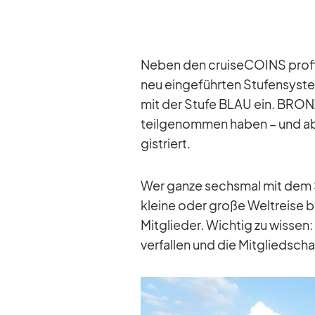
Ne­ben den crui­se­CO­INS pro­fi
neu ein­ge­führ­ten Stu­fen­sys
mit der Stufe BLAU ein. BRONZE 
teil­ge­nom­men ha­ben – und ab
gis­triert.
Wer ganze sechs­mal mit dem Stut
kleine oder große Welt­reise b
Mit­glie­der. Wich­tig zu wis­sen:
ver­fal­len und die Mit­glied­schaf