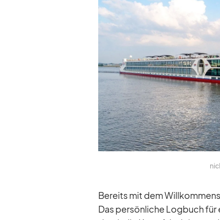
nic
Be­reits mit dem Will­kom­mens­
Das per­sön­li­che Log­buch für e