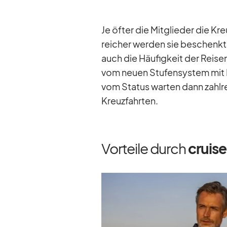
Je öf­ter die Mit­glie­der die K
rei­cher wer­den sie be­schenkt
auch die Häu­fig­keit der Rei­sen
vom neuen Stu­fen­sys­tem mi
vom Sta­tus war­ten dann zahl­re
Kreuz­fahr­ten.
Vorteile durch
cruis