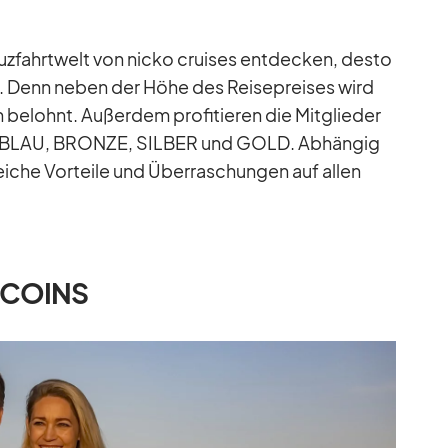
reuz­fahrt­welt von nicko crui­ses ent­de­cken, desto
. Denn ne­ben der Höhe des Rei­se­prei­ses wird
 be­lohnt. Au­ßer­dem pro­fi­tie­ren die Mit­glie­der
t BLAU, BRONZE, SILBER und GOLD. Ab­hän­gig
i­che Vor­teile und Über­ra­schun­gen auf al­len
eCOINS