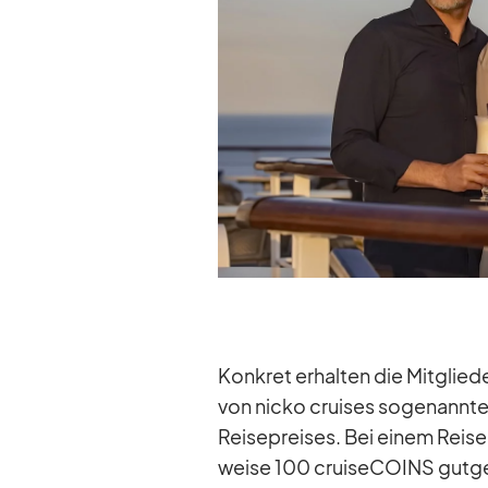
Kon­kret er­hal­ten die Mit­glie
von nicko crui­ses so­ge­nannt
Rei­se­prei­ses. Bei ei­nem Rei­
weise 100 crui­se­CO­INS gut­ge