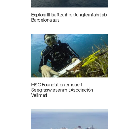
Explora III läuft zu ihrer Jungfernfahrt ab
Barcelona aus
MSC Foundation erneuert
Seegraswiesen mit Asociación
Vellmarí