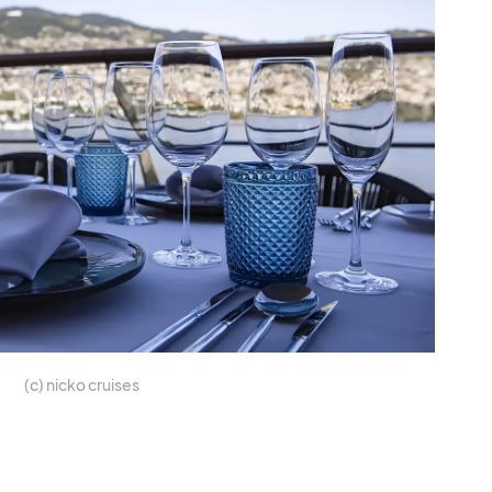
(c) nicko crui­ses