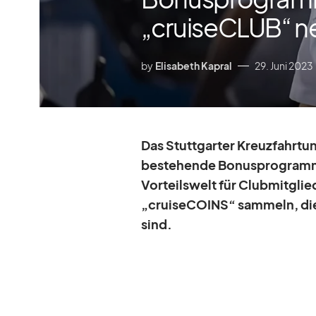
„cruiseCLUB“ n
by
Elisabeth Kapral
29. Juni 2023
Das Stutt­gar­ter Kreuz­fahrt­u
be­stehende Bo­nus­pro­gramm 
Vor­teils­welt für Club­mit­glie
„crui­se­CO­INS“ sam­meln, di
sind.