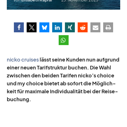
nicko crui­ses
lässt seine Kun­den nun auf­grund
ei­ner neuen Ta­rif­struk­tur bu­chen. Die Wahl
zwi­schen den bei­den Ta­ri­fen nicko’s choice
und my choice bie­tet ab so­fort die Mög­lich­
keit für ma­xi­male In­di­vi­dua­li­tät bei der Rei­se­
bu­chung.