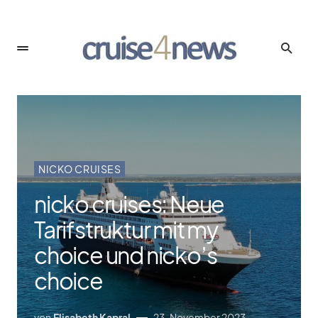
NICKO CRUISES
nicko cruises: Neue
Tarifstruktur mit my
choice und nicko’s
choice
von
Elisabeth Kapral
23. November 2023