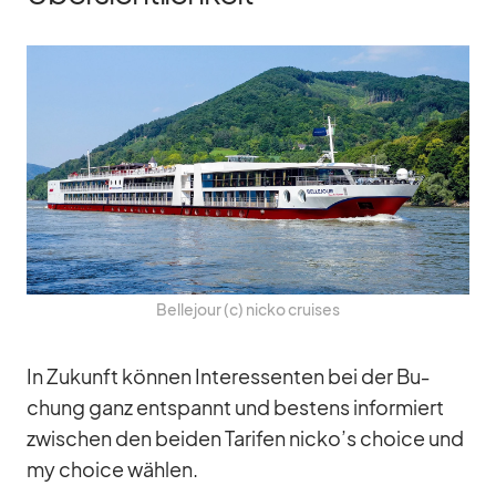
Bel­le­jour (c) nicko crui­ses
In Zu­kunft kön­nen In­ter­es­sen­ten bei der Bu­
chung ganz ent­spannt und bes­tens in­for­miert
zwi­schen den bei­den Ta­ri­fen nicko’s choice und
my choice wäh­len.