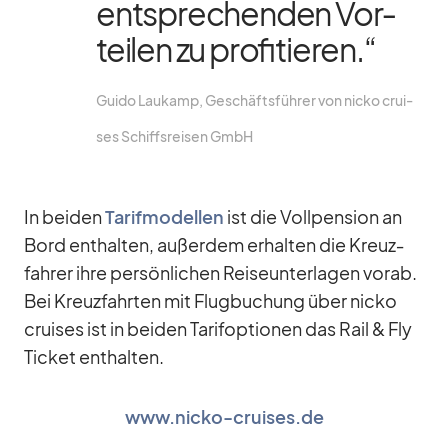
ent­spre­chen­den Vor­
tei­len zu pro­fi­tie­ren.“
Guido Lau­kamp, Ge­schäfts­füh­rer von nicko crui­
ses Schiffs­rei­sen GmbH
In bei­den
Ta­rif­mo­del­len
ist die Voll­pen­sion an
Bord ent­hal­ten, au­ßer­dem er­hal­ten die Kreuz­
fah­rer ihre per­sön­li­chen Rei­se­un­ter­la­gen vorab.
Bei Kreuz­fahr­ten mit Flug­bu­chung über nicko
crui­ses ist in bei­den Ta­rif­op­tio­nen das Rail & Fly
Ti­cket ent­hal­ten.
www.nicko-cruises.de