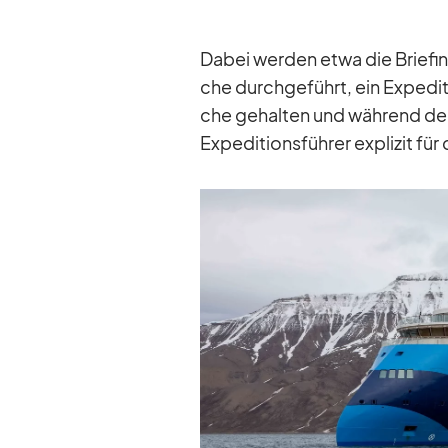
Da­bei wer­den etwa die Brie­f
che durch­ge­führt, ein Ex­pe­di­
che ge­hal­ten und wäh­rend der
Ex­pe­di­ti­ons­füh­rer ex­pli­zit