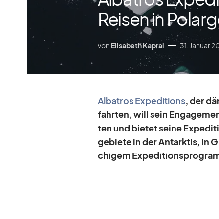
Reisen in Polar
von
Elisabeth Kapral
31. Januar 2
Al­ba­tros Ex­pe­di­ti­ons
, der dä­
fahr­ten, will sein En­ga­ge­m
ten und bie­tet seine Ex­pe­di­t
ge­biete in der Ant­ark­tis, in
chi­gem Ex­pe­di­ti­ons­pro­gr