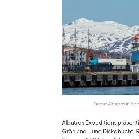
Ocean Al­ba­tros in Trom
Al­ba­tros Ex­pe­di­ti­ons prä­se
Grönland‑, und Dis­ko­bucht-Re