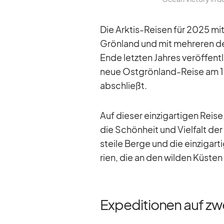
Die Ark­tis-Rei­sen für 2025 mit
Grön­land und mit meh­re­ren de
Ende letz­ten Jah­res ver­öf­fent
neue Ost­grön­land-Reise am 17
ab­schließt.
Auf die­ser ein­zig­ar­ti­gen Re
die Schön­heit und Viel­falt der R
steile Berge und die ein­zig­ar­t
rien, die an den wil­den Küs­ten
Expeditionen auf zw