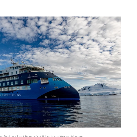
Ant­ark­tis /​ Foyn (c) Al­ba­tros Ex­pe­di­ti­ons