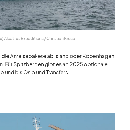
 Al­ba­tros Ex­pe­di­ti­ons /​ Chris­tian Kruse
die An­rei­se­pa­kete ab Is­land oder Ko­pen­ha­gen
ten. Für Spitz­ber­gen gibt es ab 2025 op­tio­nale
g ab und bis Oslo und Trans­fers.