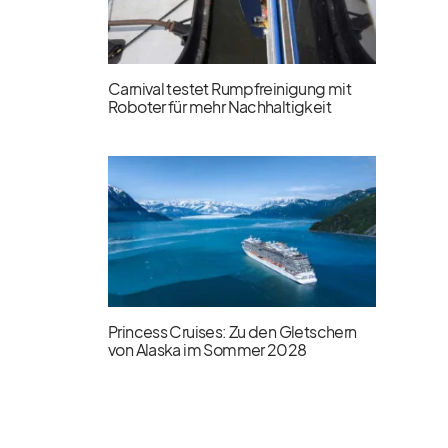
Carnival testet Rumpfreinigung mit
Roboter für mehr Nachhaltigkeit
Princess Cruises: Zu den Gletschern
von Alaska im Sommer 2028