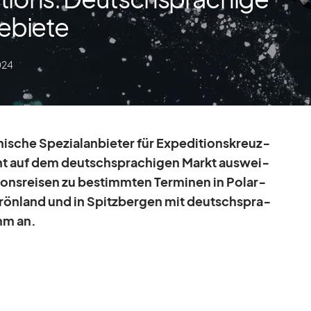
gebiete
024
ni­sche Spe­zi­al­an­bie­ter für Ex­pe­di­ti­ons­kreuz­
ent auf dem deutsch­spra­chi­gen Markt aus­wei­
i­ons­rei­sen zu be­stimm­ten Ter­mi­nen in Po­lar­
 Grön­land und in Spitz­ber­gen mit deutsch­spra­
amm an.