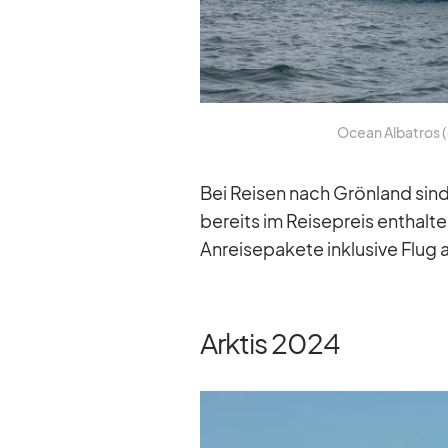
Ocean Al­ba­tros (c)
Bei Rei­sen nach Grön­land sind 
be­reits im Rei­se­preis ent­hal­
An­rei­se­pa­kete in­klu­sive Flu
Arktis 2024