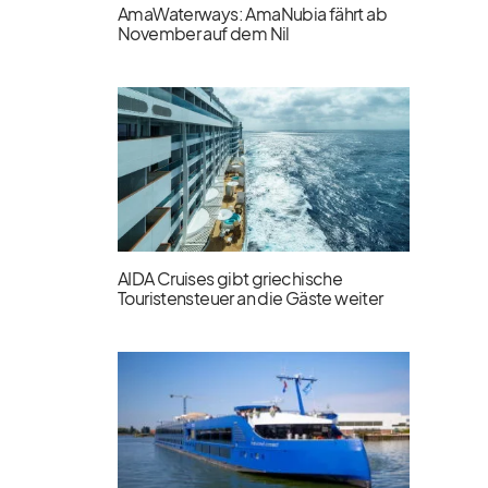
AmaWaterways: AmaNubia fährt ab
November auf dem Nil
AIDA Cruises gibt griechische
Touristensteuer an die Gäste weiter