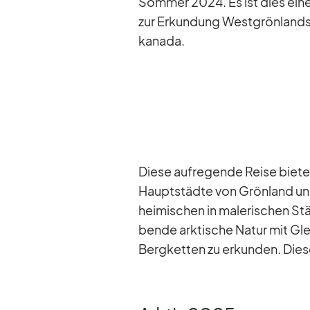
Som­mer 2024. Es ist dies eine 
zur Er­kun­dung West­grön­lands 
ka­nada.
Diese auf­re­gende Reise bie­tet
Haupt­städte von Grön­land und 
hei­mi­schen in ma­le­ri­schen S
bende ark­ti­sche Na­tur mit Gle
Berg­ket­ten zu er­kun­den. Dies