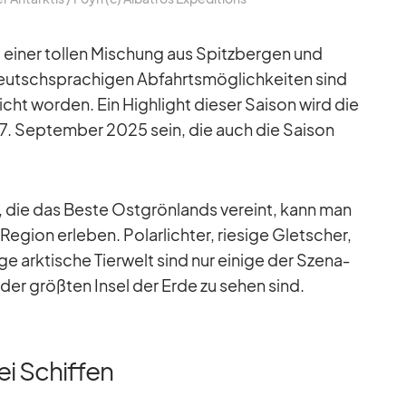
 ei­ner tol­len Mi­schung aus Spitz­ber­gen und
utsch­spra­chi­gen Ab­fahrts­mög­lich­kei­ten sind
­licht wor­den. Ein High­light die­ser Sai­son wird die
. Sep­tem­ber 2025 sein, die auch die Sai­son
ise, die das Beste Ost­grön­lands ver­eint, kann man
e­gion er­le­ben. Po­lar­lich­ter, rie­sige Glet­scher,
ige ark­ti­sche Tier­welt sind nur ei­nige der Sze­na­
 der größ­ten In­sel der Erde zu se­hen sind.
ei Schiffen