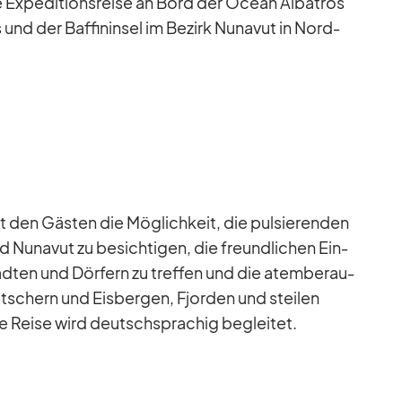
Ex­pe­di­ti­ons­reise an Bord der Ocean Al­ba­tros
und der Baf­fin­in­sel im Be­zirk Nuna­vut in Nord­
 den Gäs­ten die Mög­lich­keit, die pul­sie­ren­den
Nuna­vut zu be­sich­ti­gen, die freund­li­chen Ein­
täd­ten und Dör­fern zu tref­fen und die atem­be­rau­
t­schern und Eis­ber­gen, Fjor­den und stei­len
e Reise wird deutsch­spra­chig be­glei­tet.