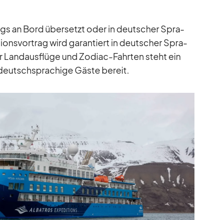
ings an Bord über­setzt oder in deut­scher Spra­
ti­ons­vor­trag wird ga­ran­tiert in deut­scher Spra­
 Land­aus­flüge und Zo­diac-Fahr­ten steht ein
 für deutsch­spra­chige Gäste be­reit.