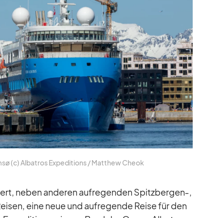
sø (c) Al­ba­tros Ex­pe­di­ti­ons /​ Matthew Cheok
n­tiert, ne­ben an­de­ren auf­re­gen­den Spitzbergen‑,
i­sen, eine neue und auf­re­gende Reise für den