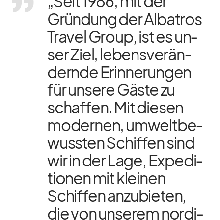
„Seit 1986, mit der
Grün­dung der Al­ba­tros
Tra­vel Group, ist es un­
ser Ziel, le­bens­ver­än­
dernde Er­in­ne­run­gen
für un­sere Gäste zu
schaf­fen. Mit die­sen
mo­der­nen, um­welt­be­
wuss­ten Schif­fen sind
wir in der Lage, Ex­pe­di­
tio­nen mit klei­nen
Schif­fen an­zu­bie­ten,
die von un­se­rem nor­di­