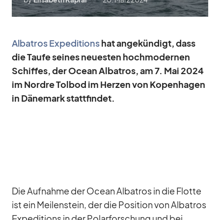
Al­ba­tros Ex­pe­di­ti­ons
hat an­ge­kün­digt, dass
die Taufe sei­nes neu­es­ten hoch­mo­der­nen
Schif­fes, der Ocean Al­ba­tros, am 7. Mai 2024
im Nordre Tol­bod im Her­zen von Ko­pen­ha­gen
in Dä­ne­mark statt­fin­det.
Die Auf­nahme der Ocean Al­ba­tros in die Flotte
ist ein Mei­len­stein, der die Po­si­tion von Al­ba­tros
Ex­pe­di­ti­ons in der Po­lar­for­schung und bei