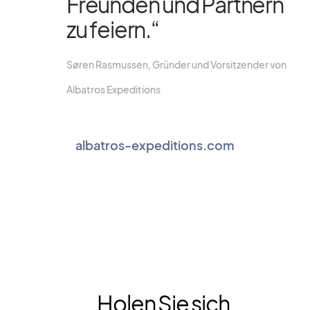
Freun­den und Part­nern
zu fei­ern.“
Sø­ren Ras­mus­sen, Grün­der und Vor­sit­zen­der von
Al­ba­tros Ex­pe­di­ti­ons
albatros-expeditions.com
Holen Sie sich