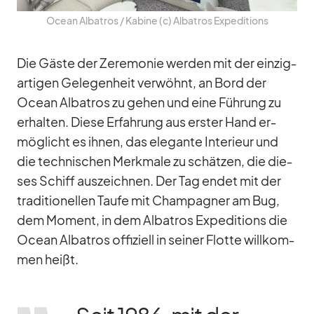
Ocean Al­ba­tros /​ Ka­bine (c) Al­ba­tros Ex­pe­di­ti­ons
Die Gäste der Ze­re­mo­nie wer­den mit der ein­zig­
ar­ti­gen Ge­le­gen­heit ver­wöhnt, an Bord der
Ocean Al­ba­tros zu ge­hen und eine Füh­rung zu
er­hal­ten. Diese Er­fah­rung aus ers­ter Hand er­
mög­licht es ih­nen, das ele­gante In­te­ri­eur und
die tech­ni­schen Merk­male zu schät­zen, die die­
ses Schiff aus­zeich­nen. Der Tag en­det mit der
tra­di­tio­nel­len Taufe mit Cham­pa­gner am Bug,
dem Mo­ment, in dem Al­ba­tros Ex­pe­di­ti­ons die
Ocean Al­ba­tros of­fi­zi­ell in sei­ner Flotte will­kom­
men heißt.