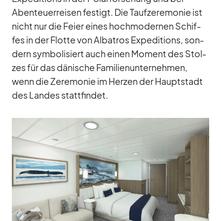
Aben­teu­er­rei­sen fes­tigt. Die Tauf­ze­re­mo­nie ist
nicht nur die Feier ei­nes hoch­mo­der­nen Schif­
fes in der Flotte von Al­ba­tros Ex­pe­di­ti­ons, son­
dern sym­bo­li­siert auch ei­nen Mo­ment des Stol­
zes für das dä­ni­sche Fa­mi­li­en­un­ter­neh­men,
wenn die Ze­re­mo­nie im Her­zen der Haupt­stadt
des Lan­des statt­fin­det.