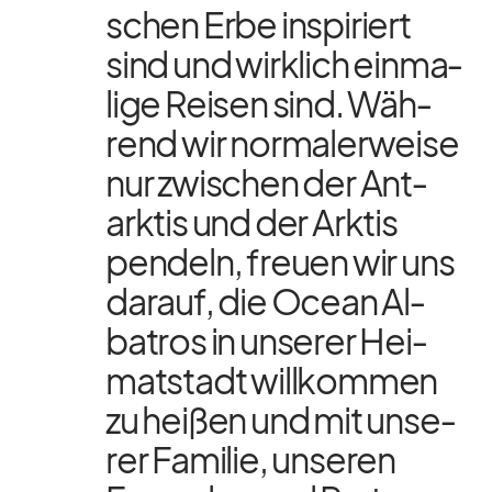
schen Erbe in­spi­riert
sind und wirk­lich ein­ma­
lige Rei­sen sind. Wäh­
rend wir nor­ma­ler­weise
nur zwi­schen der Ant­
ark­tis und der Ark­tis
pen­deln, freuen wir uns
dar­auf, die Ocean Al­
ba­tros in un­se­rer Hei­
mat­stadt will­kom­men
zu hei­ßen und mit un­se­
rer Fa­mi­lie, un­se­ren