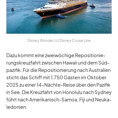
Dis­ney Won­der (c) Dis­ney Cruise Line
Dazu kommt eine zwei­wö­chige Re­po­si­tio­nie­
rungs­kreuz­fahrt zwi­schen Ha­waii und dem Süd­
pa­zi­fik. Für die Re­po­si­tio­nie­rung nach Aus­tra­lien
sticht das Schiff mit 1.750 Gäs­ten im Ok­to­ber
2025 zu ei­ner 14-Nächte-Reise über den Pa­zi­fik
in See. Die Kreuz­fahrt von Ho­no­lulu nach Syd­ney
führt nach Ame­ri­ka­nisch-Sa­moa, Fiji und Neu­ka­
le­do­nien.