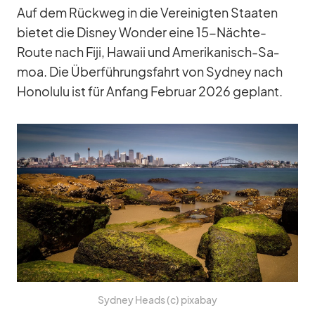
Auf dem Rück­weg in die Ver­ei­nig­ten Staa­ten
bie­tet die Dis­ney Won­der eine 15-Nächte-
Route nach Fiji, Ha­waii und Ame­ri­ka­nisch-Sa­
moa. Die Über­füh­rungs­fahrt von Syd­ney nach
Ho­no­lulu ist für An­fang Fe­bruar 2026 ge­plant.
Syd­ney Heads (c) pix­a­bay