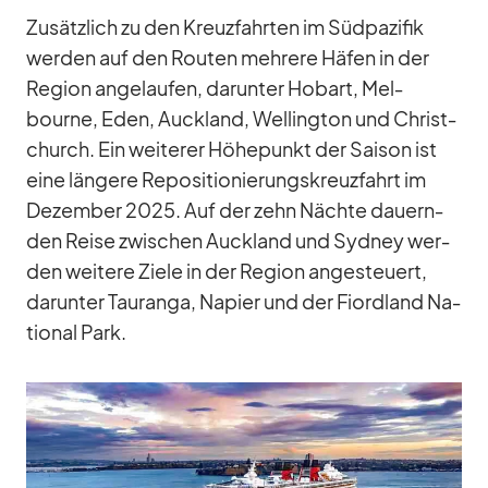
Zu­sätz­lich zu den Kreuz­fahr­ten im Süd­pa­zi­fik
wer­den auf den Rou­ten meh­rere Hä­fen in der
Re­gion an­ge­lau­fen, dar­un­ter Ho­bart, Mel­
bourne, Eden, Auck­land, Wel­ling­ton und Christ­
church. Ein wei­te­rer Hö­he­punkt der Sai­son ist
eine län­gere Re­po­si­tio­nie­rungs­kreuz­fahrt im
De­zem­ber 2025. Auf der zehn Nächte dau­ern­
den Reise zwi­schen Auck­land und Syd­ney wer­
den wei­tere Ziele in der Re­gion an­ge­steu­ert,
dar­un­ter Tau­ranga, Na­pier und der Fiord­land Na­
tio­nal Park.