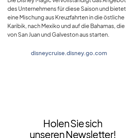
des Un­ter­neh­mens für diese Sai­son und bie­tet
eine Mi­schung aus Kreuz­fahr­ten in die öst­li­che
Ka­ri­bik, nach Me­xiko und auf die Ba­ha­mas, die
von San Juan und Gal­ves­ton aus star­ten.
disneycruise.disney.go.com
Holen Sie sich
unseren Newsletter!