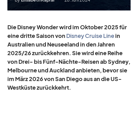
Die Dis­ney Won­der wird im Ok­to­ber 2025 für
eine dritte Sai­son von
Dis­ney Cruise Line
in
Aus­tra­lien und Neu­see­land in den Jah­ren
2025/​26 zu­rück­keh­ren. Sie wird eine Reihe
von Drei- bis Fünf-Nächte-Rei­sen ab Syd­ney,
Mel­bourne und Auck­land an­bie­ten, be­vor sie
im März 2026 von San Diego aus an die US-
West­küste zu­rück­kehrt.