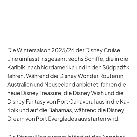
Die Win­ter­sai­son 2025/​26 der Dis­ney Cruise
Line um­fasst ins­ge­samt sechs Schiffe, die in die
Ka­ri­bik, nach Nord­ame­rika und in den Süd­pa­zi­fik
fah­ren. Wäh­rend die Dis­ney Won­der Rou­ten in
Aus­tra­lien und Neu­see­land an­bie­tet, fah­ren die
neue Dis­ney Tre­asure, die Dis­ney Wish und die
Dis­ney Fan­tasy von Port Ca­na­ve­ral aus in die Ka­
ri­bik und auf die Ba­ha­mas, wäh­rend die Dis­ney
Dream von Port Ever­glades aus star­ten wird.
Die Dis­ney Ma­gic ver­voll­stän­digt das An­ge­bot