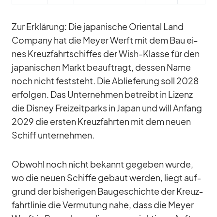
Zur Er­klä­rung: Die ja­pa­ni­sche Ori­en­tal Land
Com­pany hat die Meyer Werft mit dem Bau ei­
nes Kreuz­fahrt­schif­fes der Wish-Klasse für den
ja­pa­ni­schen Markt be­auf­tragt, des­sen Name
noch nicht fest­steht. Die Ab­lie­fe­rung soll 2028
er­fol­gen. Das Un­ter­neh­men be­treibt in Li­zenz
die Dis­ney Frei­zeit­parks in Ja­pan und will An­fang
2029 die ers­ten Kreuz­fahr­ten mit dem neuen
Schiff un­ter­neh­men.
Ob­wohl noch nicht be­kannt ge­ge­ben wurde,
wo die neuen Schiffe ge­baut wer­den, liegt auf­
grund der bis­he­ri­gen Bau­ge­schichte der Kreuz­
fahrt­li­nie die Ver­mu­tung nahe, dass die Meyer