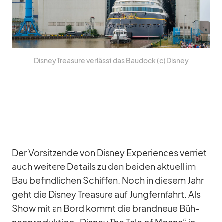
Dis­ney Tre­asure ver­lässt das Bau­dock (c) Dis­ney
Der Vor­sit­zende von Dis­ney Ex­pe­ri­en­ces ver­riet
auch wei­tere De­tails zu den bei­den ak­tu­ell im
Bau be­find­li­chen Schif­fen. Noch in die­sem Jahr
geht die Dis­ney Tre­asure auf Jung­fern­fahrt. Als
Show mit an Bord kommt die brand­neue Büh­
nen­pro­duk­tion „Dis­ney The Tale of Mo­ana“ in­