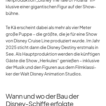
klu­sive ei­ner gi­gan­ti­schen Fi­gur auf der Show­
bühne.
Te Kā er­scheint da­bei als mehr als vier Me­ter
große Puppe – die größte, die je für eine Show
von Dis­ney Cruise Line pro­du­ziert wurde. Im Jahr
2025 sticht dann die Dis­ney De­stiny erst­mals in
See. Als Haupt­pro­duk­tion wer­den die künf­ti­gen
Gäste die Show „Her­ku­les“ ge­nie­ßen – in­klu­sive
der Mu­sik und den Fi­gu­ren aus dem Film­klas­si­
ker der Walt Dis­ney Ani­ma­tion Stu­dios.
Wann und wo der Bau der
Disney-Schiffe erfolgte