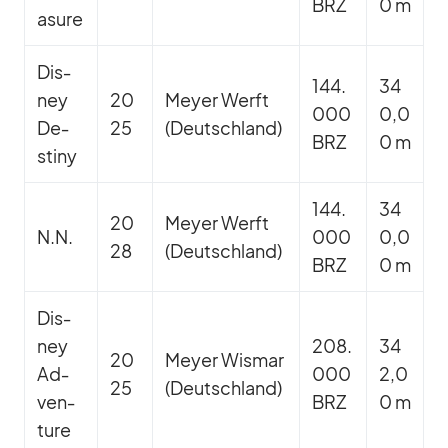
BRZ
0 m
asure
Dis­
144.
34
ney
20
Meyer Werft
000
0,0
De­
25
(Deutsch­land)
BRZ
0 m
stiny
144.
34
20
Meyer Werft
N.N.
000
0,0
28
(Deutsch­land)
BRZ
0 m
Dis­
ney
208.
34
20
Meyer Wis­mar
Ad­
000
2,0
25
(Deutsch­land)
ven­
BRZ
0 m
ture