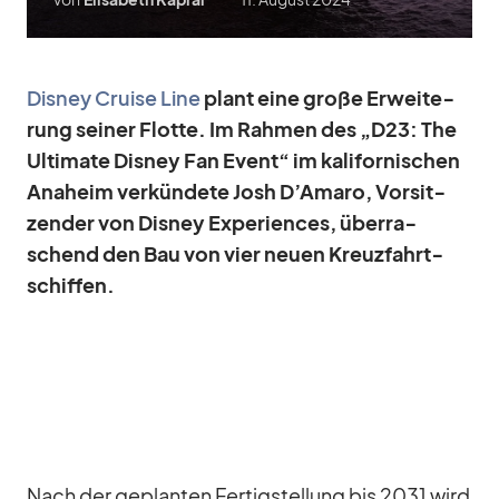
Dis­ney Cruise Line
plant eine große Er­wei­te­
rung sei­ner Flotte. Im Rah­men des „D23: The
Ul­ti­mate Dis­ney Fan Event“ im ka­li­for­ni­schen
Ana­heim ver­kün­dete Josh D’Amaro, Vor­sit­
zen­der von Dis­ney Ex­pe­ri­en­ces, über­ra­
schend den Bau von vier neuen Kreuz­fahrt­
schif­fen.
Nach der ge­plan­ten Fer­tig­stel­lung bis 2031 wird