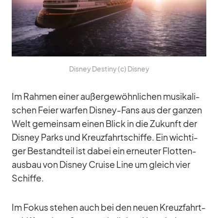
Dis­ney De­stiny (c) Dis­ney
Im Rah­men ei­ner au­ßer­ge­wöhn­li­chen mu­si­ka­li­
schen Feier war­fen Dis­ney-Fans aus der gan­zen
Welt ge­mein­sam ei­nen Blick in die Zu­kunft der
Dis­ney Parks und Kreuz­fahrt­schiffe. Ein wich­ti­
ger Be­stand­teil ist da­bei ein er­neu­ter Flot­ten­
aus­bau von Dis­ney Cruise Line um gleich vier
Schiffe.
Im Fo­kus ste­hen auch bei den neuen Kreuz­fahrt­