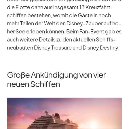
die Flotte dann aus ins­ge­samt 13 Kreuz­fahrt­
schif­fen be­stehen, wo­mit die Gäste in noch
mehr Tei­len der Welt den Dis­ney-Zau­ber auf ho­
her See er­le­ben kön­nen. Beim Fan-Event gab es
auch wei­tere De­tails zu den ak­tu­el­len Schiffs­
neu­bau­ten Dis­ney Tre­asure und Dis­ney De­stiny.
Große Ankündigung von vier
neuen Schiffen