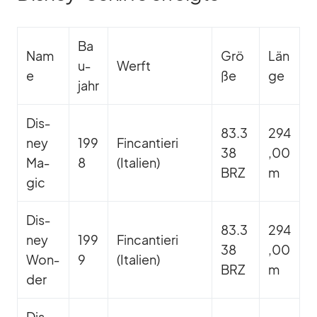
Ba
Nam
Grö
Län
u­
Werft
e
ße
ge
jahr
Dis­
83.3
294
ney
199
Fin­can­tieri
38
,00
Ma­
8
(Ita­lien)
BRZ
m
gic
Dis­
83.3
294
ney
199
Fin­can­tieri
38
,00
Won­
9
(Ita­lien)
BRZ
m
der
Dis­