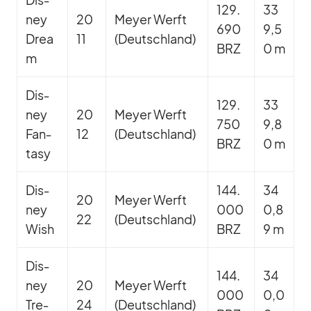
129.
33
ney
20
Meyer Werft
690
9,5
Drea
11
(Deutsch­land)
BRZ
0 m
m
Dis­
129.
33
ney
20
Meyer Werft
750
9,8
Fan­
12
(Deutsch­land)
BRZ
0 m
tasy
Dis­
144.
34
20
Meyer Werft
ney
000
0,8
22
(Deutsch­land)
Wish
BRZ
9 m
Dis­
144.
34
ney
20
Meyer Werft
000
0,0
Tre­
24
(Deutsch­land)