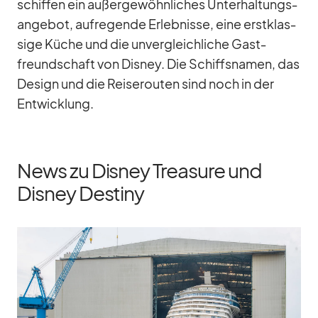
schif­fen ein au­ßer­ge­wöhn­li­ches Un­ter­hal­tungs­
an­ge­bot, auf­re­gende Er­leb­nisse, eine erst­klas­
sige Kü­che und die un­ver­gleich­li­che Gast­
freund­schaft von Dis­ney. Die Schiffs­na­men, das
De­sign und die Rei­se­rou­ten sind noch in der
Ent­wick­lung.
News zu Disney Treasure und
Disney Destiny