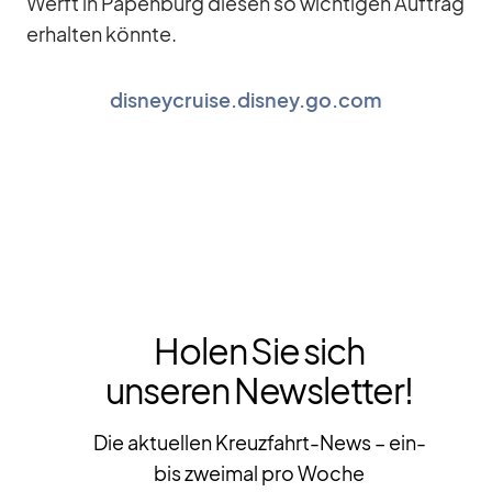
Werft in Pa­pen­burg die­sen so wich­ti­gen Auf­trag
er­hal­ten könnte.
disneycruise.disney.go.com
Holen Sie sich
unseren Newsletter!
Die aktuellen Kreuzfahrt-News – ein-
bis zweimal pro Woche