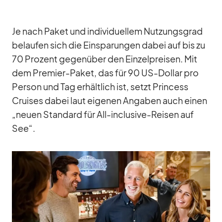
Je nach Pa­ket und in­di­vi­du­el­lem Nut­zungs­grad
be­lau­fen sich die Ein­spa­run­gen da­bei auf bis zu
70 Pro­zent ge­gen­über den Ein­zel­prei­sen. Mit
dem Pre­mier-Pa­ket, das für 90 US-Dol­lar pro
Per­son und Tag er­hält­lich ist, setzt Prin­cess
Crui­ses da­bei laut ei­ge­nen An­ga­ben auch ei­nen
„neuen Stan­dard für All-in­clu­sive-Rei­sen auf
See“.