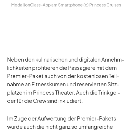
Me­dal­lionClass-App am Smart­phone (c) Prin­cess Crui­ses
Ne­ben den ku­li­na­ri­schen und di­gi­ta­len An­nehm­
lich­kei­ten pro­fi­tie­ren die Pas­sa­giere mit dem
Pre­mier-Pa­ket auch von der kos­ten­lo­sen Teil­
nahme an Fit­ness­kur­sen und re­ser­vier­ten Sitz­
plät­zen im Prin­cess Thea­ter. Auch die Trink­gel­
der für die Crew sind in­klu­diert.
Im Zuge der Auf­wer­tung der Pre­mier-Pa­kets
wurde auch die nicht ganz so um­fang­rei­che