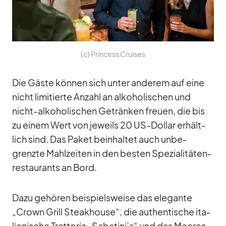
(c) Prin­cess Crui­ses
Die Gäste kön­nen sich un­ter an­de­rem auf eine
nicht li­mi­tierte An­zahl an al­ko­ho­li­schen und
nicht-al­ko­ho­li­schen Ge­trän­ken freuen, die bis
zu ei­nem Wert von je­weils 20 US-Dol­lar er­hält­
lich sind. Das Pa­ket be­inhal­tet auch un­be­
grenzte Mahl­zei­ten in den bes­ten Spe­zia­li­tä­ten­
re­stau­rants an Bord.
Dazu ge­hö­ren bei­spiels­weise das ele­gante
„Crown Grill Steak­house“, die au­then­ti­sche ita­
lie­ni­sche Trat­to­ria „Sabatini’s“ und das Mee­res­