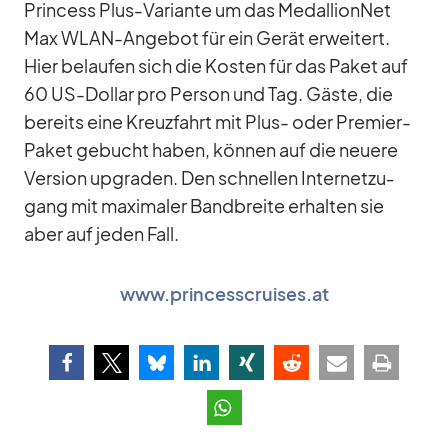
Prin­cess Plus-Va­ri­ante um das Me­dal­lionNet
Max WLAN-An­ge­bot für ein Ge­rät er­wei­tert.
Hier be­lau­fen sich die Kos­ten für das Pa­ket auf
60 US-Dol­lar pro Per­son und Tag. Gäste, die
be­reits eine Kreuz­fahrt mit Plus- oder Pre­mier-
Pa­ket ge­bucht ha­ben, kön­nen auf die neuere
Ver­sion up­graden. Den schnel­len In­ter­net­zu­
gang mit ma­xi­ma­ler Band­breite er­hal­ten sie
aber auf je­den Fall.
www.princesscruises.at