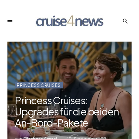
PRINCESS CRUISES
Princess Cruises:
Upgrades für die beiden
An-Bord-Pakete
von
Elisabeth Kapral
10. September 2024