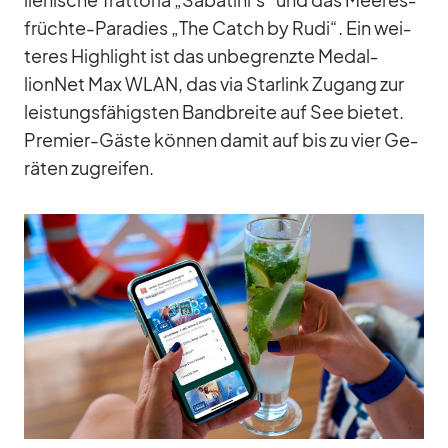
früchte-Pa­ra­dies „The Catch by Rudi“. Ein wei­
te­res High­light ist das un­be­grenzte Me­dal­
lionNet Max WLAN, das via Star­link Zu­gang zur
leis­tungs­fä­higs­ten Band­breite auf See bie­tet.
Pre­mier-Gäste kön­nen da­mit auf bis zu vier Ge­
rä­ten zu­grei­fen.