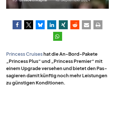
Prin­cess Crui­ses
hat die An-Bord-Pa­kete
„Prin­cess Plus“ und „Prin­cess Pre­mier“ mit
ei­nem Up­grade ver­se­hen und bie­tet den Pas­
sa­gie­ren da­mit künf­tig noch mehr Leis­tun­gen
zu güns­ti­gen Kon­di­tio­nen.