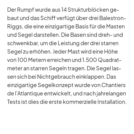
Der Rumpf wurde aus 14 Struk­tur­blö­cken ge­
baut und das Schiff ver­fügt über drei Bal­estron-
Riggs, die eine ein­zig­ar­tige Ba­sis für die Mas­ten
und Se­gel dar­stel­len. Die Ba­sen sind dreh- und
schwenk­bar, um die Leis­tung der drei star­ren
Se­gel zu er­hö­hen. Je­der Mast wird eine Höhe
von 100 Me­tern er­rei­chen und 1.500 Qua­drat­
me­ter an star­ren Se­geln tra­gen. Die Se­gel las­
sen sich bei Nicht­ge­brauch ein­klap­pen. Das
ein­zig­ar­tige Se­gel­kon­zept wurde von Chan­tiers
de l’At­lan­tique ent­wi­ckelt, und nach jah­re­lan­gen
Tests ist dies die erste kom­mer­zi­elle In­stal­la­tion.