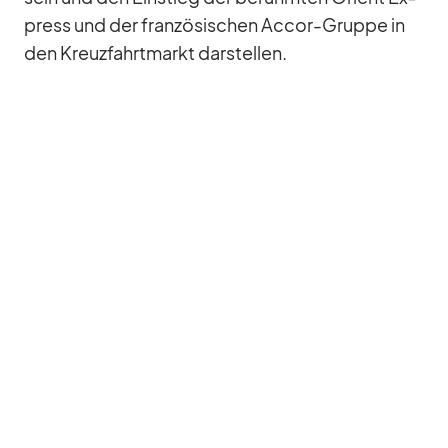
press und der fran­zö­si­schen Ac­cor-Gruppe in
den Kreuz­fahrt­markt dar­stel­len.