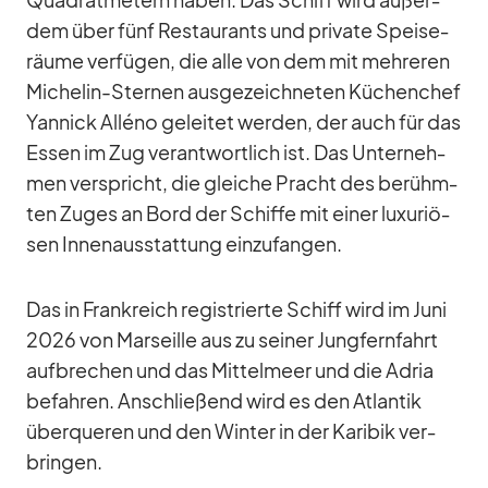
dem über fünf Re­stau­rants und pri­vate Spei­se­
räume ver­fü­gen, die alle von dem mit meh­re­ren
Mi­che­lin-Ster­nen aus­ge­zeich­ne­ten Kü­chen­chef
Yan­nick Al­léno ge­lei­tet wer­den, der auch für das
Es­sen im Zug ver­ant­wort­lich ist. Das Un­ter­neh­
men ver­spricht, die glei­che Pracht des be­rühm­
ten Zu­ges an Bord der Schiffe mit ei­ner lu­xu­riö­
sen In­nen­aus­stat­tung ein­zu­fan­gen.
Das in Frank­reich re­gis­trierte Schiff wird im Juni
2026 von Mar­seille aus zu sei­ner Jung­fern­fahrt
auf­bre­chen und das Mit­tel­meer und die Adria
be­fah­ren. An­schlie­ßend wird es den At­lan­tik
über­que­ren und den Win­ter in der Ka­ri­bik ver­
brin­gen.