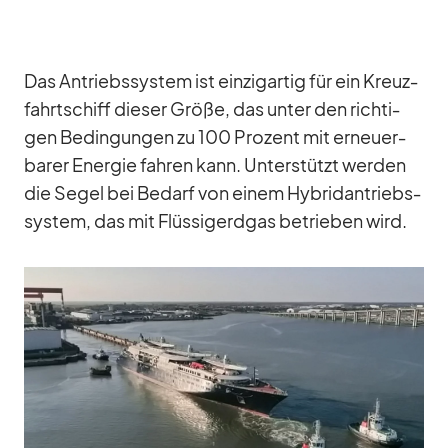
Das An­triebs­sys­tem ist ein­zig­ar­tig für ein Kreuz­
fahrt­schiff die­ser Größe, das un­ter den rich­ti­
gen Be­din­gun­gen zu 100 Pro­zent mit er­neu­er­
ba­rer En­er­gie fah­ren kann. Un­ter­stützt wer­den
die Se­gel bei Be­darf von ei­nem Hy­brid­an­triebs­
sys­tem, das mit Flüs­sig­erd­gas be­trie­ben wird.