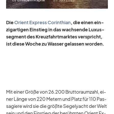
Die
Ori­ent Ex­press Co­rin­thian
, die ei­nen ein­
zig­ar­ti­gen Ein­stieg in das wach­sende Lu­xus­
seg­ment des Kreuz­fahrt­mark­tes ver­spricht,
ist diese Wo­che zu Was­ser ge­las­sen wor­den.
Mit ei­ner Größe von 26.200 Brut­to­raum­zahl, ei­
ner Länge von 220 Me­tern und Platz für 110 Pas­
sa­giere wird sie die größte Se­gel­yacht der Welt
sein und den Ein­stieg der be­rühm­ten Ori­ent Ex­