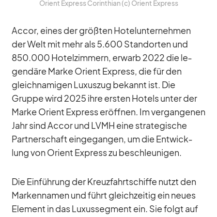
Ori­ent Ex­press Co­rin­thian (c) Ori­ent Ex­press
Ac­cor, ei­nes der größ­ten Ho­tel­un­ter­neh­men
der Welt mit mehr als 5.600 Stand­or­ten und
850.000 Ho­tel­zim­mern, er­warb 2022 die le­
gen­däre Marke Ori­ent Ex­press, die für den
gleich­na­mi­gen Lu­xus­zug be­kannt ist. Die
Gruppe wird 2025 ihre ers­ten Ho­tels un­ter der
Marke Ori­ent Ex­press er­öff­nen. Im ver­gan­ge­nen
Jahr sind Ac­cor und LVMH eine stra­te­gi­sche
Part­ner­schaft ein­ge­gan­gen, um die Ent­wick­
lung von Ori­ent Ex­press zu be­schleu­ni­gen.
Die Ein­füh­rung der Kreuz­fahrt­schiffe nutzt den
Mar­ken­na­men und führt gleich­zei­tig ein neues
Ele­ment in das Lu­xus­seg­ment ein. Sie folgt auf