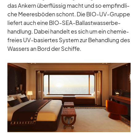
das An­kern über­flüs­sig macht und so emp­find­li­
che Mee­res­bö­den schont. Die BIO-UV-Gruppe
lie­fert auch eine BIO-SEA-Bal­last­was­ser­be­
hand­lung. Da­bei han­delt es sich um ein che­mie­
freies UV-ba­sier­tes Sys­tem zur Be­hand­lung des
Was­sers an Bord der Schiffe.