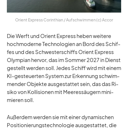
Ori­ent Ex­press Co­rin­thian /​ Auf­schwim­men (c) Ac­cor
Die Werft und Ori­ent Ex­press he­ben wei­tere
hoch­mo­derne Tech­no­lo­gien an Bord des Schif­
fes und des Schwes­ter­schiffs Ori­ent Ex­press
Olym­pian her­vor, das im Som­mer 2027 in Dienst
ge­stellt wer­den soll. Je­des Schiff wird mit ei­nem
KI-ge­steu­er­ten Sys­tem zur Er­ken­nung schwim­
men­der Ob­jekte aus­ge­stat­tet sein, das das Ri­
siko von Kol­li­sio­nen mit Mee­res­säu­gern mi­ni­
mie­ren soll.
Au­ßer­dem wer­den sie mit ei­ner dy­na­mi­schen
Po­si­tio­nie­rungs­tech­no­lo­gie aus­ge­stat­tet, die