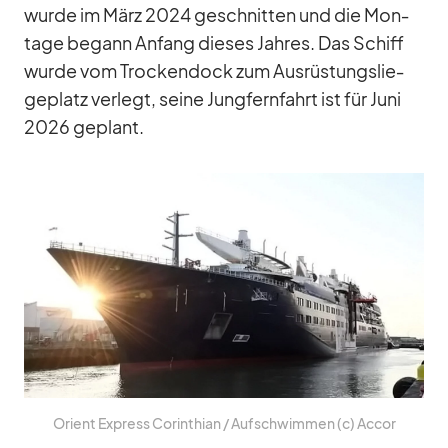
wurde im März 2024 ge­schnit­ten und die Mon­
tage be­gann An­fang die­ses Jah­res. Das Schiff
wurde vom Tro­cken­dock zum Aus­rüs­tungs­lie­
ge­platz ver­legt, seine Jung­fern­fahrt ist für Juni
2026 ge­plant.
Ori­ent Ex­press Co­rin­thian /​ Auf­schwim­men (c) Ac­cor