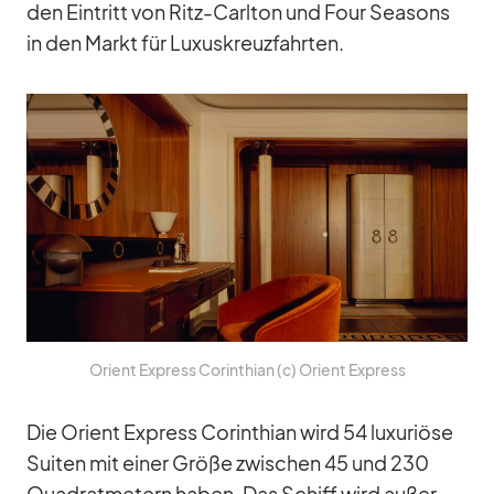
den Ein­tritt von Ritz-Carl­ton und Four Sea­sons
in den Markt für Lu­xus­kreuz­fahr­ten.
Ori­ent Ex­press Co­rin­thian (c) Ori­ent Ex­press
Die Ori­ent Ex­press Co­rin­thian wird 54 lu­xu­riöse
Sui­ten mit ei­ner Größe zwi­schen 45 und 230
Qua­drat­me­tern ha­ben. Das Schiff wird au­ßer­