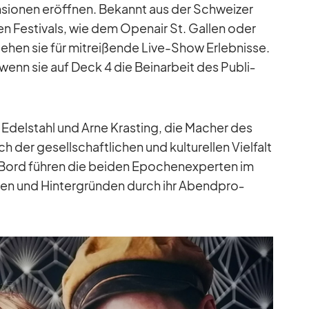
sio­nen er­öff­nen. Be­kannt aus der Schwei­zer
en Fes­ti­vals, wie dem Open­air St. Gal­len oder
te­hen sie für mit­rei­ßende Live-Show Er­leb­nisse.
 wenn sie auf Deck 4 die Bein­ar­beit des Pu­bli­
 Edel­stahl und Arne Kras­ting, die Ma­cher des
der ge­sell­schaft­li­chen und kul­tu­rel­len Viel­falt
ord füh­ren die bei­den Epo­chen­ex­per­ten im
en und Hin­ter­grün­den durch ihr Abend­pro­