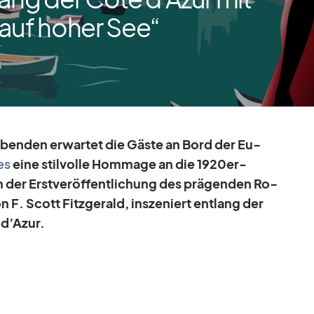
auf hoher See“
5
aben­den er­war­tet die Gäste an Bord der Eu­
es
eine stil­volle Hom­mage an die 1920er-
 der Erst­ver­öf­fent­li­chung des prä­gen­den Ro­
 Scott Fitz­ge­rald, in­sze­niert ent­lang der
e d’Azur.