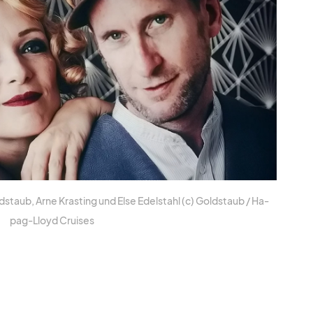
staub, Arne Kras­ting und Else Edel­stahl (c) Gold­staub /​ Ha­
pag-Lloyd Crui­ses