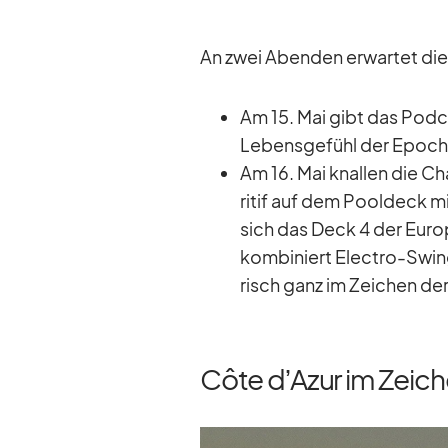
An zwei Aben­den er­war­tet d
Am 15. Mai gibt das Pod­ca
Le­bens­ge­fühl der Epo­ch
Am 16. Mai knal­len die C
ri­tif auf dem Pool­deck mi
sich das Deck 4 der Eu­ropa
kom­bi­niert Elec­tro-Swin
risch ganz im Zei­chen der
Côte dʼAzur im Zeic