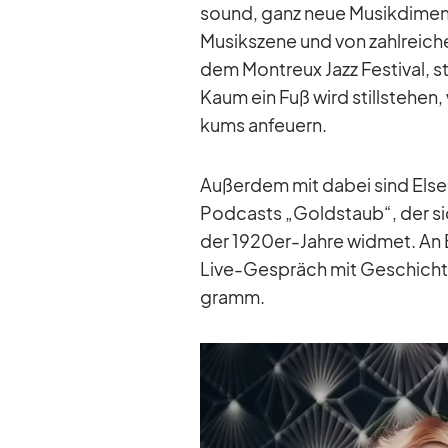
sound, ganz neue Mu­sik­di­men­
Mu­sik­szene und von zahl­rei­ch
dem Mon­treux Jazz Fes­ti­val, s
Kaum ein Fuß wird still­ste­hen,
kums an­feu­ern.
Au­ßer­dem mit da­bei sind Else
Pod­casts „Gold­staub“, der sich 
der 1920er-Jahre wid­met. An B
Live-Ge­spräch mit Ge­schich­t
gramm.