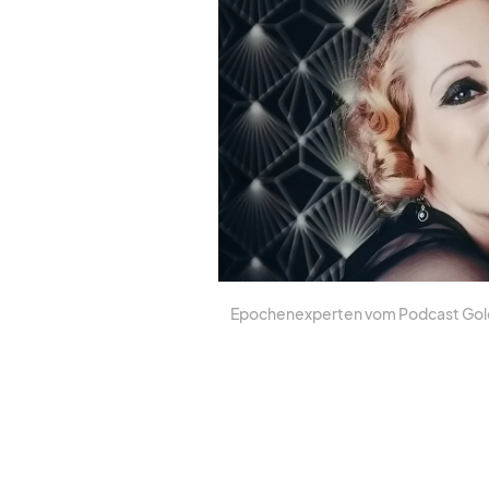
Epo­chen­ex­per­ten vom Pod­cast Gold­