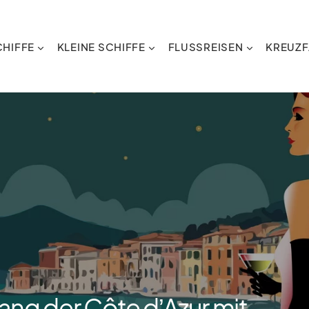
HIFFE
KLEINE SCHIFFE
FLUSSREISEN
KREUZF
ang der Côte dʼAzur mit