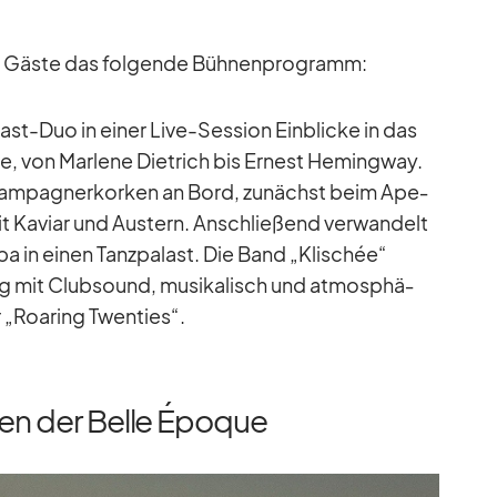
ie Gäste das fol­gende Büh­nen­pro­gramm:
st-Duo in ei­ner Live-Ses­sion Ein­bli­cke in das
e, von Mar­lene Diet­rich bis Er­nest He­ming­way.
ham­pa­gner­kor­ken an Bord, zu­nächst beim Ape­
t Ka­viar und Aus­tern. An­schlie­ßend ver­wan­delt
 in ei­nen Tanz­pa­last. Die Band „Kli­s­chée“
g mit Club­sound, mu­si­ka­lisch und at­mo­sphä­
 „Roaring Twen­ties“.
hen der Belle Époque