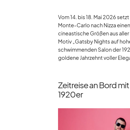
Vom 14. bis 18. Mai 2026 setzt di
Monte-Carlo nach Nizza ei­nen a
ci­ne­as­ti­sche Grö­ßen aus al­le
Mo­tiv „Gatsby Nights auf ho­he
schwim­men­den Sa­lon der 19
gol­dene Jahr­zehnt vol­ler Ele­
Zeitreise an Bord m
1920er