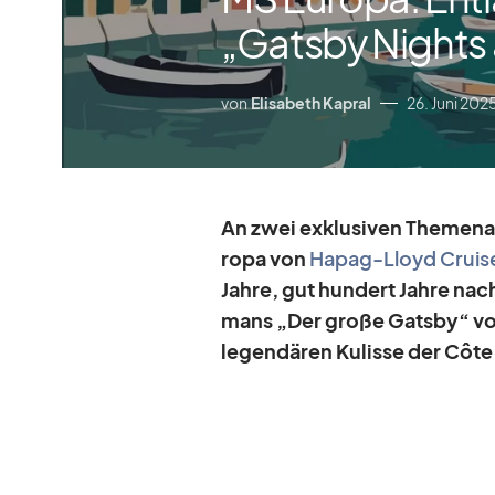
„Gatsby Nights 
von
Elisabeth Kapral
26. Juni 202
An zwei ex­klu­si­ven The­men­
ropa von
Ha­pag-Lloyd Crui­s
Jahre, gut hun­dert Jahre nach
mans „Der große Gatsby“ von F.
le­gen­dä­ren Ku­lisse der Côt