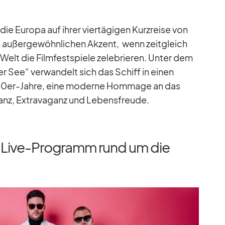
e Eu­ropa auf ih­rer vier­tä­gi­gen Kurz­reise von
u­ßer­ge­wöhn­li­chen Ak­zent, wenn zeit­gleich
r Welt die Film­fest­spiele ze­le­brie­ren. Un­ter dem
r See“ ver­wan­delt sich das Schiff in ei­nen
20er-Jahre, eine mo­derne Hom­mage an das
ganz, Ex­tra­va­ganz und Le­bens­freude.
it Live-Programm rund um die