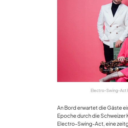
Elec­tro-Swing-Act Kli
An Bord er­war­tet die Gäste eine
Epo­che durch die Schwei­zer Küns
Elec­tro-Swing-Act, eine zeit­g