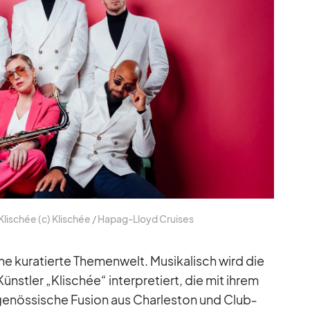
­s­chée (c) Kli­s­chée /​ Ha­pag-Lloyd Crui­ses
 ku­ra­tierte The­men­welt. Mu­si­ka­lisch wird die
t­ler „Kli­s­chée“ in­ter­pre­tiert, die mit ih­rem
e­nös­si­sche Fu­sion aus Charles­ton und Club­