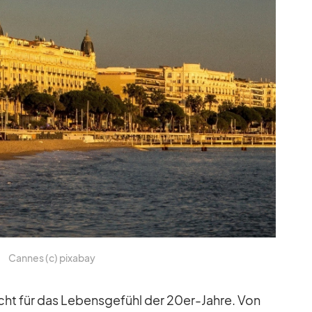
Can­nes (c) pix­a­bay
cht für das Le­bens­ge­fühl der 20er-Jahre. Von