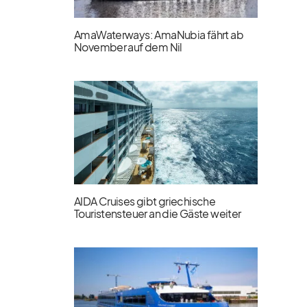
AmaWaterways: AmaNubia fährt ab
November auf dem Nil
AIDA Cruises gibt griechische
Touristensteuer an die Gäste weiter