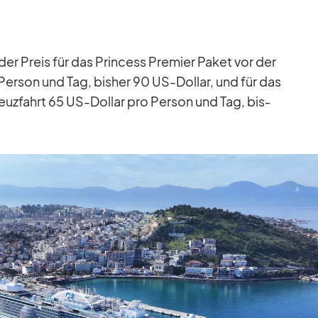
der Preis für das Prin­cess Pre­mier Pa­ket vor der
Per­son und Tag, bis­her 90 US-Dol­lar, und für das
reuz­fahrt 65 US-Dol­lar pro Per­son und Tag, bis­