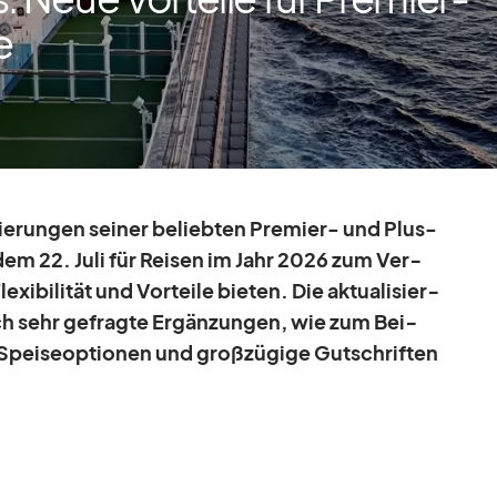
e
­sie­run­gen sei­ner be­lieb­ten Pre­mier- und Plus-
 dem 22. Juli für Rei­sen im Jahr 2026 zum Ver­
­bi­li­tät und Vor­teile bie­ten. Die ak­tua­li­sier­
ch sehr ge­fragte Er­gän­zun­gen, wie zum Bei­
 Spei­se­op­tio­nen und groß­zü­gige Gut­schrif­ten