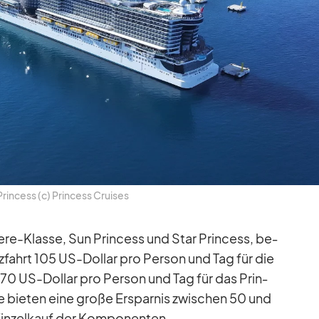
rin­cess (c) Prin­cess Crui­ses
re-Klasse, Sun Prin­cess und Star Prin­cess, be­
z­fahrt 105 US-Dol­lar pro Per­son und Tag für die
 70 US-Dol­lar pro Per­son und Tag für das Prin­
 bie­ten eine große Er­spar­nis zwi­schen 50 und
in­zel­kauf der Kom­po­nen­ten.