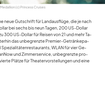
Me­dal­lion (c) Prin­cess Crui­ses
ine neue Gut­schrift für Land­aus­flüge, die je nach
Dol­lar bei sechs bis neun Ta­gen, 200 US-Dol­lar
zu 300 US-Dol­lar für Rei­sen von 21 und mehr Ta­
­ter­hin das un­be­grenzte Pre­mier-Ge­trän­ke­pa­
 Spe­zia­li­tä­ten­re­stau­rants, WLAN für vier Ge­
an­Now und Zim­mer­ser­vice, un­be­grenzte pro­
ser­vierte Plätze für Thea­ter­vor­stel­lun­gen und eine