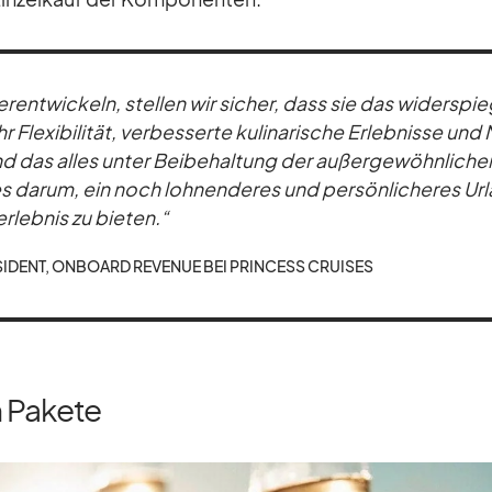
r­ent­wi­ckeln, stel­len wir si­cher, dass sie das wi­der­spie
e­xi­bi­li­tät, ver­bes­serte ku­li­na­ri­sche Er­leb­nisse un
nd das al­les un­ter Bei­be­hal­tung der au­ßer­ge­wöhn­li­ch
 es darum, ein noch loh­nen­de­res und per­sön­li­che­res Ur
er­leb­nis zu bie­ten.“
­SI­DENT, ON­BOARD RE­VE­NUE BEI PRIN­CESS CRUI­SES
n Pakete