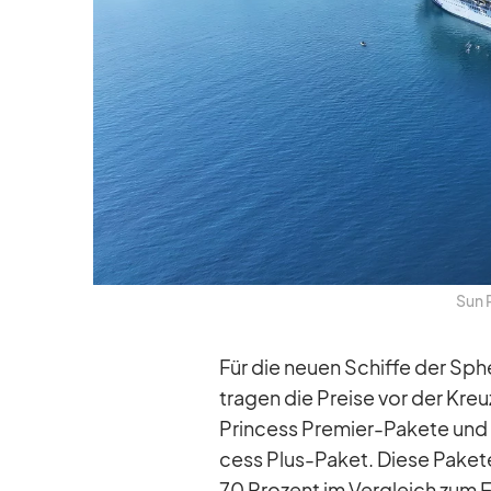
Sun P
Für die neuen Schiffe der Sphe
tra­gen die Preise vor der Kreu
Prin­cess Pre­mier-Pa­kete und
cess Plus-Pa­ket. Diese Pa­kete
70 Pro­zent im Ver­gleich zum E