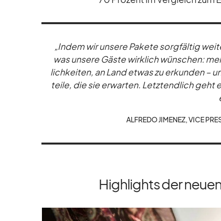
„In­dem wir un­sere Pa­kete sorg­fäl­tig wei­te
was un­sere Gäste wirk­lich wün­schen: mehr Fl
lich­kei­ten, an Land et­was zu er­kun­den – u
teile, die sie er­war­ten. Letzt­end­lich geht
AL­FREDO JI­ME­NEZ, VICE PRE
Highlights der neue