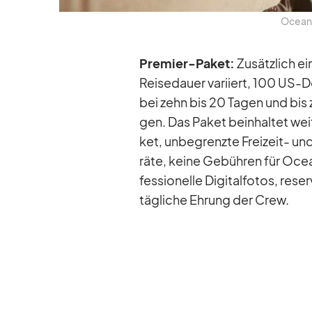
Oce­an­
Pre­mier-Pa­ket:
Zu­sätz­lich e
Rei­se­dauer va­ri­iert, 100 US-
bei zehn bis 20 Ta­gen und bis 
gen. Das Pa­ket be­inhal­tet wei
ket, un­be­grenzte Frei­zeit- und
räte, keine Ge­büh­ren für Oce­
fes­sio­nelle Di­gi­tal­fo­tos, re­
täg­li­che Eh­rung der Crew.