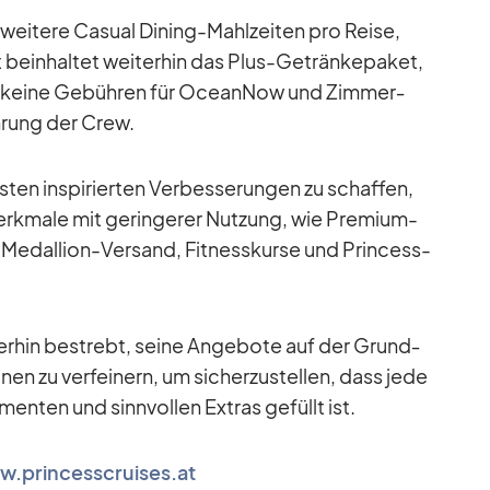
 wei­tere Ca­sual Di­ning-Mahl­zei­ten pro Reise,
 be­inhal­tet wei­ter­hin das Plus-Ge­trän­ke­pa­ket,
t, keine Ge­büh­ren für Oce­an­Now und Zim­mer­
Eh­rung der Crew.
en in­spi­rier­ten Ver­bes­se­run­gen zu schaf­fen,
rk­male mit ge­rin­ge­rer Nut­zung, wie Pre­mium-
 Me­dal­lion-Ver­sand, Fit­ness­kurse und Prin­cess-
ter­hin be­strebt, seine An­ge­bote auf der Grund­
o­nen zu ver­fei­nern, um si­cher­zu­stel­len, dass jede
en­ten und sinn­vol­len Ex­tras ge­füllt ist.
.princesscruises.at