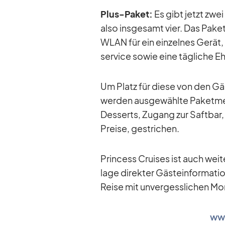
Plus-Pa­ket:
Es gibt jetzt zwei
also ins­ge­samt vier. Das Pa­ket
WLAN für ein ein­zel­nes Ge­rä
ser­vice so­wie eine täg­li­che 
Um Platz für diese von den Gäs­t
wer­den aus­ge­wählte Pa­ket­me
Des­serts, Zu­gang zur Saft­bar,
Preise, ge­stri­chen.
Prin­cess Crui­ses ist auch wei­
lage di­rek­ter Gäs­te­infor­ma­ti
Reise mit un­ver­gess­li­chen Mo­m
www