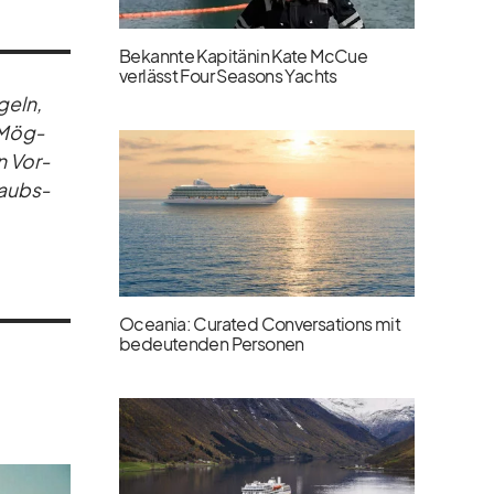
Bekannte Kapitänin Kate McCue
verlässt Four Seasons Yachts
­geln,
d Mög­
en Vor­
­laubs­
Oceania: Curated Conversations mit
bedeutenden Personen