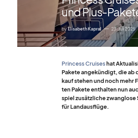
und Plus-Paket
by
Elisabeth Kapral
23. Juli 2025
Prin­cess Crui­ses
hat Ak­tua­li
Pa­kete an­ge­kün­digt, die ab
kauf ste­hen und noch mehr Fle­xi
ten Pa­kete ent­hal­ten nun au
spiel zu­sätz­li­che zwang­lose
für Land­aus­flüge.