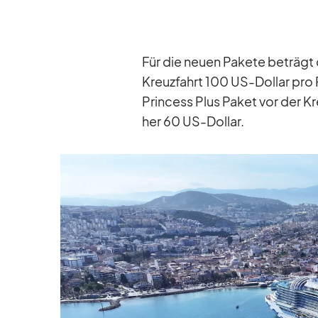
Für die neuen Pa­kete be­trägt 
Kreuz­fahrt 100 US-Dol­lar pro 
Prin­cess Plus Pa­ket vor der K
her 60 US-Dol­lar.