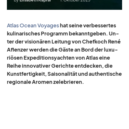
At­las Ocean Voy­a­ges
hat seine ver­bes­ser­tes
ku­li­na­ri­sches Pro­gramm be­kannt­ge­ben. Un­
ter der vi­sio­nä­ren Lei­tung von Chef­koch René
Af­len­zer wer­den die Gäste an Bord der lu­xu­
riö­sen Ex­pe­di­ti­ons­yach­ten von At­las eine
Reihe in­no­va­ti­ver Ge­richte ent­de­cken, die
Kunst­fer­tig­keit, Sai­so­na­li­tät und au­then­ti­sche
re­gio­nale Aro­men ze­le­brie­ren.