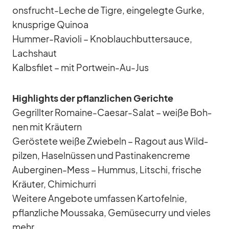
ons­frucht-Le­che de Tigre, ein­ge­legte Gurke,
knusp­rige Qui­noa
Hum­mer-Ra­violi – Knob­lauch­but­ter­sauce,
Lachs­haut
Kalbs­fi­let – mit Port­wein-Au-Jus
High­lights der pflanz­li­chen Ge­richte
Ge­grill­ter Ro­maine-Cae­sar-Sa­lat – weiße Boh­
nen mit Kräu­tern
Ge­rös­tete weiße Zwie­beln – Ra­gout aus Wild­
pil­zen, Ha­sel­nüs­sen und Pas­ti­na­ken­creme
Au­ber­gi­nen-Mess – Hum­mus, Lit­schi, fri­sche
Kräu­ter, Chi­michurri
Wei­tere An­ge­bote um­fas­sen Kar­to­fel­nie,
pflanz­li­che Moussaka, Ge­mü­se­curry und vie­les
mehr.