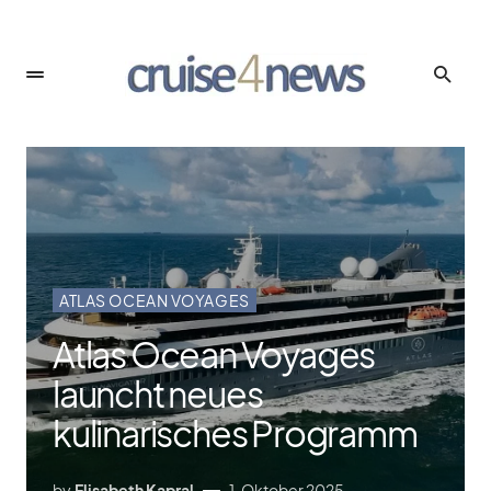
ATLAS OCEAN VOYAGES
Atlas Ocean Voyages
launcht neues
kulinarisches Programm
by
Elisabeth Kapral
1. Oktober 2025