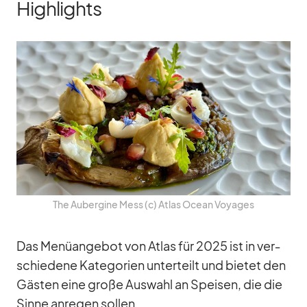
Highlights
The Au­ber­gine Mess (c) At­las Ocean Voy­a­ges
Das Me­nü­an­ge­bot von At­las für 2025 ist in ver­
schie­dene Ka­te­go­rien un­ter­teilt und bie­tet den
Gäs­ten eine große Aus­wahl an Spei­sen, die die
Sinne an­re­gen sol­len.