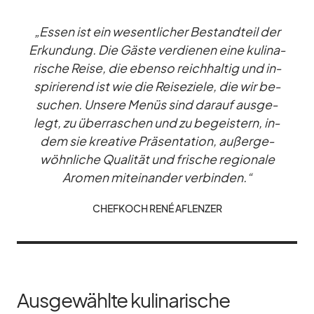
„Es­sen ist ein we­sent­li­cher Be­stand­teil der
Er­kun­dung. Die Gäste ver­die­nen eine ku­li­na­
ri­sche Reise, die ebenso reich­hal­tig und in­
spi­rie­rend ist wie die Rei­se­ziele, die wir be­
su­chen. Un­sere Me­nüs sind dar­auf aus­ge­
legt, zu über­ra­schen und zu be­geis­tern, in­
dem sie krea­tive Prä­sen­ta­tion, au­ßer­ge­
wöhn­li­che Qua­li­tät und fri­sche re­gio­nale
Aro­men mit­ein­an­der ver­bin­den.“
CHEF­KOCH RENÉ AF­LEN­ZER
Ausgewählte kulinarische