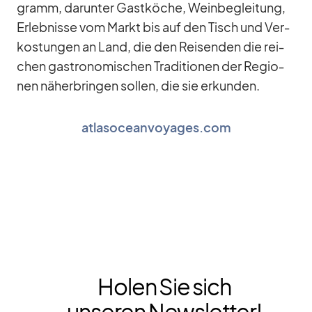
gramm, dar­un­ter Gast­kö­che, Wein­be­glei­tung,
Er­leb­nisse vom Markt bis auf den Tisch und Ver­
kos­tun­gen an Land, die den Rei­sen­den die rei­
chen gas­tro­no­mi­schen Tra­di­tio­nen der Re­gio­
nen nä­her­brin­gen sol­len, die sie er­kun­den.
atlasoceanvoyages.com
Holen Sie sich
unseren Newsletter!