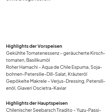
High­lights der Vor­spei­sen
Ge­kühlte To­ma­ten­es­senz – ge­räu­cherte Kirsch­
to­ma­ten, Ba­si­li­kumöl
Ro­her Ha­ma­chi – Aqua de Chile Es­puma, So­ja­
boh­nen-Pe­ter­si­lie-Dill-Sa­lat, Kräu­teröl
Ge­pö­kelte Ma­krele – Ver­jus-Dres­sing, Pe­ter­si­li­
enöl, Gi­a­veri Oscie­tra-Ka­viar
High­lights der Haupt­spei­sen
Chi­le­ni­scher See­barsch Ti­ra­dito – Yuzu-Pas­si­