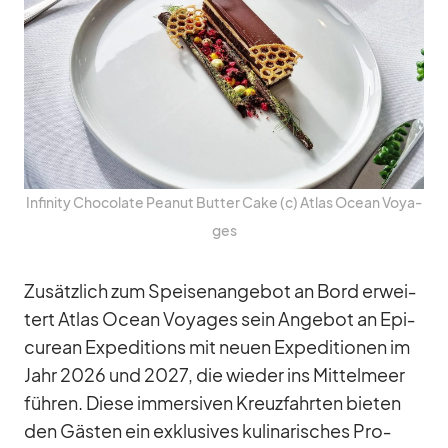
In­fi­nity Cho­co­late Pea­nut But­ter Cake (c) At­las Ocean Voy­a­
ges
Zu­sätz­lich zum Spei­sen­an­ge­bot an Bord er­wei­
tert At­las Ocean Voy­a­ges sein An­ge­bot an Epi­
cu­rean Ex­pe­di­ti­ons mit neuen Ex­pe­di­tio­nen im
Jahr 2026 und 2027, die wie­der ins Mit­tel­meer
füh­ren. Diese im­mersi­ven Kreuz­fahr­ten bie­ten
den Gäs­ten ein ex­klu­si­ves ku­li­na­ri­sches Pro­