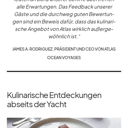
alle Er­war­tun­gen. Das Feed­back un­se­rer
Gäste und die durch­weg gu­ten Be­wer­tun­
gen sind ein Be­weis da­für, dass das ku­li­na­ri­
sche An­ge­bot von At­las wirk­lich au­ßer­ge­
wöhn­lich ist.“
JA­MES A. RO­DRI­GUEZ, PRÄ­SI­DENT UND CEO VON AT­LAS
OCEAN VOY­A­GES
Kulinarische Entdeckungen
abseits der Yacht