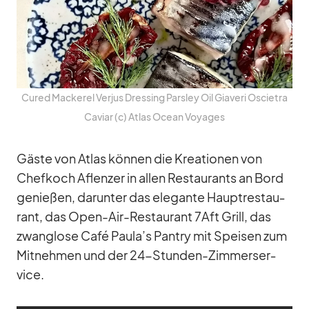
Cu­red Ma­cke­rel Ver­jus Dres­sing Pars­ley Oil Gi­a­veri Oscie­tra
Ca­viar (c) At­las Ocean Voy­a­ges
Gäste von At­las kön­nen die Krea­tio­nen von
Chef­koch Af­len­zer in al­len Re­stau­rants an Bord
ge­nie­ßen, dar­un­ter das ele­gante Haupt­re­stau­
rant, das Open-Air-Re­stau­rant 7Aft Grill, das
zwang­lose Café Paula’s Pan­try mit Spei­sen zum
Mit­neh­men und der 24-Stun­den-Zim­mer­ser­
vice.