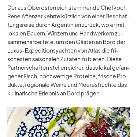
Der aus Ober­ös­ter­reich stam­mende Chef­koch
René Af­len­zer kehrte kürz­lich von ei­ner Be­schaf­
fungs­reise durch Ar­gen­ti­nien zu­rück, wo er mit
lo­ka­len Bau­ern, Win­zern und Hand­wer­kern zu­
sam­men­ar­bei­tete, um den Gäs­ten an Bord der
Lu­xus-Ex­pe­di­ti­ons­yach­ten von At­las die fri­
sches­ten sai­so­na­len Zu­ta­ten zu bie­ten. Diese
Part­ner­schaf­ten stel­len si­cher, dass lo­kal ge­fan­
ge­ner Fisch, hoch­wer­tige Pro­te­ine, fri­sche Pro­
dukte, re­gio­nale Weine und Mee­res­früchte das
ku­li­na­ri­sche Er­leb­nis an Bord prä­gen.