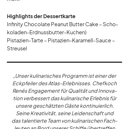
High­lights der Des­sert­karte
In­fi­nity Cho­co­late Pea­nut But­ter Cake – Scho­
ko­la­den-Erd­nuss­but­ter-Ku­chen)
Pis­ta­zien-Tarte – Pis­ta­zien-Ka­ra­mell-Sauce –
Streu­sel
„Un­ser ku­li­na­ri­sches Pro­gramm ist ei­ner der
Eck­pfei­ler des At­las-Er­leb­nis­ses. Chef­koch
Re­nés En­ga­ge­ment für Qua­li­tät und In­no­va­
tion ver­bes­sert das ku­li­na­ri­sche Er­leb­nis für
un­sere ge­schätz­ten Gäste kon­ti­nu­ier­lich.
Seine Krea­ti­vi­tät, seine Lei­den­schaft und
das ta­len­tierte Team von ku­li­na­ri­schen Fach­
leu­ten an Bord un­se­rer Schiffe über­tref­fen