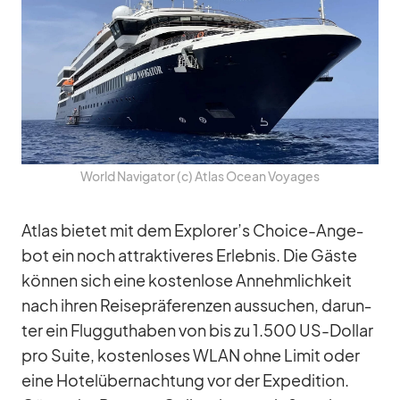
World Na­vi­ga­tor (c) At­las Ocean Voy­a­ges
At­las bie­tet mit dem Explorer’s Choice-An­ge­
bot ein noch at­trak­ti­ve­res Er­leb­nis. Die Gäste
kön­nen sich eine kos­ten­lose An­nehm­lich­keit
nach ih­ren Rei­se­prä­fe­ren­zen aus­su­chen, dar­un­
ter ein Flug­gut­ha­ben von bis zu 1.500 US-Dol­lar
pro Suite, kos­ten­lo­ses WLAN ohne Li­mit oder
eine Ho­tel­über­nach­tung vor der Ex­pe­di­tion.