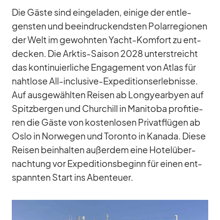
Die Gäste sind ein­ge­la­den, ei­nige der ent­le­
gens­ten und be­ein­dru­ckends­ten Po­lar­re­gio­nen
der Welt im ge­wohn­ten Yacht-Kom­fort zu ent­
de­cken. Die Ark­tis-Sai­son 2028 un­ter­streicht
das kon­ti­nu­ier­li­che En­ga­ge­ment von At­las für
naht­lose All-in­clu­sive-Ex­pe­di­ti­ons­er­leb­nisse.
Auf aus­ge­wähl­ten Rei­sen ab Lon­gye­ar­byen auf
Spitz­ber­gen und Chur­chill in Ma­ni­toba pro­fi­tie­
ren die Gäste von kos­ten­lo­sen Pri­vat­flü­gen ab
Oslo in Nor­we­gen und To­ronto in Ka­nada. Diese
Rei­sen be­inhal­ten au­ßer­dem eine Ho­tel­über­
nach­tung vor Ex­pe­di­ti­ons­be­ginn für ei­nen ent­
spann­ten Start ins Aben­teuer.