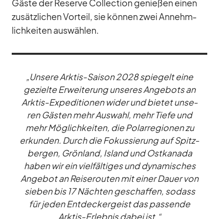
Gäste der Re­serve Coll­ec­tion ge­nie­ßen ei­nen
zu­sätz­li­chen Vor­teil, sie kön­nen zwei An­nehm­
lich­kei­ten aus­wäh­len.
„Un­sere Ark­tis-Sai­son 2028 spie­gelt eine
ge­zielte Er­wei­te­rung un­se­res An­ge­bots an
Ark­tis-Ex­pe­di­tio­nen wi­der und bie­tet un­se­
ren Gäs­ten mehr Aus­wahl, mehr Tiefe und
mehr Mög­lich­kei­ten, die Po­lar­re­gio­nen zu
er­kun­den. Durch die Fo­kus­sie­rung auf Spitz­
ber­gen, Grön­land, Is­land und Ost­ka­nada
ha­ben wir ein viel­fäl­ti­ges und dy­na­mi­sches
An­ge­bot an Rei­se­rou­ten mit ei­ner Dauer von
sie­ben bis 17 Näch­ten ge­schaf­fen, so­dass
für je­den Ent­de­cker­geist das pas­sende
Ark­tis-Er­leb­nis da­bei ist.“