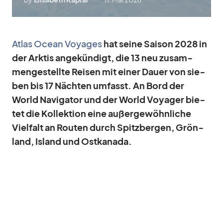
At­las Ocean Voy­a­ges
hat seine Sai­son 2028 in
der Ark­tis an­ge­kün­digt, die 13 neu zu­sam­
men­ge­stellte Rei­sen mit ei­ner Dauer von sie­
ben bis 17 Näch­ten um­fasst. An Bord der
World Na­vi­ga­tor und der World Voy­a­ger bie­
tet die Kol­lek­tion eine au­ßer­ge­wöhn­li­che
Viel­falt an Rou­ten durch Spitz­ber­gen, Grön­
land, Is­land und Ost­ka­nada.