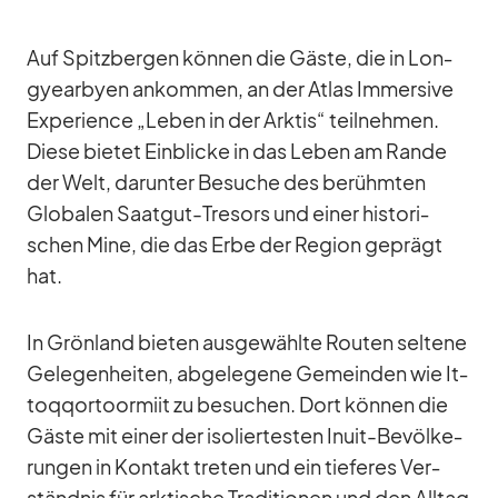
Auf Spitz­ber­gen kön­nen die Gäste, die in Lon­
gye­ar­byen an­kom­men, an der At­las Im­mersive
Ex­pe­ri­ence „Le­ben in der Ark­tis“ teil­neh­men.
Diese bie­tet Ein­bli­cke in das Le­ben am Rande
der Welt, dar­un­ter Be­su­che des be­rühm­ten
Glo­ba­len Saat­gut-Tre­sors und ei­ner his­to­ri­
schen Mine, die das Erbe der Re­gion ge­prägt
hat.
In Grön­land bie­ten aus­ge­wählte Rou­ten sel­tene
Ge­le­gen­hei­ten, ab­ge­le­gene Ge­mein­den wie It­
to­q­qor­toor­miit zu be­su­chen. Dort kön­nen die
Gäste mit ei­ner der iso­lier­tes­ten Inuit-Be­völ­ke­
run­gen in Kon­takt tre­ten und ein tie­fe­res Ver­