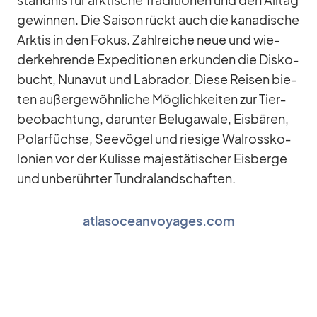
ständ­nis für ark­ti­sche Tra­di­tio­nen und den All­tag
ge­win­nen. Die Sai­son rückt auch die ka­na­di­sche
Ark­tis in den Fo­kus. Zahl­rei­che neue und wie­
der­keh­rende Ex­pe­di­tio­nen er­kun­den die Dis­ko­
bucht, Nuna­vut und La­bra­dor. Diese Rei­sen bie­
ten au­ßer­ge­wöhn­li­che Mög­lich­kei­ten zur Tier­
be­ob­ach­tung, dar­un­ter Be­lu­ga­wale, Eis­bä­ren,
Po­lar­füchse, See­vö­gel und rie­sige Wal­ross­ko­
lo­nien vor der Ku­lisse ma­jes­tä­ti­scher Eis­berge
und un­be­rühr­ter Tun­dra­land­schaf­ten.
atlasoceanvoyages.com