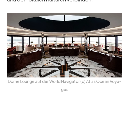
Dome Lounge auf der World Na­vi­ga­tor (c) At­las Ocean Voy­a­
ges