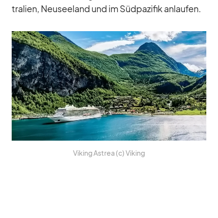
tra­lien, Neu­see­land und im Süd­pa­zi­fik an­lau­fen.
Vi­king Astrea (c) Vi­king