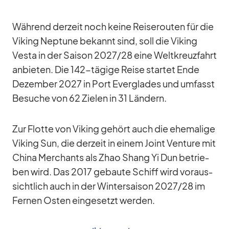
Wäh­rend der­zeit noch keine Rei­se­rou­ten für die
Vi­king Nep­tune be­kannt sind, soll die Vi­king
Vesta in der Sai­son 2027/​28 eine Welt­kreuz­fahrt
an­bie­ten. Die 142-tä­gige Reise star­tet Ende
De­zem­ber 2027 in Port Ever­glades und um­fasst
Be­su­che von 62 Zie­len in 31 Län­dern.
Zur Flotte von Vi­king ge­hört auch die ehe­ma­lige
Vi­king Sun, die der­zeit in ei­nem Joint Ven­ture mit
China Mer­chants als Zhao Shang Yi Dun be­trie­
ben wird. Das 2017 ge­baute Schiff wird vor­aus­
sicht­lich auch in der Win­ter­sai­son 2027/​28 im
Fer­nen Os­ten ein­ge­setzt wer­den.