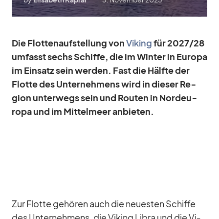
Die Flot­ten­auf­stel­lung von
Vi­king
für 2027/​28
um­fasst sechs Schiffe, die im Win­ter in Eu­ropa
im Ein­satz sein wer­den. Fast die Hälfte der
Flotte des Un­ter­neh­mens wird in die­ser Re­
gion un­ter­wegs sein und Rou­ten in Nord­eu­
ropa und im Mit­tel­meer an­bie­ten.
Zur Flotte ge­hö­ren auch die neu­es­ten Schiffe
des Un­ter­neh­mens, die Vi­king Li­bra und die Vi­