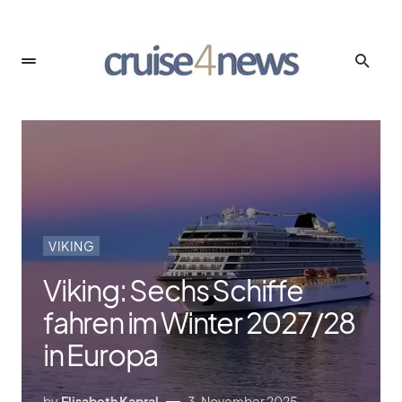
VIKING
Viking: Sechs Schiffe
fahren im Winter 2027/​28
in Europa
by
Elisabeth Kapral
3. November 2025