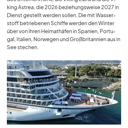
king Astrea, die 2026 be­zie­hungs­weise 2027 in
Dienst ge­stellt wer­den sol­len. Die mit Was­ser­
stoff be­trie­be­nen Schiffe wer­den den Win­ter
über von ih­ren Hei­mat­hä­fen in Spa­nien, Por­tu­
gal, Ita­lien, Nor­we­gen und Groß­bri­tan­nien aus in
See ste­chen.