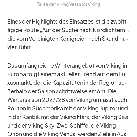
Taufe der Vi­king Vesta (c) Vi­king
Ei­nes der High­lights des Ein­sat­zes ist die zwölf­t
ä­gige Route „Auf der Su­che nach Nord­lich­tern”,
die vom Ver­ei­nig­ten Kö­nig­reich nach Skan­di­na­
vien führt.
Das um­fang­rei­che Win­ter­an­ge­bot von Vi­king in
Eu­ropa folgt ei­nem ak­tu­el­len Trend auf dem Lu­
xus­markt, der die Ka­pa­zi­tä­ten in der Re­gion au­
ßer­halb der Sai­son schritt­weise er­höht. Die
Win­ter­sai­son 2027/​28 von Vi­king um­fasst auch
Rou­ten in Süd­ame­rika mit der Vi­king Ju­pi­ter und
in der Ka­ri­bik mit der Vi­king Mars, der Vi­king Sea
und der Vi­king Sky. Zwei Schiffe, die Vi­king
Orion und die Vi­king Ve­nus, wer­den Ziele in Aus­