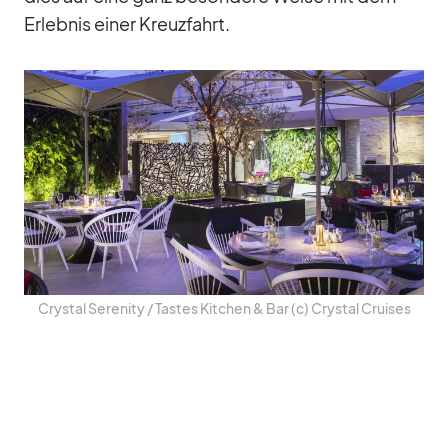
Er­leb­nis ei­ner Kreuz­fahrt.
Crys­tal Se­re­nity /​ Tas­tes Kit­chen & Bar (c) Crys­tal Crui­ses