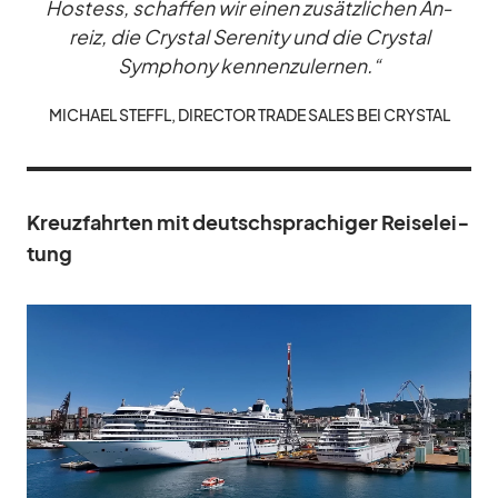
Hos­tess, schaf­fen wir ei­nen zu­sätz­li­chen An­
reiz, die Crys­tal Se­re­nity und die Crys­tal
Sym­phony ken­nen­zu­ler­nen.“
MI­CHAEL STEFFL, DI­REC­TOR TRADE SA­LES BEI CRYS­TAL
Kreuz­fahr­ten mit deutsch­spra­chi­ger Rei­se­lei­
tung