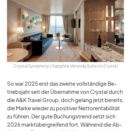
Crys­tal Sym­phony /​ Sap­phire Ve­randa Suite (c) Crys­tal
So war 2025 erst das zweite voll­stän­dige Be­
triebs­jahr seit der Über­nahme von Crys­tal durch
die A&K Tra­vel Group, doch ge­lang jetzt be­reits,
die Marke wie­der zu po­si­ti­ver Net­to­ren­ta­bi­li­tät
zu füh­ren. Der gute Bu­chungs­trend setzt sich
2026 markt­über­grei­fend fort. Wäh­rend die Ab­