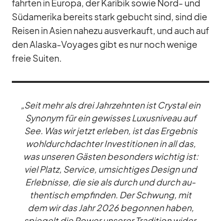
fahr­ten in Eu­ropa, der Ka­ri­bik so­wie Nord- und
Süd­ame­rika be­reits stark ge­bucht sind, sind die
Rei­sen in Asien na­hezu aus­ver­kauft, und auch auf
den Alaska-Voy­a­ges gibt es nur noch we­nige
freie Sui­ten.
„Seit mehr als drei Jahr­zehn­ten ist Crys­tal ein
Syn­onym für ein ge­wis­ses Lu­xus­ni­veau auf
See. Was wir jetzt er­le­ben, ist das Er­geb­nis
wohl­durch­dach­ter In­ves­ti­tio­nen in all das,
was un­se­ren Gäs­ten be­son­ders wich­tig ist:
viel Platz, Ser­vice, um­sich­ti­ges De­sign und
Er­leb­nisse, die sie als durch und durch au­
then­tisch emp­fin­den. Der Schwung, mit
dem wir das Jahr 2026 be­gon­nen ha­ben,
spie­gelt die Power un­se­rer Tra­di­tion wi­der,