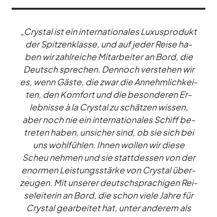
„Crys­tal ist ein in­ter­na­tio­na­les Lu­xus­pro­dukt
der Spit­zen­klasse, und auf je­der Reise ha­
ben wir zahl­rei­che Mit­ar­bei­ter an Bord, die
Deutsch spre­chen. Den­noch ver­ste­hen wir
es, wenn Gäste, die zwar die An­nehm­lich­kei­
ten, den Kom­fort und die be­son­de­ren Er­
leb­nisse à la Crys­tal zu schät­zen wis­sen,
aber noch nie ein in­ter­na­tio­na­les Schiff be­
tre­ten ha­ben, un­si­cher sind, ob sie sich bei
uns wohl­füh­len. Ih­nen wol­len wir diese
Scheu neh­men und sie statt­des­sen von der
enor­men Leis­tungs­stärke von Crys­tal über­
zeu­gen. Mit un­se­rer deutsch­spra­chi­gen Rei­
se­lei­te­rin an Bord, die schon viele Jahre für
Crys­tal ge­ar­bei­tet hat, un­ter an­de­rem als