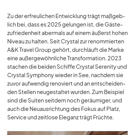
Zu der er­freu­li­chen Ent­wick­lung trägt maß­geb­
lich bei, dass es 2025 ge­lun­gen ist, die Gäs­te­
zu­frie­den­heit aber­mals auf ei­nem äu­ßerst ho­hen
Ni­veau zu hal­ten. Seit Crys­tal zur re­nom­mier­ten
A&K Tra­vel Group ge­hört, durch­läuft die Marke
eine au­ßer­ge­wöhn­li­che Trans­for­ma­tion. 2023
sta­chen die bei­den Schiffe Crys­tal Se­re­nity und
Crys­tal Sym­phony wie­der in See, nach­dem sie
zu­vor auf­wen­dig re­no­viert und an ent­schei­den­
den Stel­len neu­ge­stal­tet wur­den. Zum Bei­spiel
sind die Sui­ten seit­dem noch ge­räu­mi­ger, und
auch die Neu­aus­rich­tung des Fo­kus auf Platz,
Ser­vice und zeit­lose Ele­ganz trägt Früchte.