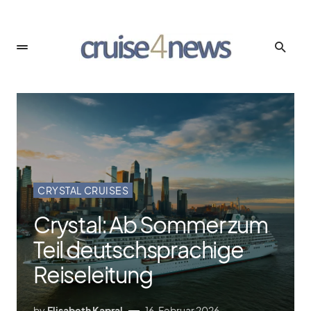
CRYSTAL CRUISES
Crystal: Ab Sommer zum
Teil deutschsprachige
Reiseleitung
by
Elisabeth Kapral
16. Februar 2026