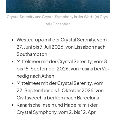
Crys­tal Se­re­nity und Crys­tal Sym­phony in der Werft (c) Crys­
tal /​ Fin­can­tieri
West­eu­ropa mit der Crys­tal Se­re­nity, vom
27. Juni bis 7. Juli 2026, von Lis­sa­bon nach
Sout­hamp­ton
Mit­tel­meer mit der Crys­tal Se­re­nity, vom 8.
bis 15. Sep­tem­ber 2026, von Fu­sina bei Ve­
ne­dig nach Athen
Mit­tel­meer mit der Crys­tal Se­re­nity, vom
22. Sep­tem­ber bis 1. Ok­to­ber 2026, von
Ci­vi­ta­vec­chia bei Rom nach Bar­ce­lona
Ka­na­ri­sche In­seln und Ma­deira mit der
Crys­tal Sym­phony, vom 2. bis 12. April