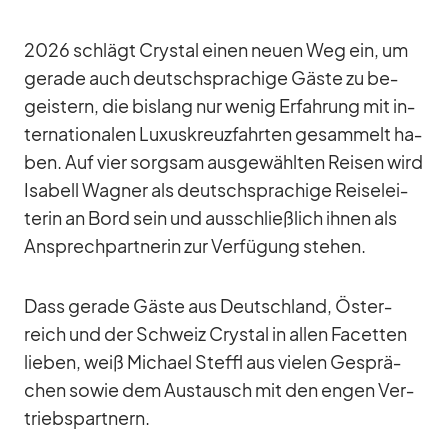
2026 schlägt Crys­tal ei­nen neuen Weg ein, um
ge­rade auch deutsch­spra­chige Gäste zu be­
geis­tern, die bis­lang nur we­nig Er­fah­rung mit in­
ter­na­tio­na­len Lu­xus­kreuz­fahr­ten ge­sam­melt ha­
ben. Auf vier sorg­sam aus­ge­wähl­ten Rei­sen wird
Isa­bell Wag­ner als deutsch­spra­chige Rei­se­lei­
te­rin an Bord sein und aus­schließ­lich ih­nen als
An­sprech­part­ne­rin zur Ver­fü­gung ste­hen.
Dass ge­rade Gäste aus Deutsch­land, Ös­ter­
reich und der Schweiz Crys­tal in al­len Fa­cet­ten
lie­ben, weiß Mi­chael Steffl aus vie­len Ge­sprä­
chen so­wie dem Aus­tausch mit den en­gen Ver­
triebs­part­nern.