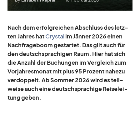
Nach dem er­folg­rei­chen Ab­schluss des letz­
ten Jah­res hat
Crys­tal
im Jän­ner 2026 ei­nen
Nach­fra­ge­boom ge­star­tet. Das gilt auch für
den deutsch­spra­chi­gen Raum. Hier hat sich
die An­zahl der Bu­chun­gen im Ver­gleich zum
Vor­jah­res­mo­nat mit plus 95 Pro­zent na­hezu
ver­dop­pelt. Ab Som­mer 2026 wird es teil­
weise auch eine deutsch­spra­chige Rei­se­lei­
tung ge­ben.