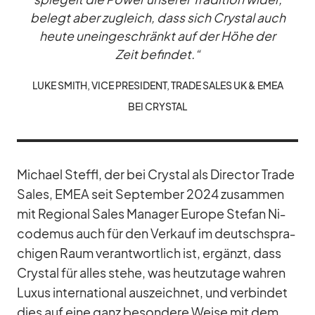
be­legt aber zu­gleich, dass sich Crys­tal auch
heute un­ein­ge­schränkt auf der Höhe der
Zeit be­fin­det.“
LUKE SMITH, VICE PRE­SI­DENT, TRADE SA­LES UK & EMEA
BEI CRYS­TAL
Mi­chael Steffl, der bei Crys­tal als Di­rec­tor Trade
Sa­les, EMEA seit Sep­tem­ber 2024 zu­sam­men
mit Re­gio­nal Sa­les Ma­na­ger Eu­rope Ste­fan Ni­
code­mus auch für den Ver­kauf im deutsch­spra­
chi­gen Raum ver­ant­wort­lich ist, er­gänzt, dass
Crys­tal für al­les stehe, was heut­zu­tage wah­ren
Lu­xus in­ter­na­tio­nal aus­zeich­net, und ver­bin­det
dies auf eine ganz be­son­dere Weise mit dem