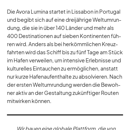
Die Avora Lu­mina star­tet in Lis­sa­bon in Por­tu­gal
und be­gibt sich auf eine drei­jäh­rige Welt­um­run­
dung, die sie in über 140 Län­der und mehr als
400 De­sti­na­tio­nen auf sie­ben Kon­ti­nen­ten füh­
ren wird. An­ders als bei her­kömm­li­chen Kreuz­
fahr­ten wird das Schiff bis zu fünf Tage am Stück
im Ha­fen ver­wei­len, um in­ten­sive Er­leb­nisse und
kul­tu­rel­les Ein­tau­chen zu er­mög­li­chen, an­statt
nur kurze Ha­fen­auf­ent­halte zu ab­sol­vie­ren. Nach
der ers­ten Welt­um­run­dung wer­den die Be­woh­
ner ak­tiv an der Ge­stal­tung zu­künf­ti­ger Rou­ten
mit­wir­ken kön­nen.
„Wir bauen eine glo­bale Platt­form, die von