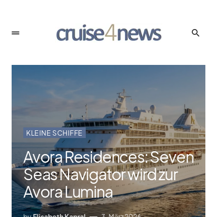
KLEINE SCHIFFE
Avora Residences: Seven
Seas Navigator wird zur
Avora Lumina
by
Elisabeth Kapral
3. März 2026