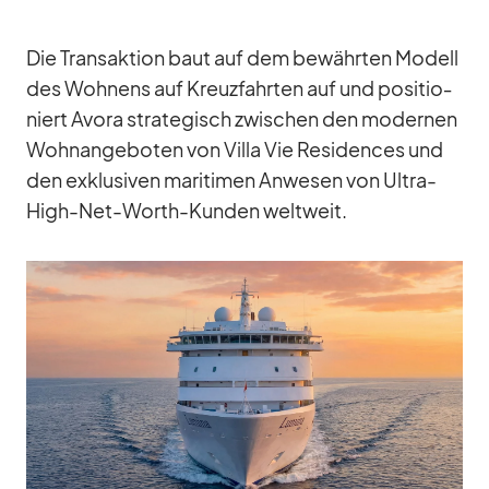
Die Trans­ak­tion baut auf dem be­währ­ten Mo­dell
des Woh­nens auf Kreuz­fahr­ten auf und po­si­tio­
niert Avora stra­te­gisch zwi­schen den mo­der­nen
Wohn­an­ge­bo­ten von Villa Vie Re­si­den­ces und
den ex­klu­si­ven ma­ri­ti­men An­we­sen von Ul­tra-
High-Net-Worth-Kun­den welt­weit.