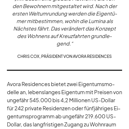
den Be­woh­nern mit­ge­stal­tet wird. Nach der
ers­ten Welt­um­run­dung wer­den die Ei­gen­tü­
mer mit­be­stim­men, wo­hin die Lu­mina als
Nächs­tes fährt. Das ver­än­dert das Kon­zept
des Woh­nens auf Kreuz­fahr­ten grund­le­
gend.“
CHRIS COX, PRÄ­SI­DENT VON AVORA RE­SI­DEN­CES
Avora Re­si­den­ces bie­tet zwei Ei­gen­tums­mo­
delle an, le­bens­lan­ges Ei­gen­tum mit Prei­sen von
un­ge­fähr 545.000 bis 4,2 Mil­lio­nen US-Dol­lar
für 242 pri­vate Re­si­den­zen oder fünf­jäh­ri­ges Ei­
gen­tums­pro­gramm ab un­ge­fähr 219.600 US-
Dol­lar, das lang­fris­ti­gen Zu­gang zu Wohn­raum