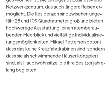
Netz­werk­zen­trum, das auch län­gere Rei­sen er­
mög­licht. Die Re­si­den­zen sind zwi­schen un­ge­
fähr 28 und 109 Qua­drat­me­ter groß und bie­ten
hoch­wer­tige Aus­stat­tung, ei­nen atem­be­rau­
ben­den Meer­blick und viel­fäl­tige In­di­vi­dua­li­sie­
rungs­mög­lich­kei­ten. Mi­kael Pet­ter­son be­tont,
dass das keine Kreuz­fahrt­ka­bi­nen sind, son­dern
dass sie als schwim­mende Häu­ser kon­zi­piert
sind, als Haupt­wohn­sitze, die ihre Be­sit­zer jah­re­
lang be­glei­ten.