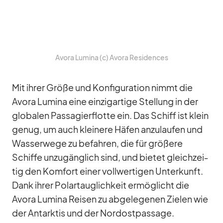
Avora Lu­mina (c) Avora Re­si­den­ces
Mit ih­rer Größe und Kon­fi­gu­ra­tion nimmt die
Avora Lu­mina eine ein­zig­ar­tige Stel­lung in der
glo­ba­len Pas­sa­gier­flotte ein. Das Schiff ist klein
ge­nug, um auch klei­nere Hä­fen an­zu­lau­fen und
Was­ser­wege zu be­fah­ren, die für grö­ßere
Schiffe un­zu­gäng­lich sind, und bie­tet gleich­zei­
tig den Kom­fort ei­ner voll­wer­ti­gen Un­ter­kunft.
Dank ih­rer Po­lar­taug­lich­keit er­mög­licht die
Avora Lu­mina Rei­sen zu ab­ge­le­ge­nen Zie­len wie
der Ant­ark­tis und der Nord­ost­pas­sage.