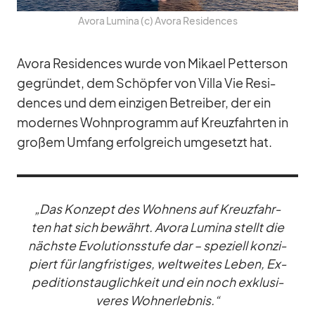
Avora Lu­mina (c) Avora Re­si­den­ces
Avora Re­si­den­ces wurde von Mi­kael Pet­ter­son
ge­grün­det, dem Schöp­fer von Villa Vie Re­si­
den­ces und dem ein­zi­gen Be­trei­ber, der ein
mo­der­nes Wohn­pro­gramm auf Kreuz­fahr­ten in
gro­ßem Um­fang er­folg­reich um­ge­setzt hat.
„Das Kon­zept des Woh­nens auf Kreuz­fahr­
ten hat sich be­währt. Avora Lu­mina stellt die
nächste Evo­lu­ti­ons­stufe dar – spe­zi­ell kon­zi­
piert für lang­fris­ti­ges, welt­wei­tes Le­ben, Ex­
pe­di­ti­ons­taug­lich­keit und ein noch ex­klu­si­
ve­res Woh­n­er­leb­nis.“