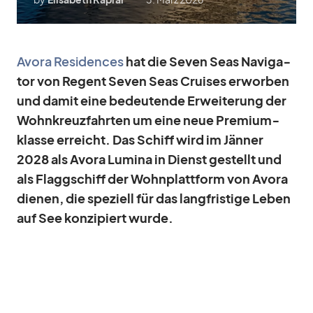
Avora Re­si­den­ces
hat die Se­ven Seas Na­vi­ga­
tor von Re­gent Se­ven Seas Crui­ses er­wor­ben
und da­mit eine be­deu­tende Er­wei­te­rung der
Wohn­kreuz­fahr­ten um eine neue Pre­mi­um­
klasse er­reicht. Das Schiff wird im Jän­ner
2028 als Avora Lu­mina in Dienst ge­stellt und
als Flagg­schiff der Wohn­platt­form von Avora
die­nen, die spe­zi­ell für das lang­fris­tige Le­ben
auf See kon­zi­piert wurde.