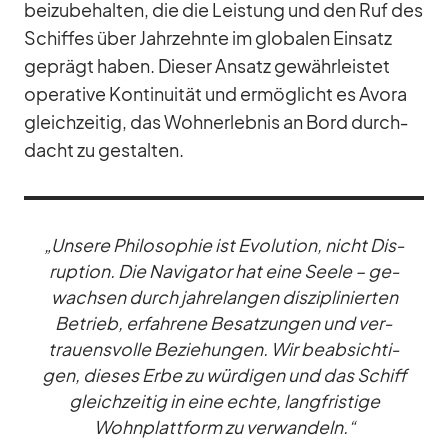
bei­zu­be­hal­ten, die die Leis­tung und den Ruf des
Schif­fes über Jahr­zehnte im glo­ba­len Ein­satz
ge­prägt ha­ben. Die­ser An­satz ge­währ­leis­tet
ope­ra­tive Kon­ti­nui­tät und er­mög­licht es Avora
gleich­zei­tig, das Woh­n­er­leb­nis an Bord durch­
dacht zu ge­stal­ten.
„Un­sere Phi­lo­so­phie ist Evo­lu­tion, nicht Dis­
rup­tion. Die Na­vi­ga­tor hat eine Seele – ge­
wach­sen durch jah­re­lan­gen dis­zi­pli­nier­ten
Be­trieb, er­fah­rene Be­sat­zun­gen und ver­
trau­ens­volle Be­zie­hun­gen. Wir be­ab­sich­ti­
gen, die­ses Erbe zu wür­di­gen und das Schiff
gleich­zei­tig in eine echte, lang­fris­tige
Wohn­platt­form zu ver­wan­deln.“