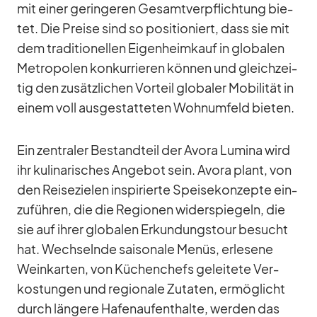
mit ei­ner ge­rin­ge­ren Ge­samt­ver­pflich­tung bie­
tet. Die Preise sind so po­si­tio­niert, dass sie mit
dem tra­di­tio­nel­len Ei­gen­heim­kauf in glo­ba­len
Me­tro­po­len kon­kur­rie­ren kön­nen und gleich­zei­
tig den zu­sätz­li­chen Vor­teil glo­ba­ler Mo­bi­li­tät in
ei­nem voll aus­ge­stat­te­ten Wohn­um­feld bie­ten.
Ein zen­tra­ler Be­stand­teil der Avora Lu­mina wird
ihr ku­li­na­ri­sches An­ge­bot sein. Avora plant, von
den Rei­se­zie­len in­spi­rierte Spei­se­kon­zepte ein­
zu­füh­ren, die die Re­gio­nen wi­der­spie­geln, die
sie auf ih­rer glo­ba­len Er­kun­dungs­tour be­sucht
hat. Wech­selnde sai­so­nale Me­nüs, er­le­sene
Wein­kar­ten, von Kü­chen­chefs ge­lei­tete Ver­
kos­tun­gen und re­gio­nale Zu­ta­ten, er­mög­licht
durch län­gere Ha­fen­auf­ent­halte, wer­den das