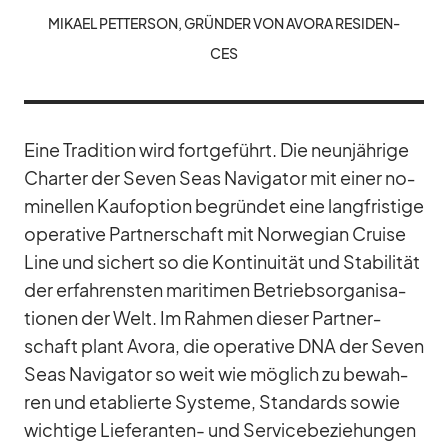
MI­KAEL PET­TER­SON, GRÜN­DER VON AVORA RE­SI­DEN­
CES
Eine Tra­di­tion wird fort­ge­führt. Die neun­jäh­rige
Char­ter der Se­ven Seas Na­vi­ga­tor mit ei­ner no­
mi­nel­len Kauf­op­tion be­grün­det eine lang­fris­tige
ope­ra­tive Part­ner­schaft mit Nor­we­gian Cruise
Line und si­chert so die Kon­ti­nui­tät und Sta­bi­li­tät
der er­fah­rens­ten ma­ri­ti­men Be­triebs­or­ga­ni­sa­
tio­nen der Welt. Im Rah­men die­ser Part­ner­
schaft plant Avora, die ope­ra­tive DNA der Se­ven
Seas Na­vi­ga­tor so weit wie mög­lich zu be­wah­
ren und eta­blierte Sys­teme, Stan­dards so­wie
wich­tige Lie­fe­ran­ten- und Ser­vice­be­zie­hun­gen