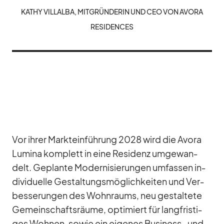
KA­THY VILL­ALBA, MIT­GRÜN­DE­RIN UND CEO VON AVORA
RE­SI­DEN­CES
Vor ih­rer Markt­ein­füh­rung 2028 wird die Avora
Lu­mina kom­plett in eine Re­si­denz um­ge­wan­
delt. Ge­plante Mo­der­ni­sie­run­gen um­fas­sen in­
di­vi­du­elle Ge­stal­tungs­mög­lich­kei­ten und Ver­
bes­se­run­gen des Wohn­raums, neu ge­stal­tete
Ge­mein­schafts­räume, op­ti­miert für lang­fris­ti­
ges Woh­nen, so­wie ein ei­ge­nes Busi­ness- und