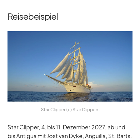
Reisebeispiel
Star Clip­per (c) Star Clip­pers
Star Clip­per, 4. bis 11. De­zem­ber 2027, ab und
bis An­ti­gua mit Jost van Dyke, An­guilla, St. Barts.