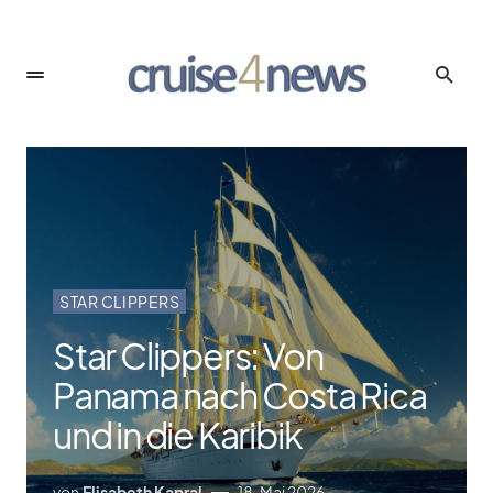
STAR CLIPPERS
Star Clippers: Von
Panama nach Costa Rica
und in die Karibik
von
Elisabeth Kapral
18. Mai 2026