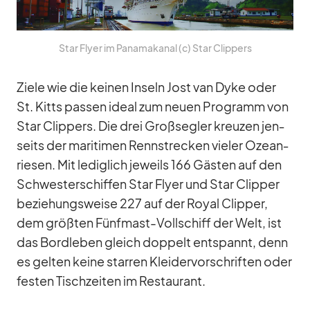
Star Flyer im Pa­na­ma­ka­nal (c) Star Clip­pers
Ziele wie die kei­nen In­seln Jost van Dyke oder
St. Kitts pas­sen ideal zum neuen Pro­gramm von
Star Clip­pers. Die drei Groß­seg­ler kreu­zen jen­
seits der ma­ri­ti­men Renn­stre­cken vie­ler Oze­an­
rie­sen. Mit le­dig­lich je­weils 166 Gäs­ten auf den
Schwes­ter­schif­fen Star Flyer und Star Clip­per
be­zie­hungs­weise 227 auf der Royal Clip­per,
dem größ­ten Fünf­mast-Voll­schiff der Welt, ist
das Bord­le­ben gleich dop­pelt ent­spannt, denn
es gel­ten keine star­ren Klei­der­vor­schrif­ten oder
fes­ten Tisch­zei­ten im Re­stau­rant.