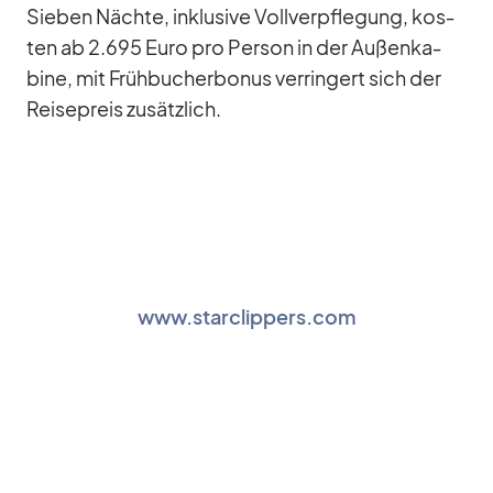
Sie­ben Nächte, in­klu­sive Voll­ver­pfle­gung, kos­
ten ab 2.695 Euro pro Per­son in der Au­ßen­ka­
bine, mit Früh­bu­cher­bo­nus ver­rin­gert sich der
Rei­se­preis zu­sätz­lich.
www.starclippers.com