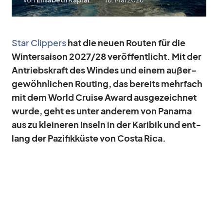
Star Clip­pers
hat die neuen Rou­ten für die
Win­ter­sai­son 2027/​28 ver­öf­fent­licht. Mit der
An­triebs­kraft des Win­des und ei­nem au­ßer­
ge­wöhn­li­chen Rou­ting, das be­reits mehr­fach
mit dem World Cruise Award aus­ge­zeich­net
wurde, geht es un­ter an­de­rem von Pa­nama
aus zu klei­ne­ren In­seln in der Ka­ri­bik und ent­
lang der Pa­zi­fik­küste von Costa Rica.