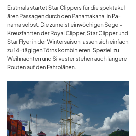
Erst­mals star­tet Star Clip­pers für die spek­ta­ku­l
ä­ren Pas­sa­gen durch den Pa­na­ma­ka­nal in Pa­
nama selbst. Die zu­meist ein­wö­chi­gen Se­gel-
Kreuz­fahr­ten der Royal Clip­per, Star Clip­per und
Star Flyer in der Win­ter­sai­son las­sen sich ein­fach
zu 14-tä­gi­gen Törns kom­bi­nie­ren. Spe­zi­ell zu
Weih­nach­ten und Sil­ves­ter ste­hen auch län­gere
Rou­ten auf den Fahr­plä­nen.