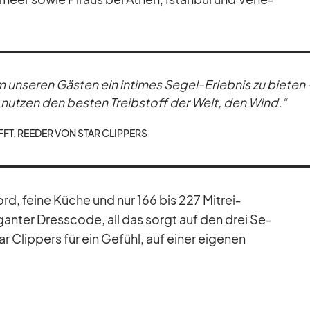
n­se­ren Gäs­ten ein in­ti­mes Se­gel-Er­leb­nis zu bie­ten
ir nut­zen den bes­ten Treib­stoff der Welt, den Wind.“
FT, REE­DER VON STAR CLIP­PERS
d, feine Kü­che und nur 166 bis 227 Mit­rei­
gan­ter Dress­code, all das sorgt auf den drei Se­
r Clip­pers für ein Ge­fühl, auf ei­ner ei­ge­nen