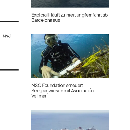
Explora III läuft zu ihrer Jungfernfahrt ab
Barcelona aus
 – wie
MSC Foundation erneuert
Seegraswiesen mit Asociación
Vellmarí