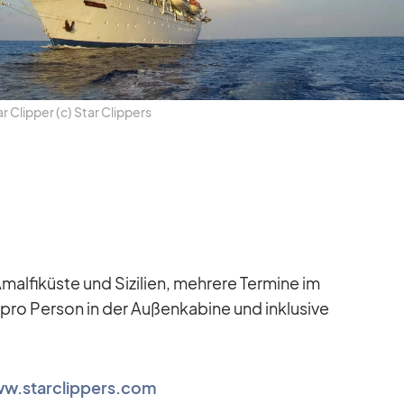
r Clip­per (c) Star Clip­pers
al­fi­küste und Si­zi­lien, meh­rere Ter­mine im
 Per­son in der Au­ßen­ka­bine und in­klu­sive
w.starclippers.com