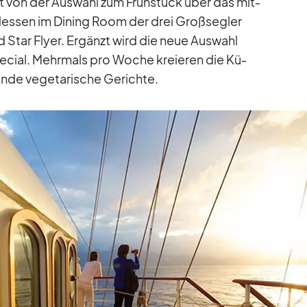
ht von der Aus­wahl zum Früh­stück über das mit­
d­essen im Di­ning Room der drei Groß­seg­ler
d Star Flyer. Er­gänzt wird die neue Aus­wahl
e­cial. Mehr­mals pro Wo­che kre­ieren die Kü­
de ve­ge­ta­ri­sche Ge­richte.