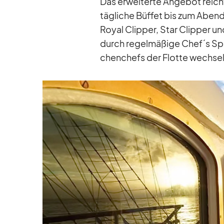
Das er­wei­terte An­ge­bot reic
täg­li­che Büf­fet bis zum Aben
Royal Clip­per, Star Clip­per un
durch re­gel­mä­ßige Chef´s Sp
chen­chefs der Flotte wech­seln