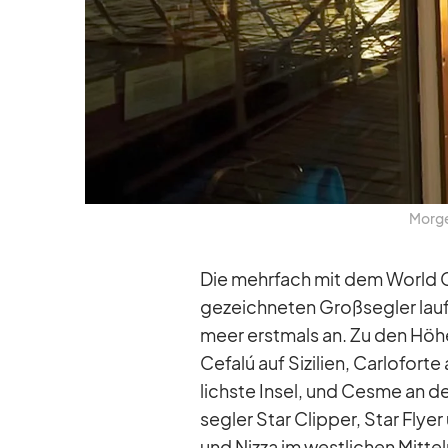
Mor­ge
Die mehr­fach mit dem World C
ge­zeich­ne­ten Groß­seg­ler la
meer erst­mals an. Zu den Hö­h
Ce­falú auf Si­zi­lien, Car­lo­fort
lichste In­sel, und Cesme an der
seg­ler Star Clip­per, Star Flyer
und Nizza im west­li­chen Mit­tel