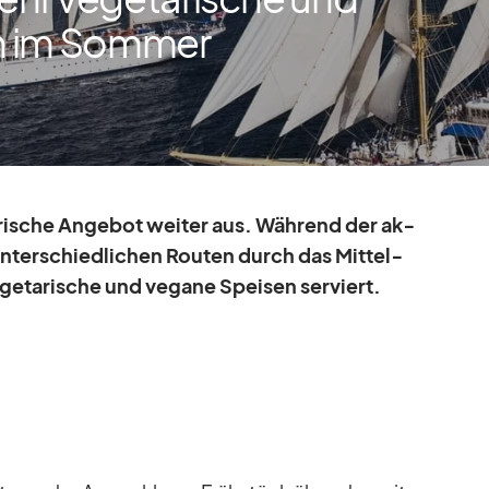
n im Sommer
­ri­sche An­ge­bot wei­ter aus. Wäh­rend der ak­
un­ter­schied­li­chen Rou­ten durch das Mit­tel­
­ge­ta­ri­sche und ve­gane Spei­sen ser­viert.