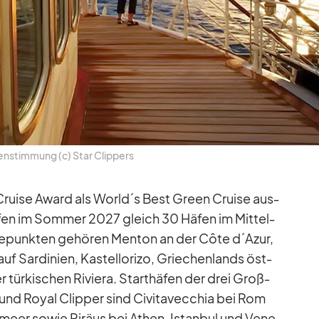
n­stim­mung (c) Star Clip­pers
ruise Award als World´s Best Green Cruise aus­
u­fen im Som­mer 2027 gleich 30 Hä­fen im Mit­tel­
e­punk­ten ge­hö­ren Men­ton an der Côte d´Azur,
e auf Sar­di­nien, Kas­tell­orizo, Grie­chen­lands öst­
 tür­ki­schen Ri­viera. Start­hä­fen der drei Groß­
 und Royal Clip­per sind Ci­vi­ta­vec­chia bei Rom
­meer so­wie Pi­räus bei Athen, Is­tan­bul und Ve­ne­