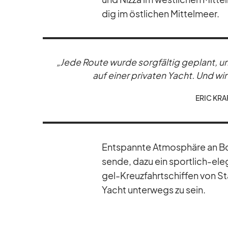
dig im öst­li­chen Mit­tel­meer.
„Jede Route wurde sorg­fäl­tig ge­plant, um u
auf ei­ner pri­va­ten Yacht. Und w
ERIC KRAF
Ent­spannte At­mo­sphäre an Bor
sende, dazu ein sport­lich-ele­
gel-Kreuz­fahrt­schif­fen von Sta
Yacht un­ter­wegs zu sein.