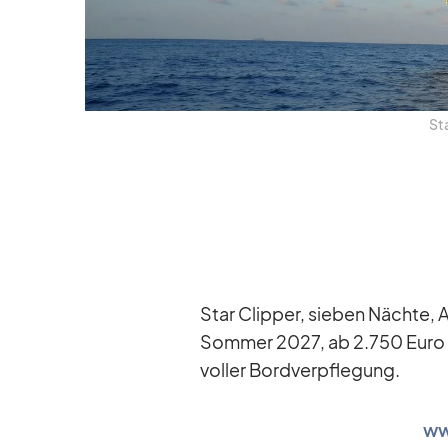
Sta
Star Clip­per, sie­ben Nächte, Am
Som­mer 2027, ab 2.750 Euro pro
vol­ler Bord­ver­pfle­gung.
ww