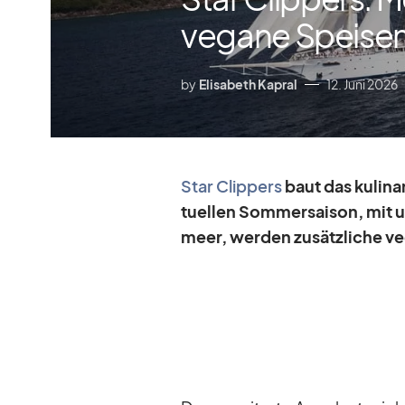
vegane Speise
by
Elisabeth Kapral
12. Juni 2026
Star Clip­pers
baut das ku­li­na
tu­el­len Som­mer­sai­son, mit 
meer, wer­den zu­sätz­li­che ve