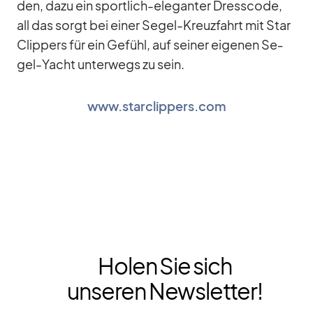
den, dazu ein sport­lich-ele­gan­ter Dress­code,
all das sorgt bei ei­ner Se­gel-Kreuz­fahrt mit Star
Clip­pers für ein Ge­fühl, auf sei­ner ei­ge­nen Se­
gel-Yacht un­ter­wegs zu sein.
www.starclippers.com
Holen Sie sich
unseren Newsletter!