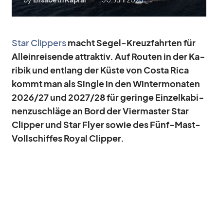
Star Clip­pers
macht Se­gel-Kreuz­fahr­ten für
Al­lein­rei­sende at­trak­tiv. Auf Rou­ten in der Ka­
ri­bik und ent­lang der Küste von Costa Rica
kommt man als Sin­gle in den Win­ter­mo­na­ten
2026/​27 und 2027/​28 für ge­ringe Ein­zel­ka­bi­
nen­zu­schläge an Bord der Vier­mas­ter Star
Clip­per und Star Flyer so­wie des Fünf-Mast-
Voll­schif­fes Royal Clip­per.