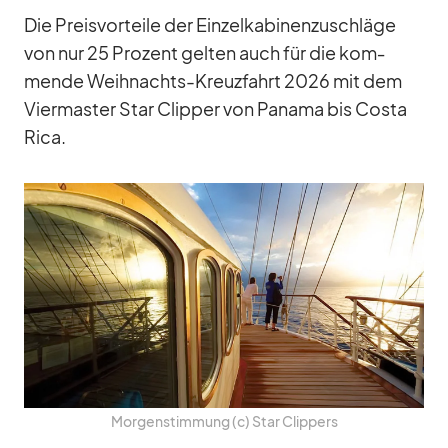
Die Preis­vor­teile der Ein­zel­ka­bi­nen­zu­schläge
von nur 25 Pro­zent gel­ten auch für die kom­
mende Weih­nachts-Kreuz­fahrt 2026 mit dem
Vier­mas­ter Star Clip­per von Pa­nama bis Costa
Rica.
Mor­gen­stim­mung (c) Star Clip­pers