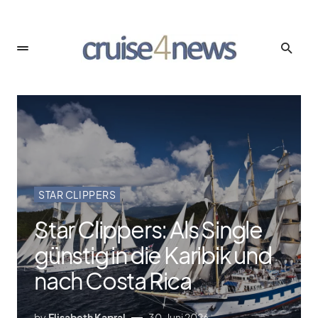
STAR CLIPPERS
Star Clippers: Als Single
günstig in die Karibik und
nach Costa Rica
by
Elisabeth Kapral
30. Juni 2026