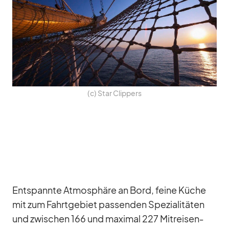
(c) Star Clip­pers
Ent­spannte At­mo­sphäre an Bord, feine Kü­che
mit zum Fahrt­ge­biet pas­sen­den Spe­zia­li­tä­ten
und zwi­schen 166 und ma­xi­mal 227 Mit­rei­sen­