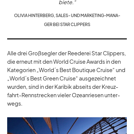
biete.“
OLI­VIA HIN­TER­BERG, SA­LES- UND MAR­KE­TING-MA­NA­
GER BEI STAR CLIP­PERS
Alle drei Groß­seg­ler der Ree­de­rei Star Clip­pers,
die er­neut mit den World Cruise Awards in den
Ka­te­go­rien „World´s Best Bou­tique Cruise“ und
„World´s Best Green Cruise“ aus­ge­zeich­net
wur­den, sind in der Ka­ri­bik ab­seits der Kreuz­
fahrt-Renn­stre­cken vie­ler Oze­an­rie­sen un­ter­
wegs.