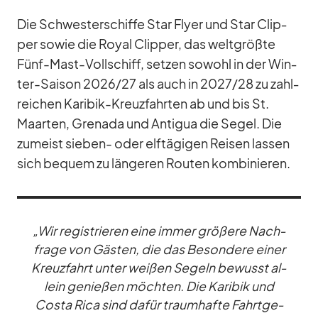
Die Schwes­ter­schiffe Star Flyer und Star Clip­
per so­wie die Royal Clip­per, das welt­größte
Fünf-Mast-Voll­schiff, set­zen so­wohl in der Win­
ter-Sai­son 2026/​27 als auch in 2027/​28 zu zahl­
rei­chen Ka­ri­bik-Kreuz­fahr­ten ab und bis St.
Maar­ten, Gre­nada und An­ti­gua die Se­gel. Die
zu­meist sie­ben- oder elf­tä­gi­gen Rei­sen las­sen
sich be­quem zu län­ge­ren Rou­ten kom­bi­nie­ren.
„Wir re­gis­trie­ren eine im­mer grö­ßere Nach­
frage von Gäs­ten, die das Be­son­dere ei­ner
Kreuz­fahrt un­ter wei­ßen Se­geln be­wusst al­
lein ge­nie­ßen möch­ten. Die Ka­ri­bik und
Costa Rica sind da­für traum­hafte Fahrt­ge­