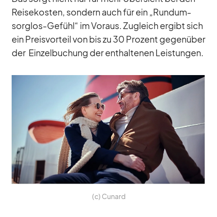
Rei­se­kos­ten, son­dern auch für ein „Rundum-
sorg­los-Ge­fühl“ im Vor­aus. Zu­gleich er­gibt sich
ein Preis­vor­teil von bis zu 30 Pro­zent ge­gen­über
der Ein­zel­bu­chung der ent­hal­te­nen Leis­tun­gen.
(c) Cu­nard