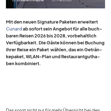
Mit den neuen Si­gna­ture Pa­ke­ten er­wei­tert
Cu­nard
ab so­fort sein An­ge­bot für alle buch­
ba­ren Rei­sen 2026 bis 2028, vor­be­halt­lich
Ver­füg­bar­keit. Die Gäste kön­nen bei Bu­chung
ih­rer Reise ein Pa­ket wäh­len, das ein Ge­trän­
ke­pa­ket, WLAN-Plan und Re­stau­rant­gut­ha­
ben kom­bi­niert.
Das sorgt nicht nur für mehr Über­sicht bei den