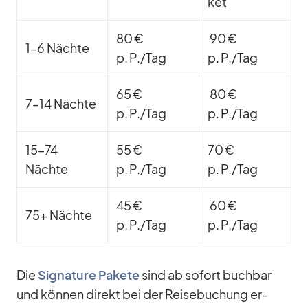
ket
80 €
90 €
1–6 Nächte
p. P./Tag
p. P./Tag
65 €
80 €
7–14 Nächte
p. P./Tag
p. P./Tag
15–74
55 €
70 €
Nächte
p. P./Tag
p. P./Tag
45 €
60 €
75+ Nächte
p. P./Tag
p. P./Tag
Die
Si­gna­ture Pa­kete
sind ab so­fort buch­bar
und kön­nen di­rekt bei der Rei­se­bu­chung er­