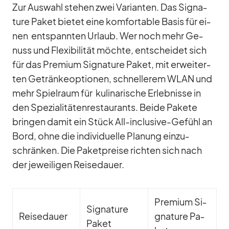
Zur Aus­wahl ste­hen zwei Va­ri­an­ten. Das Si­gna­
ture Pa­ket bie­tet eine kom­for­ta­ble Ba­sis für ei­
nen ent­spann­ten Ur­laub. Wer noch mehr Ge­
nuss und Fle­xi­bi­li­tät möchte, ent­schei­det sich
für das Pre­mium Si­gna­ture Pa­ket, mit er­wei­ter­
ten Ge­trän­ke­op­tio­nen, schnel­le­rem WLAN und
mehr Spiel­raum für ku­li­na­ri­sche Er­leb­nisse in
den Spe­zia­li­tä­ten­re­stau­rants. Beide Pa­kete
brin­gen da­mit ein Stück All-in­clu­sive-Ge­fühl an
Bord, ohne die in­di­vi­du­elle Pla­nung ein­zu­
schrän­ken. Die Pa­ket­preise rich­ten sich nach
der je­wei­li­gen Rei­se­dauer.
Pre­mium Si­
Si­gna­ture
Rei­se­dauer
gna­ture Pa­
Pa­ket