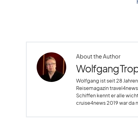
About the Author
Wolfgang Trop
Wolfgang ist seit 28 Jahren
Reisemagazin travel4news.
Schiffen kennt er alle wich
cruise4news 2019 war da nu