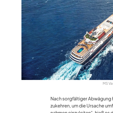
MS Vas
Nach sorg­fäl­ti­ger Ab­wä­gung
zu­keh­ren, um die Ur­sa­che um
nah­men ein­zu­lei­ten“, hieß es 