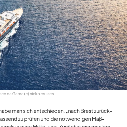
co da Gama (c) nicko crui­ses
 habe man sich ent­schie­den, „nach Brest zu­rück­
­fas­send zu prü­fen und die not­wen­di­gen Maß­
da­mals in ei­ner Mit­tei­lung. Zu­nächst war man bei