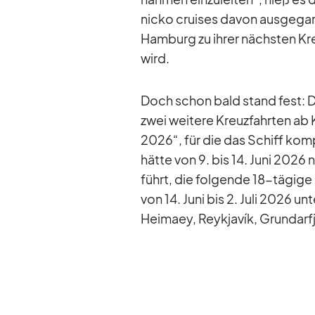
nicko crui­ses da­von aus­ge­g
Ham­burg zu ih­rer nächs­ten Kr
wird.
Doch schon bald stand fest: Die
zwei wei­tere Kreuz­fahr­ten ab 
2026“, für die das Schiff kom­pl
hätte von 9. bis 14. Juni 2026
führt, die fol­gende 18-tä­gige
von 14. Juni bis 2. Juli 2026 un
Hei­maey, Reykja­vík, Grund­arf­j