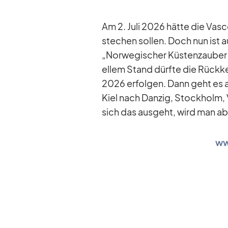
Am 2. Juli 2026 hätte die Vasc
ste­chen sol­len. Doch nun ist a
„Nor­we­gi­scher Küs­ten­zau­be
el­lem Stand dürfte die Rück­keh
2026 er­fol­gen. Dann geht es au
Kiel nach Dan­zig, Stock­holm,
sich das aus­geht, wird man ab
ww