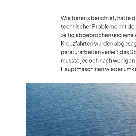
Wie be­reits be­rich­tet, hatte
tech­ni­scher Pro­bleme mit dem 
zei­tig ab­ge­bro­chen und eine 
Kreuz­fahr­ten wur­den ab­ge­sa
pa­ra­tur­ar­bei­ten ver­ließ da
musste je­doch nach we­ni­gen S
Haupt­ma­schi­nen wie­der um­ke