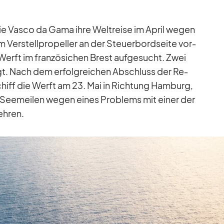
 die Vasco da Gama ihre Welt­reise im April we­gen
Ver­stell­pro­pel­ler an der Steu­er­bord­seite vor­
Werft im fran­zö­si­chen Brest auf­ge­sucht. Zwei
gt. Nach dem er­folg­rei­chen Ab­schluss der Re­
s Schiff die Werft am 23. Mai in Rich­tung Ham­burg,
ee­mei­len we­gen ei­nes Pro­blems mit ei­ner der
h­ren.