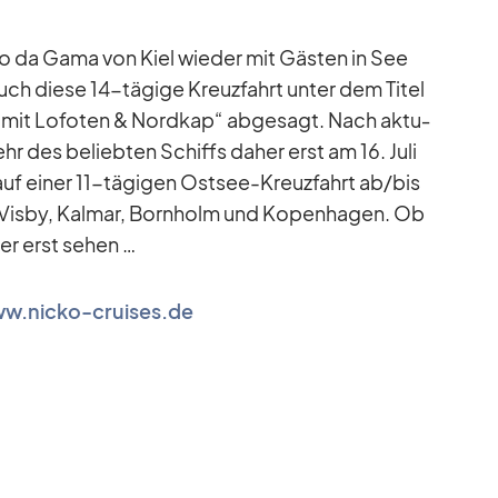
o da Gama von Kiel wie­der mit Gäs­ten in See
uch diese 14-tä­gige Kreuz­fahrt un­ter dem Ti­tel
r mit Lo­fo­ten & Nord­kap“ ab­ge­sagt. Nach ak­tu­
r des be­lieb­ten Schiffs da­her erst am 16. Juli
f ei­ner 11-tä­gi­gen Ost­see-Kreuz­fahrt ab/​bis
 Visby, Kal­mar, Born­holm und Ko­pen­ha­gen. Ob
er erst se­hen …
w.nicko-cruises.de