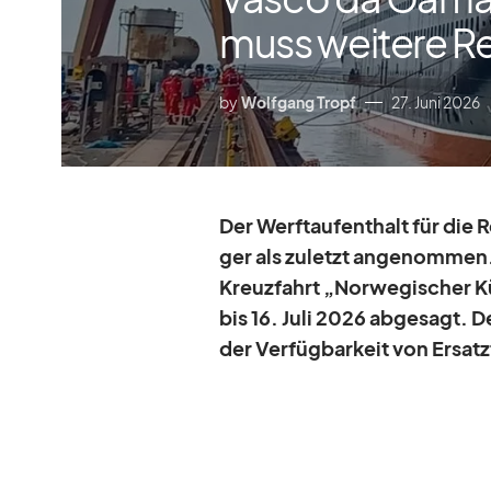
muss weitere R
by
Wolfgang Tropf
27. Juni 2026
Der Werft­auf­ent­halt für die
ger als zu­letzt an­ge­nom­men
Kreuz­fahrt „Nor­we­gi­scher K
bis 16. Juli 2026 ab­ge­sagt.
der Ver­füg­bar­keit von Er­satz