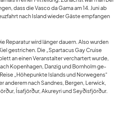
an­gen, dass die Vasco da Gama am 14. Juni ab
euz­fahrt nach Is­land wie­der Gäste emp­fan­gen
 Re­pa­ra­tur wird län­ger dau­ern. Also wur­den
Kiel ge­stri­chen. Die „Spar­ta­cus Gay Cruise
ett an ei­nen Ver­an­stal­ter ver­char­tert wurde,
 nach Ko­pen­ha­gen, Dan­zig und Born­holm ge­
 Reise „Hö­he­punkte Is­lands und Nor­we­gens“
­ter an­de­rem nach Sand­nes, Ber­gen, Ler­wick,
örður, Ísaf­jörður, Akureyri und Sey­ðis­fjörður.