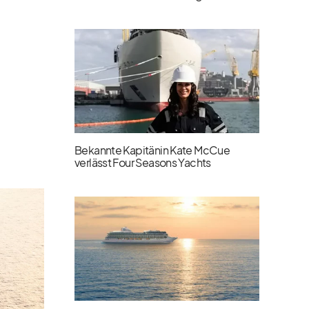
Bekannte Kapitänin Kate McCue
verlässt Four Seasons Yachts