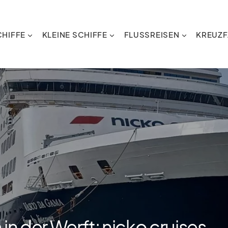
HIFFE
KLEINE SCHIFFE
FLUSSREISEN
KREUZF
n der Werft: nicko cruises