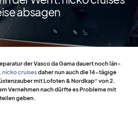
eise absagen
 Re­pa­ra­tur der Vasco da Gama dau­ert noch län­
.
nicko crui­ses
da­her nun auch die 14-tä­gige
üs­ten­zau­ber mit Lo­fo­ten & Nord­kap“ von 2.
 Dem Ver­neh­men nach dürfte es Pro­bleme mit
­tei­len ge­ben.