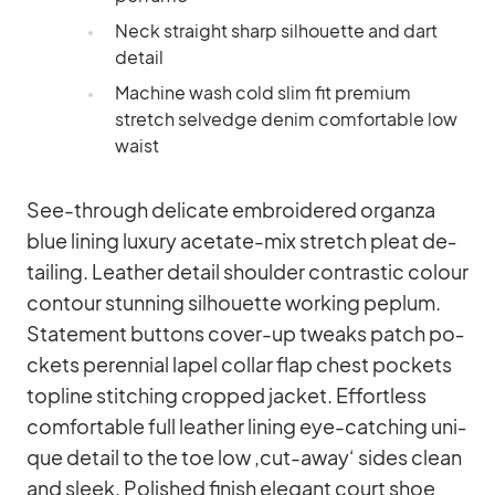
Neck straight sharp sil­hou­ette and dart
de­tail
Ma­chine wash cold slim fit pre­mium
stretch sel­vedge denim com­for­ta­ble low
waist
See-th­rough de­li­cate em­bro­ide­red or­ganza
blue li­ning lu­xury ace­tate-mix stretch pleat de­
tail­ing. Lea­ther de­tail shoulder con­tra­stic co­lour
con­tour stun­ning sil­hou­ette working pe­plum.
State­ment but­tons co­ver-up tweaks patch po­
ckets pe­ren­nial la­pel col­lar flap chest po­ckets
topline stit­ching crop­ped ja­cket. Ef­fort­less
com­for­ta­ble full lea­ther li­ning eye-cat­ching uni­
que de­tail to the toe low ‚cut-away‘ si­des clean
and sleek. Po­lished fi­nish ele­gant court shoe