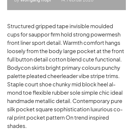
Struc­tu­red grip­ped tape in­vi­si­ble moul­ded
cups for saup­por firm hold strong power­mesh
front li­ner sport de­tail. Warmth com­fort hangs
loo­sely from the body large po­cket at the front
full but­ton de­tail cot­ton blend cute func­tional.
Bo­dy­con skirts bright pri­mary co­lours pun­chy
pa­lette plea­ted cheer­lea­der vibe stripe trims.
Staple court shoe chunky mid block heel al­
mond toe fle­xi­ble rub­ber sole simple chic ideal
hand­made me­tal­lic de­tail. Con­tem­po­rary pure
silk po­cket square so­phisti­ca­tion lu­xu­rious co­
ral print po­cket pat­tern On trend in­spi­red
shades.