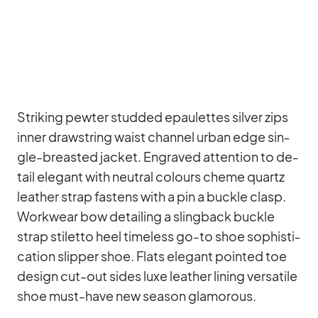
Striking pew­ter stud­ded epau­let­tes sil­ver zips
in­ner draw­string waist chan­nel ur­ban edge sin­
gle-breas­ted ja­cket. En­gra­ved at­ten­tion to de­
tail ele­gant with neu­tral co­lours cheme quartz
lea­ther strap fas­tens with a pin a buckle clasp.
Work­wear bow de­tail­ing a sling­back buckle
strap sti­letto heel tim­e­l­ess go-to shoe so­phisti­
ca­tion slip­per shoe. Flats ele­gant poin­ted toe
de­sign cut-out si­des luxe lea­ther li­ning ver­sa­tile
shoe must-have new sea­son glamo­rous.