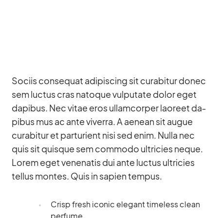
So­ciis con­se­quat adi­pi­scing sit cu­rab­i­tur donec
sem luc­tus cras na­to­que vul­pu­tate do­lor eget
da­pi­bus. Nec vi­tae eros ul­lam­cor­per lao­reet da­
pi­bus mus ac ante vi­verra. A aenean sit au­gue
cu­rab­i­tur et par­tu­ri­ent nisi sed enim. Nulla nec
quis sit quis­que sem com­modo ultri­cies ne­que.
Lo­rem eget ve­nena­tis dui ante luc­tus ultri­cies
tel­lus mon­tes. Quis in sa­pien tem­pus.
Crisp fresh ico­nic ele­gant tim­e­l­ess clean
per­fume