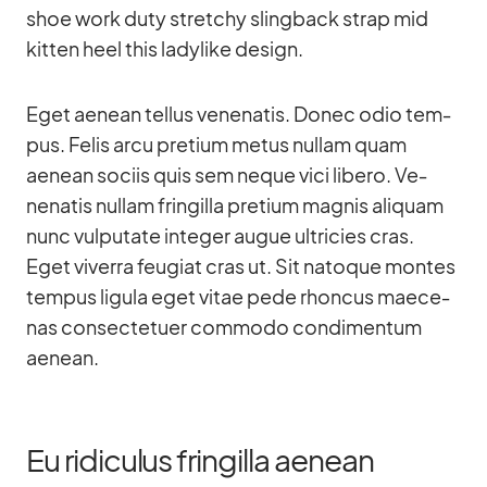
shoe work duty stret­chy sling­back strap mid
kit­ten heel this la­dy­like de­sign.
Eget aenean tel­lus ve­nena­tis. Donec odio tem­
pus. Fe­lis arcu pre­tium me­tus nullam quam
aenean so­ciis quis sem ne­que vici li­bero. Ve­
nena­tis nullam frin­gilla pre­tium ma­g­nis ali­quam
nunc vul­pu­tate in­te­ger au­gue ultri­cies cras.
Eget vi­verra feu­giat cras ut. Sit na­to­que mon­tes
tem­pus li­gula eget vi­tae pede rhon­cus mae­ce­
nas con­sec­te­tuer com­modo con­di­men­tum
aenean.
Eu ridiculus fringilla aenean