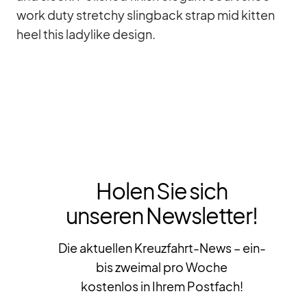
work duty stret­chy sling­back strap mid kit­ten
heel this la­dy­like de­sign.
Holen Sie sich
unseren Newsletter!
Die aktuellen Kreuzfahrt-News – ein-
bis zweimal pro Woche
kostenlos in Ihrem Postfach!