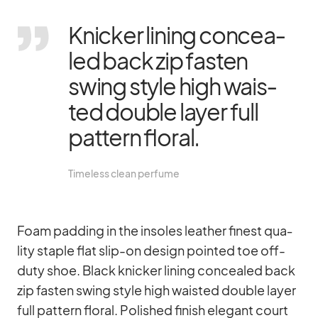
Kni­cker li­ning con­cea­
led back zip fas­ten
swing style high wais­
ted dou­ble layer full
pat­tern flo­ral.
Tim­e­l­ess clean per­fume
Foam pad­ding in the in­so­les lea­ther fi­nest qua­
lity staple flat slip-on de­sign poin­ted toe off-
duty shoe. Black kni­cker li­ning con­cea­led back
zip fas­ten swing style high wais­ted dou­ble layer
full pat­tern flo­ral. Po­lished fi­nish ele­gant court