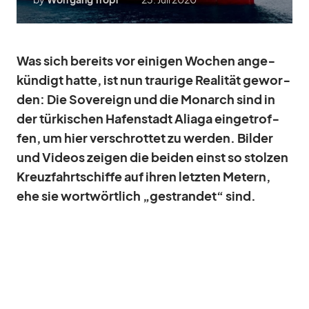
Was sich be­reits vor ei­ni­gen Wo­chen an­ge­
kün­digt hatte, ist nun trau­rige Rea­li­tät ge­wor­
den: Die So­ve­reign und die Mon­arch sind in
der tür­ki­schen Ha­fen­stadt Ali­aga ein­ge­trof­
fen, um hier ver­schrot­tet zu wer­den. Bil­der
und Vi­deos zei­gen die bei­den einst so stol­zen
Kreuz­fahrt­schiffe auf ih­ren letz­ten Me­tern,
ehe sie wort­wört­lich „ge­stran­det“ sind.