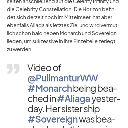
sel­ten an­schlie­ßend auf die Ce­le­rity In­fi­nity und
die Ce­le­brity Con­stel­la­tion. Die Ho­ri­zon be­fin­
det sich der­zeit noch im Mit­tel­meer, hat aber
eben­falls Ali­aga als letz­tes Ziel und wird ver­mut­
lich schon bald ne­ben Mon­arch und So­ve­reign
lie­gen, um suk­zes­sive in ihre Ein­zel­teile zer­legt
zu wer­den.
Vi­deo of
@PullmanturWW
#Mon­arch
be­ing be­a­
ched in
#Ali­aga
yes­ter­
day. Her sis­ter ship
#So­ve­reign
was be­a­