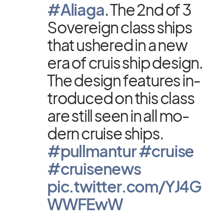
#Ali­aga
. The 2nd of 3
So­ve­reign class ships
that us­he­red in a new
era of cruis ship de­sign.
The de­sign fea­tures in­
tro­du­ced on this class
are still seen in all mo­
dern cruise ships.
#pull­man­tur
#cruise
#crui­senews
pic.twitter.com/YJ4G
WWFEwW