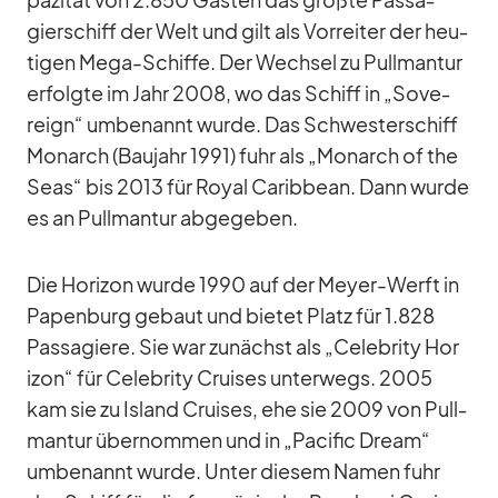
pa­zi­tät von 2.850 Gäs­ten das größte Pas­sa­
gier­schiff der Welt und gilt als Vor­rei­ter der heu­
ti­gen Mega-Schiffe. Der Wech­sel zu Pull­man­tur
er­folgte im Jahr 2008, wo das Schiff in „So­ve­
reign“ um­be­nannt wurde. Das Schwes­ter­schiff
Mon­arch (Bau­jahr 1991) fuhr als „Mon­arch of the
Seas“ bis 2013 für Royal Ca­rib­bean. Dann wurde
es an Pull­man­tur ab­ge­ge­ben.
Die Ho­ri­zon wurde 1990 auf der Meyer-Werft in
Pa­pen­burg ge­baut und bie­tet Platz für 1.828
Pas­sa­giere. Sie war zu­nächst als „Ce­le­brity Ho­r
i­zon“ für Ce­le­brity Crui­ses un­ter­wegs. 2005
kam sie zu Is­land Crui­ses, ehe sie 2009 von Pull­
man­tur über­nom­men und in „Pa­ci­fic Dream“
um­be­nannt wurde. Un­ter die­sem Na­men fuhr