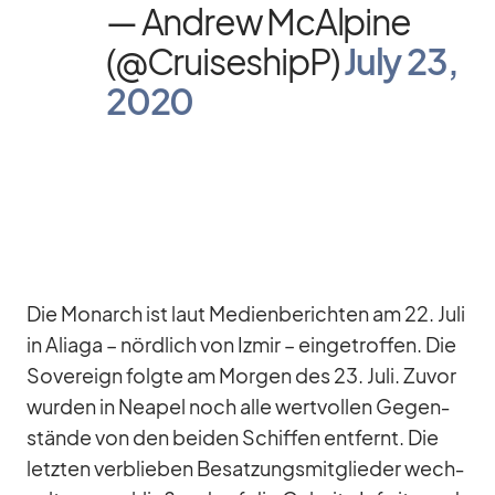
— An­drew McAl­pine
(@CruiseshipP)
July 23,
2020
Die Mon­arch ist laut Me­di­en­be­rich­ten am 22. Juli
in Ali­aga – nörd­lich von Iz­mir – ein­ge­trof­fen. Die
So­ve­reign folgte am Mor­gen des 23. Juli. Zu­vor
wur­den in Nea­pel noch alle wert­vol­len Ge­gen­
stände von den bei­den Schif­fen ent­fernt. Die
letz­ten ver­blie­ben Be­sat­zungs­mit­glie­der wech­