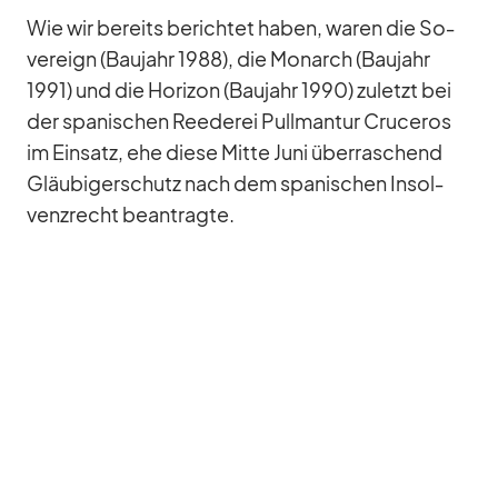
Wie wir be­reits be­rich­tet ha­ben, wa­ren die So­
ve­reign (Bau­jahr 1988), die Mon­arch (Bau­jahr
1991) und die Ho­ri­zon (Bau­jahr 1990) zu­letzt bei
der spa­ni­schen Ree­de­rei Pull­man­tur Cru­ce­ros
im Ein­satz, ehe diese Mitte Juni über­ra­schend
Gläu­bi­ger­schutz nach dem spa­ni­schen In­sol­
venz­recht be­an­tragte.