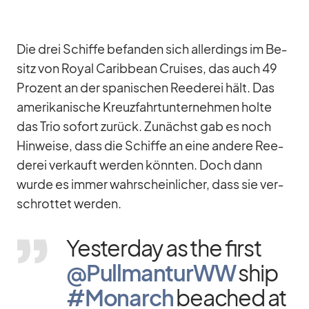
Die drei Schiffe be­fan­den sich al­ler­dings im Be­
sitz von Royal Ca­rib­bean Crui­ses, das auch 49
Pro­zent an der spa­ni­schen Ree­de­rei hält. Das
ame­ri­ka­ni­sche Kreuz­fahrt­un­ter­neh­men holte
das Trio so­fort zu­rück. Zu­nächst gab es noch
Hin­weise, dass die Schiffe an eine an­dere Ree­
de­rei ver­kauft wer­den könn­ten. Doch dann
wurde es im­mer wahr­schein­li­cher, dass sie ver­
schrot­tet wer­den.
Yes­ter­day as the first
@PullmanturWW
ship
#Mon­arch
be­a­ched at