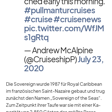
ched early this mor­ning.
#pull­man­tur­crui­ses
#cruise
#crui­senews
pic.twitter.com/WfJM
s1gRtq
— An­drew McAl­pine
(@CruiseshipP)
July 23,
2020
Die So­ve­reign wurde 1987 für Royal Ca­rib­bean
im fran­zö­si­schen Saint-Na­zaire ge­baut und trug
zu­nächst den Na­men „So­ve­reign of the Seas“.
Zum Zeit­punkt ih­rer Taufe war sie mit ei­ner Ka­