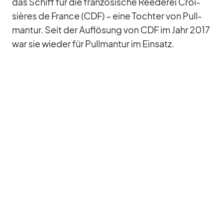
das Schiff für die fran­zö­si­sche Ree­de­rei Croi­
siè­res de France (CDF) – eine Toch­ter von Pull­
man­tur. Seit der Auf­lö­sung von CDF im Jahr 2017
war sie wie­der für Pull­man­tur im Ein­satz.