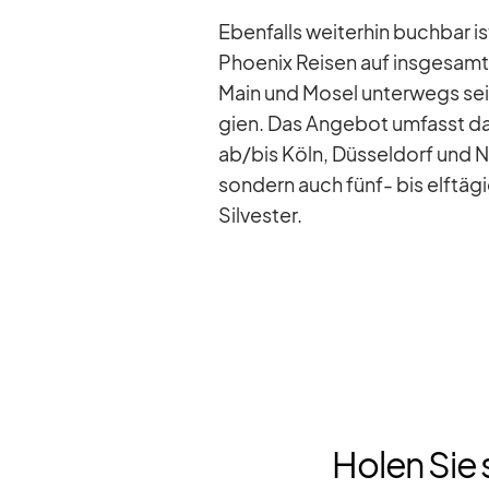
Eben­falls wei­ter­hin buch­bar
Phoe­nix Rei­sen auf ins­ge­samt 
Main und Mo­sel un­ter­wegs sei
gien. Das An­ge­bot um­fasst da­
ab/​bis Köln, Düs­sel­dorf und N
son­dern auch fünf- bis elf­tä­
Sil­ves­ter.
Holen Sie 