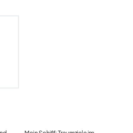
und
Mein Schiff: Traumziele im