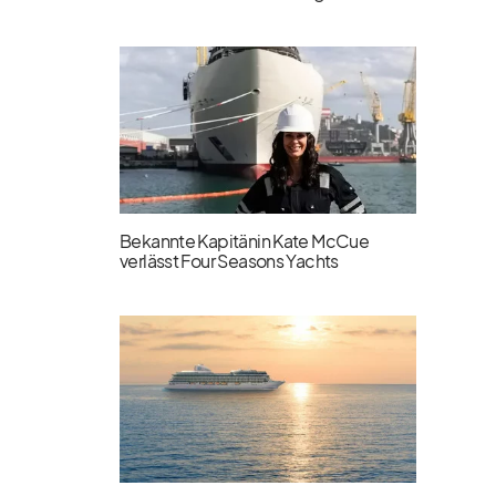
Bekannte Kapitänin Kate McCue
verlässt Four Seasons Yachts