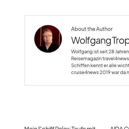
About the Author
Wolfgang Trop
Wolfgang ist seit 28 Jahren
Reisemagazin travel4news.
Schiffen kennt er alle wich
cruise4news 2019 war da nu
Mein Schiff Relax: Taufe mit
AIDA C