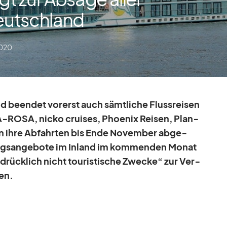
Deutschland
2020
be­en­det vor­erst auch sämt­li­che Fluss­rei­sen
‑ROSA, nicko crui­ses, Phoe­nix Rei­sen, Plan­
n ihre Ab­fahr­ten bis Ende No­vem­ber ab­ge­
gs­an­ge­bote im In­land im kom­men­den Mo­nat
drück­lich nicht tou­ris­ti­sche Zwe­cke“ zur Ver­
fen.