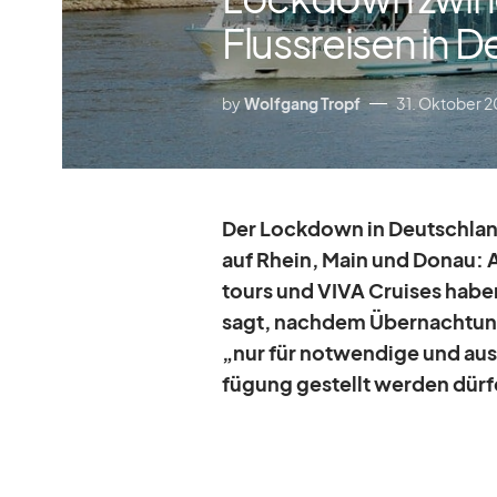
Flussreisen in 
by
Wolfgang Tropf
31. Oktober 
Der Lock­down in Deutsch­land 
auf Rhein, Main und Do­nau: A
tours und VIVA Crui­ses ha­be
sagt, nach­dem Über­nach­tun
„nur für not­wen­dige und aus­
fü­gung ge­stellt wer­den dür­