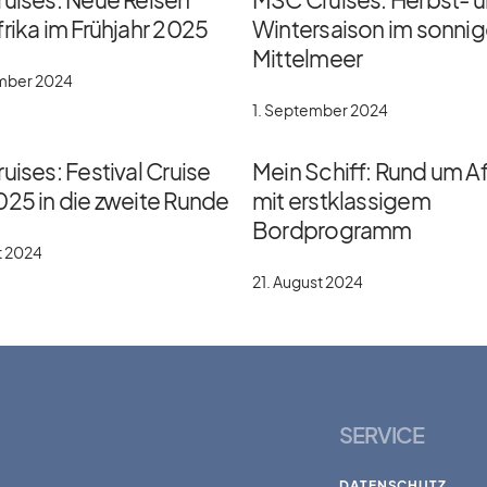
rika im Frühjahr 2025
Wintersaison im sonni
Mittelmeer
ember 2024
1. September 2024
uises: Festival Cruise
Mein Schiff: Rund um Af
025 in die zweite Runde
mit erstklassigem
Bordprogramm
t 2024
21. August 2024
SERVICE
DATENSCHUTZ