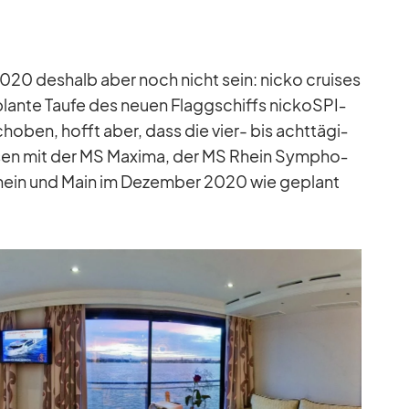
2020 des­halb aber noch nicht sein: nicko crui­ses
plante Taufe des neuen Flagg­schiffs nic­koSPI­
cho­ben, hofft aber, dass die vier- bis acht­tä­gi­
i­sen mit der MS Ma­xima, der MS Rhein Sym­pho­
Rhein und Main im De­zem­ber 2020 wie ge­plant