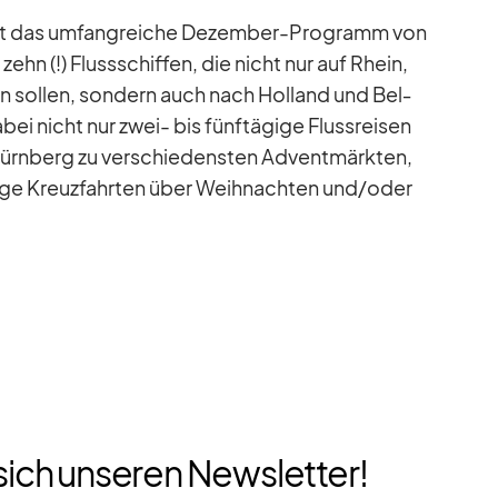
 ist das um­fang­rei­che De­zem­ber-Pro­gramm von
zehn (!) Fluss­schif­fen, die nicht nur auf Rhein,
n sol­len, son­dern auch nach Hol­land und Bel­
bei nicht nur zwei- bis fünf­tä­gige Fluss­rei­sen
ürn­berg zu ver­schie­dens­ten Ad­vent­märk­ten,
gige Kreuz­fahr­ten über Weih­nach­ten und/​oder
sich unseren Newsletter!