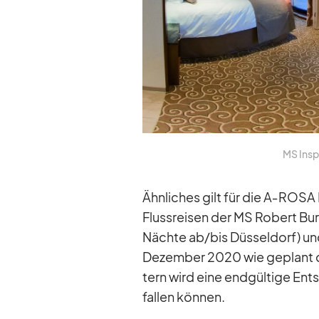
MS In­sp
Ähn­li­ches gilt für die A‑ROSA
Fluss­rei­sen der MS Ro­bert Bur
Nächte ab/​bis Düs­sel­dorf) un
De­zem­ber 2020 wie ge­plant dur
tern wird eine end­gül­tige Ent
fal­len kön­nen.