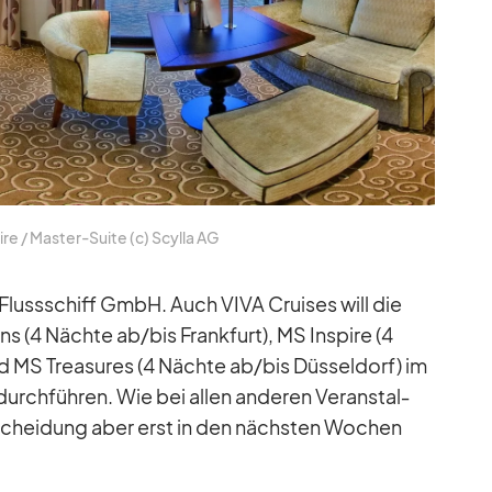
ire /​ Mas­ter-Suite (c) Scylla AG
 Fluss­schiff GmbH. Auch VIVA Crui­ses will die
ns (4 Nächte ab/​bis Frank­furt), MS In­spire (4
d MS Tre­asu­res (4 Nächte ab/​bis Düs­sel­dorf) im
ch­füh­ren. Wie bei al­len an­de­ren Ver­an­stal­
­schei­dung aber erst in den nächs­ten Wo­chen