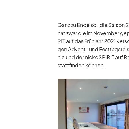
Ganz zu Ende soll die Sai­son 
hat zwar die im No­vem­ber ge­
RIT auf das Früh­jahr 2021 ver­s
gen Ad­vent- und Fest­tags­re
nie und der nic­koSPI­RIT auf 
statt­fin­den kön­nen.