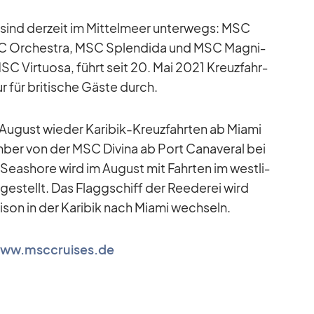
ind der­zeit im Mit­tel­meer un­ter­wegs: MSC
C Or­ches­tra, MSC Sple­ndida und MSC Ma­gni­
MSC Vir­tuosa, führt seit 20. Mai 2021 Kreuz­fahr­
r für bri­ti­sche Gäste durch.
Au­gust wie­der Ka­ri­bik-Kreuz­fahr­ten ab Mi­ami
ber von der MSC Di­vina ab Port Ca­na­ve­ral bei
 Seashore wird im Au­gust mit Fahr­ten im west­li­
ge­stellt. Das Flagg­schiff der Ree­de­rei wird
son in der Ka­ri­bik nach Mi­ami wech­seln.
ww.msccruises.de