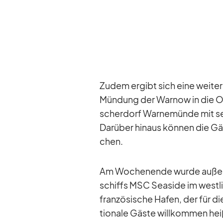
Zu­dem er­gibt sich eine wei­te
Mün­dung der War­now in die Ost
scher­dorf War­ne­münde mit s
Dar­über hin­aus kön­nen die Gä
chen.
Am Wo­chen­ende wurde au­ßer­
schiffs MSC Sea­side im west­li
fran­zö­si­sche Ha­fen, der für d
tio­nale Gäste will­kom­men hei