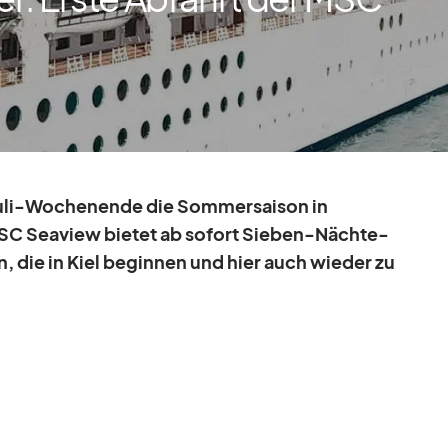
uli-Wo­chen­ende die Som­mer­sai­son in
MSC Sea­view bie­tet ab so­fort Sie­ben-Nächte-
n, die in Kiel be­gin­nen und hier auch wie­der zu