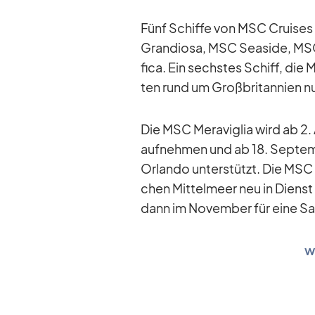
Fünf Schiffe von MSC Crui­ses s
Gran­diosa, MSC Sea­side, MS
fica. Ein sechs­tes Schiff, die 
ten rund um Groß­bri­tan­nien nu
Die MSC Me­ra­vi­glia wird ab 2. 
auf­neh­men und ab 18. Sep­tem­
Or­lando un­ter­stützt. Die MSC
chen Mit­tel­meer neu in Dienst 
dann im No­vem­ber für eine Sai­
w