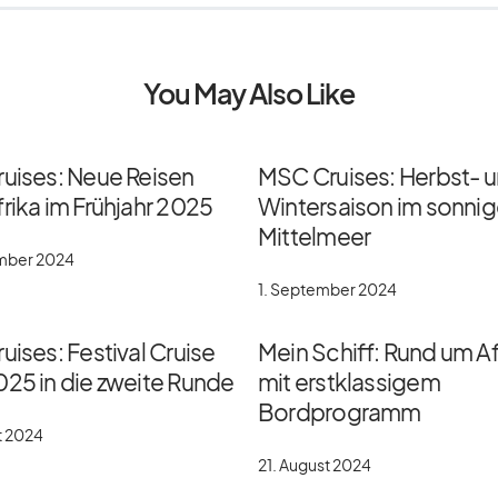
You May Also Like
ruises: Neue Reisen
MSC Cruises: Herbst- 
rika im Frühjahr 2025
Wintersaison im sonni
Mittelmeer
ember 2024
1. September 2024
uises: Festival Cruise
Mein Schiff: Rund um Af
025 in die zweite Runde
mit erstklassigem
Bordprogramm
t 2024
21. August 2024