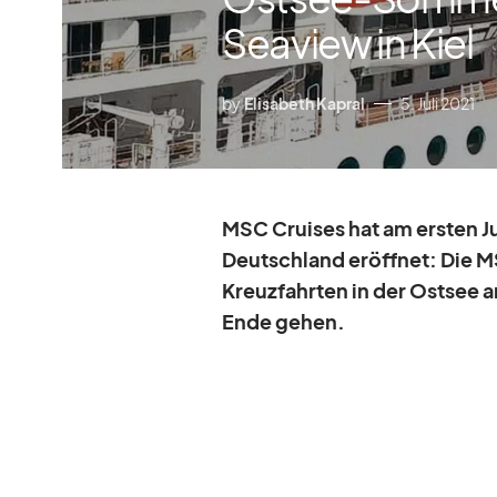
Seaview in Kiel
by
Elisabeth Kapral
5. Juli 2021
MSC Crui­ses hat am ers­ten J
Deutsch­land er­öff­net: Die 
Kreuz­fahr­ten in der Ost­see a
Ende ge­hen.