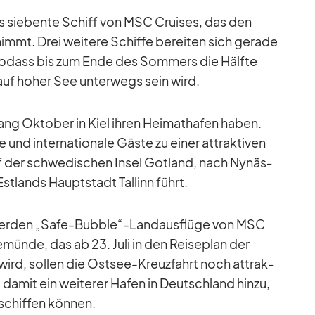
s sie­bente Schiff von MSC Crui­ses, das den
­nimmt. Drei wei­tere Schiffe be­rei­ten sich ge­rade
, so­dass bis zum Ende des Som­mers die Hälfte
auf ho­her See un­ter­wegs sein wird.
g Ok­to­ber in Kiel ih­ren Hei­mat­ha­fen ha­ben.
d in­ter­na­tio­nale Gäste zu ei­ner at­trak­ti­ven
f der schwe­di­schen In­sel Got­land, nach Ny­näs­
­lands Haupt­stadt Tal­linn führt.
fen wer­den „Safe-Bubble“-Landausflüge von MSC
e­münde, das ab 23. Juli in den Rei­se­plan der
rd, sol­len die Ost­see-Kreuz­fahrt noch at­trak­
da­mit ein wei­te­rer Ha­fen in Deutsch­land hinzu,
chif­fen kön­nen.