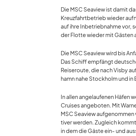
Die MSC Sea­view ist da­mit da
Kreuz­fahrt­be­trieb wie­der auf
auf ihre In­be­trieb­nahme vor
der Flotte wie­der mit Gäs­ten 
Die MSC Sea­view wird bis An­fan
Das Schiff emp­fängt deut­sche un
Rei­se­route, die nach Visby au
hamn nahe Stock­holm und in Est
In al­len an­ge­lau­fe­nen Hä­
Crui­ses an­ge­bo­ten. Mit War­n
MSC Sea­view auf­ge­nom­men wi
ti­ver wer­den. Zu­gleich kommt 
in dem die Gäste ein- und aus­s