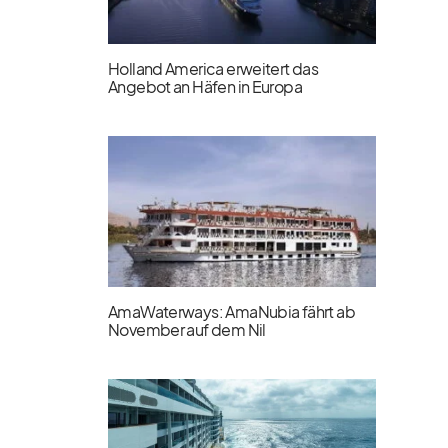
Holland America erweitert das
Angebot an Häfen in Europa
AmaWaterways: AmaNubia fährt ab
November auf dem Nil