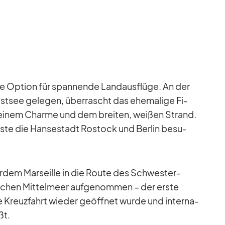
re Op­tion für span­nende Land­aus­flüge. An der
­see ge­le­gen, über­rascht das ehe­ma­lige Fi­
ei­nem Charme und dem brei­ten, wei­ßen Strand.
ste die Han­se­stadt Ros­tock und Ber­lin be­su­
dem Mar­seille in die Route des Schwes­ter­
­chen Mit­tel­meer auf­ge­nom­men – der erste
ie Kreuz­fahrt wie­der ge­öff­net wurde und in­ter­na­
ßt.