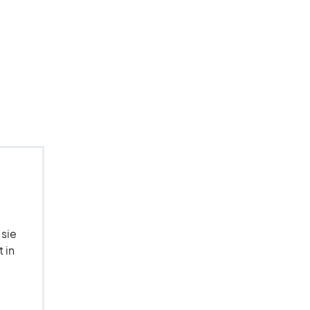
 sie
 in