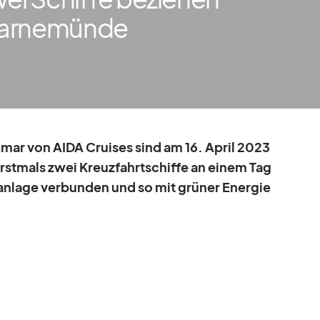
Warnemünde
A­mar von AIDA Crui­ses sind
am 16. April 2023
st­mals zwei Kreuz­fahrt­schiffe an ei­nem Tag
­an­lage ver­bun­den und so mit grü­ner En­er­gie