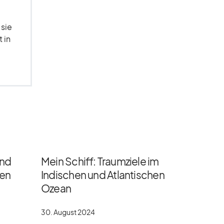
 sie
 in
und
Mein Schiff: Traumziele im
gen
Indischen und Atlantischen
Ozean
30. August 2024