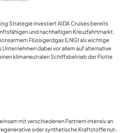
g Stra­te­gie in­ves­tiert AIDA Crui­ses be­reits
kunfts­fä­hi­gen und nach­hal­ti­gen Kreuz­fahrt­markt.
­ons­ar­mem Flüs­sig­erd­gas (LNG) als wich­tige
 Un­ter­neh­men da­bei vor al­lem auf al­ter­na­tive
i­nen kli­ma­neu­tra­len Schiffs­be­trieb der Flotte
in­sam mit ver­schie­de­nen Part­nern in­ten­siv an
e­ge­ne­ra­tive oder syn­the­ti­sche Kraft­stoffe nut­