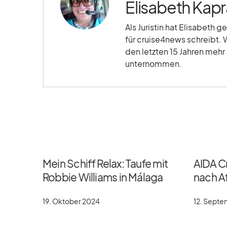
Elisabeth Kapr
Als Juristin hat Elisabeth g
für cruise4news schreibt. 
den letzten 15 Jahren meh
unternommen.
Mein Schiff Relax: Taufe mit
AIDA C
Robbie Williams in Málaga
nach Af
19. Oktober 2024
12. Sept