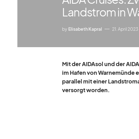
Landstrom in 
by
Elisabeth Kapral
21. April 2023
Mit der AI­DA­sol und der AI­D
im Ha­fen von War­ne­münde er
par­al­lel mit ei­ner Land­strom
ver­sorgt wor­den.