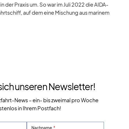
n der Pra­xis um. So war im Juli 2022 die AID­A­
hrt­schiff, auf dem eine Mi­schung aus ma­ri­nem
sich unseren Newsletter!
zfahrt-News – ein- bis zweimal pro Woche
stenlos in Ihrem Postfach!
Nachname