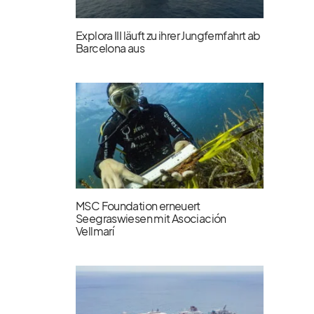
Explora III läuft zu ihrer Jungfernfahrt ab
Barcelona aus
MSC Foundation erneuert
Seegraswiesen mit Asociación
Vellmarí