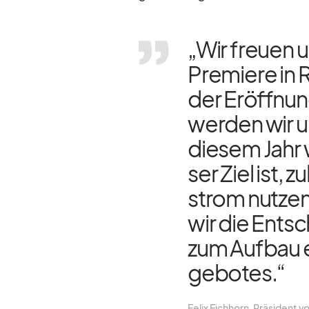
„Wir freuen u
Pre­miere in
der Er­öff­nun
wer­den wir u
die­sem Jahr 
ser Ziel ist, z
strom nut­zen
wir die Ent­sc
zum Auf­bau e
ge­bo­tes.“
Fe­lix Eich­horn, Prä­si­dent 