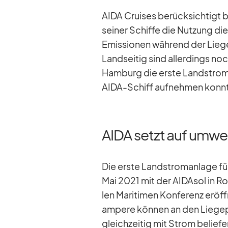
AIDA Crui­ses be­rück­sich­tigt
sei­ner Schiffe die Nut­zung die
Emis­sio­nen wäh­rend der Lie­ge­
Land­sei­tig sind al­ler­dings n
Ham­burg die erste Land­strom­a
AIDA-Schiff auf­neh­men konn
AIDA setzt auf umwe
Die erste Land­strom­an­lage fü
Mai 2021 mit der AI­DA­sol in Ro
len Ma­ri­ti­men Kon­fe­renz er­öf
am­pere kön­nen an den Lie­ge­p
gleich­zei­tig mit Strom be­lie­f