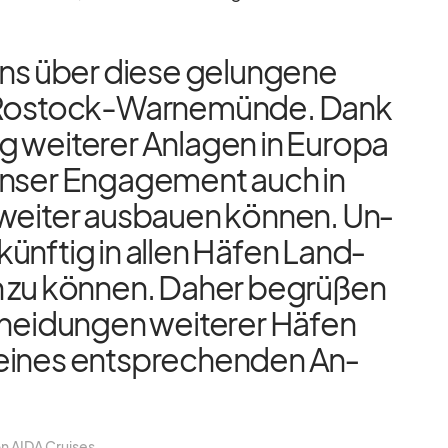
ns über diese ge­lun­gene
 Ros­tock-War­ne­münde. Dank
g wei­te­rer An­la­gen in Eu­ropa
n­ser En­ga­ge­ment auch in
wei­ter aus­bauen kön­nen. Un­
u­künf­tig in al­len Hä­fen Land­
 zu kön­nen. Da­her be­grü­ßen
hei­dun­gen wei­te­rer Hä­fen
i­nes ent­spre­chen­den An­
von AIDA Crui­ses