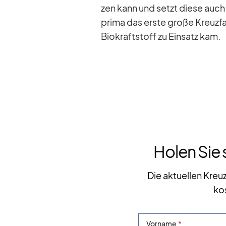
zen kann und setzt diese auch i
prima das erste große Kreuz­fa
Bio­kraft­stoff zu Ein­satz kam.
Holen Sie 
Die aktuellen Kreu
ko
Vorname