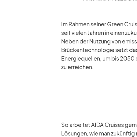
Im Rah­men sei­ner Green Crui­sin
seit vie­len Jah­ren in ei­nen zu­
Ne­ben der Nut­zung von emis­si
Brü­cken­tech­no­lo­gie setzt das
En­er­gie­quel­len, um bis 2050 e
zu er­rei­chen.
So ar­bei­tet AIDA Crui­ses ge­me
Lö­sun­gen, wie man zu­künf­tig r