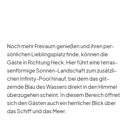
Noch mehr Frei­raum ge­nie­ßen und ih­ren per­
sön­li­chen Lieb­lings­platz finde, kön­nen die
Gäste in Rich­tung Heck. Hier führt eine ter­ras­
sen­för­mige Son­nen-Land­schaft zum zu­sätz­li­
chen In­fi­nity-Pool hin­auf, bei dem das glit­
zernde Blau des Was­sers di­rekt in den Him­mel
über­zu­ge­hen scheint. In die­sem Be­reich öff­net
sich den Gäs­ten auch ein herr­li­cher Blick über
das Schiff und das Meer.