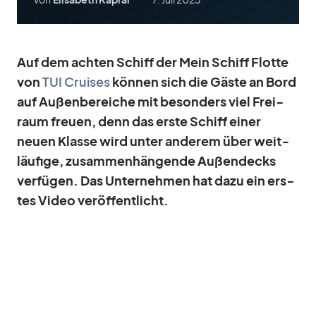
Auf dem ach­ten Schiff der Mein Schiff Flotte
von
TUI Crui­ses
kön­nen sich die Gäste an Bord
auf Au­ßen­be­rei­che mit be­son­ders viel Frei­
raum freuen, denn das erste Schiff ei­ner
neuen Klasse wird un­ter an­de­rem über weit­
läu­fige, zu­sam­men­hän­gende Au­ßen­decks
ver­fü­gen. Das Un­ter­neh­men hat dazu ein ers­
tes Vi­deo ver­öf­fent­licht.