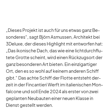
„Die­ses Pro­jekt ist auch für uns et­was ganz Be­
son­de­res“, sagt Björn As­mus­sen, Ar­chi­tekt bei
3Deluxe, der die­ses High­light mit ent­wor­fen hat:
„Das iko­ni­sche Dach, das wie eine licht­durch­flu­
tete Grotte scheint, wird ei­nen Rück­zugs­ort der
ganz be­son­de­ren Art bie­ten. Ein ein­zig­ar­ti­ger
Ort, den es so wohl auf kei­nem an­de­ren Schiff
gibt.“ Das achte Schiff der Flotte ent­steht der­
zeit in der Fin­can­tieri Werft im ita­lie­ni­schen Mon­
fal­cone und soll Ende 2024 als ers­ter von zwei
ge­plan­ten Neu­bau­ten ei­ner neuen Klasse in
Dienst ge­stellt wer­den.