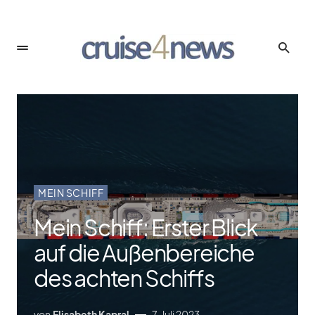
MEIN SCHIFF
Mein Schiff: Erster Blick
auf die Außenbereiche
des achten Schiffs
von
Elisabeth Kapral
7. Juli 2023