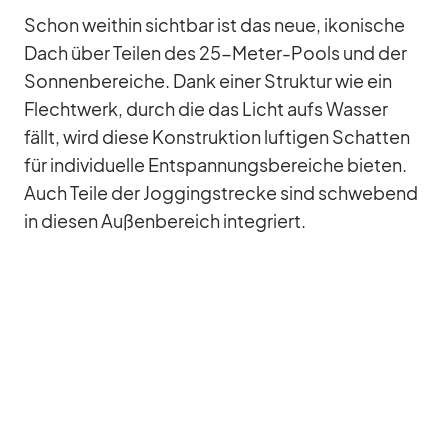
Schon weit­hin sicht­bar ist das neue, iko­ni­sche
Dach über Tei­len des 25-Me­ter-Pools und der
Son­nen­be­rei­che. Dank ei­ner Struk­tur wie ein
Flecht­werk, durch die das Licht aufs Was­ser
fällt, wird diese Kon­struk­tion luf­ti­gen Schat­ten
für in­di­vi­du­elle Ent­span­nungs­be­rei­che bie­ten.
Auch Teile der Jog­gingstre­cke sind schwe­bend
in die­sen Au­ßen­be­reich in­te­griert.